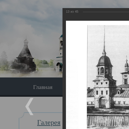
13
из
45
Главная
Экскурсия
Главная
Галерея