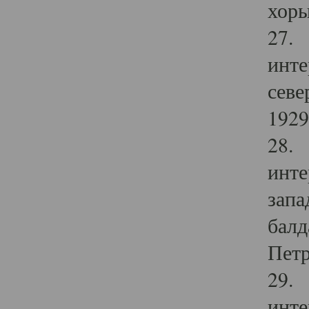
хоры
27. 
инте
севе
1929 
28. 
инте
запа
балд
Петр
29. 
инте