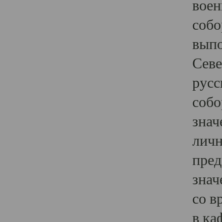
воен
собо
выпо
Севе
русс
собо
знач
личн
пред
знач
со в
в ка