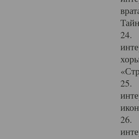
врат
Тайн
24. 
инте
хоры
«Стр
25. 
инте
икон
26. 
инте