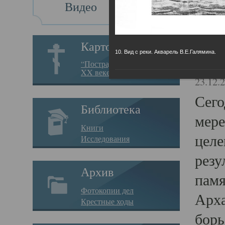
Видео
Св
Картотека
10. Вид с реки. Акварель В.Е.Галямина.
Свя
“Пострадавшие за веру в
XX веке на Севере”
23.12.
Сего
Библиотека
мере
Книги
целе
Исследования
резу
Архив
памя
Фотокопии дел
Арха
Крестные ходы
борь