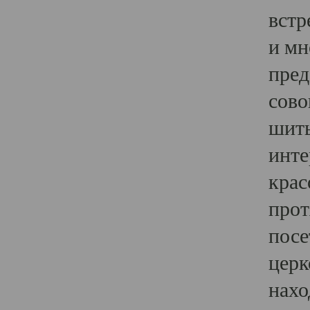
встр
и мн
пред
сово
шить
инте
крас
прот
посе
церк
нахо