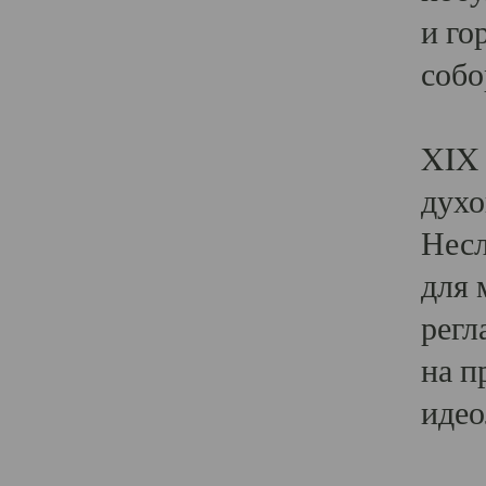
и го
собо
Явл
XIX 
духо
Несл
для 
регл
на п
идео
Поя