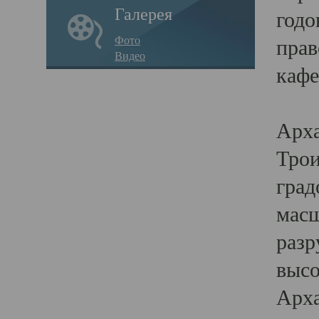
Галерея
годо
Фото
прав
Видео
кафе
Воз
Арха
Трои
град
масш
разр
высо
Арха