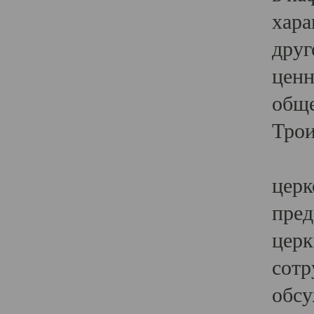
хара
друг
ценн
обще
Трои
Ярк
церк
пред
церк
сотр
обсу