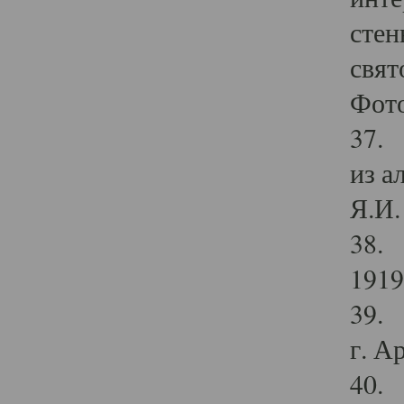
стен
свят
Фото
37. 
из а
Я.И. 
38. 
1919
39. 
г. А
40. 