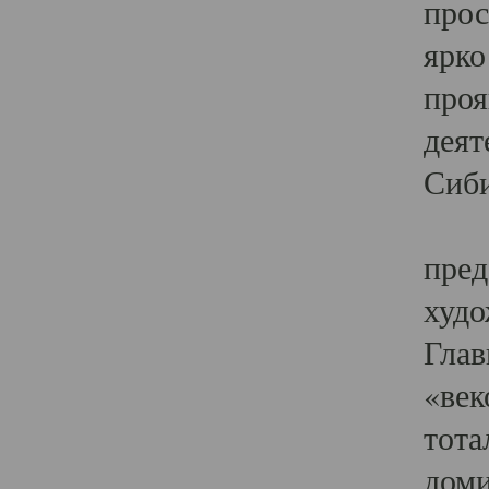
прос
ярко
проя
деят
Сиби
Одн
пред
худо
Глав
«век
тота
доми