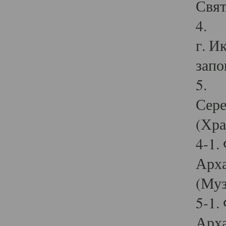
Свят
4. И
г. И
запо
5. И
Сере
(Хра
4-1.
Арха
(Муз
5-1.
Арха