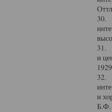
Оттл
30. 
инте
высо
31. 
и це
1929 
32. 
инте
и хо
Б.Ф. 