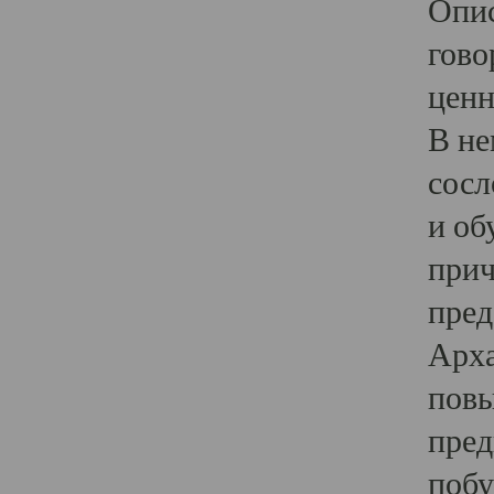
Опис
гово
ценн
В не
сосл
и об
прич
пред
Арха
повы
пред
побу