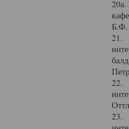
20а.
кафе
Б.Ф. 
21. 
инте
балд
Петр
22. 
инте
Оттл
23. 
инте