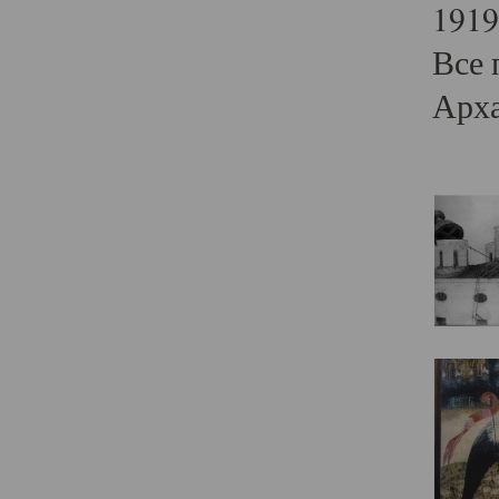
1919
Все 
Арха