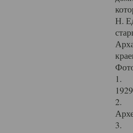
кото
Н. Е
стар
Арха
крае
Фот
1. С
1929 
2. Р
Архе
3. Ф