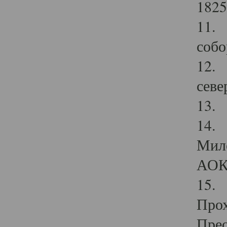
1825
11.
собо
12. 
севе
13.
14. 
Мило
АОК
15. 
Прох
Прео