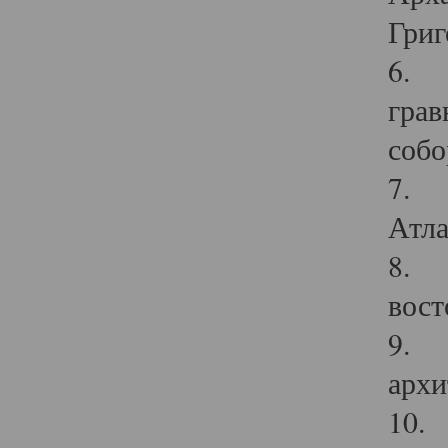
Григ
6. П
грав
собо
7. Г
Атла
8. С
вост
9. С
архи
10. 