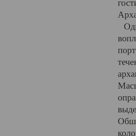
гост
Арха
Один
вопл
порт
тече
арха
Масш
опра
выде
Обши
коло