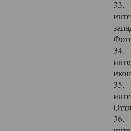
33. 
инте
запа
Фото
34. 
инте
икон
35. 
инте
Оттл
36. 
инте