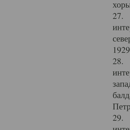
хоры
27. 
инте
севе
1929 
28. 
инте
запа
балд
Петр
29. 
инте