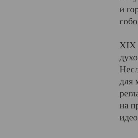
и го
собо
Явл
XIX 
духо
Несл
для 
регл
на п
идео
Поя