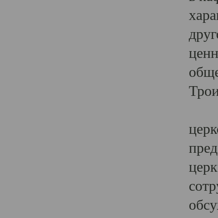
хара
друг
ценн
обще
Трои
Ярк
церк
пред
церк
сотр
обсу