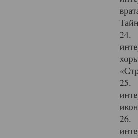
врат
Тайн
24. 
инте
хоры
«Стр
25. 
инте
икон
26. 
инте