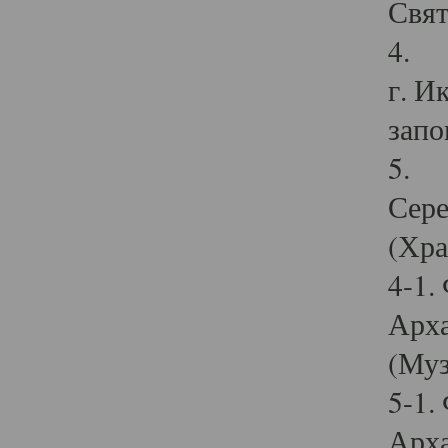
Свят
4. И
г. И
запо
5. И
Сере
(Хра
4-1.
Арха
(Муз
5-1.
Арха