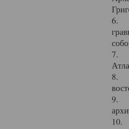
Григ
6. П
грав
собо
7. Г
Атла
8. С
вост
9. С
архи
10. 