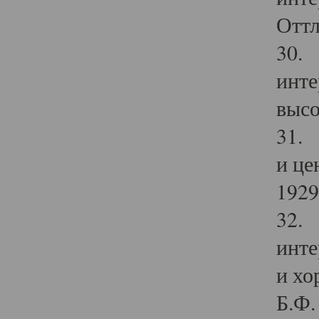
Оттл
30. 
инте
высо
31. 
и це
1929 
32. 
инте
и хо
Б.Ф. 