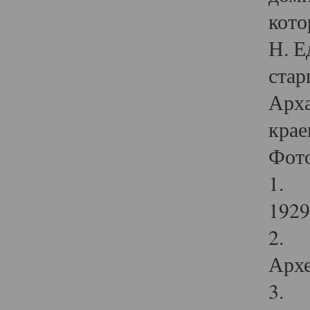
кото
Н. Е
стар
Арха
крае
Фот
1. С
1929 
2. Р
Архе
3. Ф