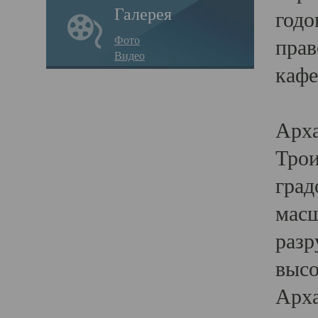
Галерея
годо
Фото
прав
Видео
кафе
Воз
Арха
Трои
град
масш
разр
высо
Арха