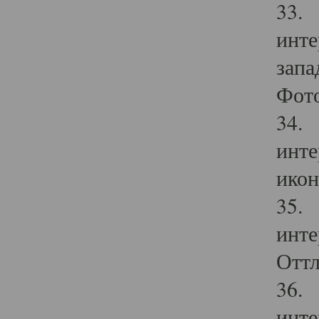
33. 
инте
запа
Фото
34. 
инте
икон
35. 
инте
Оттл
36. 
инте