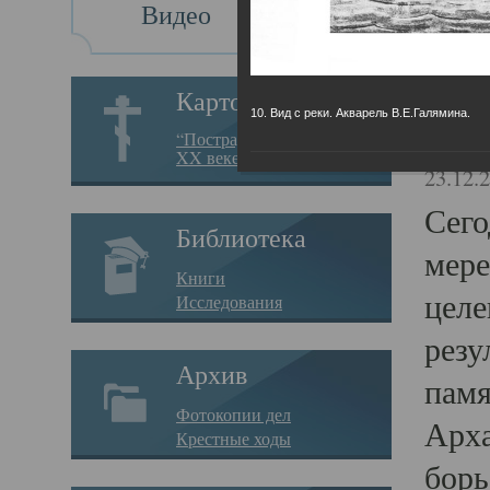
Видео
Св
Картотека
10. Вид с реки. Акварель В.Е.Галямина.
Свя
“Пострадавшие за веру в
XX веке на Севере”
23.12.
Сего
Библиотека
мере
Книги
целе
Исследования
резу
Архив
памя
Фотокопии дел
Арха
Крестные ходы
борь