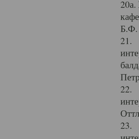
20а.
кафе
Б.Ф. 
21. 
инте
балд
Петр
22. 
инте
Оттл
23. 
инте