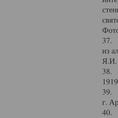
стен
свят
Фото
37. 
из а
Я.И. 
38. 
1919
39. 
г. А
40. 