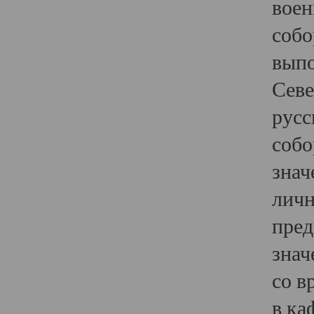
воен
собо
выпо
Севе
русс
собо
знач
личн
пред
знач
со в
в ка