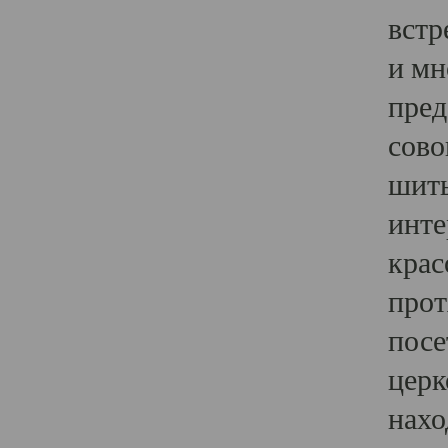
встр
и мн
пред
сово
шить
инте
крас
прот
посе
церк
нахо