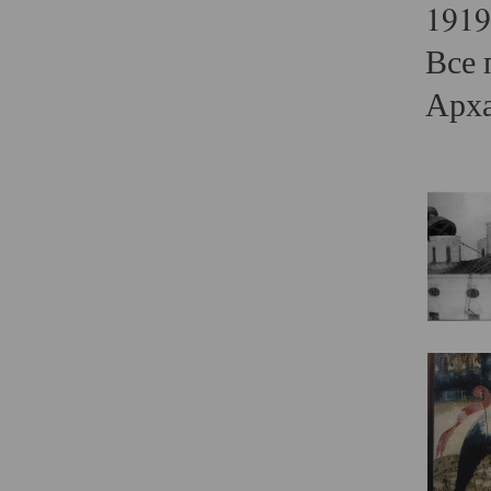
1919
Все 
Арха