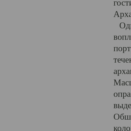
гост
Арха
Один
вопл
порт
тече
арха
Масш
опра
выде
Обши
коло