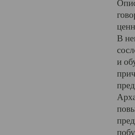
Опис
гово
ценн
В не
сосл
и об
прич
пред
Арха
повы
пред
побу