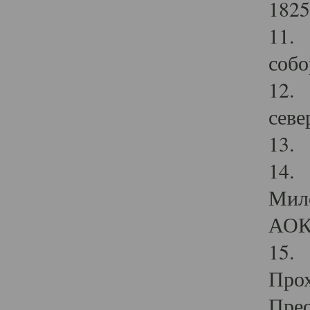
1825
11.
собо
12. 
севе
13.
14. 
Мило
АОК
15. 
Прох
Прео