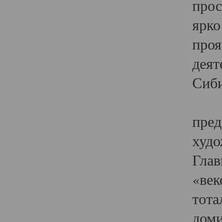
прос
ярко
проя
деят
Сиби
Одн
пред
худо
Глав
«век
тота
доми