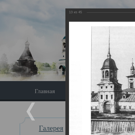
13
из
45
Главная
Экскурсия
Главная
Галерея