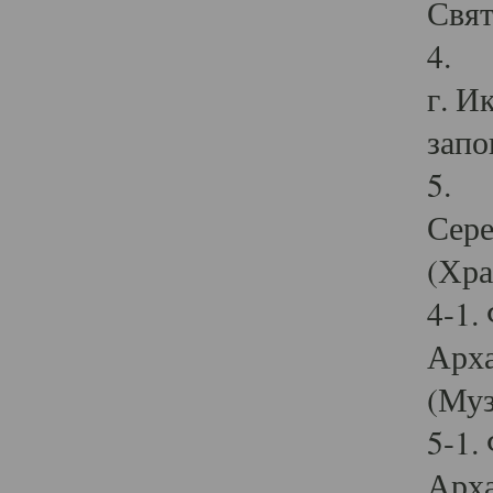
Свят
4. И
г. И
запо
5. И
Сере
(Хра
4-1.
Арха
(Муз
5-1.
Арха