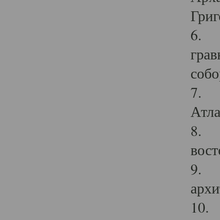
Григ
6. П
грав
собо
7. Г
Атла
8. С
вост
9. С
архи
10. 