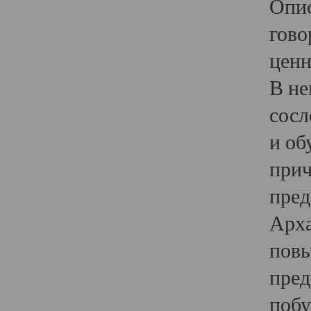
Опис
гово
ценн
В не
сосл
и об
прич
пред
Арха
повы
пред
побу