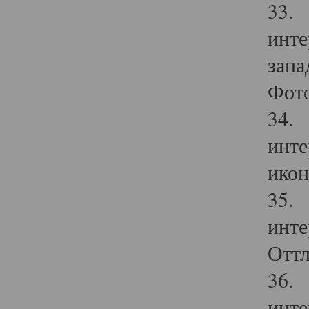
33. 
инте
запа
Фото
34. 
инте
икон
35. 
инте
Оттл
36. 
инте