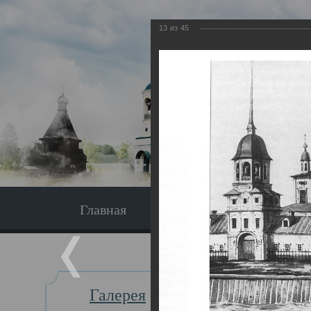
13
из
45
Главная
Экскурсия
Главная
Галерея