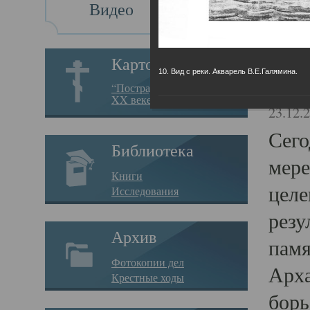
Видео
Св
Картотека
10. Вид с реки. Акварель В.Е.Галямина.
Свя
“Пострадавшие за веру в
XX веке на Севере”
23.12.
Сего
Библиотека
мере
Книги
целе
Исследования
резу
Архив
памя
Фотокопии дел
Арха
Крестные ходы
борь