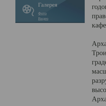
Галерея
годо
Фото
прав
Видео
кафе
Воз
Арха
Трои
град
масш
разр
высо
Арха