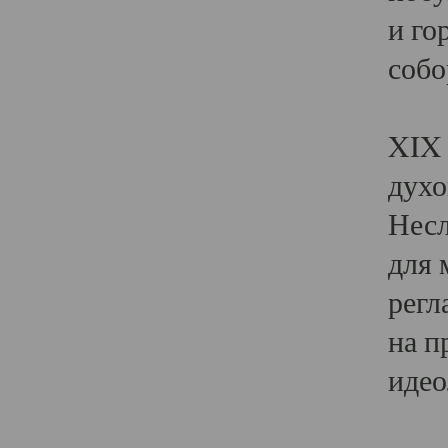
и го
собо
Явл
XIX 
духо
Несл
для 
регл
на п
идео
Поя