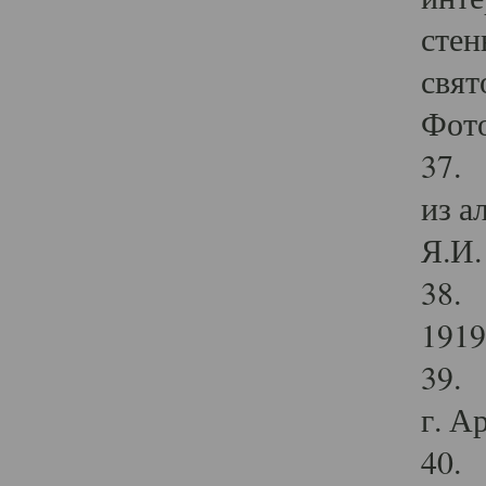
стен
свят
Фото
37. 
из а
Я.И. 
38. 
1919
39. 
г. А
40. 