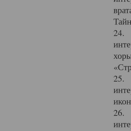
врат
Тайн
24. 
инте
хоры
«Стр
25. 
инте
икон
26. 
инте