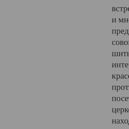
встр
и мн
пред
сово
шить
инте
крас
прот
посе
церк
нахо