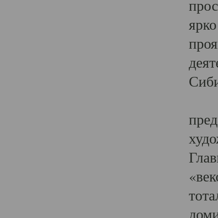
прос
ярко
проя
деят
Сиби
Одн
пред
худо
Глав
«век
тота
доми