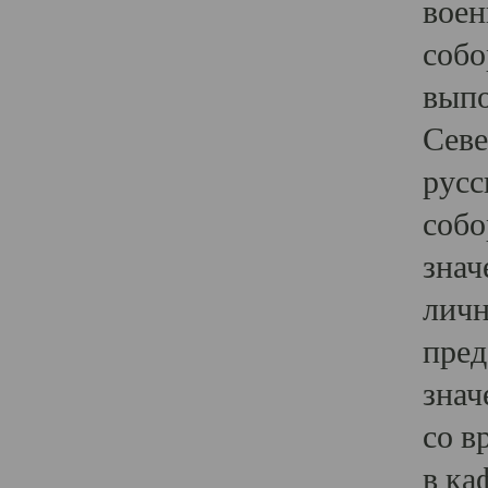
воен
собо
выпо
Севе
русс
собо
знач
личн
пред
знач
со в
в ка