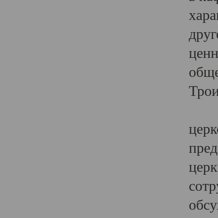
хара
друг
ценн
обще
Трои
Ярк
церк
пред
церк
сотр
обсу