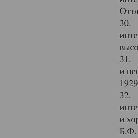
Оттл
30. 
инте
высо
31. 
и це
1929 
32. 
инте
и хо
Б.Ф. 