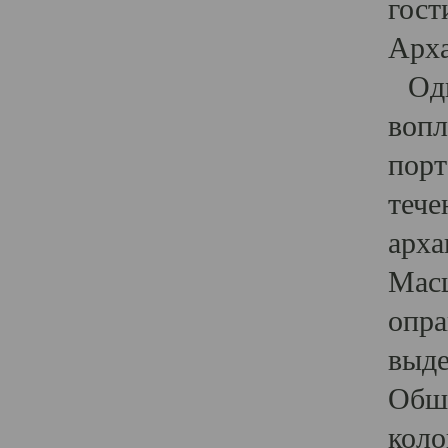
гост
Арха
Один
вопл
порт
тече
арха
Масш
опра
выде
Обши
коло