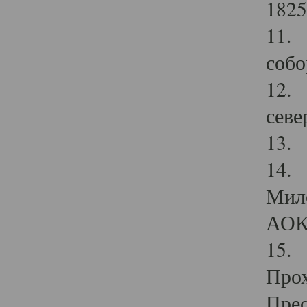
1825
11.
собо
12. 
севе
13.
14. 
Мило
АОК
15. 
Прох
Прео