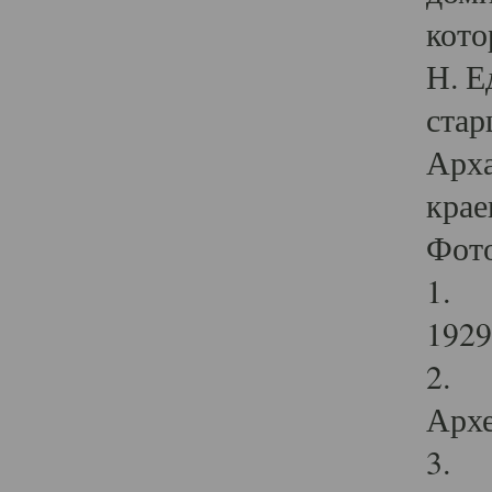
кото
Н. Е
стар
Арха
крае
Фот
1. С
1929 
2. Р
Архе
3. Ф