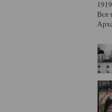
1919
Все 
Арха