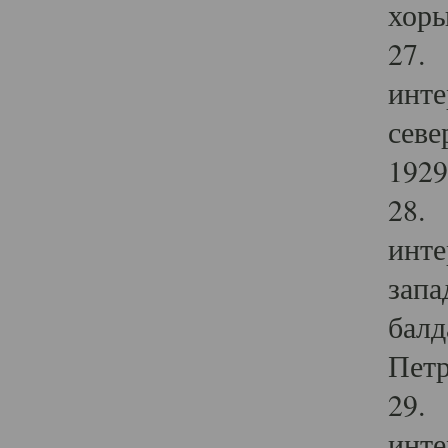
хоры
27. 
инте
севе
1929 
28. 
инте
запа
балд
Петр
29. 
инте