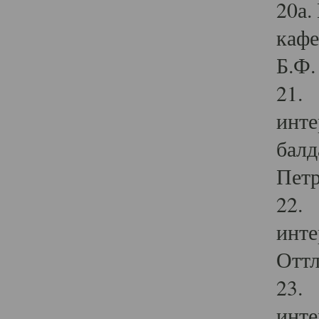
20а.
кафе
Б.Ф. 
21. 
инте
балд
Петр
22. 
инте
Оттл
23. 
инте