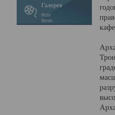
Галерея
годо
Фото
прав
Видео
кафе
Воз
Арха
Трои
град
масш
разр
высо
Арха