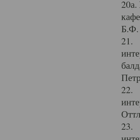
20а.
кафе
Б.Ф. 
21. 
инте
балд
Петр
22. 
инте
Оттл
23. 
инте