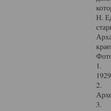
кото
Н. Е
стар
Арха
крае
Фот
1. С
1929 
2. Р
Архе
3. Ф