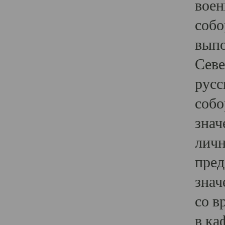
воен
собо
выпо
Севе
русс
собо
знач
личн
пред
знач
со в
в ка