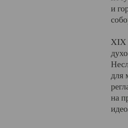
и го
собо
Явл
XIX 
духо
Несл
для 
регл
на п
идео
Поя