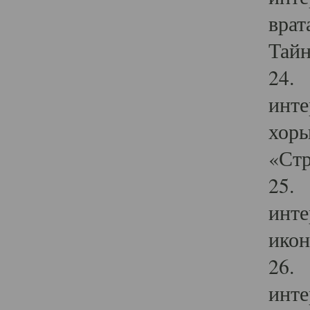
врат
Тайн
24. 
инте
хоры
«Стр
25. 
инте
икон
26. 
инте