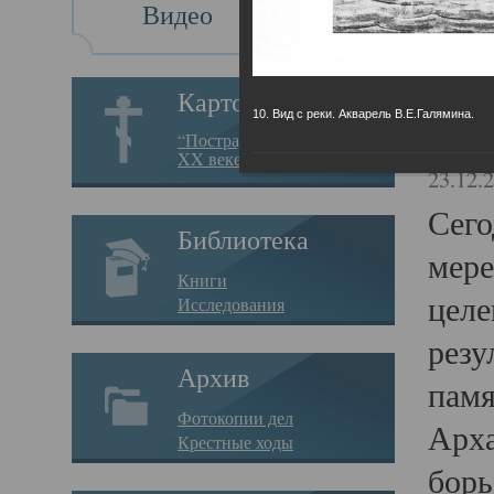
Видео
Св
Картотека
10. Вид с реки. Акварель В.Е.Галямина.
Свя
“Пострадавшие за веру в
XX веке на Севере”
23.12.
Сего
Библиотека
мере
Книги
целе
Исследования
резу
Архив
памя
Фотокопии дел
Арха
Крестные ходы
борь