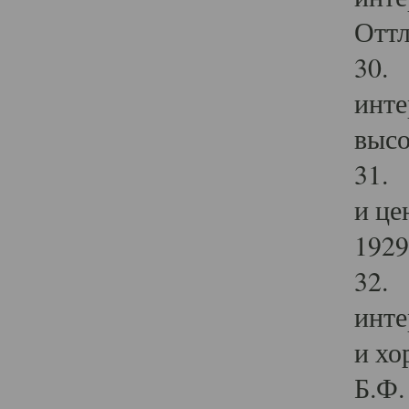
Оттл
30. 
инте
высо
31. 
и це
1929 
32. 
инте
и хо
Б.Ф. 