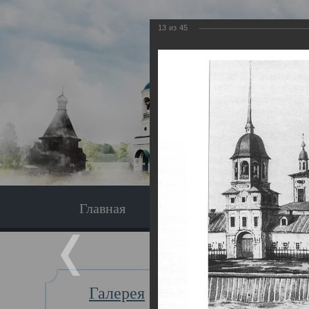
13
из
45
Главная
Экскурсия
Главная
Галерея