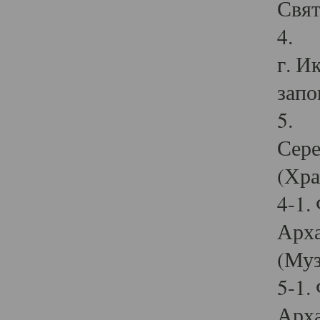
Свят
4. И
г. И
запо
5. И
Сере
(Хра
4-1.
Арха
(Муз
5-1.
Арха