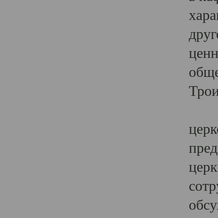
хара
друг
ценн
обще
Трои
Ярк
церк
пред
церк
сотр
обсу