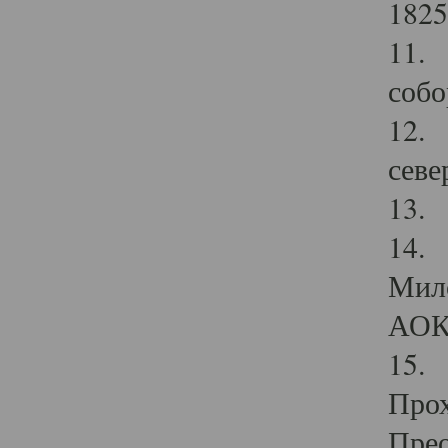
1825
11.
собо
12. 
севе
13.
14. 
Мило
АОК
15. 
Прох
Прео