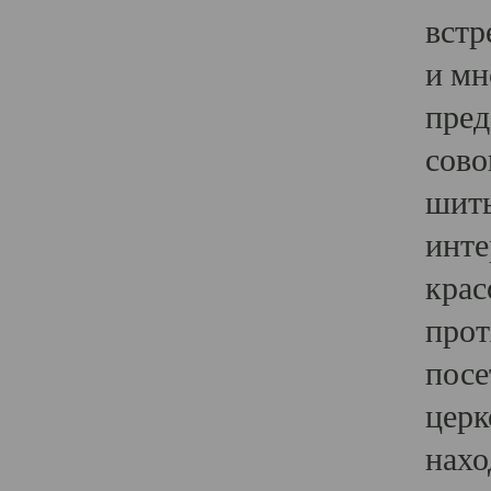
встр
и мн
пред
сово
шить
инте
крас
прот
посе
церк
нахо