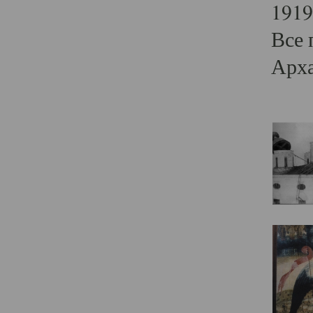
1919
Все 
Арха