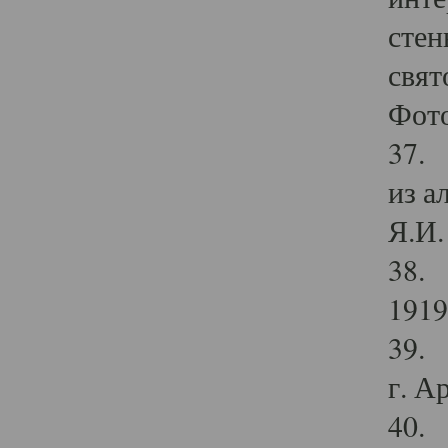
стен
свят
Фото
37. 
из а
Я.И. 
38. 
1919
39. 
г. А
40. 