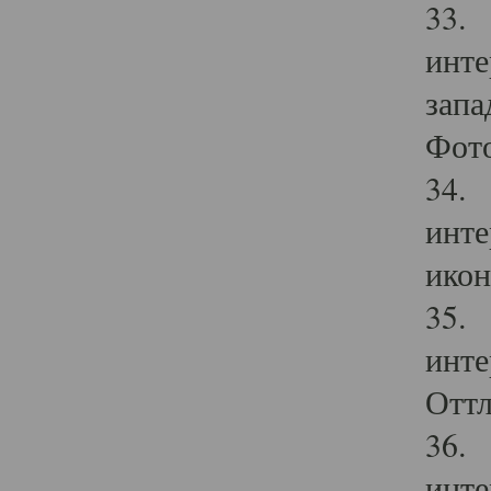
33. 
инте
запа
Фото
34. 
инте
икон
35. 
инте
Оттл
36. 
инте