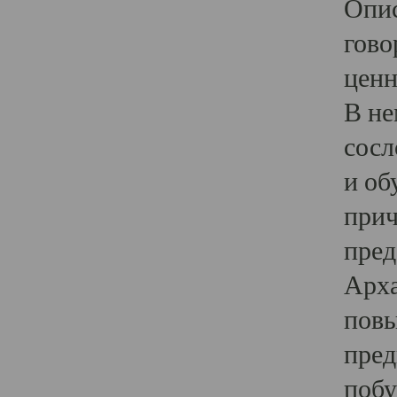
Опис
гово
ценн
В не
сосл
и об
прич
пред
Арха
повы
пред
побу