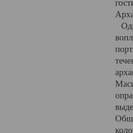
гост
Арха
Один
вопл
порт
тече
арха
Масш
опра
выде
Обши
коло