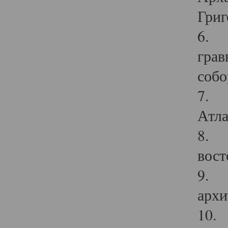
Григ
6. П
грав
собо
7. Г
Атла
8. С
вост
9. С
архи
10. 