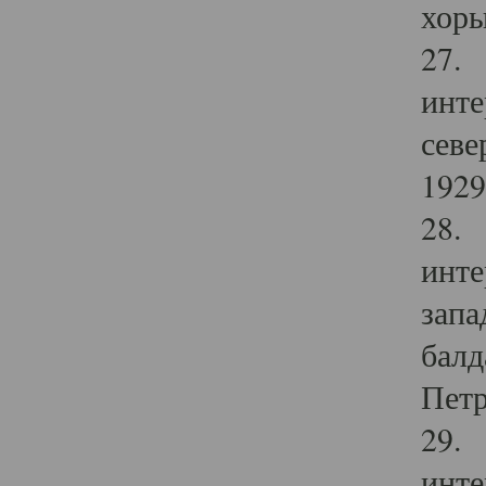
хоры
27. 
инте
севе
1929 
28. 
инте
запа
балд
Петр
29. 
инте