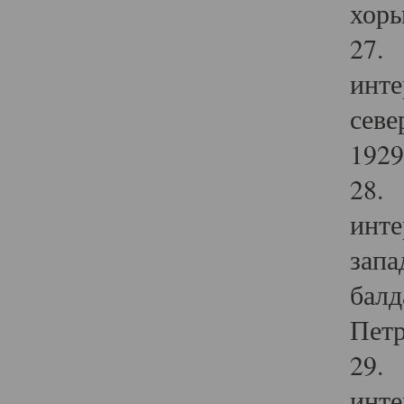
хоры
27. 
инте
севе
1929 
28. 
инте
запа
балд
Петр
29. 
инте