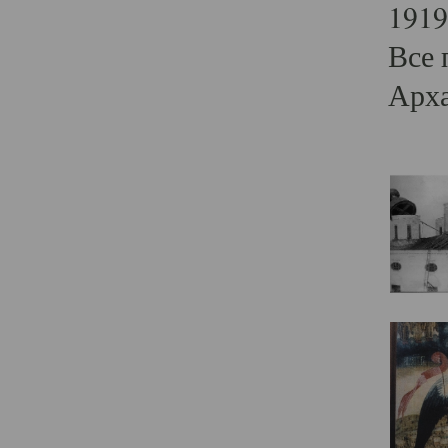
1919
Все 
Арха