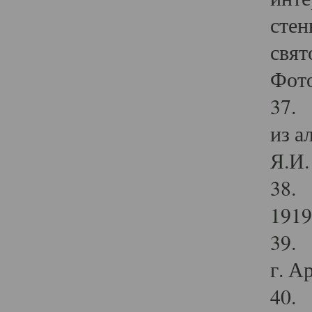
стен
свят
Фото
37. 
из а
Я.И. 
38. 
1919
39. 
г. А
40. 