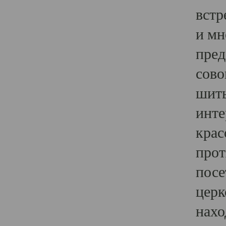
встр
и мн
пред
сово
шить
инте
крас
прот
посе
церк
нахо