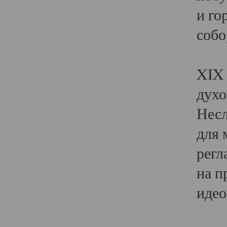
и го
собо
Явл
XIX 
духо
Несл
для 
регл
на п
идео
Поя