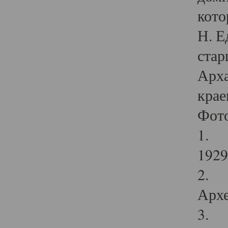
кото
Н. Е
стар
Арха
крае
Фот
1. С
1929 
2. Р
Архе
3. Ф