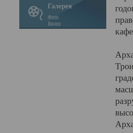
Галерея
годо
Фото
прав
Видео
кафе
Воз
Арха
Трои
град
масш
разр
высо
Арха