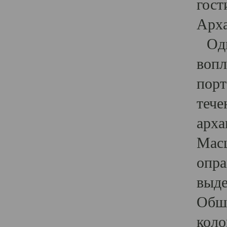
гост
Арха
Один
вопл
порт
тече
арха
Масш
опра
выде
Обши
коло