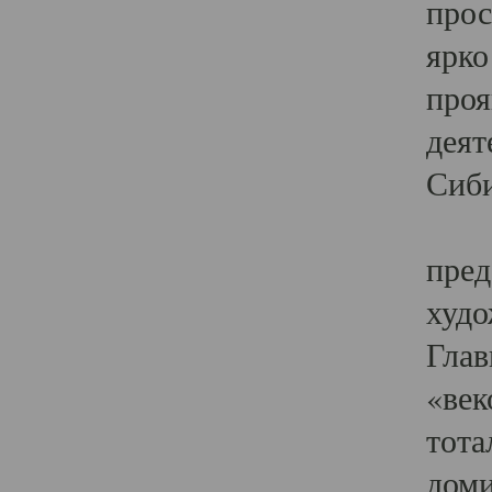
прос
ярко
проя
деят
Сиби
Одн
пред
худо
Глав
«век
тота
доми