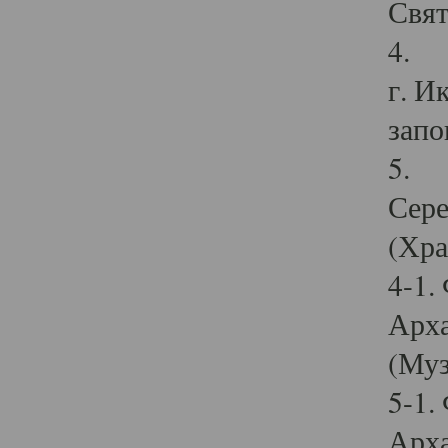
Свят
4. И
г. И
запо
5. И
Сере
(Хра
4-1.
Арха
(Муз
5-1.
Арха