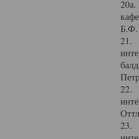
20а.
кафе
Б.Ф. 
21. 
инте
балд
Петр
22. 
инте
Оттл
23. 
инте