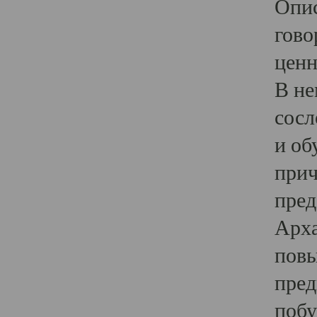
Опис
гово
ценн
В не
сосл
и об
прич
пред
Арха
повы
пред
побу