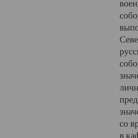
воен
собо
выпо
Севе
русс
собо
знач
личн
пред
знач
со в
в ка