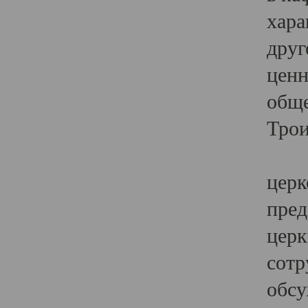
хара
друг
ценн
обще
Трои
Ярк
церк
пред
церк
сотр
обсу