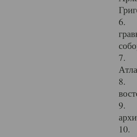
Григ
6. П
грав
собо
7. Г
Атла
8. С
вост
9. С
архи
10. 