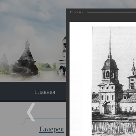
13
из
45
Главная
Экскурсия
Главная
Галерея