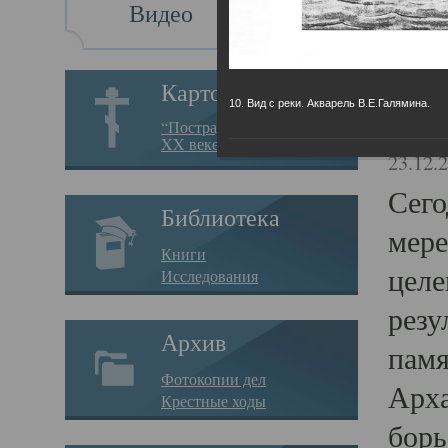
Видео
Св
Картотека
10. Вид с реки. Акварель В.Е.Галямина.
Свя
“Пострадавшие за веру в
XX веке на Севере”
23.12.
Сего
Библиотека
мере
Книги
целе
Исследования
резу
Архив
памя
Фотокопии дел
Арха
Крестные ходы
борь