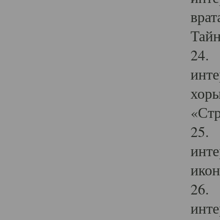
врат
Тайн
24. 
инте
хоры
«Стр
25. 
инте
икон
26. 
инте