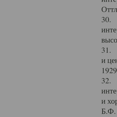
Оттл
30. 
инте
высо
31. 
и це
1929 
32. 
инте
и хо
Б.Ф. 