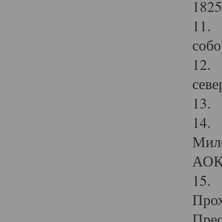
1825
11.
собо
12. 
севе
13.
14. 
Мило
АОК
15. 
Прох
Прео