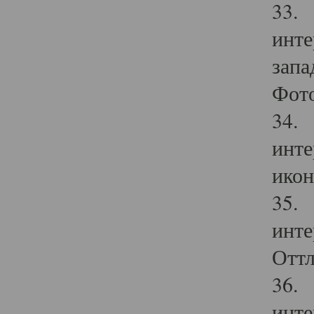
33. 
инте
запа
Фото
34. 
инте
икон
35. 
инте
Оттл
36. 
инте