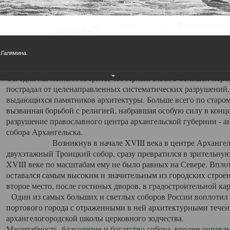
Свято-Троицкий собор
Свято-Троицкий собор Архангельска
Е.Галямина.
23.12.2015
Сегодня мы можем говорить, что Архангельск в большей мере,
пострадал от целенаправленных систематических разрушений,
выдающихся памятников архитектуры. Больше всего по старом
вызванная борьбой с религией, набравшая особую силу в конце
разрушение православного центра архангельской губернии - а
собора Архангельска.
Возникнув в начале XVIII века в центре Архангельск
двухэтажный Троицкий собор, сразу превратился в зрительну
XVIII веке по масштабам ему не было равных на Севере. Впл
оставался самым высоким и значительным из городских строе
второе место, после гостиных дворов, в градостроительной ка
Один из самых больших и светлых соборов России воплотил в
портового города с отраженными в ней архитектурными тече
архангелогородской школы церковного зодчества.
Масштабность, благолепие и богатство собора, вполне оправды