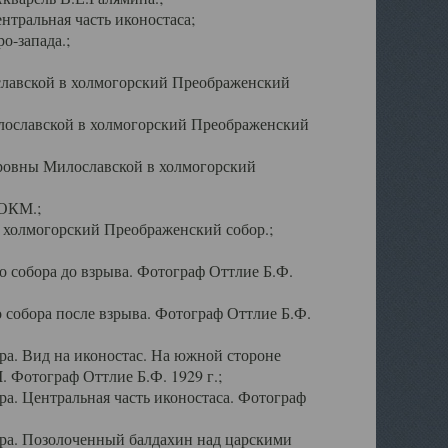
тральная часть иконостаса;
о-запада.;
славской в холмогорский Преображенский
лославской в холмогорский Преображенский
оровны Милославской в холмогорский
АОКМ.;
в холмогорский Преображенский собор.;
 собора до взрыва. Фотограф Оттлие Б.Ф.
 собора после взрыва. Фотограф Оттлие Б.Ф.
а. Вид на иконостас. На южной стороне
. Фотограф Оттлие Б.Ф. 1929 г.;
а. Центральная часть иконостаса. Фотограф
ра. Позолоченный балдахин над царскими