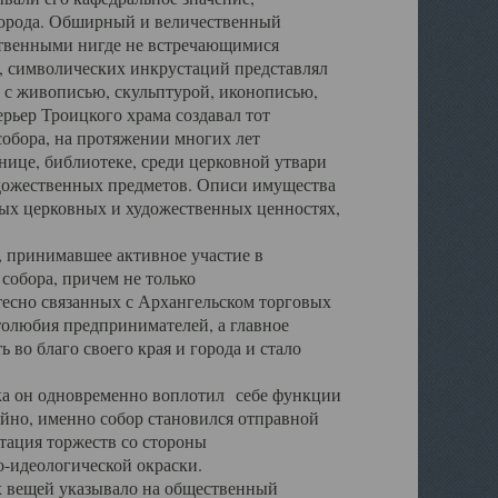
города. Обширный и величественный
ственными нигде не встречающимися
 символических инкрустаций представлял
 с живописью, скульптурой, иконописью,
ьер Троицкого храма создавал тот
обора, на протяжении многих лет
ице, библиотеке, среди церковной утвари
удожественных предметов. Описи имущества
ьных церковных и художественных ценностях,
, принимавшее активное участие в
собора, причем не только
 тесно связанных с Архангельском торговых
толюбия предпринимателей, а главное
во благо своего края и города и стало
 он одновременно воплотил себе функции
айно, именно собор становился отправной
тация торжеств со стороны
-идеологической окраски.
вещей указывало на общественный