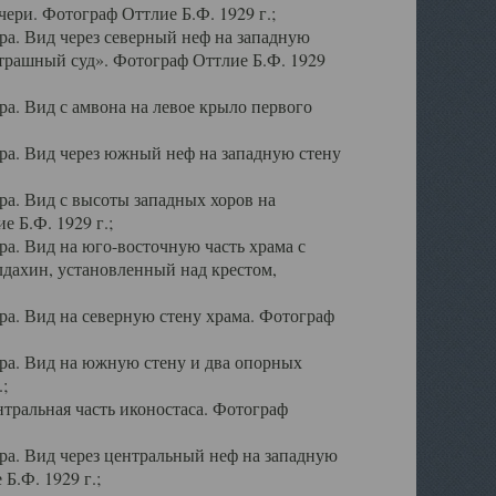
ери. Фотограф Оттлие Б.Ф. 1929 г.;
а. Вид через северный неф на западную
трашный суд». Фотограф Оттлие Б.Ф. 1929
. Вид с амвона на левое крыло первого
а. Вид через южный неф на западную стену
а. Вид с высоты западных хоров на
 Б.Ф. 1929 г.;
а. Вид на юго-восточную часть храма с
дахин, установленный над крестом,
а. Вид на северную стену храма. Фотограф
ра. Вид на южную стену и два опорных
;
тральная часть иконостаса. Фотограф
а. Вид через центральный неф на западную
Б.Ф. 1929 г.;