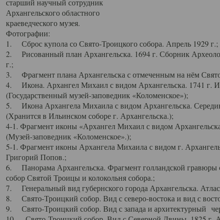
старший научный сотрудник
Архангельского областного
краеведческого музея.
Фотографии:
1. Сброс купола со Свято-Троицкого собора. Апрель 1929 г.;
2. Рисованный план Архангельска. 1694 г. Сборник Археолог
г.;
3. Фрагмент плана Архангельска с отмеченным на нём Свято
4. Икона. Архангел Михаил с видом Архангельска. 1741 г. 
(Государственный музей-заповедник «Коломенское»);
5. Икона Архангела Михаила с видом Архангельска. Середин
(Хранится в Ильинском соборе г. Архангельска.);
4-1. Фрагмент иконы «Архангел Михаил с видом Архангельска
(Музей-заповедник «Коломенское».);
5-1. Фрагмент иконы Архангела Михаила с видом г. Архангель
Григорий Попов.;
6. Панорама Архангельска. Фрагмент голландской гравюры с
собор Святой Троицы и колокольня собора.;
7. Генеральный вид губернского города Архангельска. Атлас 
8. Свято-Троицкий собор. Вид с северо-востока и вид с восто
9. Свято-Троицкий собор. Вид с запада и архитектурный чер
10. Свято-Троицкий собор. Вид с Северной Двины. 1825 г. А