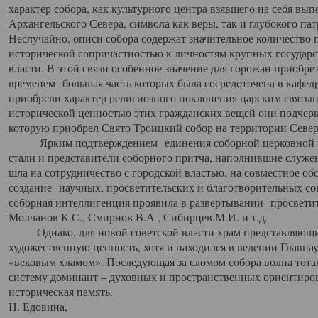
характер собора, как культурного центра взявшего на себя вы
Архангельского Севера, символа как веры, так и глубокого па
Неслучайно, описи собора содержат значительное количество п
исторической сопричастностью к личностям крупных государс
власти. В этой связи особенное значение для горожан приобре
временем большая часть которых была сосредоточена в кафедр
приобрели характер религиозного поклонения царским святыня
исторической ценностью этих гражданских вещей они подчер
которую приобрел Свято Троицкий собор на территории Север
Ярким подтверждением единения соборной церковной ис
стали и представители соборного притча, наполнившие служ
шла на сотрудничество с городской властью, на совместное о
создание научных, просветительских и благотворительных со
соборная интеллигенция проявила в развертывании просветит
Молчанов К.С., Смирнов В.А , Сибирцев М.И. и т.д.
Однако, для новой советской власти храм представляющи
художественную ценность, хотя и находился в ведении Главн
«вековым хламом». Последующая за сломом собора волна тотал
систему доминант – духовных и пространственных ориентиров,
историческая память.
Н. Едовина,