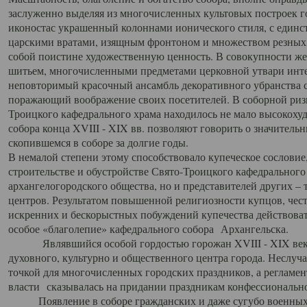
заслуженно выделяя из многочисленных культовых построек 
иконостас украшенный колоннами ионического стиля, с един
царскими вратами, изящным фронтоном и множеством резных,
собой поистине художественную ценность. В совокупности же
шитьем, многочисленными предметами церковной утвари интер
неповторимый красочный ансамбль декоративного убранства с
поражающий воображение своих посетителей. В соборной ризн
Троицкого кафедрального храма находилось не мало высокох
собора конца XVIII - XIX вв. позволяют говорить о значител
скопившемся в соборе за долгие годы.
В немалой степени этому способствовало купеческое сословие
строительстве и обустройстве Свято-Троицкого кафедрального 
архангелогородского общества, но и представителей других –
центров. Результатом повышенной религиозности купцов, чес
искренних и бескорыстных побуждений купечества действовать 
особое «благолепие» кафедрального собора Архангельска.
Являвшийся особой гордостью горожан XVIII - XIX века
духовного, культурно и общественного центра города. Неслуч
точкой для многочисленных городских праздников, а регламен
власти сказывалась на придании праздникам конфессионально
Появление в соборе гражданских и даже сугубо военных 