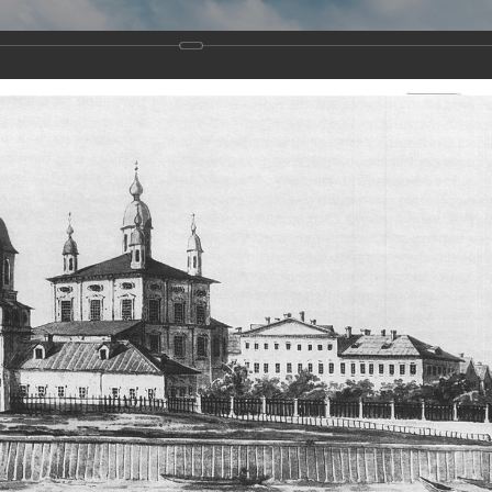
Виртуа
Новомученико
Земли А
Сайт создан по благосло
и Холмо
Наследники
Галерея
Главная
Галерея
Храмы-мученики Архангельска
Свято-Тро