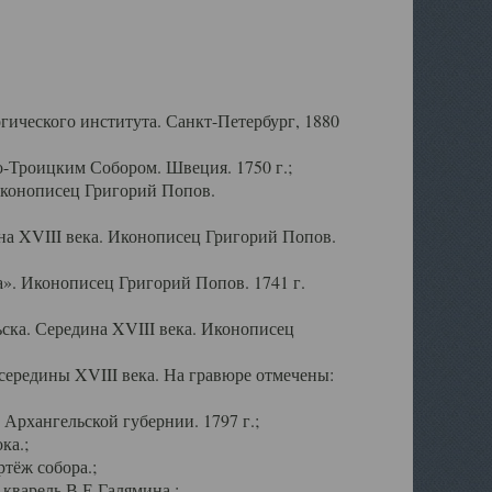
ического института. Санкт-Петербург, 1880
-Троицким Собором. Швеция. 1750 г.;
Иконописец Григорий Попов.
а XVIII века. Иконописец Григорий Попов.
». Иконописец Григорий Попов. 1741 г.
ска. Середина XVIII века. Иконописец
ередины XVIII века. На гравюре отмечены:
Архангельской губернии. 1797 г.;
ка.;
тёж собора.;
кварель В.Е.Галямина.;