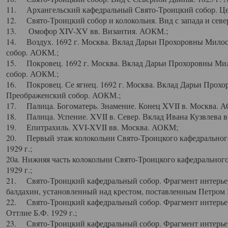
11. Архангельский кафедральный Свято-Троицкий собор. Цен
12. Свято-Троицкий собор и колокольня. Вид с запада и север
13. Омофор XIV-XV вв. Византия. АОКМ.;
14. Воздух. 1692 г. Москва. Вклад Дарьи Прохоровны Мило
собор. АОКМ.;
15. Покровец. 1692 г. Москва. Вклад Дарьи Прохоровны Ми
собор. АОКМ.;
16. Покровец. Се ягнец. 1692 г. Москва. Вклад Дарьи Прох
Преображенский собор. АОКМ.;
17. Палица. Богоматерь. Знамение. Конец XVII в. Москва. 
18. Палица. Успение. XVII в. Север. Вклад Ивана Кузвлева 
19. Епитрахиль. XVI-XVII вв. Москва. АОКМ;
20. Первый этаж колокольни Свято-Троицкого кафедрального
1929 г.;
20а. Нижняя часть колокольни Свято-Троицкого кафедрального
1929 г.;
21. Свято-Троицкий кафедральный собор. Фрагмент интерьер
балдахин, установленный над крестом, поставленным Петром I
22. Свято-Троицкий кафедральный собор. Фрагмент интерьер
Оттлие Б.Ф. 1929 г.;
23. Свято-Троицкий кафедральный собор. Фрагмент интерье