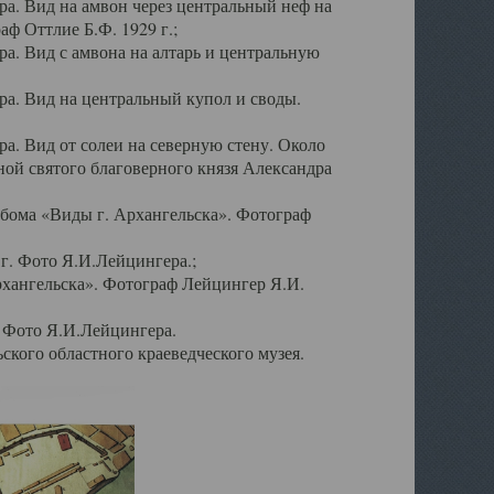
а. Вид на амвон через центральный неф на
аф Оттлие Б.Ф. 1929 г.;
. Вид с амвона на алтарь и центральную
а. Вид на центральный купол и своды.
. Вид от солеи на северную стену. Около
ой святого благоверного князя Александра
бома «Виды г. Архангельска». Фотограф
г. Фото Я.И.Лейцингера.;
рхангельска». Фотограф Лейцингер Я.И.
. Фото Я.И.Лейцингера.
кого областного краеведческого музея.