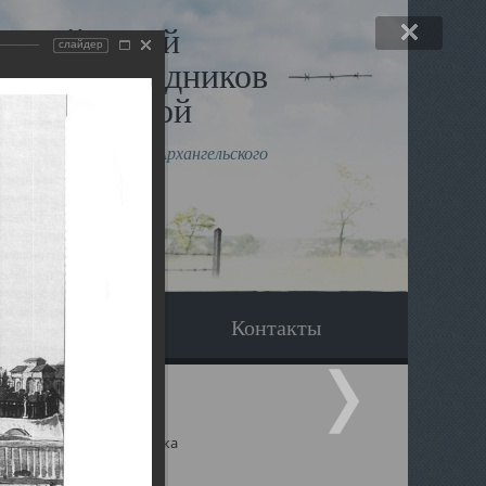
льный музей
слайдер
в и исповедников
рхангельской
влению митрополита Архангельского
горского Даниила
Вопрос-ответ
Контакты
ицкий собор Архангельска