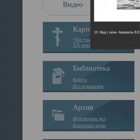
Видео
Картотека
10. Вид с реки. Акварель В.
“Пострадавшие за веру в
XX веке на Севере”
Библиотека
Книги
Исследования
Архив
Фотокопии дел
Крестные ходы