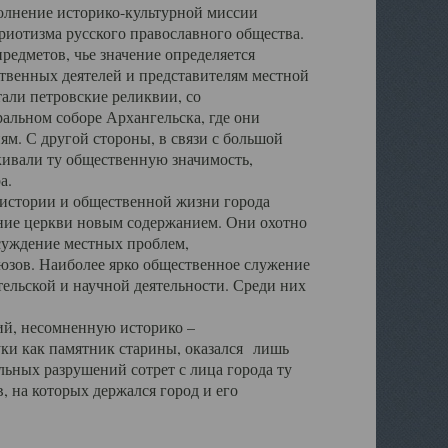
полнение историко-культурной миссии
триотизма русского православного общества.
редметов, чье значение определяется
твенных деятелей и представителям местной
тали петровские реликвии, со
альном соборе Архангельска, где они
м. С другой стороны, в связи с большой
кивали ту общественную значимость,
а.
тории и общественной жизни города
ение церкви новым содержанием. Они охотно
бсуждение местных проблем,
юзов. Наиболее ярко общественное служение
ельской и научной деятельности. Среди них
й, несомненную историко –
ауки как памятник старины, оказался лишь
ьных разрушений сотрет с лица города ту
 на которых держался город и его