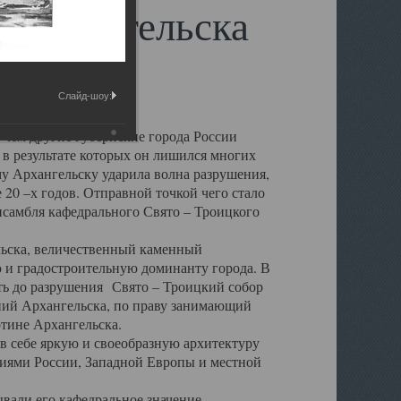
 Архангельска
Слайд-шоу:
 чем другие губернские города России
 в результате которых он лишился многих
у Архангельску ударила волна разрушения,
 20 –х годов. Отправной точкой чего стало
нсамбля кафедрального Свято – Троицкого
а, величественный каменный
ю и градостроительную доминанту города. В
оть до разрушения Свято – Троицкий собор
ний Архангельска, по праву занимающий
ртине Архангельска.
 себе яркую и своеобразную архитектуру
ниями России, Западной Европы и местной
вали его кафедральное значение,