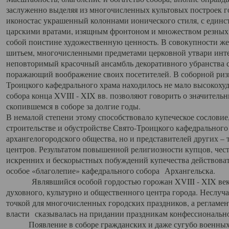
заслуженно выделяя из многочисленных культовых построек 
иконостас украшенный колоннами ионического стиля, с един
царскими вратами, изящным фронтоном и множеством резных,
собой поистине художественную ценность. В совокупности же
шитьем, многочисленными предметами церковной утвари интер
неповторимый красочный ансамбль декоративного убранства с
поражающий воображение своих посетителей. В соборной ризн
Троицкого кафедрального храма находилось не мало высокох
собора конца XVIII - XIX вв. позволяют говорить о значител
скопившемся в соборе за долгие годы.
В немалой степени этому способствовало купеческое сословие
строительстве и обустройстве Свято-Троицкого кафедрального 
архангелогородского общества, но и представителей других –
центров. Результатом повышенной религиозности купцов, чес
искренних и бескорыстных побуждений купечества действовать 
особое «благолепие» кафедрального собора Архангельска.
Являвшийся особой гордостью горожан XVIII - XIX века
духовного, культурно и общественного центра города. Неслуч
точкой для многочисленных городских праздников, а регламен
власти сказывалась на придании праздникам конфессионально
Появление в соборе гражданских и даже сугубо военных 