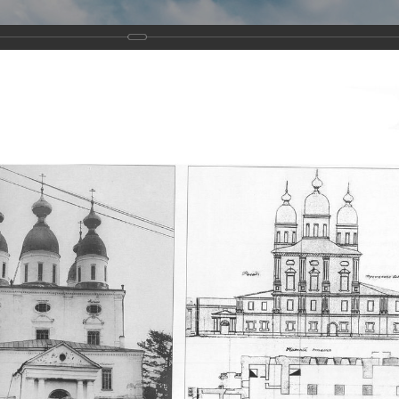
Виртуа
Новомученико
Земли А
Сайт создан по благосло
и Холмо
Наследники
Галерея
Главная
Галерея
Храмы-мученики Архангельска
Свято-Тро