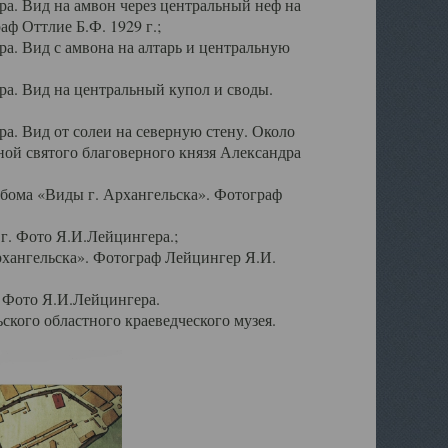
а. Вид на амвон через центральный неф на
аф Оттлие Б.Ф. 1929 г.;
. Вид с амвона на алтарь и центральную
а. Вид на центральный купол и своды.
. Вид от солеи на северную стену. Около
ой святого благоверного князя Александра
бома «Виды г. Архангельска». Фотограф
г. Фото Я.И.Лейцингера.;
рхангельска». Фотограф Лейцингер Я.И.
. Фото Я.И.Лейцингера.
кого областного краеведческого музея.