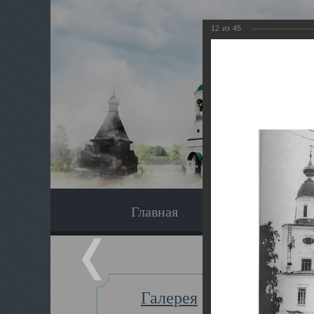
12
из
45
Главная
Экскурсия
Галерея