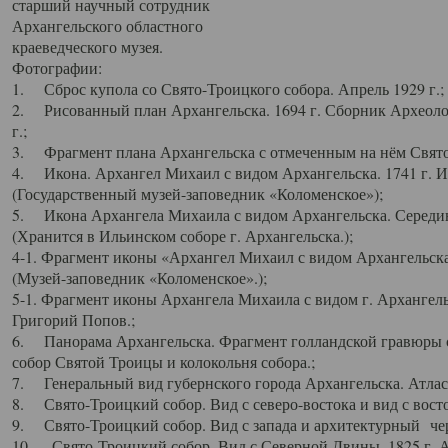
старший научный сотрудник
Архангельского областного
краеведческого музея.
Фотографии:
1. Сброс купола со Свято-Троицкого собора. Апрель 1929 г.;
2. Рисованный план Архангельска. 1694 г. Сборник Археолог
г.;
3. Фрагмент плана Архангельска с отмеченным на нём Свято
4. Икона. Архангел Михаил с видом Архангельска. 1741 г. 
(Государственный музей-заповедник «Коломенское»);
5. Икона Архангела Михаила с видом Архангельска. Середин
(Хранится в Ильинском соборе г. Архангельска.);
4-1. Фрагмент иконы «Архангел Михаил с видом Архангельска
(Музей-заповедник «Коломенское».);
5-1. Фрагмент иконы Архангела Михаила с видом г. Архангель
Григорий Попов.;
6. Панорама Архангельска. Фрагмент голландской гравюры с
собор Святой Троицы и колокольня собора.;
7. Генеральный вид губернского города Архангельска. Атлас 
8. Свято-Троицкий собор. Вид с северо-востока и вид с восто
9. Свято-Троицкий собор. Вид с запада и архитектурный чер
10. Свято-Троицкий собор. Вид с Северной Двины. 1825 г. А