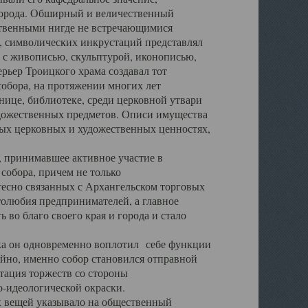
города. Обширный и величественный
ственными нигде не встречающимися
 символических инкрустаций представлял
 с живописью, скульптурой, иконописью,
ьер Троицкого храма создавал тот
обора, на протяжении многих лет
ице, библиотеке, среди церковной утвари
удожественных предметов. Описи имущества
ьных церковных и художественных ценностях,
, принимавшее активное участие в
собора, причем не только
 тесно связанных с Архангельском торговых
толюбия предпринимателей, а главное
во благо своего края и города и стало
 он одновременно воплотил себе функции
айно, именно собор становился отправной
тация торжеств со стороны
-идеологической окраски.
вещей указывало на общественный