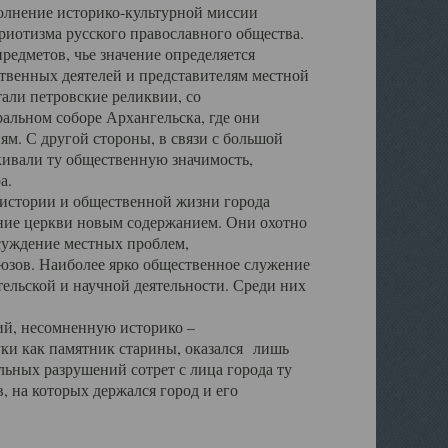
полнение историко-культурной миссии
триотизма русского православного общества.
редметов, чье значение определяется
твенных деятелей и представителям местной
тали петровские реликвии, со
альном соборе Архангельска, где они
м. С другой стороны, в связи с большой
кивали ту общественную значимость,
а.
тории и общественной жизни города
ение церкви новым содержанием. Они охотно
бсуждение местных проблем,
юзов. Наиболее ярко общественное служение
ельской и научной деятельности. Среди них
й, несомненную историко –
ауки как памятник старины, оказался лишь
ьных разрушений сотрет с лица города ту
 на которых держался город и его