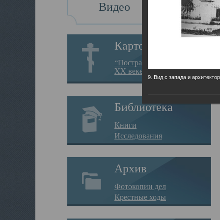
Видео
Картотека
“Пострадавшие за веру в
XX веке на Севере”
9. Вид с запада и архитекто
Библиотека
Книги
Исследования
Архив
Фотокопии дел
Крестные ходы