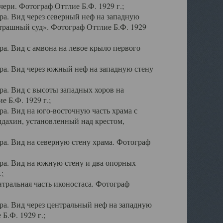
ери. Фотограф Оттлие Б.Ф. 1929 г.;
а. Вид через северный неф на западную
трашный суд». Фотограф Оттлие Б.Ф. 1929
. Вид с амвона на левое крыло первого
а. Вид через южный неф на западную стену
а. Вид с высоты западных хоров на
 Б.Ф. 1929 г.;
а. Вид на юго-восточную часть храма с
дахин, установленный над крестом,
а. Вид на северную стену храма. Фотограф
ра. Вид на южную стену и два опорных
;
тральная часть иконостаса. Фотограф
а. Вид через центральный неф на западную
Б.Ф. 1929 г.;