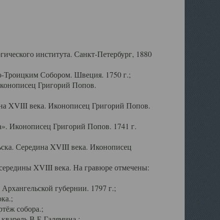
ического института. Санкт-Петербург, 1880
-Троицким Собором. Швеция. 1750 г.;
Иконописец Григорий Попов.
а XVIII века. Иконописец Григорий Попов.
». Иконописец Григорий Попов. 1741 г.
ска. Середина XVIII века. Иконописец
ередины XVIII века. На гравюре отмечены:
Архангельской губернии. 1797 г.;
ка.;
тёж собора.;
кварель В.Е.Галямина.;