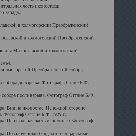
тральная часть иконостаса;
о-запада.;
славской в холмогорский Преображенский
лославской в холмогорский Преображенский
оровны Милославской в холмогорский
АОКМ.;
в холмогорский Преображенский собор.;
 собора до взрыва. Фотограф Оттлие Б.Ф.
 собора после взрыва. Фотограф Оттлие Б.Ф.
а. Вид на иконостас. На южной стороне
. Фотограф Оттлие Б.Ф. 1929 г.;
а. Центральная часть иконостаса. Фотограф
ра. Позолоченный балдахин над царскими