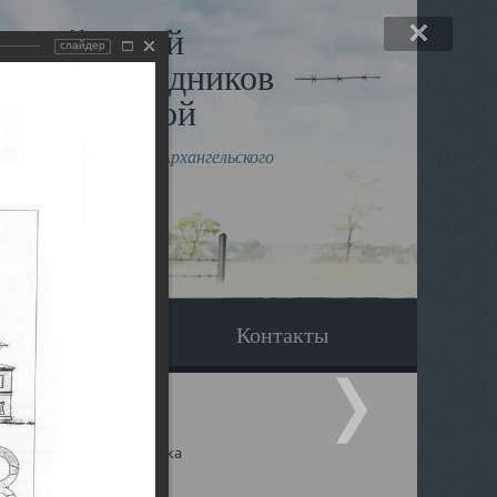
льный музей
слайдер
в и исповедников
рхангельской
влению митрополита Архангельского
горского Даниила
Вопрос-ответ
Контакты
ицкий собор Архангельска