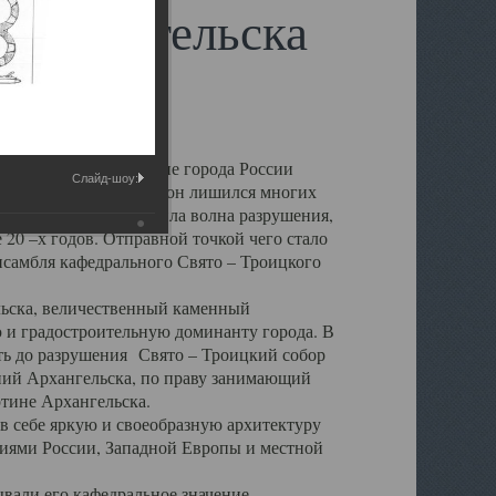
 Архангельска
 чем другие губернские города России
Слайд-шоу:
 в результате которых он лишился многих
у Архангельску ударила волна разрушения,
 20 –х годов. Отправной точкой чего стало
нсамбля кафедрального Свято – Троицкого
а, величественный каменный
ю и градостроительную доминанту города. В
оть до разрушения Свято – Троицкий собор
ний Архангельска, по праву занимающий
ртине Архангельска.
 себе яркую и своеобразную архитектуру
ниями России, Западной Европы и местной
вали его кафедральное значение,