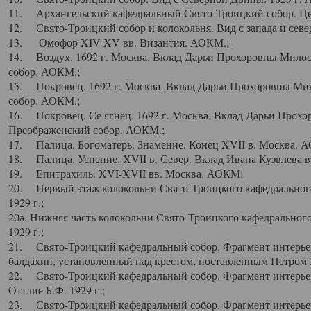
11. Архангельский кафедральный Свято-Троицкий собор. Цен
12. Свято-Троицкий собор и колокольня. Вид с запада и север
13. Омофор XIV-XV вв. Византия. АОКМ.;
14. Воздух. 1692 г. Москва. Вклад Дарьи Прохоровны Мило
собор. АОКМ.;
15. Покровец. 1692 г. Москва. Вклад Дарьи Прохоровны Ми
собор. АОКМ.;
16. Покровец. Се ягнец. 1692 г. Москва. Вклад Дарьи Прох
Преображенский собор. АОКМ.;
17. Палица. Богоматерь. Знамение. Конец XVII в. Москва. 
18. Палица. Успение. XVII в. Север. Вклад Ивана Кузвлева 
19. Епитрахиль. XVI-XVII вв. Москва. АОКМ;
20. Первый этаж колокольни Свято-Троицкого кафедрального
1929 г.;
20а. Нижняя часть колокольни Свято-Троицкого кафедрального
1929 г.;
21. Свято-Троицкий кафедральный собор. Фрагмент интерьер
балдахин, установленный над крестом, поставленным Петром I
22. Свято-Троицкий кафедральный собор. Фрагмент интерьер
Оттлие Б.Ф. 1929 г.;
23. Свято-Троицкий кафедральный собор. Фрагмент интерье