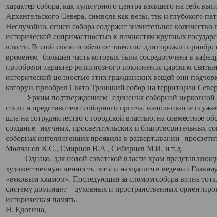
характер собора, как культурного центра взявшего на себя вы
Архангельского Севера, символа как веры, так и глубокого па
Неслучайно, описи собора содержат значительное количество п
исторической сопричастностью к личностям крупных государс
власти. В этой связи особенное значение для горожан приобре
временем большая часть которых была сосредоточена в кафедр
приобрели характер религиозного поклонения царским святыня
исторической ценностью этих гражданских вещей они подчер
которую приобрел Свято Троицкий собор на территории Север
Ярким подтверждением единения соборной церковной ис
стали и представители соборного притча, наполнившие служ
шла на сотрудничество с городской властью, на совместное о
создание научных, просветительских и благотворительных со
соборная интеллигенция проявила в развертывании просветит
Молчанов К.С., Смирнов В.А , Сибирцев М.И. и т.д.
Однако, для новой советской власти храм представляющи
художественную ценность, хотя и находился в ведении Главн
«вековым хламом». Последующая за сломом собора волна тотал
систему доминант – духовных и пространственных ориентиров,
историческая память.
Н. Едовина,