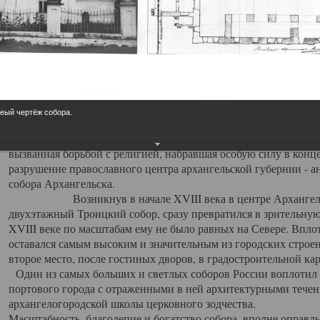
Свято-Троицкий собор
Свято-Троицкий собор Архангельска
23.12.2015
Сегодня мы можем говорить, что Архангельск в большей мере,
реый чертёж собора.
пострадал от целенаправленных систематических разрушений,
выдающихся памятников архитектуры. Больше всего по старом
вызванная борьбой с религией, набравшая особую силу в конце
разрушение православного центра архангельской губернии - а
собора Архангельска.
Возникнув в начале XVIII века в центре Архангельск
двухэтажный Троицкий собор, сразу превратился в зрительну
XVIII веке по масштабам ему не было равных на Севере. Впл
оставался самым высоким и значительным из городских строе
второе место, после гостиных дворов, в градостроительной ка
Один из самых больших и светлых соборов России воплотил в
портового города с отраженными в ней архитектурными тече
архангелогородской школы церковного зодчества.
Масштабность, благолепие и богатство собора, вполне оправды