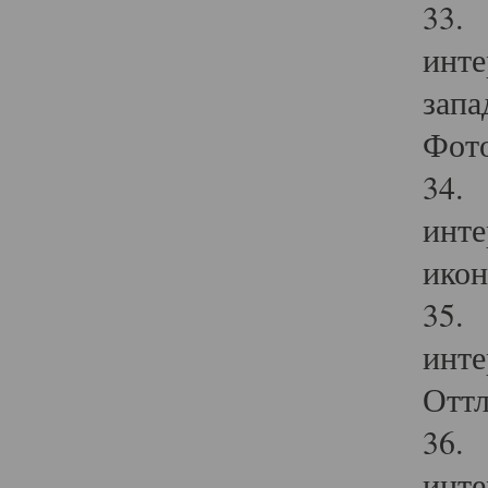
33. 
инте
запа
Фото
34. 
инте
икон
35. 
инте
Оттл
36. 
инте