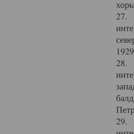
хоры
27. 
инте
севе
1929 
28. 
инте
запа
балд
Петр
29. 
инте