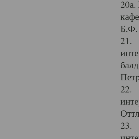
20а.
кафе
Б.Ф. 
21. 
инте
балд
Петр
22. 
инте
Оттл
23. 
инте