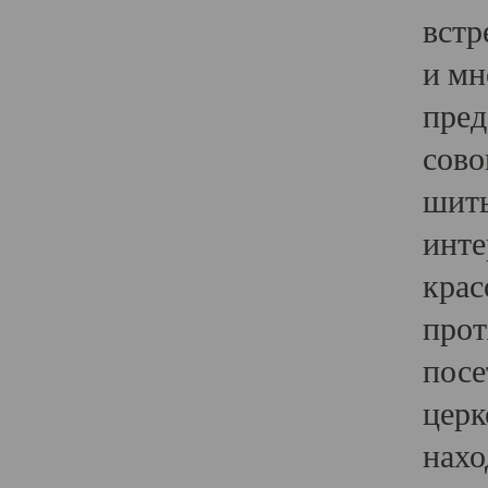
встр
и мн
пред
сово
шить
инте
крас
прот
посе
церк
нахо