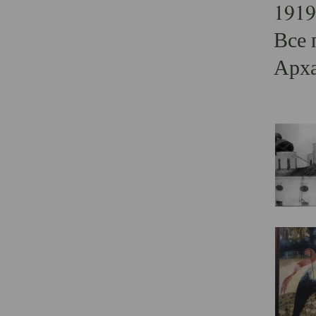
1919
Все 
Арха