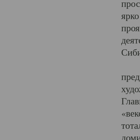
прос
ярко
проя
деят
Сиби
Одн
пред
худо
Глав
«век
тота
доми