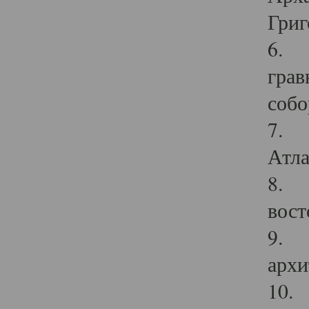
Григ
6. П
грав
собо
7. Г
Атла
8. С
вост
9. С
архи
10. 