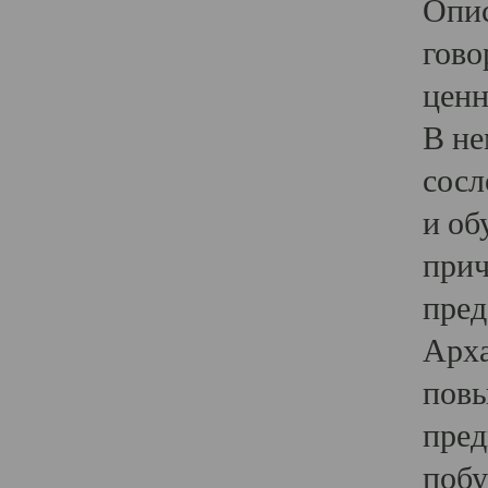
Опис
гово
ценн
В не
сосл
и об
прич
пред
Арха
повы
пред
побу