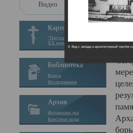
Видео
Св
Картотека
Свя
“Пострадавшие за веру в
XX веке на Севере”
23.12.
9. Вид с запада и архитектореый чертёж с
Сего
Библиотека
мере
Книги
целе
Исследования
резу
Архив
памя
Фотокопии дел
Арха
Крестные ходы
борь