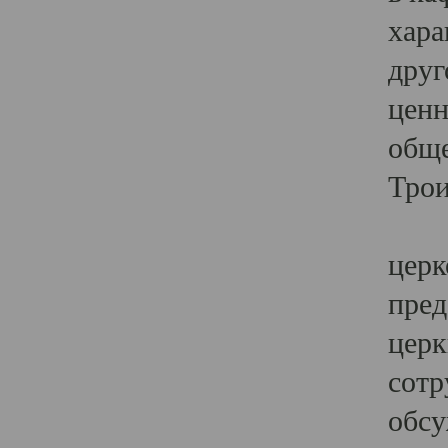
хара
друг
ценн
обще
Трои
Ярк
церк
пред
церк
сотр
обсу