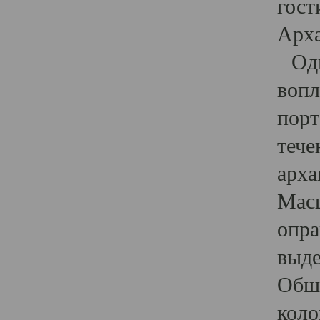
гост
Арха
Один
вопл
порт
тече
арха
Масш
опра
выде
Обши
коло