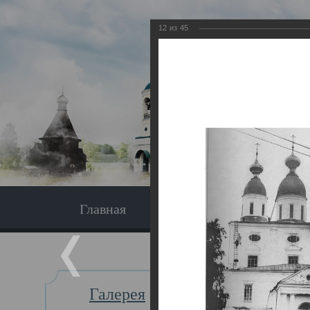
12
из
45
Главная
Экскурсия
Главная
Галерея