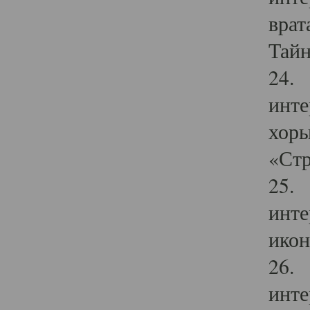
врат
Тайн
24. 
инте
хоры
«Стр
25. 
инте
икон
26. 
инте