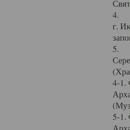
Свят
4. И
г. И
запо
5. И
Сере
(Хра
4-1.
Арха
(Муз
5-1.
Арха