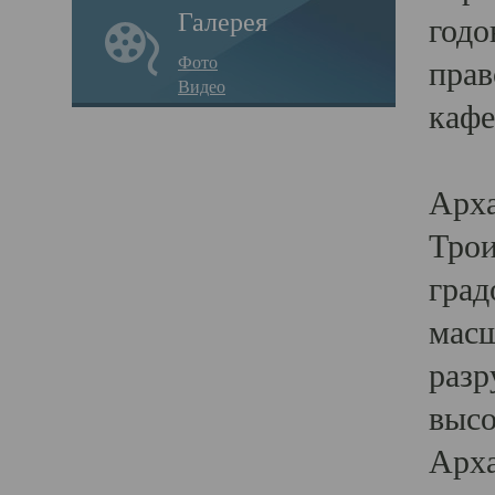
Галерея
годо
Фото
прав
Видео
кафе
Воз
Арха
Трои
град
масш
разр
высо
Арха