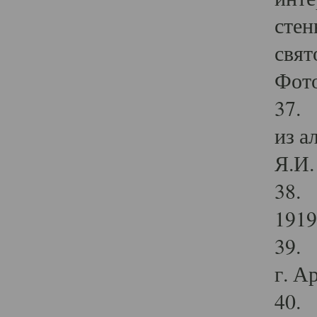
стен
свят
Фото
37. 
из а
Я.И. 
38. 
1919
39. 
г. А
40. 