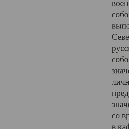
воен
собо
выпо
Севе
русс
собо
знач
личн
пред
знач
со в
в ка