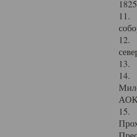
1825
11.
собо
12. 
севе
13.
14. 
Мило
АОК
15. 
Прох
Прео