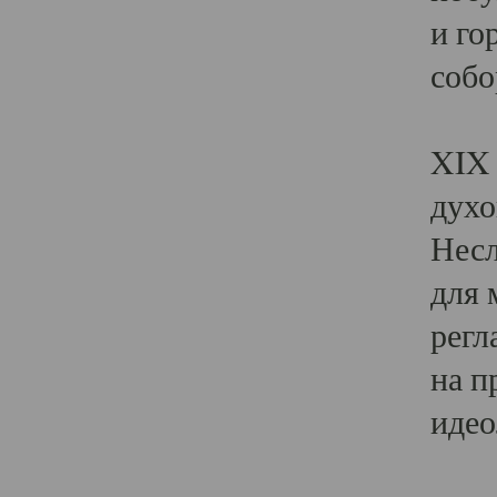
и го
собо
Явл
XIX 
духо
Несл
для 
регл
на п
идео
Поя