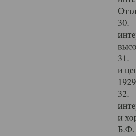
Оттл
30. 
инте
высо
31. 
и це
1929 
32. 
инте
и хо
Б.Ф. 