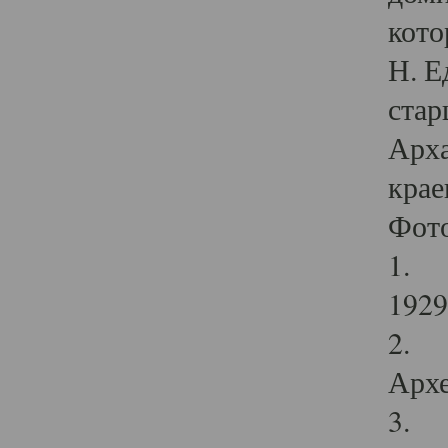
кото
Н. Е
стар
Арха
крае
Фот
1. С
1929 
2. Р
Архе
3. Ф