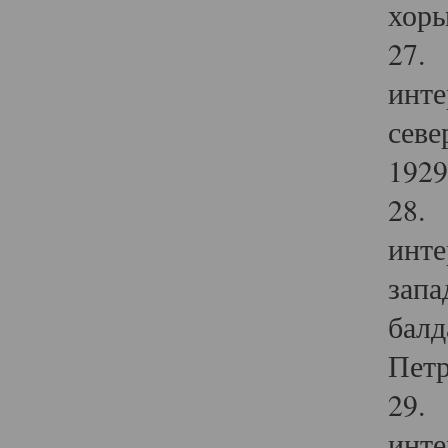
хоры
27. 
инте
севе
1929 
28. 
инте
запа
балд
Петр
29. 
инте