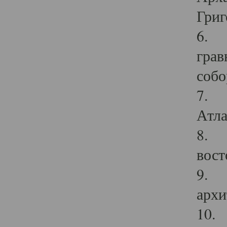
Григ
6. П
грав
собо
7. Г
Атла
8. С
вост
9. С
архи
10. 