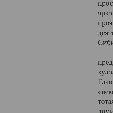
прос
ярко
проя
деят
Сиби
Одн
пред
худо
Глав
«век
тота
доми