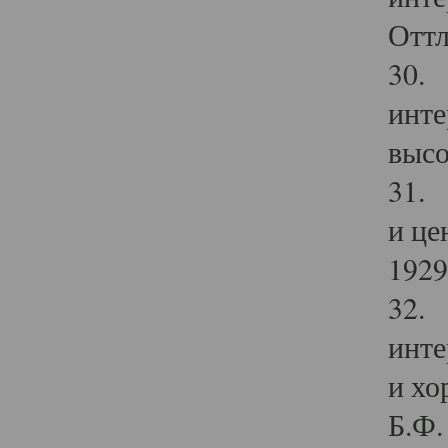
Оттл
30. 
инте
высо
31. 
и це
1929 
32. 
инте
и хо
Б.Ф. 