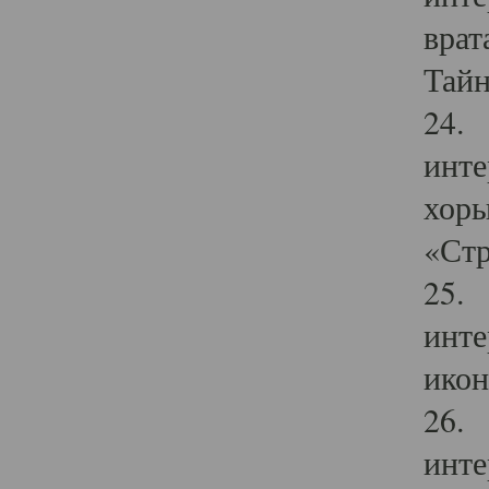
врат
Тайн
24. 
инте
хоры
«Стр
25. 
инте
икон
26. 
инте