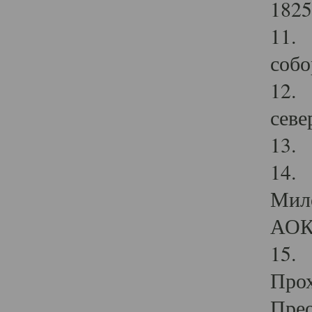
1825
11.
собо
12. 
севе
13.
14. 
Мило
АОК
15. 
Прох
Прео