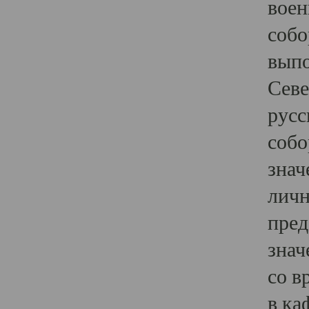
воен
собо
выпо
Севе
русс
собо
знач
личн
пред
знач
со в
в ка