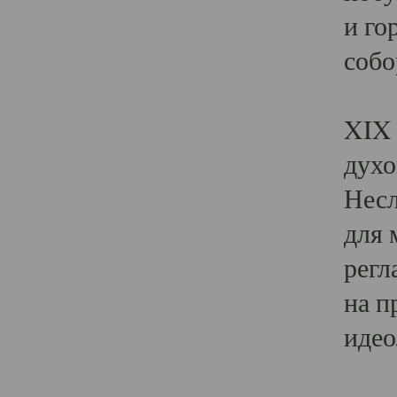
и го
собо
Явл
XIX 
духо
Несл
для 
регл
на п
идео
Поя