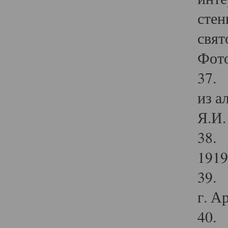
стен
свят
Фото
37. 
из а
Я.И. 
38. 
1919
39. 
г. А
40. 