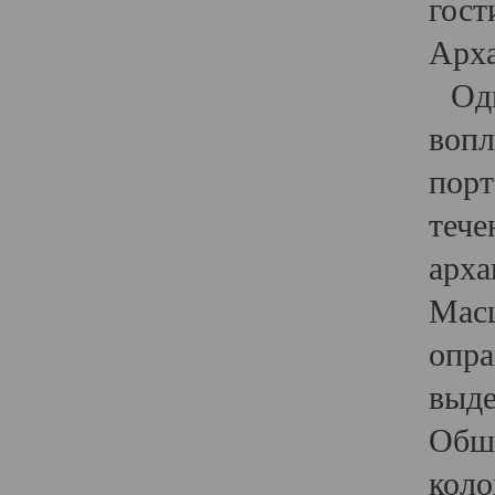
гост
Арха
Один
вопл
порт
тече
арха
Масш
опра
выде
Обши
коло