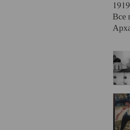
1919
Все 
Арха