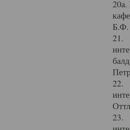
20а.
кафе
Б.Ф. 
21. 
инте
балд
Петр
22. 
инте
Оттл
23. 
инте