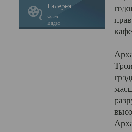
Галерея
годо
Фото
прав
Видео
кафе
Воз
Арха
Трои
град
масш
разр
высо
Арха