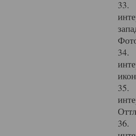
33. 
инте
запа
Фото
34. 
инте
икон
35. 
инте
Оттл
36. 
инте