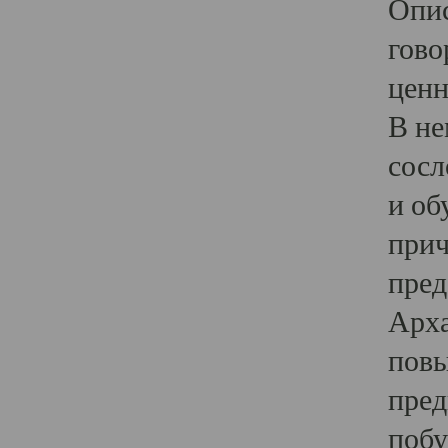
Опис
гово
ценн
В не
сосл
и об
прич
пред
Арха
повы
пред
побу