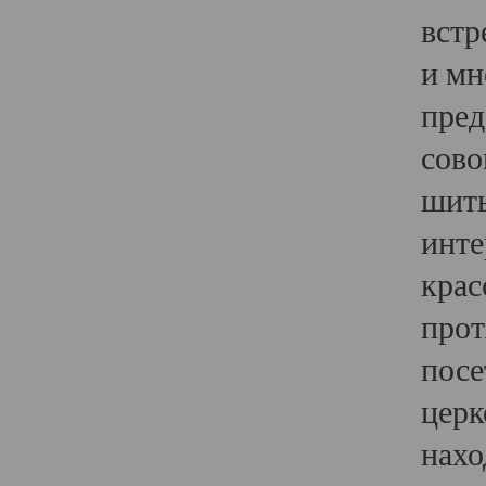
встр
и мн
пред
сово
шить
инте
крас
прот
посе
церк
нахо