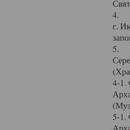
Свят
4. И
г. И
запо
5. И
Сере
(Хра
4-1.
Арха
(Муз
5-1.
Арха