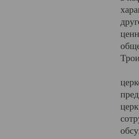
хара
друг
ценн
обще
Трои
Ярк
церк
пред
церк
сотр
обсу