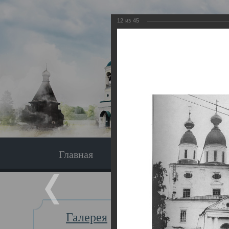
12
из
45
Главная
Экскурсия
Главная
Галерея