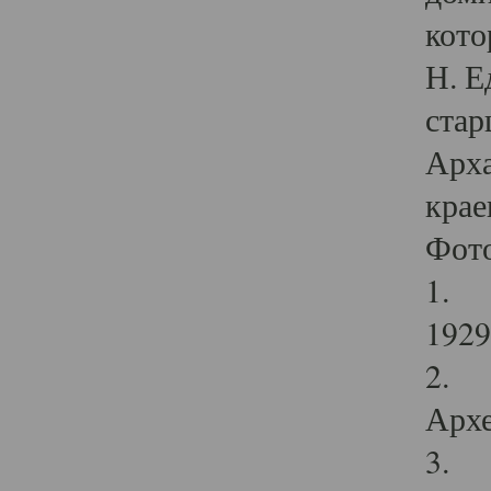
кото
Н. Е
стар
Арха
крае
Фот
1. С
1929 
2. Р
Архе
3. Ф