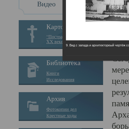
Видео
Св
Картотека
Свя
“Пострадавшие за веру в
XX веке на Севере”
23.12.
9. Вид с запада и архитектореый чертёж с
Сего
Библиотека
мере
Книги
целе
Исследования
резу
Архив
памя
Фотокопии дел
Арха
Крестные ходы
борь