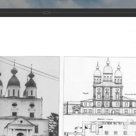
Виртуа
Новомученико
Земли А
Сайт создан по благосло
и Холмо
Наследники
Галерея
Главная
Галерея
Храмы-мученики Архангельска
Свято-Тро