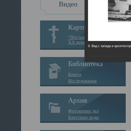
Видео
Картотека
“Пострадавшие за веру в
XX веке на Севере”
9. Вид с запада и архитекто
Библиотека
Книги
Исследования
Архив
Фотокопии дел
Крестные ходы