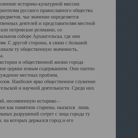
полнение историко-культурной миссии
триотизма русского православного общества.
редметов, чье значение определяется
твенных деятелей и представителям местной
тали петровские реликвии, со
альном соборе Архангельска, где они
м. С другой стороны, в связи с большой
кивали ту общественную значимость,
а.
тории и общественной жизни города
ение церкви новым содержанием. Они охотно
бсуждение местных проблем,
юзов. Наиболее ярко общественное служение
ельской и научной деятельности. Среди них
й, несомненную историко –
ауки как памятник старины, оказался лишь
ьных разрушений сотрет с лица города ту
 на которых держался город и его