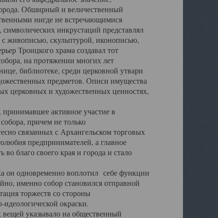
города. Обширный и величественный
ственными нигде не встречающимися
 символических инкрустаций представлял
 с живописью, скульптурой, иконописью,
ьер Троицкого храма создавал тот
обора, на протяжении многих лет
ице, библиотеке, среди церковной утвари
удожественных предметов. Описи имущества
ьных церковных и художественных ценностях,
, принимавшее активное участие в
собора, причем не только
 тесно связанных с Архангельском торговых
толюбия предпринимателей, а главное
во благо своего края и города и стало
 он одновременно воплотил себе функции
айно, именно собор становился отправной
тация торжеств со стороны
-идеологической окраски.
вещей указывало на общественный