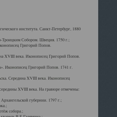
ического института. Санкт-Петербург, 1880
-Троицким Собором. Швеция. 1750 г.;
Иконописец Григорий Попов.
а XVIII века. Иконописец Григорий Попов.
». Иконописец Григорий Попов. 1741 г.
ска. Середина XVIII века. Иконописец
ередины XVIII века. На гравюре отмечены:
Архангельской губернии. 1797 г.;
ка.;
тёж собора.;
кварель В.Е.Галямина.;