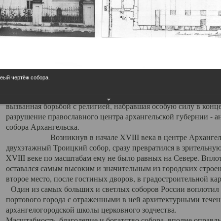
Свято-Троицкий собор
Свято-Троицкий собор Архангельска
23.12.2015
Сегодня мы можем говорить, что Архангельск в большей мере,
реый чертёж собора.
пострадал от целенаправленных систематических разрушений,
выдающихся памятников архитектуры. Больше всего по старом
вызванная борьбой с религией, набравшая особую силу в конце
разрушение православного центра архангельской губернии - а
собора Архангельска.
Возникнув в начале XVIII века в центре Архангельск
двухэтажный Троицкий собор, сразу превратился в зрительну
XVIII веке по масштабам ему не было равных на Севере. Впл
оставался самым высоким и значительным из городских строе
второе место, после гостиных дворов, в градостроительной ка
Один из самых больших и светлых соборов России воплотил в
портового города с отраженными в ней архитектурными тече
архангелогородской школы церковного зодчества.
Масштабность, благолепие и богатство собора, вполне оправды