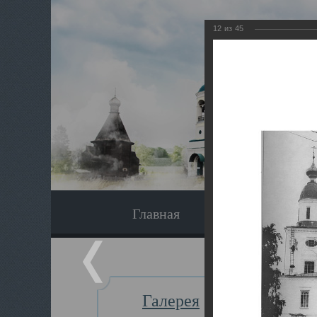
12
из
45
Главная
Экскурсия
Галерея