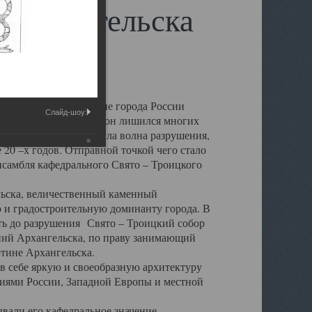
 Архангельска
 чем другие губернские города России
Слайд-шоу:
 в результате которых он лишился многих
у Архангельску ударила волна разрушения,
 20 –х годов. Отправной точкой чего стало
нсамбля кафедрального Свято – Троицкого
а, величественный каменный
ю и градостроительную доминанту города. В
оть до разрушения Свято – Троицкий собор
ний Архангельска, по праву занимающий
ртине Архангельска.
 себе яркую и своеобразную архитектуру
ниями России, Западной Европы и местной
вали его кафедральное значение,