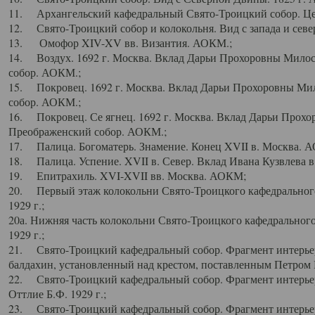
11. Архангельский кафедральный Свято-Троицкий собор. Цен
12. Свято-Троицкий собор и колокольня. Вид с запада и север
13. Омофор XIV-XV вв. Византия. АОКМ.;
14. Воздух. 1692 г. Москва. Вклад Дарьи Прохоровны Мило
собор. АОКМ.;
15. Покровец. 1692 г. Москва. Вклад Дарьи Прохоровны Ми
собор. АОКМ.;
16. Покровец. Се ягнец. 1692 г. Москва. Вклад Дарьи Прох
Преображенский собор. АОКМ.;
17. Палица. Богоматерь. Знамение. Конец XVII в. Москва. 
18. Палица. Успение. XVII в. Север. Вклад Ивана Кузвлева 
19. Епитрахиль. XVI-XVII вв. Москва. АОКМ;
20. Первый этаж колокольни Свято-Троицкого кафедрального
1929 г.;
20а. Нижняя часть колокольни Свято-Троицкого кафедрального
1929 г.;
21. Свято-Троицкий кафедральный собор. Фрагмент интерьер
балдахин, установленный над крестом, поставленным Петром I
22. Свято-Троицкий кафедральный собор. Фрагмент интерьер
Оттлие Б.Ф. 1929 г.;
23. Свято-Троицкий кафедральный собор. Фрагмент интерье