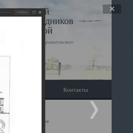
льный музей
слайдер
в и исповедников
рхангельской
влению митрополита Архангельского
горского Даниила
Вопрос-ответ
Контакты
ицкий собор Архангельска