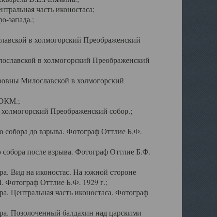
тральная часть иконостаса;
о-запада.;
славской в холмогорский Преображенский
лославской в холмогорский Преображенский
оровны Милославской в холмогорский
АОКМ.;
в холмогорский Преображенский собор.;
 собора до взрыва. Фотограф Оттлие Б.Ф.
 собора после взрыва. Фотограф Оттлие Б.Ф.
а. Вид на иконостас. На южной стороне
. Фотограф Оттлие Б.Ф. 1929 г.;
а. Центральная часть иконостаса. Фотограф
ра. Позолоченный балдахин над царскими