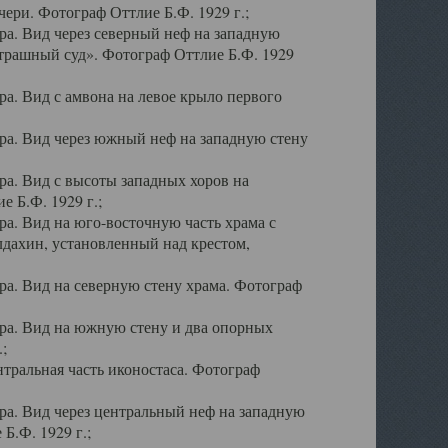
ери. Фотограф Оттлие Б.Ф. 1929 г.;
а. Вид через северный неф на западную
трашный суд». Фотограф Оттлие Б.Ф. 1929
. Вид с амвона на левое крыло первого
а. Вид через южный неф на западную стену
а. Вид с высоты западных хоров на
 Б.Ф. 1929 г.;
а. Вид на юго-восточную часть храма с
дахин, установленный над крестом,
а. Вид на северную стену храма. Фотограф
ра. Вид на южную стену и два опорных
;
тральная часть иконостаса. Фотограф
а. Вид через центральный неф на западную
Б.Ф. 1929 г.;