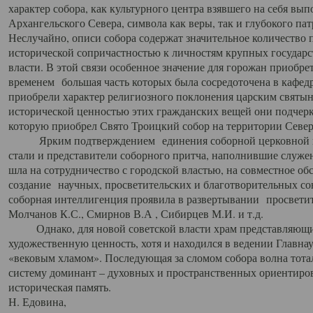
характер собора, как культурного центра взявшего на себя вы
Архангельского Севера, символа как веры, так и глубокого па
Неслучайно, описи собора содержат значительное количество п
исторической сопричастностью к личностям крупных государс
власти. В этой связи особенное значение для горожан приобре
временем большая часть которых была сосредоточена в кафедр
приобрели характер религиозного поклонения царским святыня
исторической ценностью этих гражданских вещей они подчер
которую приобрел Свято Троицкий собор на территории Север
Ярким подтверждением единения соборной церковной ис
стали и представители соборного притча, наполнившие служ
шла на сотрудничество с городской властью, на совместное о
создание научных, просветительских и благотворительных со
соборная интеллигенция проявила в развертывании просветит
Молчанов К.С., Смирнов В.А , Сибирцев М.И. и т.д.
Однако, для новой советской власти храм представляющи
художественную ценность, хотя и находился в ведении Главн
«вековым хламом». Последующая за сломом собора волна тотал
систему доминант – духовных и пространственных ориентиров,
историческая память.
Н. Едовина,