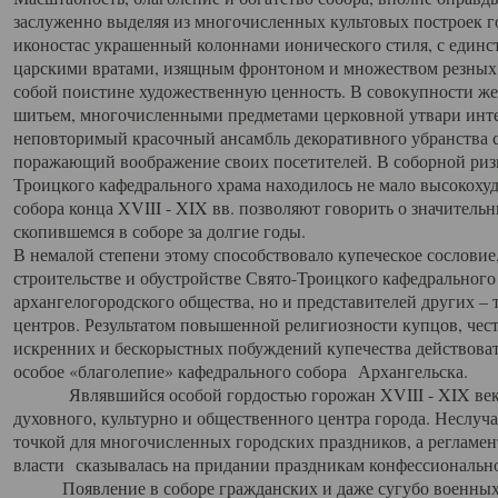
заслуженно выделяя из многочисленных культовых построек 
иконостас украшенный колоннами ионического стиля, с един
царскими вратами, изящным фронтоном и множеством резных,
собой поистине художественную ценность. В совокупности же
шитьем, многочисленными предметами церковной утвари интер
неповторимый красочный ансамбль декоративного убранства с
поражающий воображение своих посетителей. В соборной ризн
Троицкого кафедрального храма находилось не мало высокох
собора конца XVIII - XIX вв. позволяют говорить о значител
скопившемся в соборе за долгие годы.
В немалой степени этому способствовало купеческое сословие
строительстве и обустройстве Свято-Троицкого кафедрального 
архангелогородского общества, но и представителей других –
центров. Результатом повышенной религиозности купцов, чес
искренних и бескорыстных побуждений купечества действовать 
особое «благолепие» кафедрального собора Архангельска.
Являвшийся особой гордостью горожан XVIII - XIX века
духовного, культурно и общественного центра города. Неслуч
точкой для многочисленных городских праздников, а регламен
власти сказывалась на придании праздникам конфессионально
Появление в соборе гражданских и даже сугубо военных 