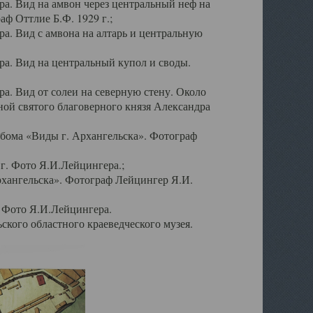
а. Вид на амвон через центральный неф на
аф Оттлие Б.Ф. 1929 г.;
. Вид с амвона на алтарь и центральную
а. Вид на центральный купол и своды.
. Вид от солеи на северную стену. Около
ой святого благоверного князя Александра
бома «Виды г. Архангельска». Фотограф
г. Фото Я.И.Лейцингера.;
рхангельска». Фотограф Лейцингер Я.И.
. Фото Я.И.Лейцингера.
кого областного краеведческого музея.