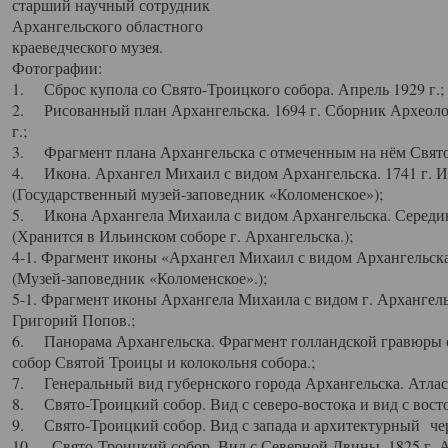
старший научный сотрудник
Архангельского областного
краеведческого музея.
Фотографии:
1. Сброс купола со Свято-Троицкого собора. Апрель 1929 г.;
2. Рисованный план Архангельска. 1694 г. Сборник Археолог
г.;
3. Фрагмент плана Архангельска с отмеченным на нём Свято
4. Икона. Архангел Михаил с видом Архангельска. 1741 г. 
(Государственный музей-заповедник «Коломенское»);
5. Икона Архангела Михаила с видом Архангельска. Середин
(Хранится в Ильинском соборе г. Архангельска.);
4-1. Фрагмент иконы «Архангел Михаил с видом Архангельска
(Музей-заповедник «Коломенское».);
5-1. Фрагмент иконы Архангела Михаила с видом г. Архангель
Григорий Попов.;
6. Панорама Архангельска. Фрагмент голландской гравюры с
собор Святой Троицы и колокольня собора.;
7. Генеральный вид губернского города Архангельска. Атлас 
8. Свято-Троицкий собор. Вид с северо-востока и вид с восто
9. Свято-Троицкий собор. Вид с запада и архитектурный чер
10. Свято-Троицкий собор. Вид с Северной Двины. 1825 г. А