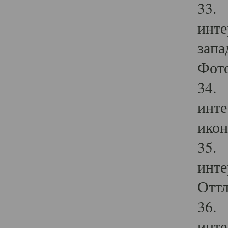
33. 
инте
запа
Фото
34. 
инте
икон
35. 
инте
Оттл
36. 
инте