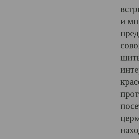
встр
и мн
пред
сово
шить
инте
крас
прот
посе
церк
нахо