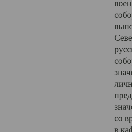
воен
собо
выпо
Севе
русс
собо
знач
личн
пред
знач
со в
в ка