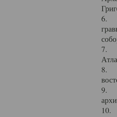
Григ
6. П
грав
собо
7. Г
Атла
8. С
вост
9. С
архи
10. 