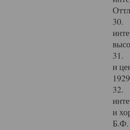
Оттл
30. 
инте
высо
31. 
и це
1929 
32. 
инте
и хо
Б.Ф. 