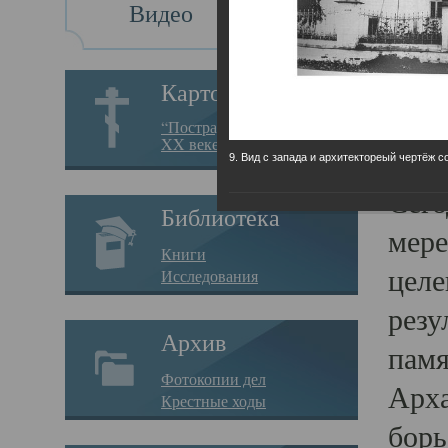
Видео
Св
Картотека
Свя
“Пострадавшие за веру в
XX веке на Севере”
23.12.
9. Вид с запада и архитектореый чертёж с
Сего
Библиотека
мере
Книги
целе
Исследования
резу
Архив
памя
Фотокопии дел
Арха
Крестные ходы
борь