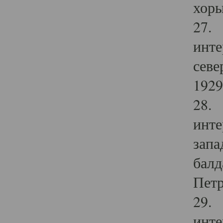
хоры
27. 
инте
севе
1929 
28. 
инте
запа
балд
Петр
29. 
инте