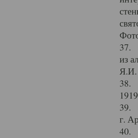
стен
свят
Фото
37. 
из а
Я.И. 
38. 
1919
39. 
г. А
40. 