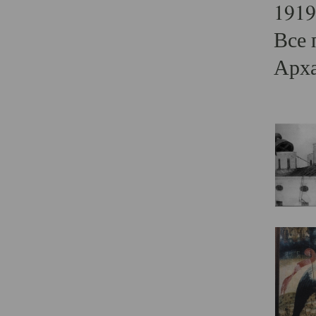
1919
Все 
Арха