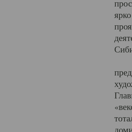
прос
ярко
проя
деят
Сиби
Одн
пред
худо
Глав
«век
тота
доми