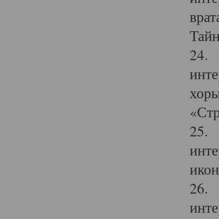
врат
Тайн
24. 
инте
хоры
«Стр
25. 
инте
икон
26. 
инте