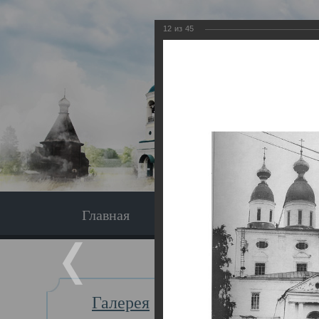
12
из
45
Главная
Экскурсия
Главная
Галерея