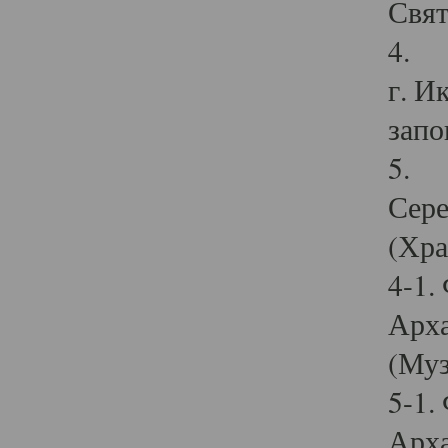
Свят
4. И
г. И
запо
5. И
Сере
(Хра
4-1.
Арха
(Муз
5-1.
Арха