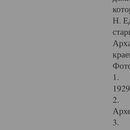
кото
Н. Е
стар
Арха
крае
Фот
1. С
1929 
2. Р
Архе
3. Ф