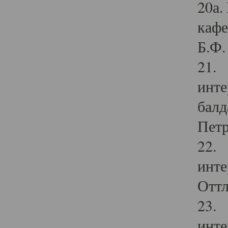
20а.
кафе
Б.Ф. 
21. 
инте
балд
Петр
22. 
инте
Оттл
23. 
инте