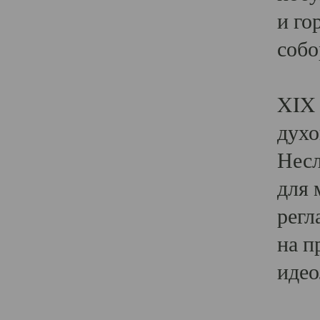
и го
собо
Явл
XIX 
духо
Несл
для 
регл
на п
идео
Поя