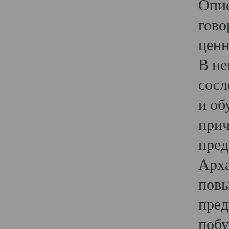
Опис
гово
ценн
В не
сосл
и об
прич
пред
Арха
повы
пред
побу