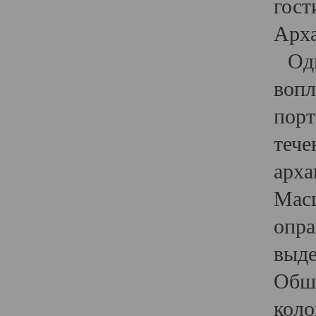
гост
Арха
Один
вопл
порт
тече
арха
Масш
опра
выде
Обши
коло