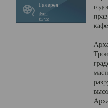
Галерея
годо
Фото
прав
Видео
кафе
Воз
Арха
Трои
град
масш
разр
высо
Арха