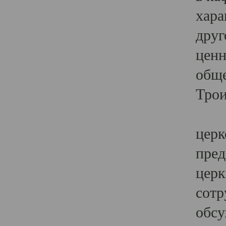
хара
друг
ценн
обще
Трои
Ярк
церк
пред
церк
сотр
обсу