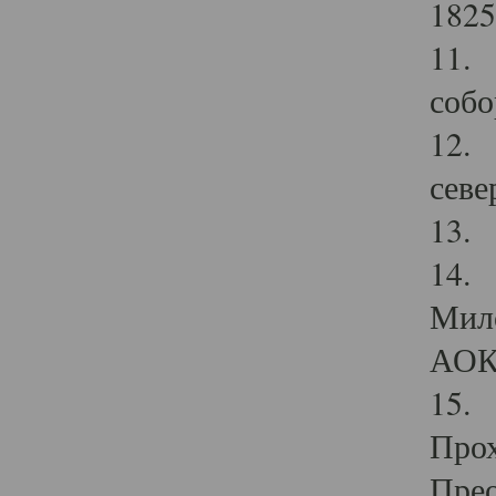
1825
11.
собо
12. 
севе
13.
14. 
Мило
АОК
15. 
Прох
Прео