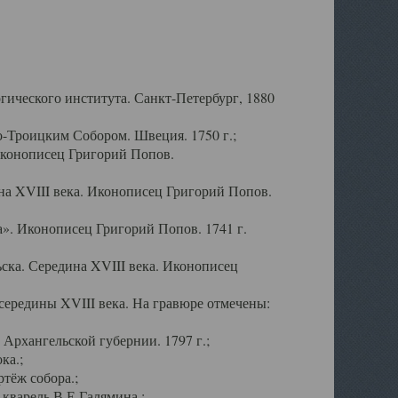
ического института. Санкт-Петербург, 1880
-Троицким Собором. Швеция. 1750 г.;
Иконописец Григорий Попов.
а XVIII века. Иконописец Григорий Попов.
». Иконописец Григорий Попов. 1741 г.
ска. Середина XVIII века. Иконописец
ередины XVIII века. На гравюре отмечены:
Архангельской губернии. 1797 г.;
ка.;
тёж собора.;
кварель В.Е.Галямина.;