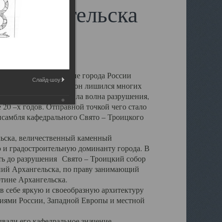
 Архангельска
 чем другие губернские города России
Слайд-шоу:
 в результате которых он лишился многих
у Архангельску ударила волна разрушения,
 20 –х годов. Отправной точкой чего стало
нсамбля кафедрального Свято – Троицкого
а, величественный каменный
ю и градостроительную доминанту города. В
оть до разрушения Свято – Троицкий собор
ний Архангельска, по праву занимающий
ртине Архангельска.
 себе яркую и своеобразную архитектуру
ниями России, Западной Европы и местной
вали его кафедральное значение,