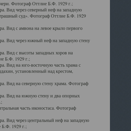
ери. Фотограф Оттлие Б.Ф. 1929 г.;
а. Вид через северный неф на западную
трашный суд». Фотограф Оттлие Б.Ф. 1929
. Вид с амвона на левое крыло первого
а. Вид через южный неф на западную стену
а. Вид с высоты западных хоров на
 Б.Ф. 1929 г.;
а. Вид на юго-восточную часть храма с
дахин, установленный над крестом,
а. Вид на северную стену храма. Фотограф
ра. Вид на южную стену и два опорных
;
тральная часть иконостаса. Фотограф
а. Вид через центральный неф на западную
Б.Ф. 1929 г.;