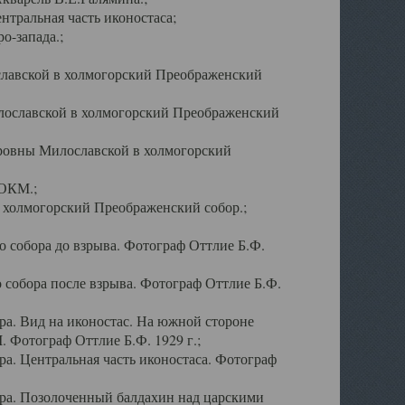
тральная часть иконостаса;
о-запада.;
славской в холмогорский Преображенский
лославской в холмогорский Преображенский
оровны Милославской в холмогорский
АОКМ.;
в холмогорский Преображенский собор.;
 собора до взрыва. Фотограф Оттлие Б.Ф.
 собора после взрыва. Фотограф Оттлие Б.Ф.
а. Вид на иконостас. На южной стороне
. Фотограф Оттлие Б.Ф. 1929 г.;
а. Центральная часть иконостаса. Фотограф
ра. Позолоченный балдахин над царскими