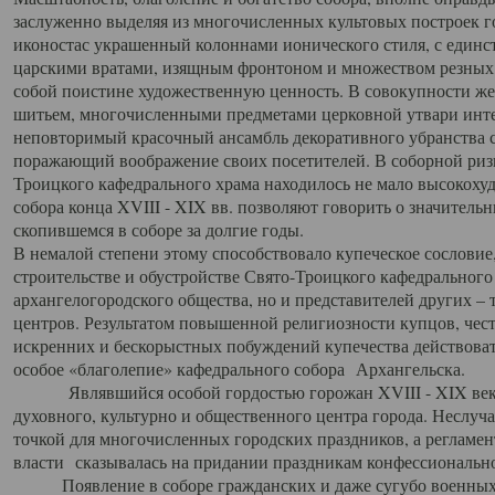
заслуженно выделяя из многочисленных культовых построек 
иконостас украшенный колоннами ионического стиля, с един
царскими вратами, изящным фронтоном и множеством резных,
собой поистине художественную ценность. В совокупности же
шитьем, многочисленными предметами церковной утвари интер
неповторимый красочный ансамбль декоративного убранства с
поражающий воображение своих посетителей. В соборной ризн
Троицкого кафедрального храма находилось не мало высокох
собора конца XVIII - XIX вв. позволяют говорить о значител
скопившемся в соборе за долгие годы.
В немалой степени этому способствовало купеческое сословие
строительстве и обустройстве Свято-Троицкого кафедрального 
архангелогородского общества, но и представителей других –
центров. Результатом повышенной религиозности купцов, чес
искренних и бескорыстных побуждений купечества действовать 
особое «благолепие» кафедрального собора Архангельска.
Являвшийся особой гордостью горожан XVIII - XIX века
духовного, культурно и общественного центра города. Неслуч
точкой для многочисленных городских праздников, а регламен
власти сказывалась на придании праздникам конфессионально
Появление в соборе гражданских и даже сугубо военных 