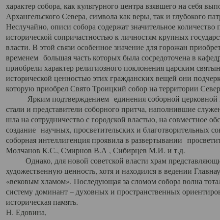
характер собора, как культурного центра взявшего на себя вы
Архангельского Севера, символа как веры, так и глубокого па
Неслучайно, описи собора содержат значительное количество п
исторической сопричастностью к личностям крупных государс
власти. В этой связи особенное значение для горожан приобре
временем большая часть которых была сосредоточена в кафедр
приобрели характер религиозного поклонения царским святыня
исторической ценностью этих гражданских вещей они подчер
которую приобрел Свято Троицкий собор на территории Север
Ярким подтверждением единения соборной церковной ис
стали и представители соборного притча, наполнившие служ
шла на сотрудничество с городской властью, на совместное о
создание научных, просветительских и благотворительных со
соборная интеллигенция проявила в развертывании просветит
Молчанов К.С., Смирнов В.А , Сибирцев М.И. и т.д.
Однако, для новой советской власти храм представляющи
художественную ценность, хотя и находился в ведении Главн
«вековым хламом». Последующая за сломом собора волна тотал
систему доминант – духовных и пространственных ориентиров,
историческая память.
Н. Едовина,