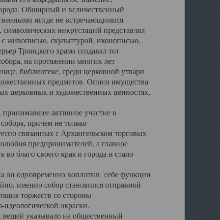
города. Обширный и величественный
ственными нигде не встречающимися
 символических инкрустаций представлял
 с живописью, скульптурой, иконописью,
ьер Троицкого храма создавал тот
обора, на протяжении многих лет
ице, библиотеке, среди церковной утвари
удожественных предметов. Описи имущества
ьных церковных и художественных ценностях,
, принимавшее активное участие в
собора, причем не только
 тесно связанных с Архангельском торговых
толюбия предпринимателей, а главное
во благо своего края и города и стало
 он одновременно воплотил себе функции
айно, именно собор становился отправной
тация торжеств со стороны
-идеологической окраски.
вещей указывало на общественный