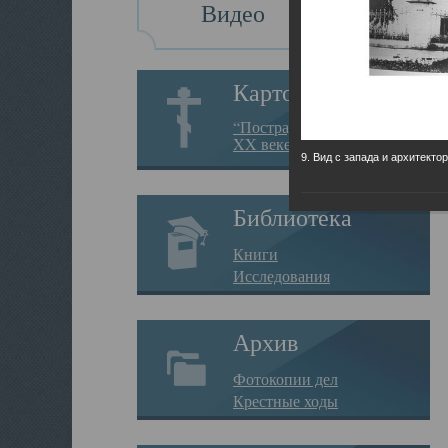
Видео
Картотека
“Пострадавшие за веру в
XX веке на Севере”
9. Вид с запада и архитекто
Библиотека
Книги
Исследования
Архив
Фотокопии дел
Крестные ходы