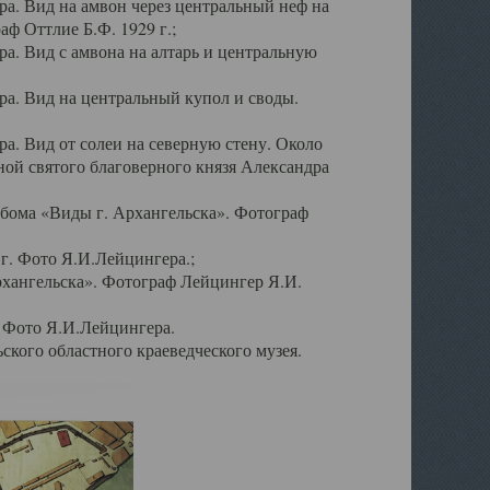
а. Вид на амвон через центральный неф на
аф Оттлие Б.Ф. 1929 г.;
. Вид с амвона на алтарь и центральную
а. Вид на центральный купол и своды.
. Вид от солеи на северную стену. Около
ой святого благоверного князя Александра
бома «Виды г. Архангельска». Фотограф
г. Фото Я.И.Лейцингера.;
рхангельска». Фотограф Лейцингер Я.И.
. Фото Я.И.Лейцингера.
кого областного краеведческого музея.