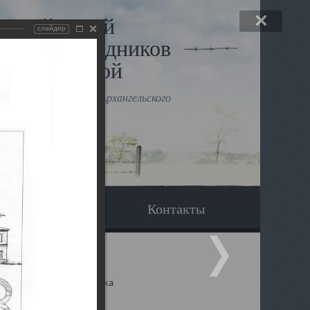
льный музей
слайдер
в и исповедников
рхангельской
влению митрополита Архангельского
горского Даниила
Вопрос-ответ
Контакты
ицкий собор Архангельска