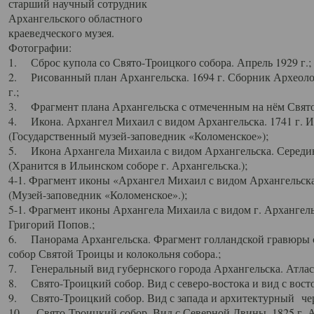
старший научный сотрудник
Архангельского областного
краеведческого музея.
Фотографии:
1. Сброс купола со Свято-Троицкого собора. Апрель 1929 г.;
2. Рисованный план Архангельска. 1694 г. Сборник Археолог
г.;
3. Фрагмент плана Архангельска с отмеченным на нём Свято
4. Икона. Архангел Михаил с видом Архангельска. 1741 г. 
(Государственный музей-заповедник «Коломенское»);
5. Икона Архангела Михаила с видом Архангельска. Середин
(Хранится в Ильинском соборе г. Архангельска.);
4-1. Фрагмент иконы «Архангел Михаил с видом Архангельска
(Музей-заповедник «Коломенское».);
5-1. Фрагмент иконы Архангела Михаила с видом г. Архангель
Григорий Попов.;
6. Панорама Архангельска. Фрагмент голландской гравюры с
собор Святой Троицы и колокольня собора.;
7. Генеральный вид губернского города Архангельска. Атлас 
8. Свято-Троицкий собор. Вид с северо-востока и вид с восто
9. Свято-Троицкий собор. Вид с запада и архитектурный чер
10. Свято-Троицкий собор. Вид с Северной Двины. 1825 г. А