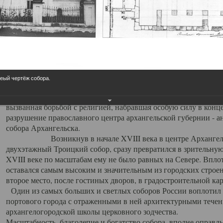
Свято-Троицкий собор
Свято-Троицкий собор Архангельска
23.12.2015
Сегодня мы можем говорить, что Архангельск в большей мере,
реый чертёж собора.
пострадал от целенаправленных систематических разрушений,
выдающихся памятников архитектуры. Больше всего по старом
вызванная борьбой с религией, набравшая особую силу в конце
разрушение православного центра архангельской губернии - а
собора Архангельска.
Возникнув в начале XVIII века в центре Архангельск
двухэтажный Троицкий собор, сразу превратился в зрительну
XVIII веке по масштабам ему не было равных на Севере. Впл
оставался самым высоким и значительным из городских строе
второе место, после гостиных дворов, в градостроительной ка
Один из самых больших и светлых соборов России воплотил в
портового города с отраженными в ней архитектурными тече
архангелогородской школы церковного зодчества.
Масштабность, благолепие и богатство собора, вполне оправды