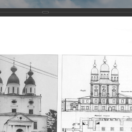
Виртуа
Новомученико
Земли А
Сайт создан по благосло
и Холмо
Наследники
Галерея
Главная
Галерея
Храмы-мученики Архангельска
Свято-Тро