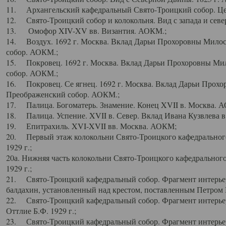
11. Архангельский кафедральный Свято-Троицкий собор. Цен
12. Свято-Троицкий собор и колокольня. Вид с запада и север
13. Омофор XIV-XV вв. Византия. АОКМ.;
14. Воздух. 1692 г. Москва. Вклад Дарьи Прохоровны Мило
собор. АОКМ.;
15. Покровец. 1692 г. Москва. Вклад Дарьи Прохоровны Ми
собор. АОКМ.;
16. Покровец. Се ягнец. 1692 г. Москва. Вклад Дарьи Прох
Преображенский собор. АОКМ.;
17. Палица. Богоматерь. Знамение. Конец XVII в. Москва. 
18. Палица. Успение. XVII в. Север. Вклад Ивана Кузвлева 
19. Епитрахиль. XVI-XVII вв. Москва. АОКМ;
20. Первый этаж колокольни Свято-Троицкого кафедрального
1929 г.;
20а. Нижняя часть колокольни Свято-Троицкого кафедрального
1929 г.;
21. Свято-Троицкий кафедральный собор. Фрагмент интерьер
балдахин, установленный над крестом, поставленным Петром I
22. Свято-Троицкий кафедральный собор. Фрагмент интерьер
Оттлие Б.Ф. 1929 г.;
23. Свято-Троицкий кафедральный собор. Фрагмент интерье