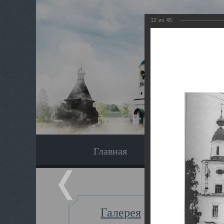
12
из
45
Главная
Экскурсия
Галерея