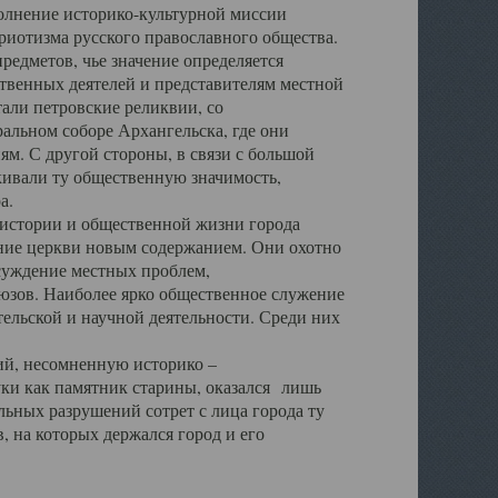
полнение историко-культурной миссии
триотизма русского православного общества.
редметов, чье значение определяется
твенных деятелей и представителям местной
тали петровские реликвии, со
альном соборе Архангельска, где они
м. С другой стороны, в связи с большой
кивали ту общественную значимость,
а.
тории и общественной жизни города
ение церкви новым содержанием. Они охотно
бсуждение местных проблем,
юзов. Наиболее ярко общественное служение
ельской и научной деятельности. Среди них
й, несомненную историко –
ауки как памятник старины, оказался лишь
ьных разрушений сотрет с лица города ту
 на которых держался город и его