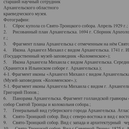
старший научный сотрудник
Архангельского областного
краеведческого музея.
Фотографии:
1. Сброс купола со Свято-Троицкого собора. Апрель 1929 г.;
2. Рисованный план Архангельска. 1694 г. Сборник Археолог
г.;
3. Фрагмент плана Архангельска с отмеченным на нём Свято
4. Икона. Архангел Михаил с видом Архангельска. 1741 г. 
(Государственный музей-заповедник «Коломенское»);
5. Икона Архангела Михаила с видом Архангельска. Середин
(Хранится в Ильинском соборе г. Архангельска.);
4-1. Фрагмент иконы «Архангел Михаил с видом Архангельска
(Музей-заповедник «Коломенское».);
5-1. Фрагмент иконы Архангела Михаила с видом г. Архангель
Григорий Попов.;
6. Панорама Архангельска. Фрагмент голландской гравюры с
собор Святой Троицы и колокольня собора.;
7. Генеральный вид губернского города Архангельска. Атлас 
8. Свято-Троицкий собор. Вид с северо-востока и вид с восто
9. Свято-Троицкий собор. Вид с запада и архитектурный чер
10. Свято-Троицкий собор. Вид с Северной Двины. 1825 г. А