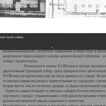
Свято-Троицкий собор
Свято-Троицкий собор Архангельска
23.12.2015
Сегодня мы можем говорить, что Архангельск в большей мере,
реый чертёж собора.
пострадал от целенаправленных систематических разрушений,
выдающихся памятников архитектуры. Больше всего по старом
вызванная борьбой с религией, набравшая особую силу в конце
разрушение православного центра архангельской губернии - а
собора Архангельска.
Возникнув в начале XVIII века в центре Архангельск
двухэтажный Троицкий собор, сразу превратился в зрительну
XVIII веке по масштабам ему не было равных на Севере. Впл
оставался самым высоким и значительным из городских строе
второе место, после гостиных дворов, в градостроительной ка
Один из самых больших и светлых соборов России воплотил в
портового города с отраженными в ней архитектурными тече
архангелогородской школы церковного зодчества.
Масштабность, благолепие и богатство собора, вполне оправды