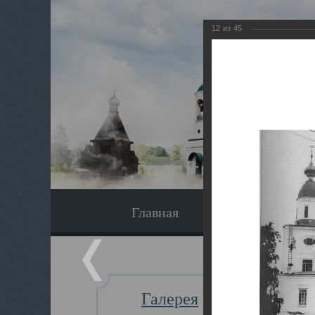
12
из
45
Главная
Экскурсия
Галерея