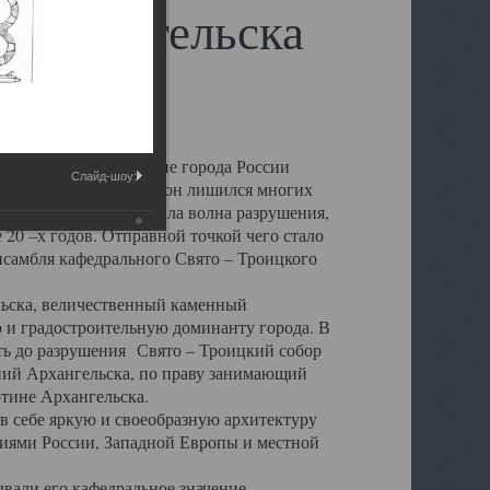
 Архангельска
 чем другие губернские города России
Слайд-шоу:
 в результате которых он лишился многих
у Архангельску ударила волна разрушения,
 20 –х годов. Отправной точкой чего стало
нсамбля кафедрального Свято – Троицкого
а, величественный каменный
ю и градостроительную доминанту города. В
оть до разрушения Свято – Троицкий собор
ний Архангельска, по праву занимающий
ртине Архангельска.
 себе яркую и своеобразную архитектуру
ниями России, Западной Европы и местной
вали его кафедральное значение,