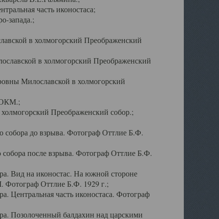
тральная часть иконостаса;
о-запада.;
славской в холмогорский Преображенский
лославской в холмогорский Преображенский
оровны Милославской в холмогорский
АОКМ.;
в холмогорский Преображенский собор.;
 собора до взрыва. Фотограф Оттлие Б.Ф.
 собора после взрыва. Фотограф Оттлие Б.Ф.
а. Вид на иконостас. На южной стороне
. Фотограф Оттлие Б.Ф. 1929 г.;
а. Центральная часть иконостаса. Фотограф
ра. Позолоченный балдахин над царскими