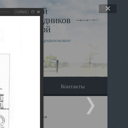
льный музей
слайдер
в и исповедников
рхангельской
влению митрополита Архангельского
горского Даниила
Вопрос-ответ
Контакты
ицкий собор Архангельска