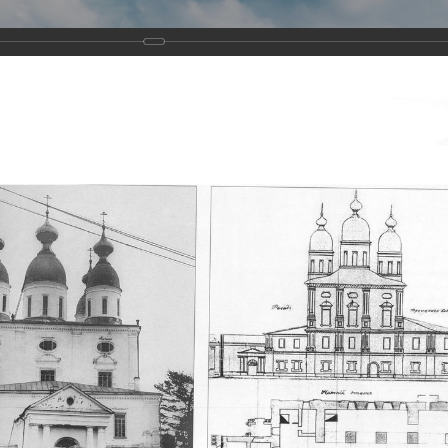
Виртуа
Новомученико
Земли А
Сайт создан по благосло
и Холмо
Наследники
Галерея
Главная
Галерея
Храмы-мученики Архангельска
Свято-Тро