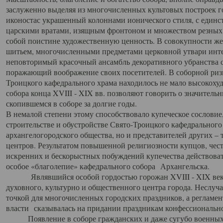
заслуженно выделяя из многочисленных культовых построек 
иконостас украшенный колоннами ионического стиля, с един
царскими вратами, изящным фронтоном и множеством резных,
собой поистине художественную ценность. В совокупности же
шитьем, многочисленными предметами церковной утвари интер
неповторимый красочный ансамбль декоративного убранства с
поражающий воображение своих посетителей. В соборной ризн
Троицкого кафедрального храма находилось не мало высокох
собора конца XVIII - XIX вв. позволяют говорить о значител
скопившемся в соборе за долгие годы.
В немалой степени этому способствовало купеческое сословие
строительстве и обустройстве Свято-Троицкого кафедрального 
архангелогородского общества, но и представителей других –
центров. Результатом повышенной религиозности купцов, чес
искренних и бескорыстных побуждений купечества действовать 
особое «благолепие» кафедрального собора Архангельска.
Являвшийся особой гордостью горожан XVIII - XIX века
духовного, культурно и общественного центра города. Неслуч
точкой для многочисленных городских праздников, а регламен
власти сказывалась на придании праздникам конфессионально
Появление в соборе гражданских и даже сугубо военных 