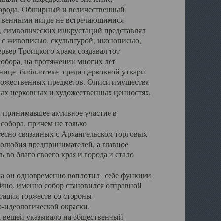
города. Обширный и величественный
ственными нигде не встречающимися
 символических инкрустаций представлял
 с живописью, скульптурой, иконописью,
ьер Троицкого храма создавал тот
обора, на протяжении многих лет
ице, библиотеке, среди церковной утвари
удожественных предметов. Описи имущества
ьных церковных и художественных ценностях,
, принимавшее активное участие в
собора, причем не только
 тесно связанных с Архангельском торговых
толюбия предпринимателей, а главное
во благо своего края и города и стало
 он одновременно воплотил себе функции
айно, именно собор становился отправной
тация торжеств со стороны
-идеологической окраски.
вещей указывало на общественный