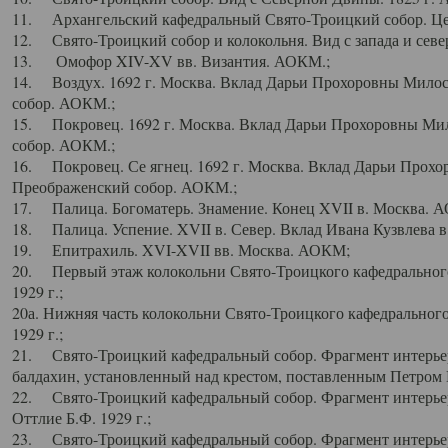
11. Архангельский кафедральный Свято-Троицкий собор. Цен
12. Свято-Троицкий собор и колокольня. Вид с запада и север
13. Омофор XIV-XV вв. Византия. АОКМ.;
14. Воздух. 1692 г. Москва. Вклад Дарьи Прохоровны Мило
собор. АОКМ.;
15. Покровец. 1692 г. Москва. Вклад Дарьи Прохоровны Ми
собор. АОКМ.;
16. Покровец. Се ягнец. 1692 г. Москва. Вклад Дарьи Прох
Преображенский собор. АОКМ.;
17. Палица. Богоматерь. Знамение. Конец XVII в. Москва. 
18. Палица. Успение. XVII в. Север. Вклад Ивана Кузвлева 
19. Епитрахиль. XVI-XVII вв. Москва. АОКМ;
20. Первый этаж колокольни Свято-Троицкого кафедрального
1929 г.;
20а. Нижняя часть колокольни Свято-Троицкого кафедрального
1929 г.;
21. Свято-Троицкий кафедральный собор. Фрагмент интерьер
балдахин, установленный над крестом, поставленным Петром I
22. Свято-Троицкий кафедральный собор. Фрагмент интерьер
Оттлие Б.Ф. 1929 г.;
23. Свято-Троицкий кафедральный собор. Фрагмент интерье