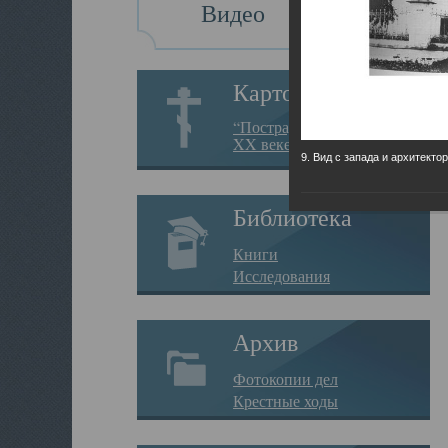
Видео
Картотека
“Пострадавшие за веру в
XX веке на Севере”
9. Вид с запада и архитекто
Библиотека
Книги
Исследования
Архив
Фотокопии дел
Крестные ходы