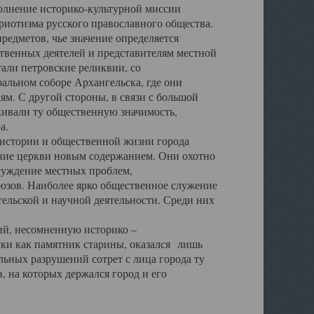
полнение историко-культурной миссии
триотизма русского православного общества.
редметов, чье значение определяется
твенных деятелей и представителям местной
тали петровские реликвии, со
альном соборе Архангельска, где они
м. С другой стороны, в связи с большой
кивали ту общественную значимость,
а.
тории и общественной жизни города
ение церкви новым содержанием. Они охотно
бсуждение местных проблем,
юзов. Наиболее ярко общественное служение
ельской и научной деятельности. Среди них
й, несомненную историко –
ауки как памятник старины, оказался лишь
ьных разрушений сотрет с лица города ту
 на которых держался город и его