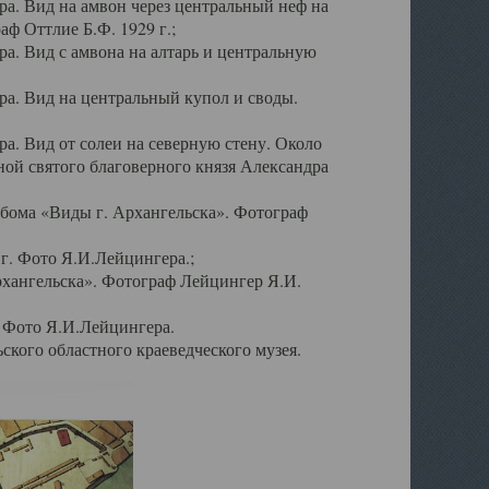
а. Вид на амвон через центральный неф на
аф Оттлие Б.Ф. 1929 г.;
. Вид с амвона на алтарь и центральную
а. Вид на центральный купол и своды.
. Вид от солеи на северную стену. Около
ой святого благоверного князя Александра
бома «Виды г. Архангельска». Фотограф
г. Фото Я.И.Лейцингера.;
рхангельска». Фотограф Лейцингер Я.И.
. Фото Я.И.Лейцингера.
кого областного краеведческого музея.