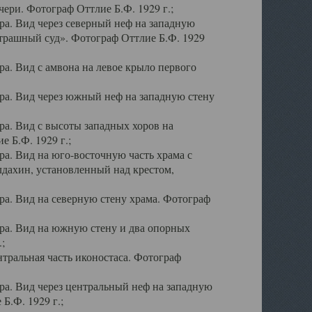
ери. Фотограф Оттлие Б.Ф. 1929 г.;
а. Вид через северный неф на западную
трашный суд». Фотограф Оттлие Б.Ф. 1929
. Вид с амвона на левое крыло первого
а. Вид через южный неф на западную стену
а. Вид с высоты западных хоров на
 Б.Ф. 1929 г.;
а. Вид на юго-восточную часть храма с
дахин, установленный над крестом,
а. Вид на северную стену храма. Фотограф
ра. Вид на южную стену и два опорных
;
тральная часть иконостаса. Фотограф
а. Вид через центральный неф на западную
Б.Ф. 1929 г.;