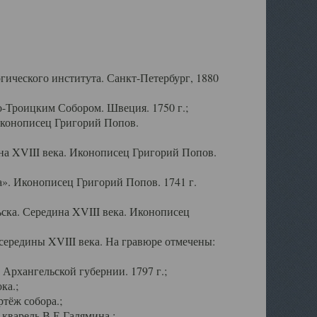
ического института. Санкт-Петербург, 1880
-Троицким Собором. Швеция. 1750 г.;
Иконописец Григорий Попов.
а XVIII века. Иконописец Григорий Попов.
». Иконописец Григорий Попов. 1741 г.
ска. Середина XVIII века. Иконописец
ередины XVIII века. На гравюре отмечены:
Архангельской губернии. 1797 г.;
ка.;
тёж собора.;
кварель В.Е.Галямина.;