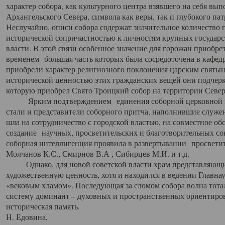
характер собора, как культурного центра взявшего на себя вы
Архангельского Севера, символа как веры, так и глубокого па
Неслучайно, описи собора содержат значительное количество п
исторической сопричастностью к личностям крупных государс
власти. В этой связи особенное значение для горожан приобре
временем большая часть которых была сосредоточена в кафедр
приобрели характер религиозного поклонения царским святыня
исторической ценностью этих гражданских вещей они подчер
которую приобрел Свято Троицкий собор на территории Север
Ярким подтверждением единения соборной церковной ис
стали и представители соборного притча, наполнившие служ
шла на сотрудничество с городской властью, на совместное о
создание научных, просветительских и благотворительных со
соборная интеллигенция проявила в развертывании просветит
Молчанов К.С., Смирнов В.А , Сибирцев М.И. и т.д.
Однако, для новой советской власти храм представляющи
художественную ценность, хотя и находился в ведении Главн
«вековым хламом». Последующая за сломом собора волна тотал
систему доминант – духовных и пространственных ориентиров,
историческая память.
Н. Едовина,