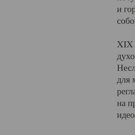
и го
собо
Явл
XIX 
духо
Несл
для 
регл
на п
идео
Поя