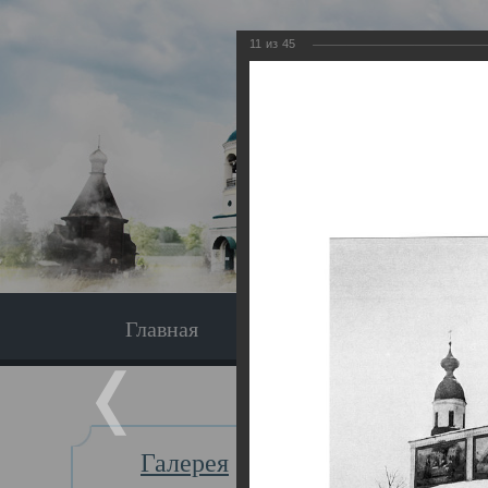
11
из
45
Главная
Экскурсия
Главная
Галерея