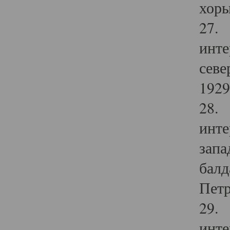
хоры
27. 
инте
севе
1929 
28. 
инте
запа
балд
Петр
29. 
инте