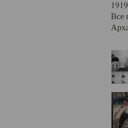
1919
Все 
Арха