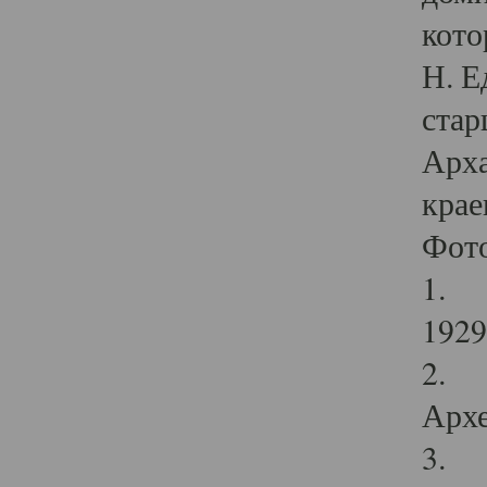
кото
Н. Е
стар
Арха
крае
Фот
1. С
1929 
2. Р
Архе
3. Ф