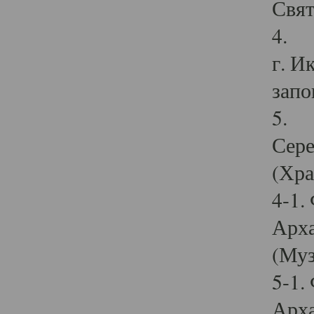
Свят
4. И
г. И
запо
5. И
Сере
(Хра
4-1.
Арха
(Муз
5-1.
Арха