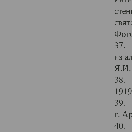
стен
свят
Фото
37. 
из а
Я.И. 
38. 
1919
39. 
г. А
40. 