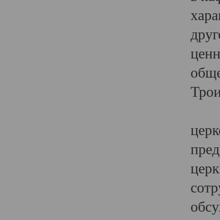
хара
друг
ценн
обще
Трои
Ярк
церк
пред
церк
сотр
обсу