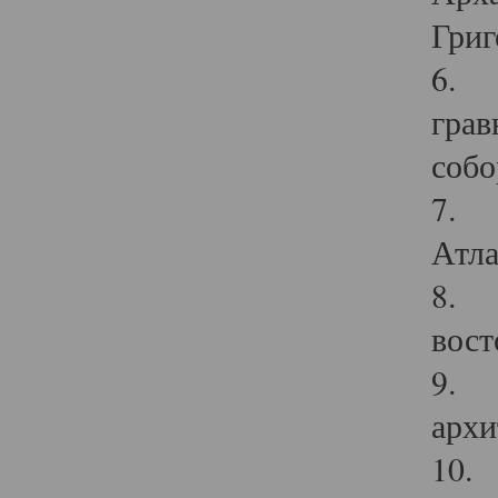
Григ
6. П
грав
собо
7. Г
Атла
8. С
вост
9. С
архи
10. 