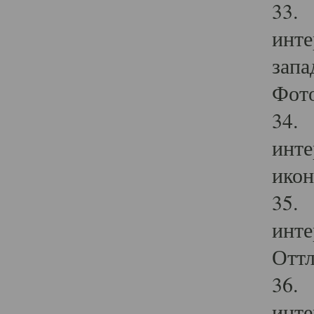
33. 
инте
запа
Фото
34. 
инте
икон
35. 
инте
Оттл
36. 
инте