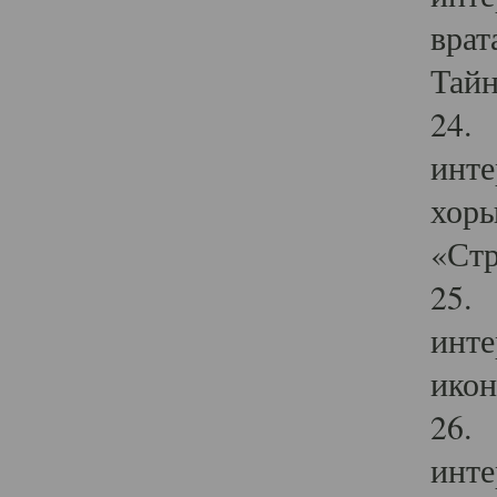
врат
Тайн
24. 
инте
хоры
«Стр
25. 
инте
икон
26. 
инте