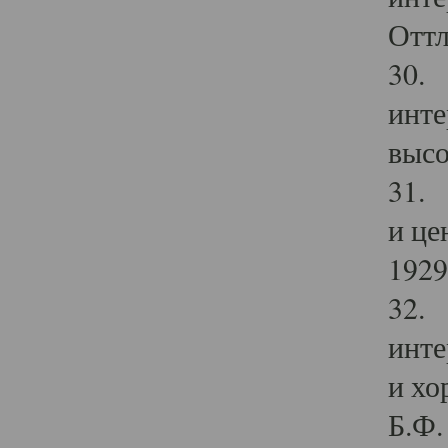
Оттл
30. 
инте
высо
31. 
и це
1929 
32. 
инте
и хо
Б.Ф. 