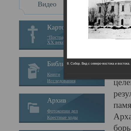
Видео
Св
Картотека
Свя
“Пострадавшие за веру в
XX веке на Севере”
23.12.
Сего
Библиотека
8. Собор. Вид с северо-востока и востока.
мере
Книги
целе
Исследования
резу
Архив
памя
Фотокопии дел
Арха
Крестные ходы
борь