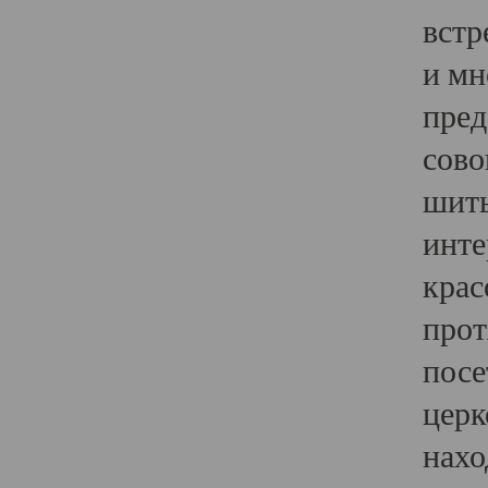
встр
и мн
пред
сово
шить
инте
крас
прот
посе
церк
нахо