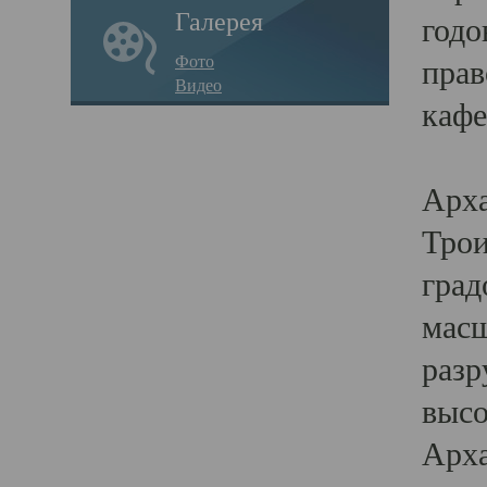
Галерея
годо
Фото
прав
Видео
кафе
Воз
Арха
Трои
град
масш
разр
высо
Арха