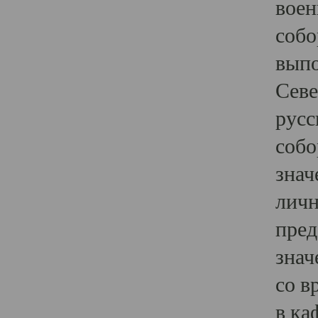
воен
собо
выпо
Севе
русс
собо
знач
личн
пред
знач
со в
в ка