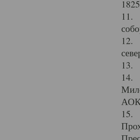
1825
11.
собо
12. 
севе
13.
14. 
Мило
АОК
15. 
Прох
Прео