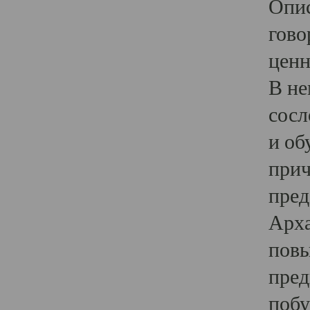
Опис
гово
ценн
В не
сосл
и об
прич
пред
Арха
повы
пред
побу