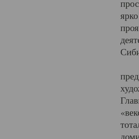
прос
ярко
проя
деят
Сиби
Одн
пред
худо
Глав
«век
тота
доми