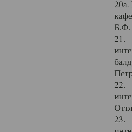
20а.
кафе
Б.Ф. 
21. 
инте
балд
Петр
22. 
инте
Оттл
23. 
инте