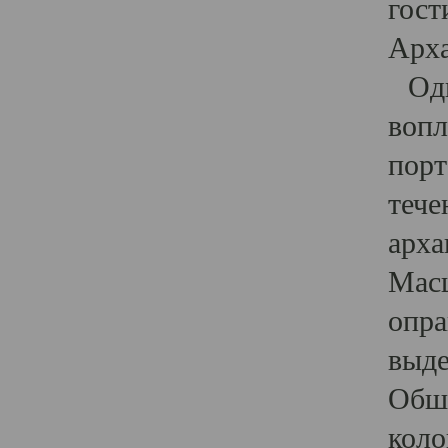
гост
Арха
Один
вопл
порт
тече
арха
Масш
опра
выде
Обши
коло