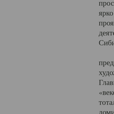
прос
ярко
проя
деят
Сиби
Одн
пред
худо
Глав
«век
тота
доми