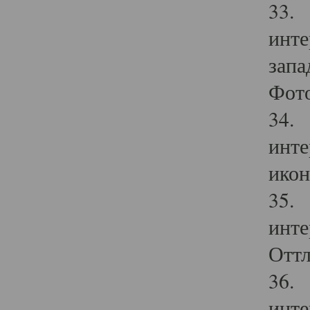
33. 
инте
запа
Фото
34. 
инте
икон
35. 
инте
Оттл
36. 
инте