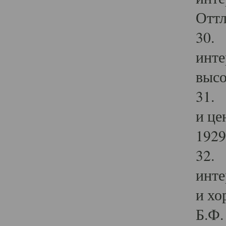
Оттл
30. 
инте
высо
31. 
и це
1929 
32. 
инте
и хо
Б.Ф. 