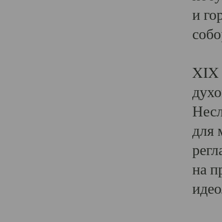
и го
собо
Явл
XIX 
духо
Несл
для 
регл
на п
идео
Поя