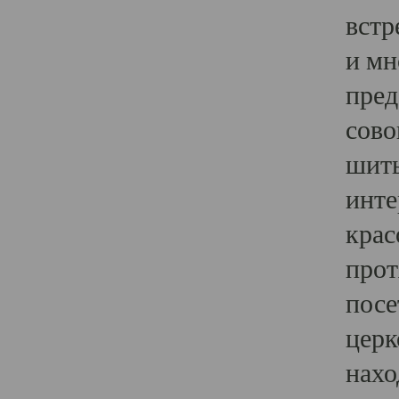
встр
и мн
пред
сово
шить
инте
крас
прот
посе
церк
нахо