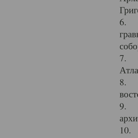
Григ
6. П
грав
собо
7. Г
Атла
8. С
вост
9. С
архи
10. 