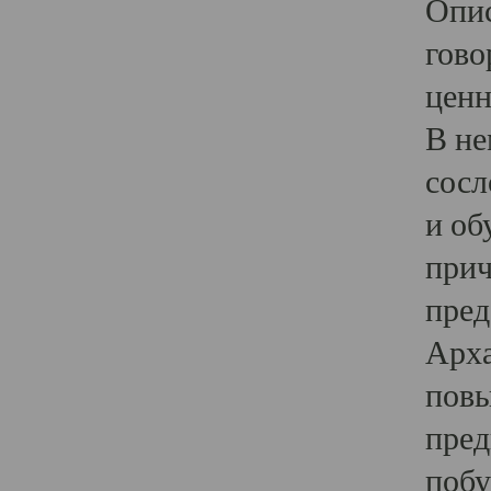
Опис
гово
ценн
В не
сосл
и об
прич
пред
Арха
повы
пред
побу