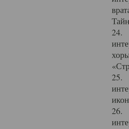
врат
Тайн
24. 
инте
хоры
«Стр
25. 
инте
икон
26. 
инте