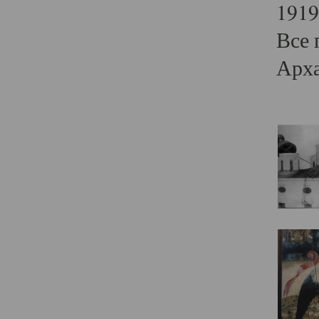
1919
Все 
Арха