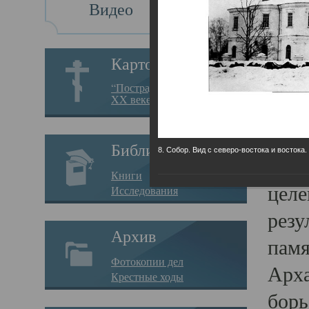
Видео
Св
Картотека
Свя
“Пострадавшие за веру в
XX веке на Севере”
23.12.
Сего
Библиотека
8. Собор. Вид с северо-востока и востока.
мере
Книги
целе
Исследования
резу
Архив
памя
Фотокопии дел
Арха
Крестные ходы
борь