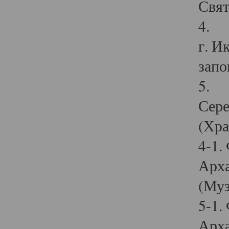
Свят
4. И
г. И
запо
5. И
Сере
(Хра
4-1.
Арха
(Муз
5-1.
Арха