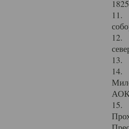
1825
11.
собо
12. 
севе
13.
14. 
Мило
АОК
15. 
Прох
Прео