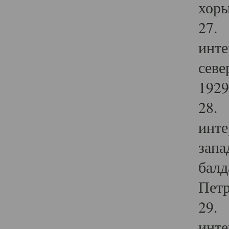
хоры
27. 
инте
севе
1929 
28. 
инте
запа
балд
Петр
29. 
инте