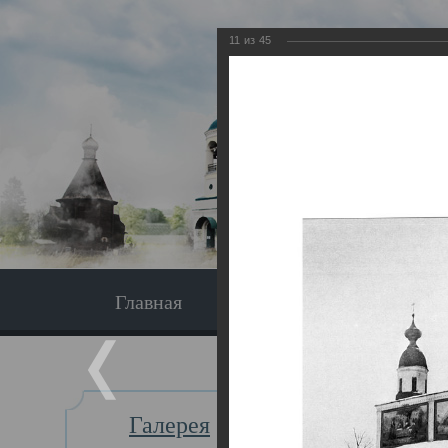
11
из
45
Главная
Экскурсия
Главная
Галерея