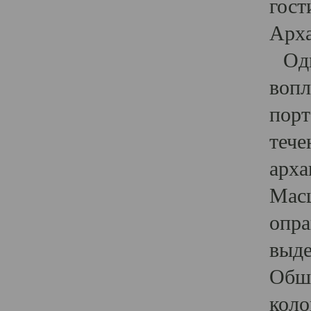
гост
Арха
Один
вопл
порт
тече
арха
Масш
опра
выде
Обши
коло