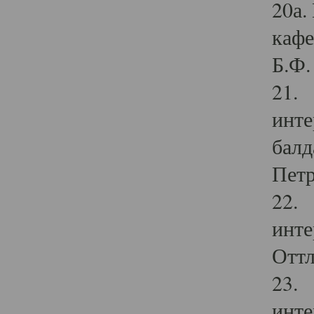
20а.
кафе
Б.Ф. 
21. 
инте
балд
Петр
22. 
инте
Оттл
23. 
инте