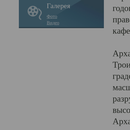
Галерея
годо
Фото
прав
Видео
кафе
Воз
Арха
Трои
град
масш
разр
высо
Арха