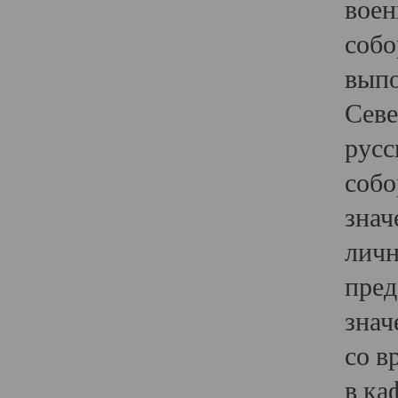
воен
собо
выпо
Севе
русс
собо
знач
личн
пред
знач
со в
в ка