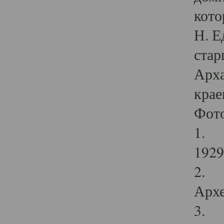
кото
Н. Е
стар
Арха
крае
Фот
1. С
1929 
2. Р
Архе
3. Ф