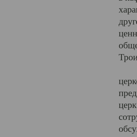
хара
друг
ценн
обще
Трои
Ярк
церк
пред
церк
сотр
обсу