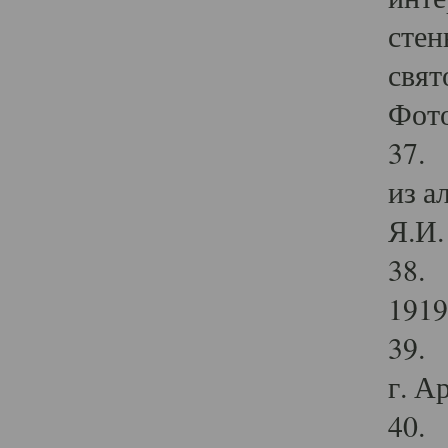
стен
свят
Фото
37. 
из а
Я.И. 
38. 
1919
39. 
г. А
40. 