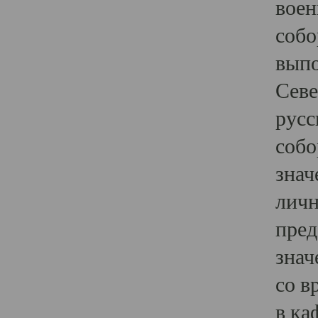
воен
собо
выпо
Севе
русс
собо
знач
личн
пред
знач
со в
в ка