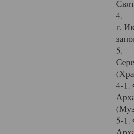
Свят
4. И
г. И
запо
5. И
Сере
(Хра
4-1.
Арха
(Муз
5-1.
Арха