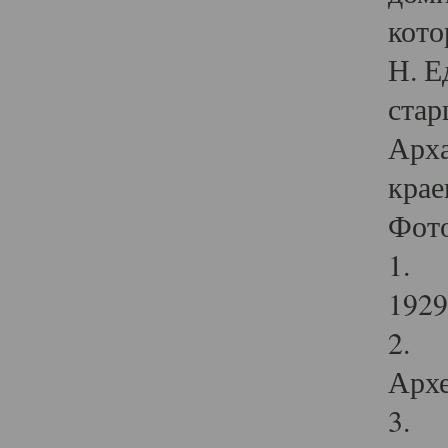
кото
Н. Е
стар
Арха
крае
Фот
1. С
1929 
2. Р
Архе
3. Ф