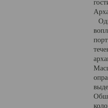
гост
Арха
Один
вопл
порт
тече
арха
Масш
опра
выде
Обши
коло