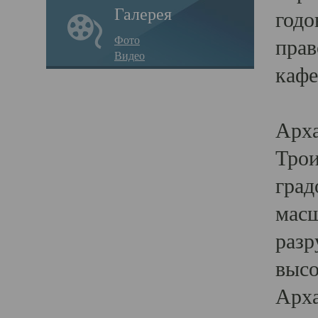
Галерея
годо
Фото
прав
Видео
кафе
Воз
Арха
Трои
град
масш
разр
высо
Арха