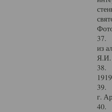
стен
свят
Фото
37. 
из а
Я.И. 
38. 
1919
39. 
г. А
40. 