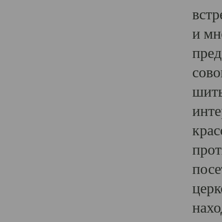
встр
и мн
пред
сово
шить
инте
крас
прот
посе
церк
нахо