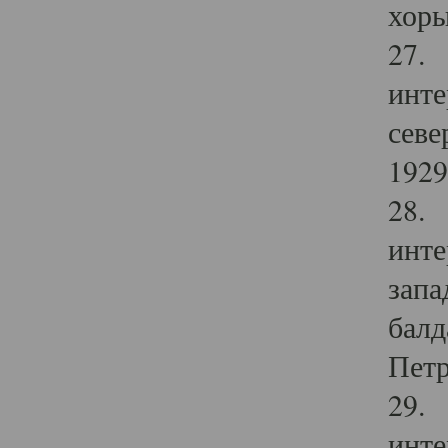
хоры
27. 
инте
севе
1929 
28. 
инте
запа
балд
Петр
29. 
инте