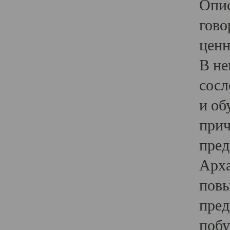
Опис
гово
ценн
В не
сосл
и об
прич
пред
Арха
повы
пред
побу