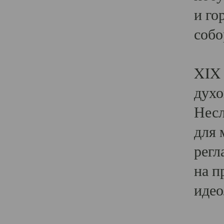
и го
собо
Явл
XIX 
духо
Несл
для 
регл
на п
идео
Поя