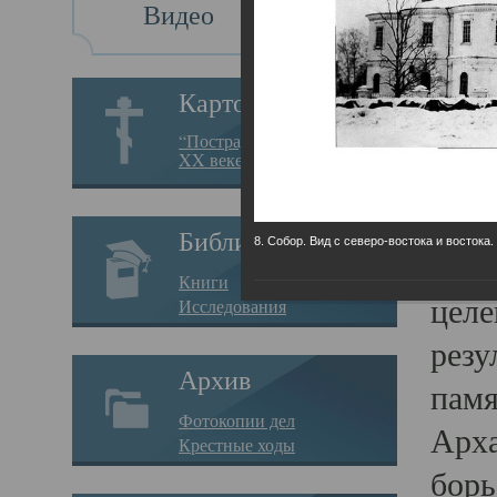
Видео
Св
Картотека
Свя
“Пострадавшие за веру в
XX веке на Севере”
23.12.
Сего
Библиотека
8. Собор. Вид с северо-востока и востока.
мере
Книги
целе
Исследования
резу
Архив
памя
Фотокопии дел
Арха
Крестные ходы
борь