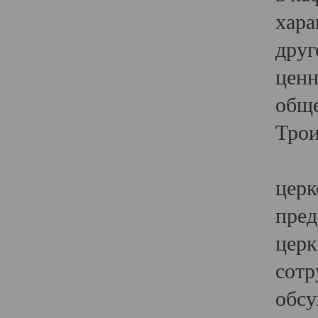
хара
друг
ценн
обще
Трои
Ярк
церк
пред
церк
сотр
обсу