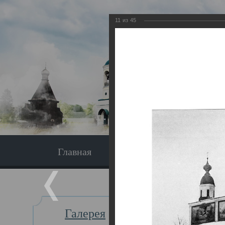
11
из
45
Главная
Экскурсия
Главная
Галерея