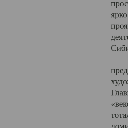
прос
ярко
проя
деят
Сиби
Одн
пред
худо
Глав
«век
тота
доми