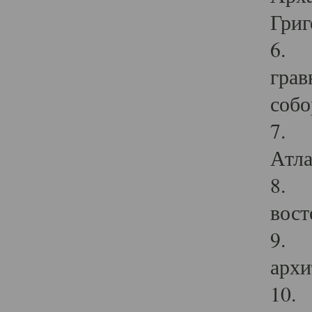
Григ
6. П
грав
собо
7. Г
Атла
8. С
вост
9. С
архи
10. 