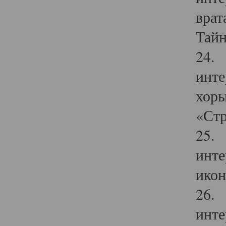
врат
Тайн
24. 
инте
хоры
«Стр
25. 
инте
икон
26. 
инте