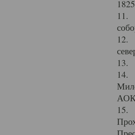
1825
11.
собо
12. 
севе
13.
14. 
Мило
АОК
15. 
Прох
Прео