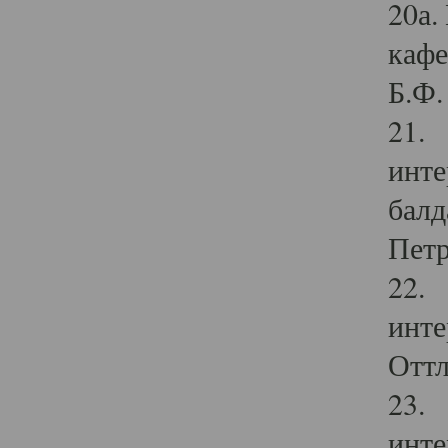
20а.
кафе
Б.Ф. 
21. 
инте
балд
Петр
22. 
инте
Оттл
23. 
инте