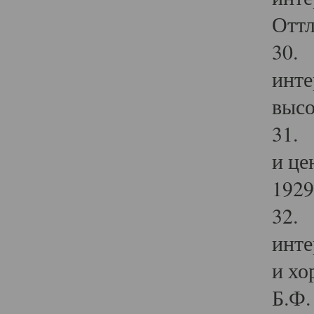
Оттл
30. 
инте
высо
31. 
и це
1929 
32. 
инте
и хо
Б.Ф. 