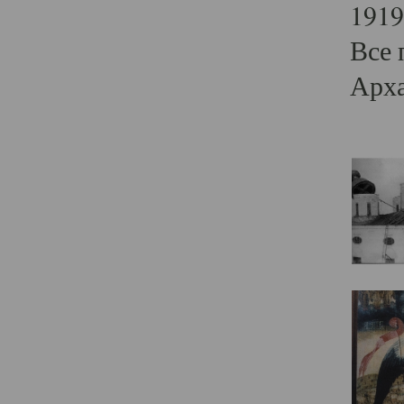
1919
Все 
Арха