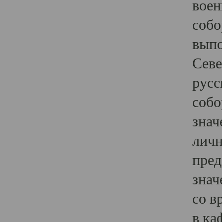
воен
собо
выпо
Севе
русс
собо
знач
личн
пред
знач
со в
в ка