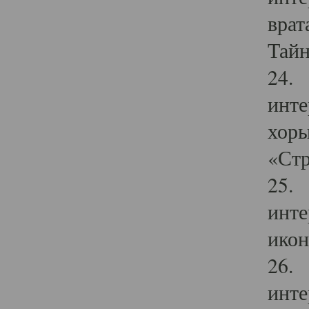
врат
Тайн
24. 
инте
хоры
«Стр
25. 
инте
икон
26. 
инте