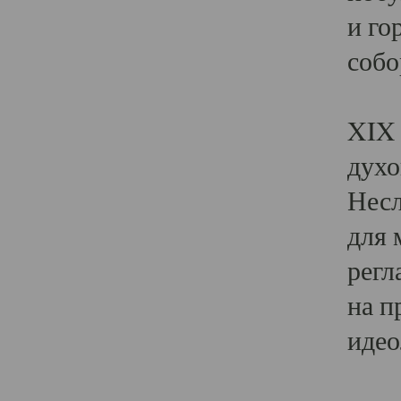
и го
собо
Явл
XIX 
духо
Несл
для 
регл
на п
идео
Поя