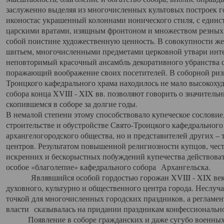
заслуженно выделяя из многочисленных культовых построек 
иконостас украшенный колоннами ионического стиля, с един
царскими вратами, изящным фронтоном и множеством резных,
собой поистине художественную ценность. В совокупности же
шитьем, многочисленными предметами церковной утвари интер
неповторимый красочный ансамбль декоративного убранства с
поражающий воображение своих посетителей. В соборной ризн
Троицкого кафедрального храма находилось не мало высокох
собора конца XVIII - XIX вв. позволяют говорить о значител
скопившемся в соборе за долгие годы.
В немалой степени этому способствовало купеческое сословие
строительстве и обустройстве Свято-Троицкого кафедрального 
архангелогородского общества, но и представителей других –
центров. Результатом повышенной религиозности купцов, чес
искренних и бескорыстных побуждений купечества действовать 
особое «благолепие» кафедрального собора Архангельска.
Являвшийся особой гордостью горожан XVIII - XIX века
духовного, культурно и общественного центра города. Неслуч
точкой для многочисленных городских праздников, а регламен
власти сказывалась на придании праздникам конфессионально
Появление в соборе гражданских и даже сугубо военных 