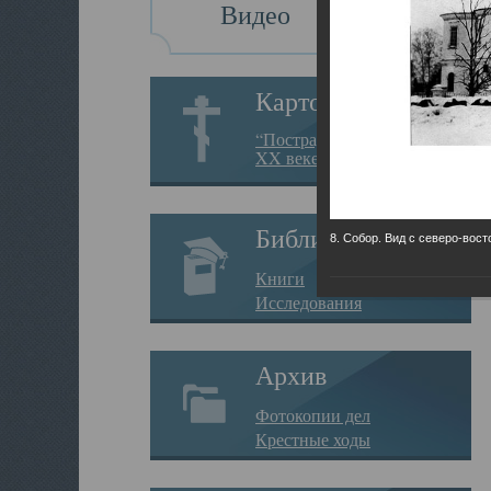
Видео
Картотека
“Пострадавшие за веру в
XX веке на Севере”
Библиотека
8. Собор. Вид с северо-вост
Книги
Исследования
Архив
Фотокопии дел
Крестные ходы