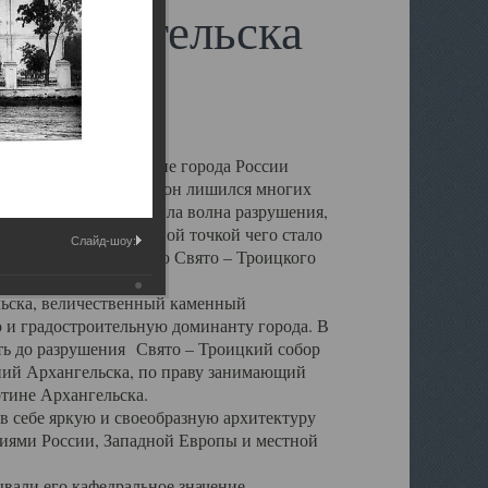
 Архангельска
 чем другие губернские города России
 в результате которых он лишился многих
у Архангельску ударила волна разрушения,
 20 –х годов. Отправной точкой чего стало
Слайд-шоу:
нсамбля кафедрального Свято – Троицкого
а, величественный каменный
ю и градостроительную доминанту города. В
оть до разрушения Свято – Троицкий собор
ний Архангельска, по праву занимающий
ртине Архангельска.
 себе яркую и своеобразную архитектуру
ниями России, Западной Европы и местной
вали его кафедральное значение,