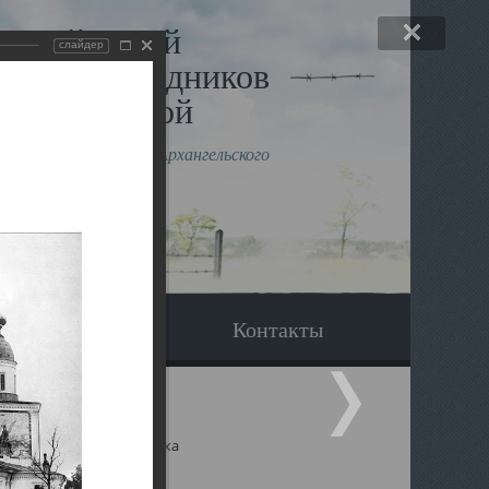
льный музей
слайдер
в и исповедников
рхангельской
влению митрополита Архангельского
горского Даниила
Вопрос-ответ
Контакты
ицкий собор Архангельска