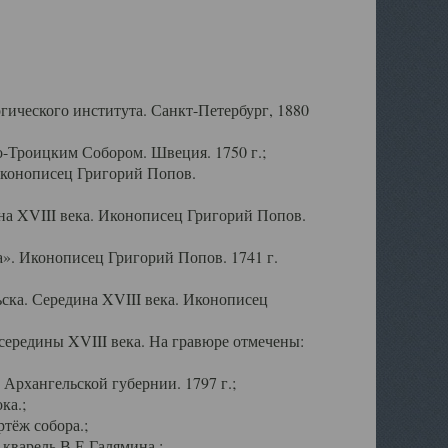
ического института. Санкт-Петербург, 1880
-Троицким Собором. Швеция. 1750 г.;
Иконописец Григорий Попов.
а XVIII века. Иконописец Григорий Попов.
». Иконописец Григорий Попов. 1741 г.
ска. Середина XVIII века. Иконописец
ередины XVIII века. На гравюре отмечены:
Архангельской губернии. 1797 г.;
ка.;
тёж собора.;
кварель В.Е.Галямина.;