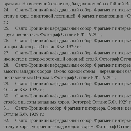
вратами. На восточной стене под балдахином образ Тайной Веч
24. Свято-Троицкий кафедральный собор. Фрагмент интерьер
стену и хоры с винтовой лестницей. Фрагмент композиции «С
г.;
25. Свято-Троицкий кафедральный собор. Фрагмент интерьера
яруса иконостаса. Фотограф Оттлие Б.Ф. 1929 г.;
26. Свято-Троицкий кафедральный собор. Фрагмент интерьер
и хоры. Фотограф Оттлие Б.Ф. 1929 г.;
27. Свято-Троицкий кафедральный собор. Фрагмент интерьер
иконостас и северо-восточный опорный столб. Фотограф Оттлие
28. Свято-Троицкий кафедральный собор. Фрагмент интерьер
высоты западных хоров. Около южной стены – деревянный бал
поставленным Петром I. Фотограф Оттлие Б.Ф. 1929 г.;
29. Свято-Троицкий кафедральный собор. Фрагмент интерьер
Оттлие Б.Ф. 1929 г.;
30. Свято-Троицкий кафедральный собор. Фрагмент интерье
столба с высоты западных хоров. Фотограф Оттлие Б.Ф. 1929 г.
31. Свято-Троицкий собор. Фрагмент интерьера. Солия и цен
Оттлие Б.Ф. 1929 г.;
32. Свято-Троицкий кафедральный собор. Фрагмент интерьер
стену и хоры, устроенные над входом в храм. Фотограф Оттлие 