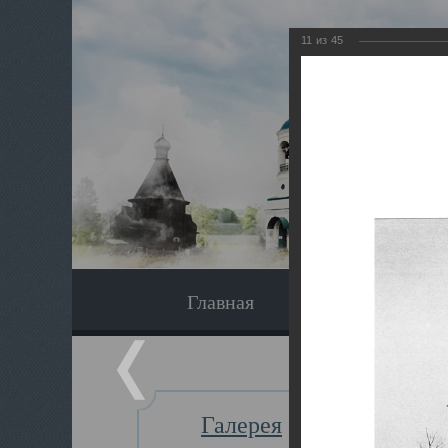
11
из
45
Главная
Экскурсия
Галерея