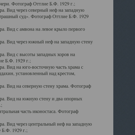
ери. Фотограф Оттлие Б.Ф. 1929 г.;
а. Вид через северный неф на западную
трашный суд». Фотограф Оттлие Б.Ф. 1929
. Вид с амвона на левое крыло первого
а. Вид через южный неф на западную стену
а. Вид с высоты западных хоров на
 Б.Ф. 1929 г.;
а. Вид на юго-восточную часть храма с
дахин, установленный над крестом,
а. Вид на северную стену храма. Фотограф
ра. Вид на южную стену и два опорных
;
тральная часть иконостаса. Фотограф
а. Вид через центральный неф на западную
Б.Ф. 1929 г.;