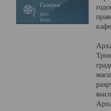
Галерея
годо
Фото
прав
Видео
кафе
Воз
Арха
Трои
град
масш
разр
высо
Арха