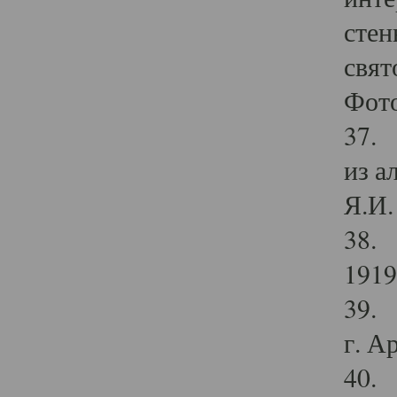
стен
свят
Фото
37. 
из а
Я.И. 
38. 
1919
39. 
г. А
40. 