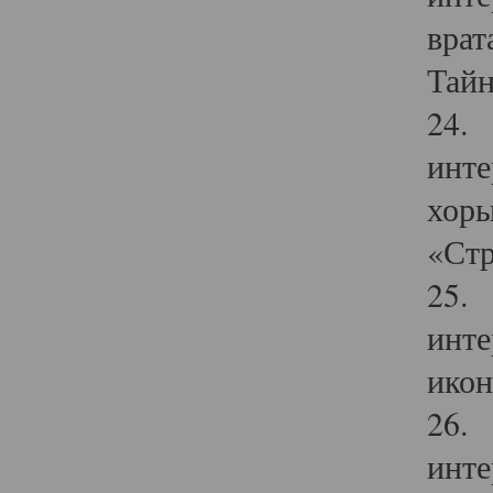
врат
Тайн
24. 
инте
хоры
«Стр
25. 
инте
икон
26. 
инте