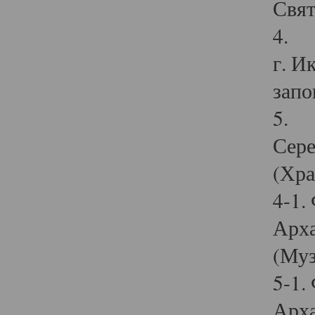
Свят
4. И
г. И
запо
5. И
Сере
(Хра
4-1.
Арха
(Муз
5-1.
Арха