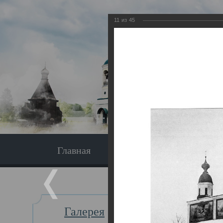
11
из
45
Главная
Экскурсия
Главная
Галерея