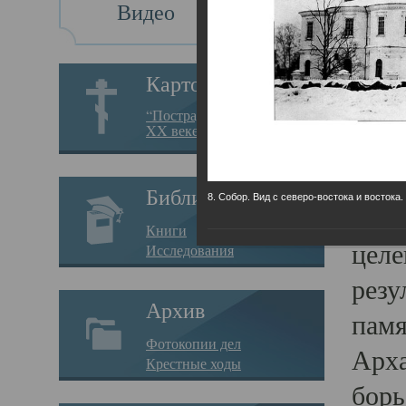
Видео
Св
Картотека
Свя
“Пострадавшие за веру в
XX веке на Севере”
23.12.
Сего
Библиотека
8. Собор. Вид с северо-востока и востока.
мере
Книги
целе
Исследования
резу
Архив
памя
Фотокопии дел
Арха
Крестные ходы
борь