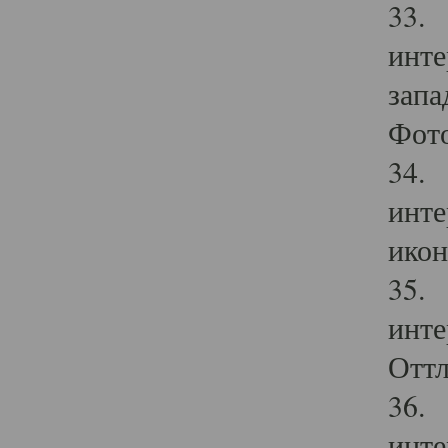
33. 
инте
запа
Фото
34. 
инте
икон
35. 
инте
Оттл
36. 
инте