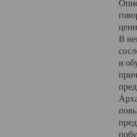
Опис
гово
ценн
В не
сосл
и об
прич
пред
Арха
повы
пред
побу