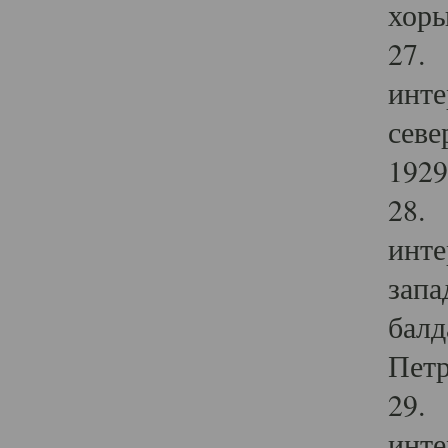
хоры
27. 
инте
севе
1929 
28. 
инте
запа
балд
Петр
29. 
инте