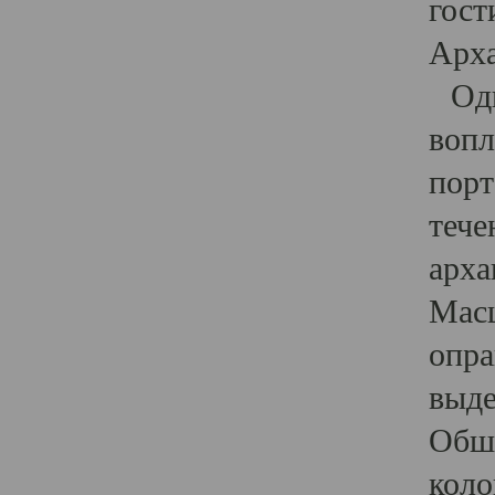
гост
Арха
Один
вопл
порт
тече
арха
Масш
опра
выде
Обши
коло