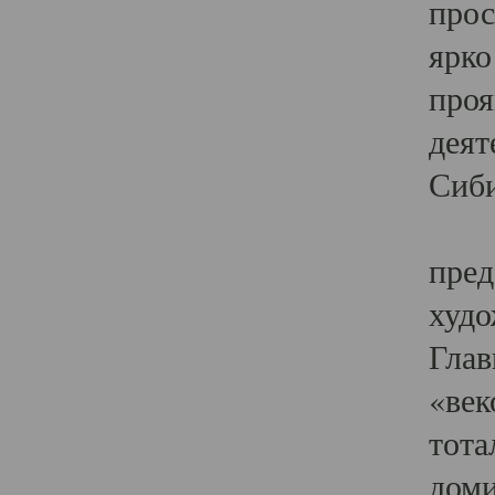
прос
ярко
проя
деят
Сиби
Одн
пред
худо
Глав
«век
тота
доми