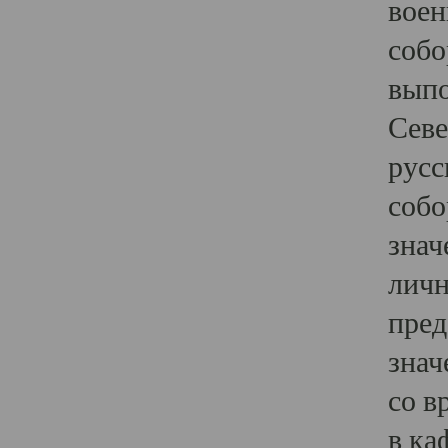
воен
собо
выпо
Севе
русс
собо
знач
личн
пред
знач
со в
в ка