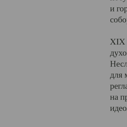
и го
собо
Явл
XIX 
духо
Несл
для 
регл
на п
идео
Поя