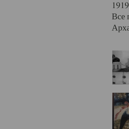
1919
Все 
Арха