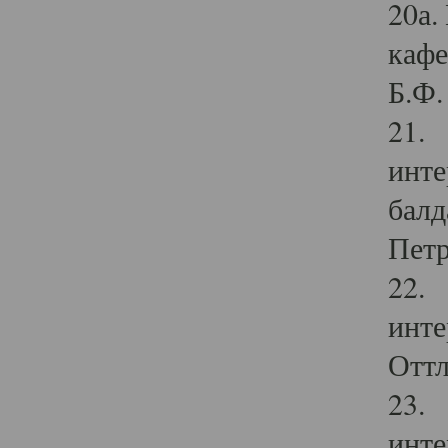
20а.
кафе
Б.Ф. 
21. 
инте
балд
Петр
22. 
инте
Оттл
23. 
инте