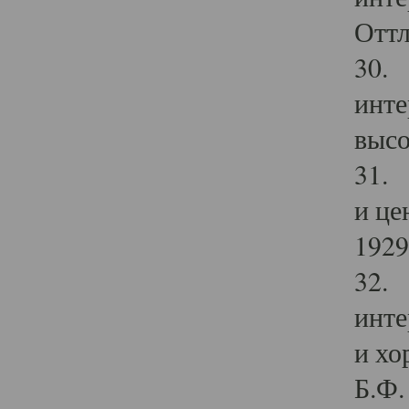
Оттл
30. 
инте
высо
31. 
и це
1929 
32. 
инте
и хо
Б.Ф. 