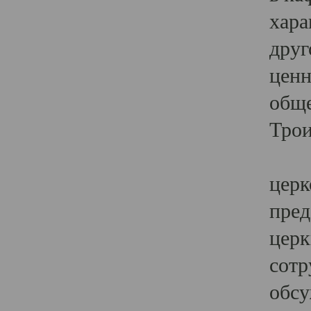
хара
друг
ценн
обще
Трои
Ярк
церк
пред
церк
сотр
обсу