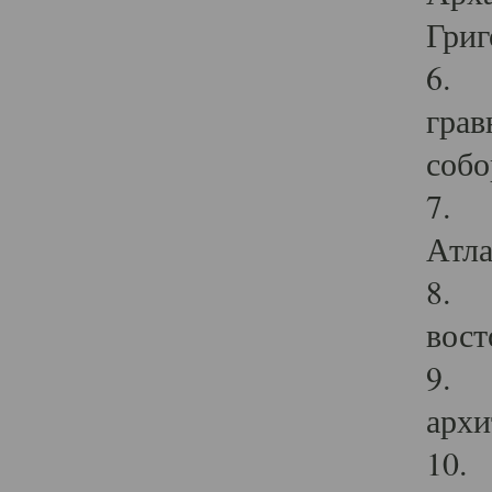
Григ
6. П
грав
собо
7. Г
Атла
8. С
вост
9. С
архи
10. 