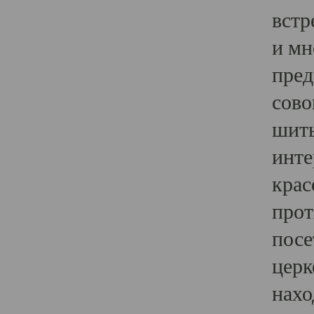
встр
и мн
пред
сово
шить
инте
крас
прот
посе
церк
нахо