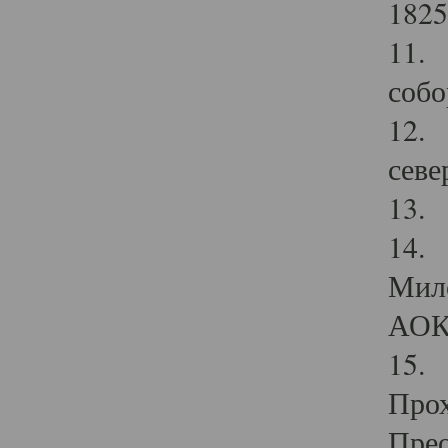
1825
11.
собо
12. 
севе
13.
14. 
Мило
АОК
15. 
Прох
Прео