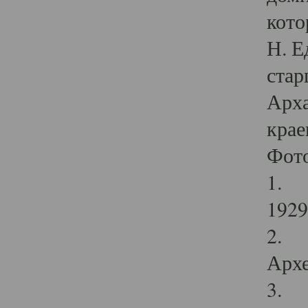
кото
Н. Е
стар
Арха
крае
Фот
1. С
1929 
2. Р
Архе
3. Ф