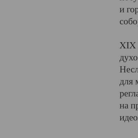
и го
собо
Явл
XIX 
духо
Несл
для 
регл
на п
идео
Поя