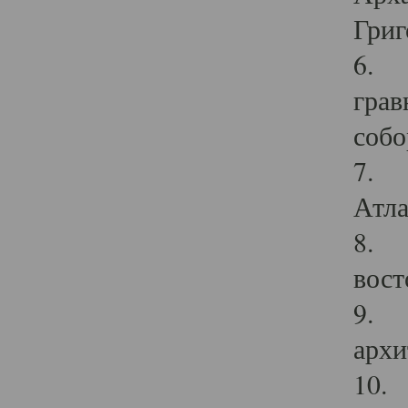
Григ
6. П
грав
собо
7. Г
Атла
8. С
вост
9. С
архи
10. 