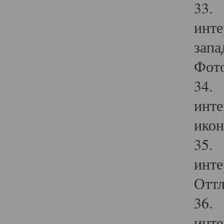
33. 
инте
запа
Фото
34. 
инте
икон
35. 
инте
Оттл
36. 
инте