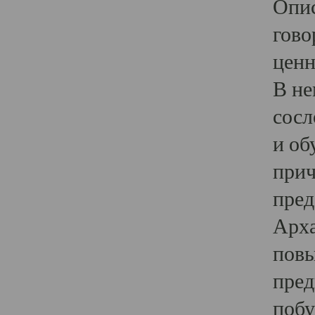
Опис
гово
ценн
В не
сосл
и об
прич
пред
Арха
повы
пред
побу