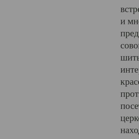
встр
и мн
пред
сово
шить
инте
крас
прот
посе
церк
нахо