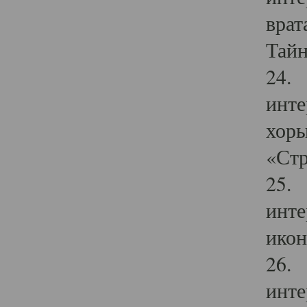
врат
Тайн
24. 
инте
хоры
«Стр
25. 
инте
икон
26. 
инте