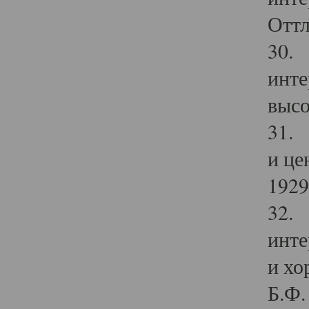
Оттл
30. 
инте
высо
31. 
и це
1929 
32. 
инте
и хо
Б.Ф. 