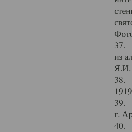
стен
свят
Фото
37. 
из а
Я.И. 
38. 
1919
39. 
г. А
40. 