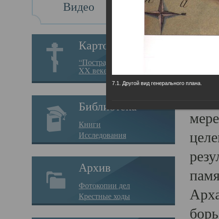
Видео
Св
Картотека
Свя
“Пострадавшие за веру в
XX веке на Севере”
23.12.
7.1. Другой вид генерального плана.
Сего
Библиотека
мере
Книги
целе
Исследования
резу
Архив
памя
Фотокопии дел
Арха
Крестные ходы
борь