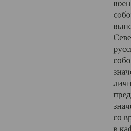
воен
собо
выпо
Севе
русс
собо
знач
личн
пред
знач
со в
в ка