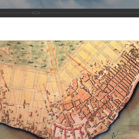
Виртуа
Новомученико
Земли А
Сайт создан по благосло
и Холмо
Наследники
Галерея
Главная
Галерея
Храмы-мученики Архангельска
Свято-Тро