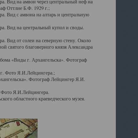
а. Вид на амвон через центральный неф на
аф Оттлие Б.Ф. 1929 г.;
. Вид с амвона на алтарь и центральную
а. Вид на центральный купол и своды.
. Вид от солеи на северную стену. Около
ой святого благоверного князя Александра
бома «Виды г. Архангельска». Фотограф
г. Фото Я.И.Лейцингера.;
рхангельска». Фотограф Лейцингер Я.И.
. Фото Я.И.Лейцингера.
кого областного краеведческого музея.