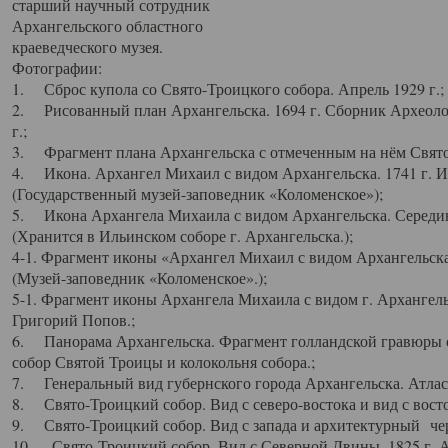
старший научный сотрудник
Архангельского областного
краеведческого музея.
Фотографии:
1. Сброс купола со Свято-Троицкого собора. Апрель 1929 г.;
2. Рисованный план Архангельска. 1694 г. Сборник Археолог
г.;
3. Фрагмент плана Архангельска с отмеченным на нём Свято
4. Икона. Архангел Михаил с видом Архангельска. 1741 г. 
(Государственный музей-заповедник «Коломенское»);
5. Икона Архангела Михаила с видом Архангельска. Середин
(Хранится в Ильинском соборе г. Архангельска.);
4-1. Фрагмент иконы «Архангел Михаил с видом Архангельска
(Музей-заповедник «Коломенское».);
5-1. Фрагмент иконы Архангела Михаила с видом г. Архангель
Григорий Попов.;
6. Панорама Архангельска. Фрагмент голландской гравюры с
собор Святой Троицы и колокольня собора.;
7. Генеральный вид губернского города Архангельска. Атлас 
8. Свято-Троицкий собор. Вид с северо-востока и вид с восто
9. Свято-Троицкий собор. Вид с запада и архитектурный чер
10. Свято-Троицкий собор. Вид с Северной Двины. 1825 г. А