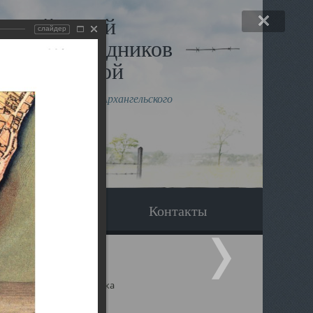
льный музей
слайдер
в и исповедников
рхангельской
влению митрополита Архангельского
горского Даниила
Вопрос-ответ
Контакты
ицкий собор Архангельска