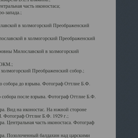
тральная часть иконостаса;
о-запада.;
славской в холмогорский Преображенский
лославской в холмогорский Преображенский
оровны Милославской в холмогорский
АОКМ.;
в холмогорский Преображенский собор.;
 собора до взрыва. Фотограф Оттлие Б.Ф.
 собора после взрыва. Фотограф Оттлие Б.Ф.
а. Вид на иконостас. На южной стороне
. Фотограф Оттлие Б.Ф. 1929 г.;
а. Центральная часть иконостаса. Фотограф
ра. Позолоченный балдахин над царскими