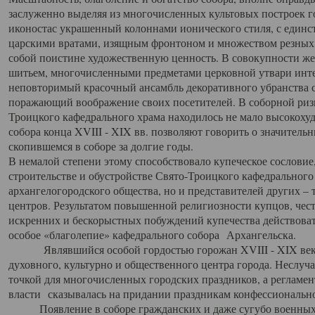
заслуженно выделяя из многочисленных культовых построек 
иконостас украшенный колоннами ионического стиля, с един
царскими вратами, изящным фронтоном и множеством резных,
собой поистине художественную ценность. В совокупности же
шитьем, многочисленными предметами церковной утвари интер
неповторимый красочный ансамбль декоративного убранства с
поражающий воображение своих посетителей. В соборной ризн
Троицкого кафедрального храма находилось не мало высокох
собора конца XVIII - XIX вв. позволяют говорить о значител
скопившемся в соборе за долгие годы.
В немалой степени этому способствовало купеческое сословие
строительстве и обустройстве Свято-Троицкого кафедрального 
архангелогородского общества, но и представителей других –
центров. Результатом повышенной религиозности купцов, чес
искренних и бескорыстных побуждений купечества действовать 
особое «благолепие» кафедрального собора Архангельска.
Являвшийся особой гордостью горожан XVIII - XIX века
духовного, культурно и общественного центра города. Неслуч
точкой для многочисленных городских праздников, а регламен
власти сказывалась на придании праздникам конфессионально
Появление в соборе гражданских и даже сугубо военных 