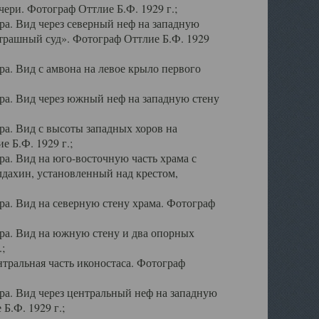
ери. Фотограф Оттлие Б.Ф. 1929 г.;
а. Вид через северный неф на западную
трашный суд». Фотограф Оттлие Б.Ф. 1929
. Вид с амвона на левое крыло первого
а. Вид через южный неф на западную стену
а. Вид с высоты западных хоров на
 Б.Ф. 1929 г.;
а. Вид на юго-восточную часть храма с
дахин, установленный над крестом,
а. Вид на северную стену храма. Фотограф
ра. Вид на южную стену и два опорных
;
тральная часть иконостаса. Фотограф
а. Вид через центральный неф на западную
Б.Ф. 1929 г.;