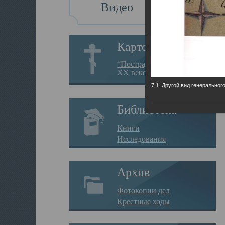
Видео
Картотека
“Пострадавшие за веру в
XX веке на Севере”
7.1. Другой вид генеральног
Библиотека
Книги
Исследования
Архив
Фотокопии дел
Крестные ходы