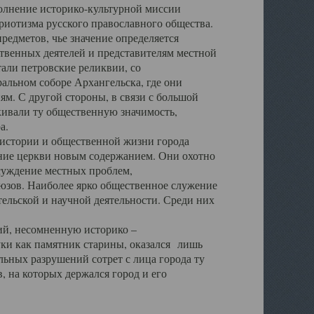
полнение историко-культурной миссии
триотизма русского православного общества.
редметов, чье значение определяется
твенных деятелей и представителям местной
тали петровские реликвии, со
альном соборе Архангельска, где они
м. С другой стороны, в связи с большой
кивали ту общественную значимость,
а.
тории и общественной жизни города
ение церкви новым содержанием. Они охотно
бсуждение местных проблем,
юзов. Наиболее ярко общественное служение
ельской и научной деятельности. Среди них
й, несомненную историко –
ауки как памятник старины, оказался лишь
ьных разрушений сотрет с лица города ту
 на которых держался город и его