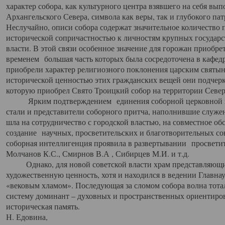
характер собора, как культурного центра взявшего на себя вы
Архангельского Севера, символа как веры, так и глубокого па
Неслучайно, описи собора содержат значительное количество п
исторической сопричастностью к личностям крупных государс
власти. В этой связи особенное значение для горожан приобре
временем большая часть которых была сосредоточена в кафедр
приобрели характер религиозного поклонения царским святыня
исторической ценностью этих гражданских вещей они подчер
которую приобрел Свято Троицкий собор на территории Север
Ярким подтверждением единения соборной церковной ис
стали и представители соборного притча, наполнившие служ
шла на сотрудничество с городской властью, на совместное о
создание научных, просветительских и благотворительных со
соборная интеллигенция проявила в развертывании просветит
Молчанов К.С., Смирнов В.А , Сибирцев М.И. и т.д.
Однако, для новой советской власти храм представляющи
художественную ценность, хотя и находился в ведении Главн
«вековым хламом». Последующая за сломом собора волна тотал
систему доминант – духовных и пространственных ориентиров,
историческая память.
Н. Едовина,