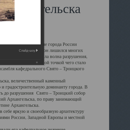
 Архангельска
 чем другие губернские города России
 в результате которых он лишился многих
Слайд-шоу:
у Архангельску ударила волна разрушения,
 20 –х годов. Отправной точкой чего стало
нсамбля кафедрального Свято – Троицкого
а, величественный каменный
ю и градостроительную доминанту города. В
оть до разрушения Свято – Троицкий собор
ний Архангельска, по праву занимающий
ртине Архангельска.
 себе яркую и своеобразную архитектуру
ниями России, Западной Европы и местной
вали его кафедральное значение,