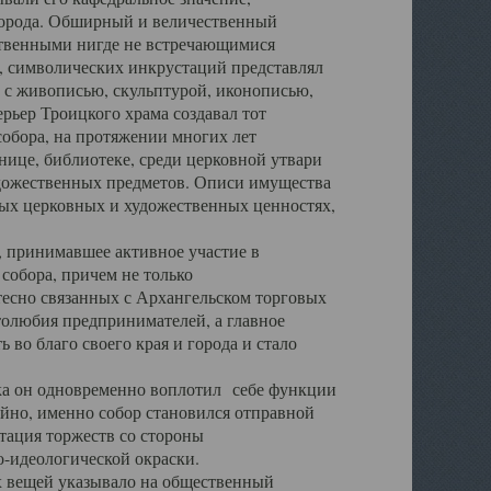
города. Обширный и величественный
ственными нигде не встречающимися
 символических инкрустаций представлял
 с живописью, скульптурой, иконописью,
ьер Троицкого храма создавал тот
обора, на протяжении многих лет
ице, библиотеке, среди церковной утвари
удожественных предметов. Описи имущества
ьных церковных и художественных ценностях,
, принимавшее активное участие в
собора, причем не только
 тесно связанных с Архангельском торговых
толюбия предпринимателей, а главное
во благо своего края и города и стало
 он одновременно воплотил себе функции
айно, именно собор становился отправной
тация торжеств со стороны
-идеологической окраски.
вещей указывало на общественный