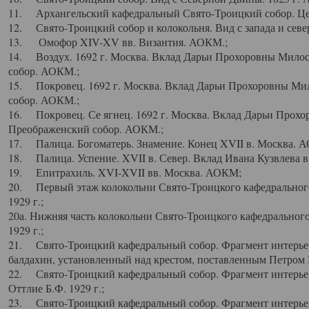
11. Архангельский кафедральный Свято-Троицкий собор. Цен
12. Свято-Троицкий собор и колокольня. Вид с запада и север
13. Омофор XIV-XV вв. Византия. АОКМ.;
14. Воздух. 1692 г. Москва. Вклад Дарьи Прохоровны Мило
собор. АОКМ.;
15. Покровец. 1692 г. Москва. Вклад Дарьи Прохоровны Ми
собор. АОКМ.;
16. Покровец. Се ягнец. 1692 г. Москва. Вклад Дарьи Прох
Преображенский собор. АОКМ.;
17. Палица. Богоматерь. Знамение. Конец XVII в. Москва. 
18. Палица. Успение. XVII в. Север. Вклад Ивана Кузвлева 
19. Епитрахиль. XVI-XVII вв. Москва. АОКМ;
20. Первый этаж колокольни Свято-Троицкого кафедрального
1929 г.;
20а. Нижняя часть колокольни Свято-Троицкого кафедрального
1929 г.;
21. Свято-Троицкий кафедральный собор. Фрагмент интерьер
балдахин, установленный над крестом, поставленным Петром I
22. Свято-Троицкий кафедральный собор. Фрагмент интерьер
Оттлие Б.Ф. 1929 г.;
23. Свято-Троицкий кафедральный собор. Фрагмент интерье