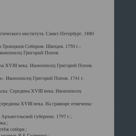
ического института. Санкт-Петербург, 1880
-Троицким Собором. Швеция. 1750 г.;
Иконописец Григорий Попов.
а XVIII века. Иконописец Григорий Попов.
». Иконописец Григорий Попов. 1741 г.
ска. Середина XVIII века. Иконописец
ередины XVIII века. На гравюре отмечены:
Архангельской губернии. 1797 г.;
ка.;
тёж собора.;
кварель В.Е.Галямина.;