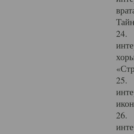
врат
Тайн
24. 
инте
хоры
«Стр
25. 
инте
икон
26. 
инте