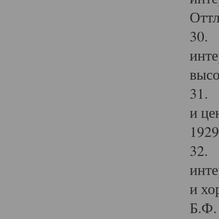
Оттл
30. 
инте
высо
31. 
и це
1929 
32. 
инте
и хо
Б.Ф. 