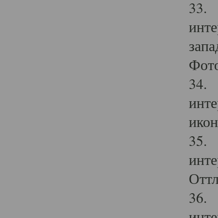
33. 
инте
запа
Фото
34. 
инте
икон
35. 
инте
Оттл
36. 
инте