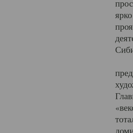
прос
ярко
проя
деят
Сиби
Одн
пред
худо
Глав
«век
тота
доми