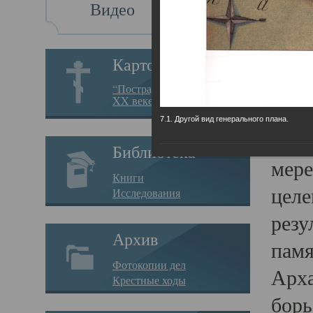
Видео
Св
Картотека
Свя
“Пострадавшие за веру в
XX веке на Севере”
23.12.
7.1. Другой вид генерального плана.
Сего
Библиотека
мере
Книги
целе
Исследования
резу
Архив
памя
Фотокопии дел
Арха
Крестные ходы
борь