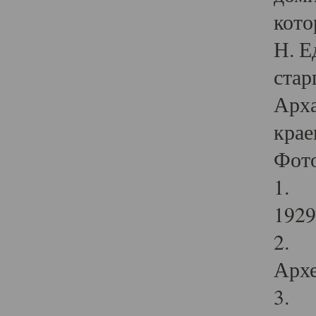
кото
Н. Е
стар
Арха
крае
Фот
1. С
1929 
2. Р
Архе
3. Ф