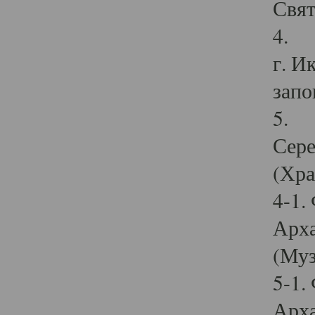
Свят
4. И
г. И
запо
5. И
Сере
(Хра
4-1.
Арха
(Муз
5-1.
Арха