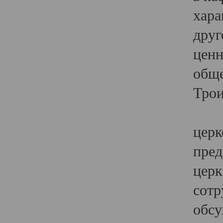
хара
друг
ценн
обще
Трои
Ярк
церк
пред
церк
сотр
обсу