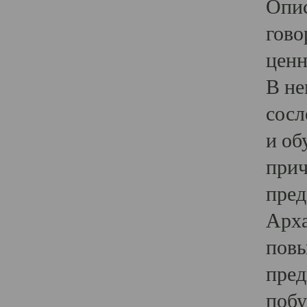
Опис
гово
ценн
В не
сосл
и об
прич
пред
Арха
повы
пред
побу