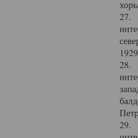
хоры
27. 
инте
севе
1929 
28. 
инте
запа
балд
Петр
29. 
инте