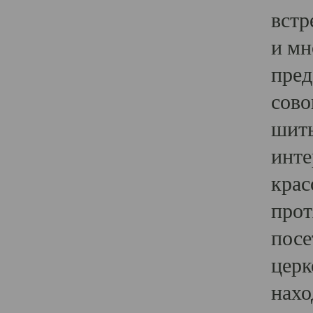
встр
и мн
пред
сово
шить
инте
крас
прот
посе
церк
нахо