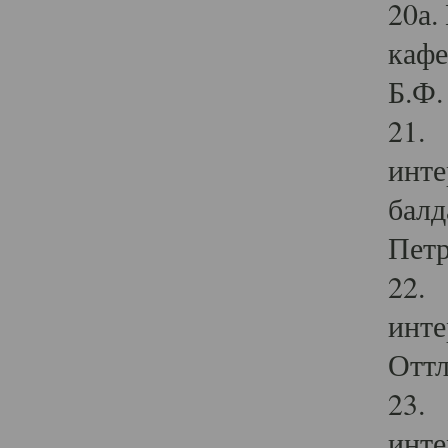
20а.
кафе
Б.Ф. 
21. 
инте
балд
Петр
22. 
инте
Оттл
23. 
инте