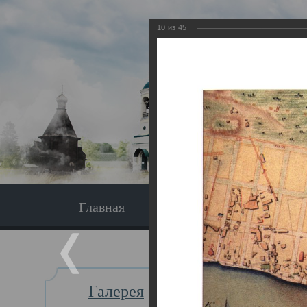
10
из
45
Главная
Экскурсия
Главная
Галерея