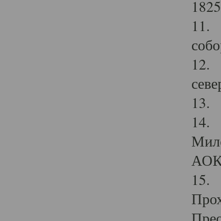
1825
11.
собо
12. 
севе
13.
14. 
Мило
АОК
15. 
Прох
Прео