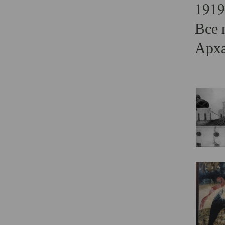
1919
Все 
Арха