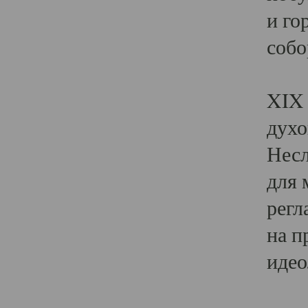
и го
собо
Явл
XIX 
духо
Несл
для 
регл
на п
идео
Поя