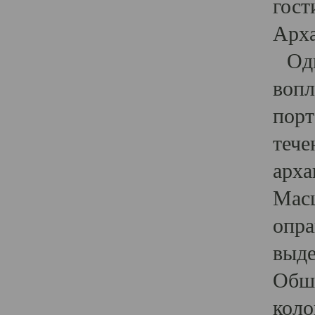
гост
Арха
Один
вопл
порт
тече
арха
Масш
опра
выде
Обши
коло