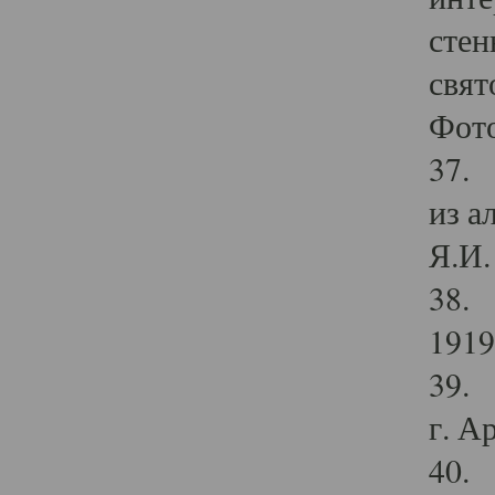
стен
свят
Фото
37. 
из а
Я.И. 
38. 
1919
39. 
г. А
40. 