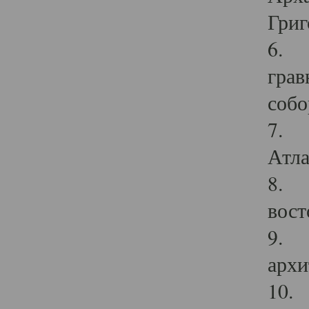
Григ
6. П
грав
собо
7. Г
Атла
8. С
вост
9. С
архи
10. 