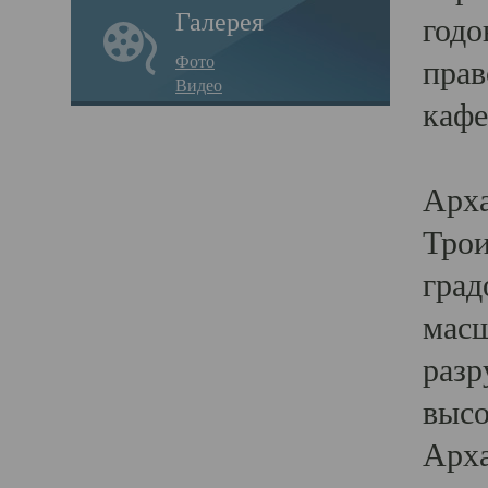
Галерея
годо
Фото
прав
Видео
кафе
Воз
Арха
Трои
град
масш
разр
высо
Арха