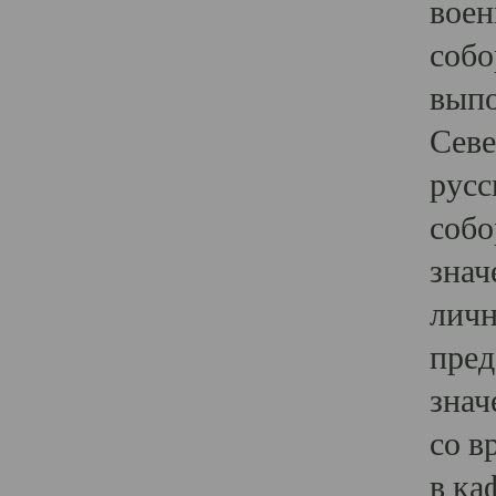
воен
собо
выпо
Севе
русс
собо
знач
личн
пред
знач
со в
в ка