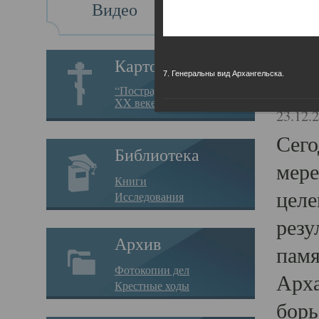
Видео
Св
Картотека
7. Генеральны вид Архангельска.
Свя
“Пострадавшие за веру в
XX веке на Севере”
23.12.
Сего
Библиотека
мере
Книги
целе
Исследования
резу
Архив
памя
Фотокопии дел
Арха
Крестные ходы
борь