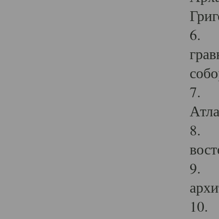
Григ
6. П
грав
собо
7. Г
Атла
8. С
вост
9. С
архи
10. 