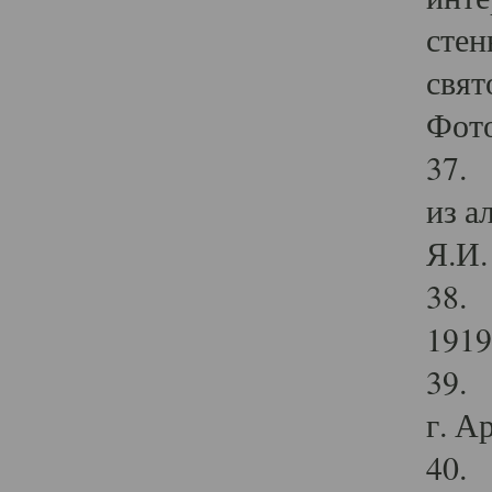
стен
свят
Фото
37. 
из а
Я.И. 
38. 
1919
39. 
г. А
40. 