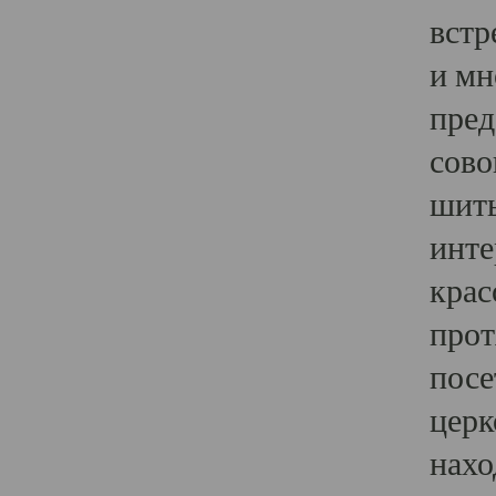
встр
и мн
пред
сово
шить
инте
крас
прот
посе
церк
нахо