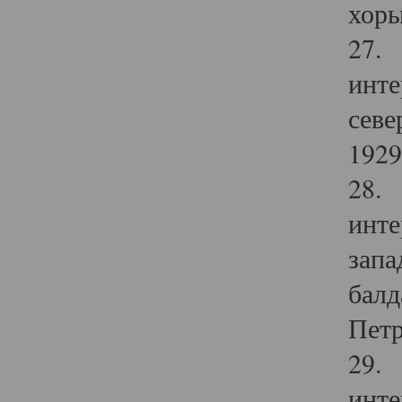
хоры
27. 
инте
севе
1929 
28. 
инте
запа
балд
Петр
29. 
инте