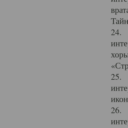
врат
Тайн
24. 
инте
хоры
«Стр
25. 
инте
икон
26. 
инте