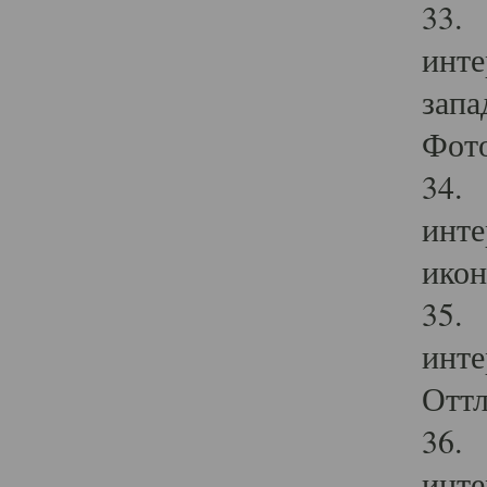
33. 
инте
запа
Фото
34. 
инте
икон
35. 
инте
Оттл
36. 
инте