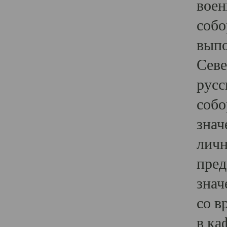
воен
собо
выпо
Севе
русс
собо
знач
личн
пред
знач
со в
в ка