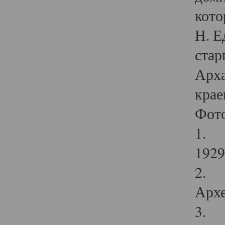
кото
Н. Е
стар
Арха
крае
Фот
1. С
1929 
2. Р
Архе
3. Ф