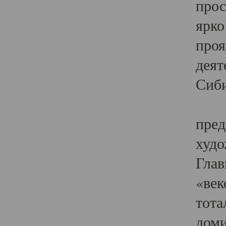
прос
ярко
проя
деят
Сиби
Одн
пред
худо
Глав
«век
тота
доми