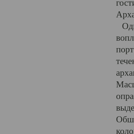
гост
Арха
Один
вопл
порт
тече
арха
Масш
опра
выде
Обши
коло