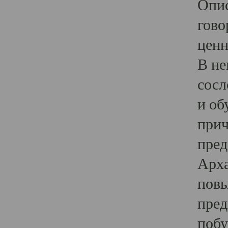
Опис
гово
ценн
В не
сосл
и об
прич
пред
Арха
повы
пред
побу