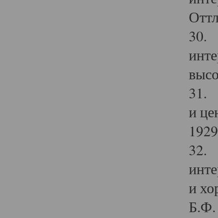
Оттл
30. 
инте
высо
31. 
и це
1929 
32. 
инте
и хо
Б.Ф. 