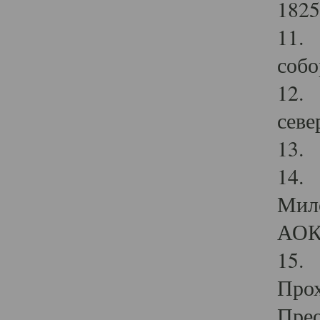
1825
11.
собо
12. 
севе
13.
14. 
Мило
АОК
15. 
Прох
Прео