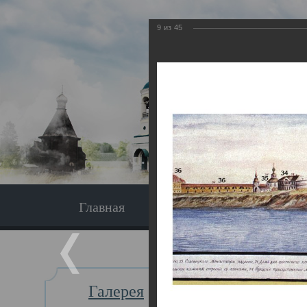
9
из
45
Главная
Экскурсия
Главная
Галерея