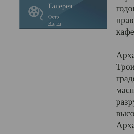
Галерея
годо
Фото
прав
Видео
кафе
Воз
Арха
Трои
град
масш
разр
высо
Арха