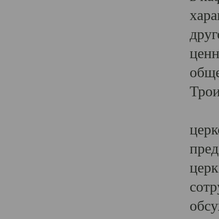
хара
друг
ценн
обще
Трои
Ярк
церк
пред
церк
сотр
обсу