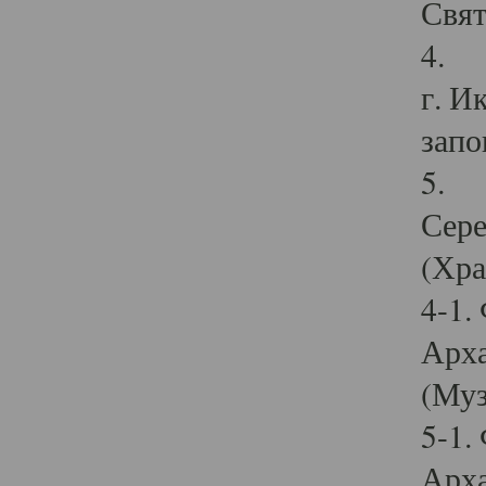
Свят
4. И
г. И
запо
5. И
Сере
(Хра
4-1.
Арха
(Муз
5-1.
Арха