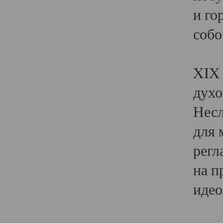
и го
собо
Явл
XIX 
духо
Несл
для 
регл
на п
идео
Поя