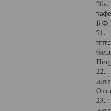
20а.
кафе
Б.Ф. 
21. 
инте
балд
Петр
22. 
инте
Оттл
23. 
инте