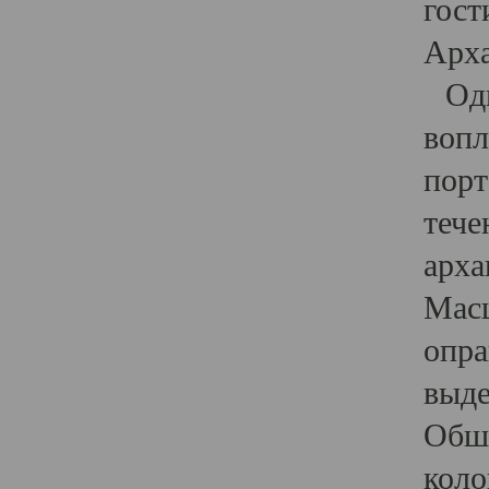
гост
Арха
Один
вопл
порт
тече
арха
Масш
опра
выде
Обши
коло