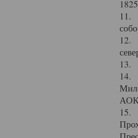
1825
11.
собо
12. 
севе
13.
14. 
Мило
АОК
15. 
Прох
Прео