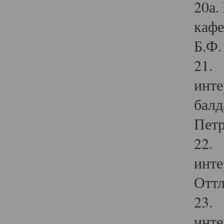
20а.
кафе
Б.Ф. 
21. 
инте
балд
Петр
22. 
инте
Оттл
23. 
инте