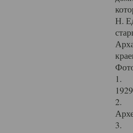
кото
Н. Е
стар
Арха
крае
Фот
1. С
1929 
2. Р
Архе
3. Ф