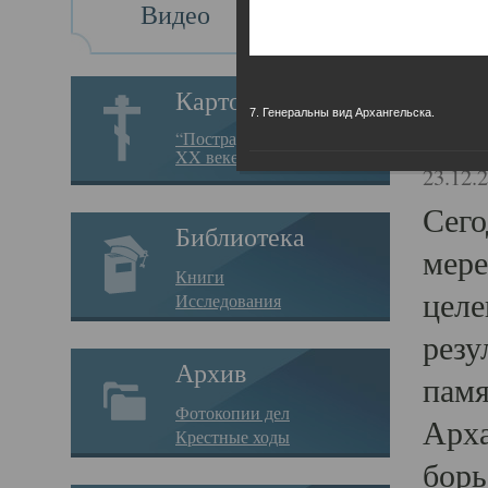
Видео
Св
Картотека
7. Генеральны вид Архангельска.
Свя
“Пострадавшие за веру в
XX веке на Севере”
23.12.
Сего
Библиотека
мере
Книги
целе
Исследования
резу
Архив
памя
Фотокопии дел
Арха
Крестные ходы
борь