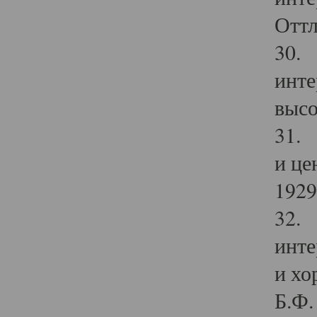
Оттл
30. 
инте
высо
31. 
и це
1929 
32. 
инте
и хо
Б.Ф. 