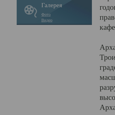
Галерея
годо
Фото
прав
Видео
кафе
Воз
Арха
Трои
град
масш
разр
высо
Арха