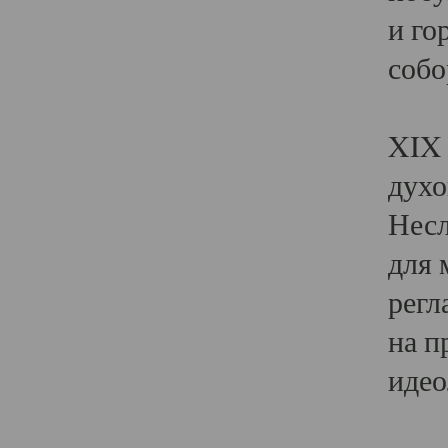
и го
собо
Явл
XIX 
духо
Несл
для 
регл
на п
идео
Поя