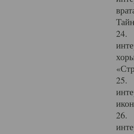
врат
Тайн
24. 
инте
хоры
«Стр
25. 
инте
икон
26. 
инте