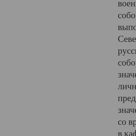
воен
собо
выпо
Севе
русс
собо
знач
личн
пред
знач
со в
в ка