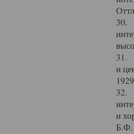
Оттл
30. 
инте
высо
31. 
и це
1929 
32. 
инте
и хо
Б.Ф. 