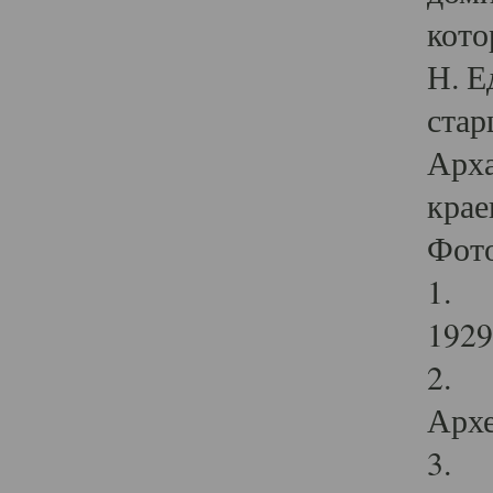
кото
Н. Е
стар
Арха
крае
Фот
1. С
1929 
2. Р
Архе
3. Ф