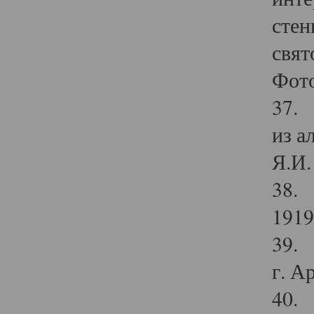
стен
свят
Фото
37. 
из а
Я.И. 
38. 
1919
39. 
г. А
40. 