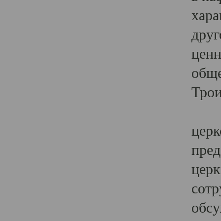
хара
друг
ценн
обще
Трои
Ярк
церк
пред
церк
сотр
обсу