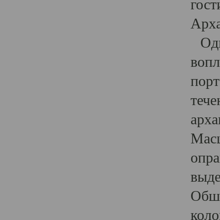
гост
Арха
Один
вопл
порт
тече
арха
Масш
опра
выде
Обши
коло