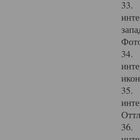
33. 
инте
запа
Фото
34. 
инте
икон
35. 
инте
Оттл
36. 
инте