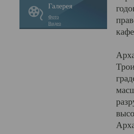
Галерея
годо
Фото
прав
Видео
кафе
Воз
Арха
Трои
град
масш
разр
высо
Арха