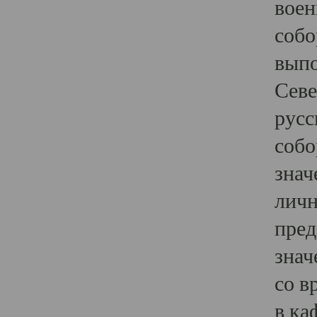
воен
собо
выпо
Севе
русс
собо
знач
личн
пред
знач
со в
в ка