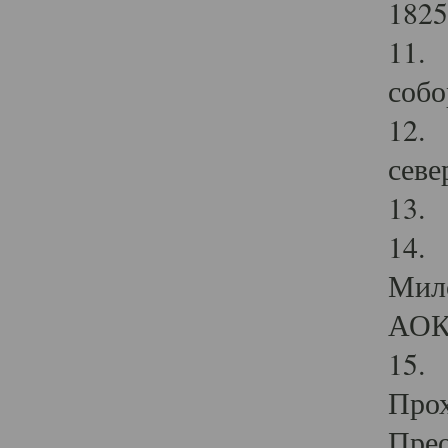
1825
11.
собо
12. 
севе
13.
14. 
Мило
АОК
15. 
Прох
Прео