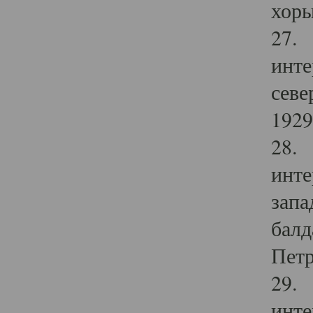
хоры
27. 
инте
севе
1929 
28. 
инте
запа
балд
Петр
29. 
инте