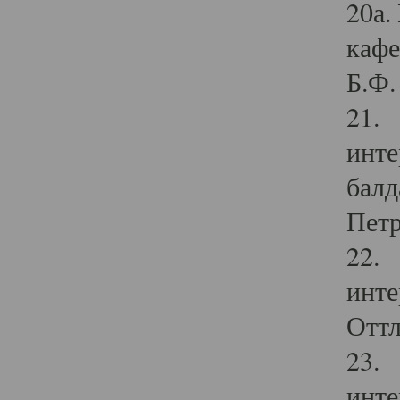
20а.
кафе
Б.Ф. 
21. 
инте
балд
Петр
22. 
инте
Оттл
23. 
инте