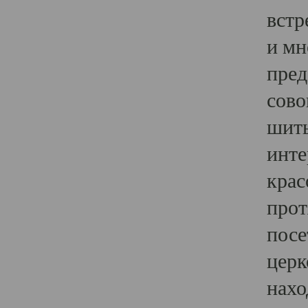
встр
и мн
пред
сово
шить
инте
крас
прот
посе
церк
нахо