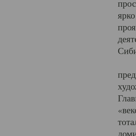
прос
ярко
проя
деят
Сиби
Одн
пред
худо
Глав
«век
тота
доми