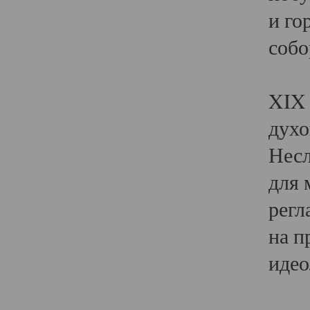
и го
собо
Явл
XIX 
духо
Несл
для 
регл
на п
идео
Поя