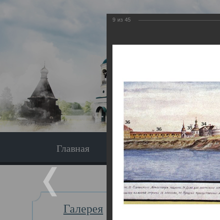
9
из
45
Главная
Экскурсия
Главная
Галерея