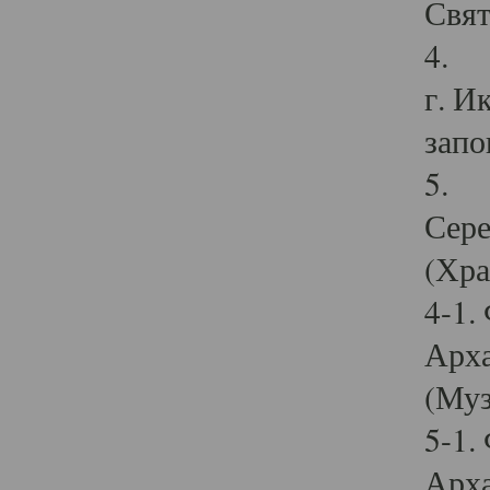
Свят
4. И
г. И
запо
5. И
Сере
(Хра
4-1.
Арха
(Муз
5-1.
Арха