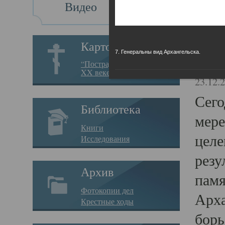
Видео
Св
Картотека
7. Генеральны вид Архангельска.
Свя
“Пострадавшие за веру в
XX веке на Севере”
23.12.
Сего
Библиотека
мере
Книги
целе
Исследования
резу
Архив
памя
Фотокопии дел
Арха
Крестные ходы
борь