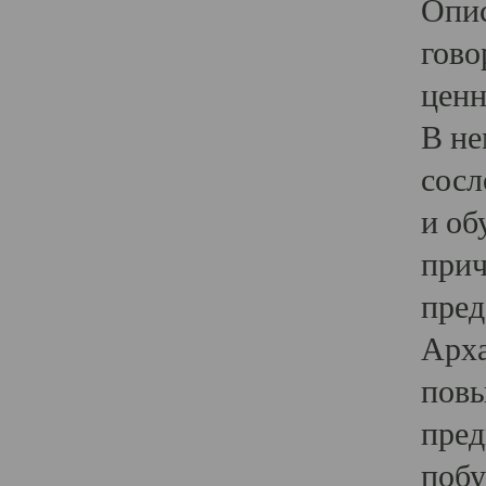
Опис
гово
ценн
В не
сосл
и об
прич
пред
Арха
повы
пред
побу