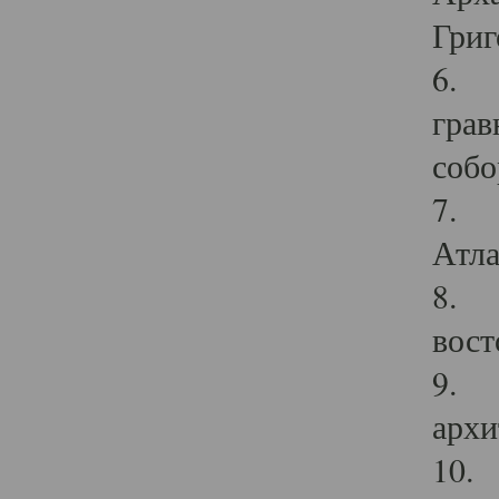
Григ
6. П
грав
собо
7. Г
Атла
8. С
вост
9. С
архи
10. 