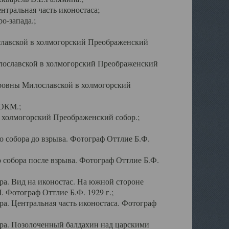
тральная часть иконостаса;
о-запада.;
славской в холмогорский Преображенский
лославской в холмогорский Преображенский
оровны Милославской в холмогорский
АОКМ.;
в холмогорский Преображенский собор.;
 собора до взрыва. Фотограф Оттлие Б.Ф.
 собора после взрыва. Фотограф Оттлие Б.Ф.
а. Вид на иконостас. На южной стороне
. Фотограф Оттлие Б.Ф. 1929 г.;
а. Центральная часть иконостаса. Фотограф
ра. Позолоченный балдахин над царскими