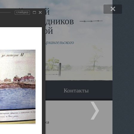
льный музей
слайдер
в и исповедников
рхангельской
влению митрополита Архангельского
горского Даниила
Вопрос-ответ
Контакты
ицкий собор Архангельска