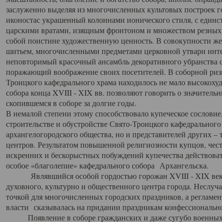
заслуженно выделяя из многочисленных культовых построек 
иконостас украшенный колоннами ионического стиля, с един
царскими вратами, изящным фронтоном и множеством резных,
собой поистине художественную ценность. В совокупности же
шитьем, многочисленными предметами церковной утвари интер
неповторимый красочный ансамбль декоративного убранства с
поражающий воображение своих посетителей. В соборной ризн
Троицкого кафедрального храма находилось не мало высокох
собора конца XVIII - XIX вв. позволяют говорить о значител
скопившемся в соборе за долгие годы.
В немалой степени этому способствовало купеческое сословие
строительстве и обустройстве Свято-Троицкого кафедрального 
архангелогородского общества, но и представителей других –
центров. Результатом повышенной религиозности купцов, чес
искренних и бескорыстных побуждений купечества действовать 
особое «благолепие» кафедрального собора Архангельска.
Являвшийся особой гордостью горожан XVIII - XIX века
духовного, культурно и общественного центра города. Неслуч
точкой для многочисленных городских праздников, а регламен
власти сказывалась на придании праздникам конфессионально
Появление в соборе гражданских и даже сугубо военных 