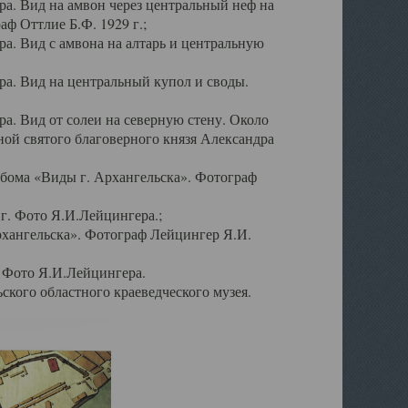
а. Вид на амвон через центральный неф на
аф Оттлие Б.Ф. 1929 г.;
. Вид с амвона на алтарь и центральную
а. Вид на центральный купол и своды.
. Вид от солеи на северную стену. Около
ой святого благоверного князя Александра
бома «Виды г. Архангельска». Фотограф
г. Фото Я.И.Лейцингера.;
рхангельска». Фотограф Лейцингер Я.И.
. Фото Я.И.Лейцингера.
кого областного краеведческого музея.