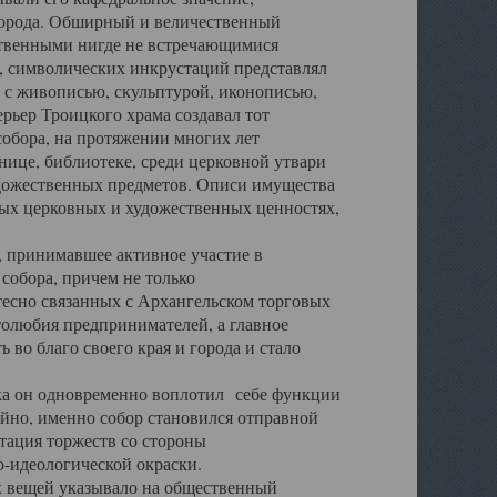
города. Обширный и величественный
ственными нигде не встречающимися
 символических инкрустаций представлял
 с живописью, скульптурой, иконописью,
ьер Троицкого храма создавал тот
обора, на протяжении многих лет
ице, библиотеке, среди церковной утвари
удожественных предметов. Описи имущества
ьных церковных и художественных ценностях,
, принимавшее активное участие в
собора, причем не только
 тесно связанных с Архангельском торговых
толюбия предпринимателей, а главное
во благо своего края и города и стало
 он одновременно воплотил себе функции
айно, именно собор становился отправной
тация торжеств со стороны
-идеологической окраски.
вещей указывало на общественный