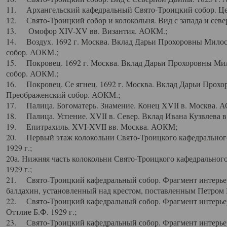
11. Архангельский кафедральный Свято-Троицкий собор. Цен
12. Свято-Троицкий собор и колокольня. Вид с запада и север
13. Омофор XIV-XV вв. Византия. АОКМ.;
14. Воздух. 1692 г. Москва. Вклад Дарьи Прохоровны Мило
собор. АОКМ.;
15. Покровец. 1692 г. Москва. Вклад Дарьи Прохоровны Ми
собор. АОКМ.;
16. Покровец. Се ягнец. 1692 г. Москва. Вклад Дарьи Прох
Преображенский собор. АОКМ.;
17. Палица. Богоматерь. Знамение. Конец XVII в. Москва. 
18. Палица. Успение. XVII в. Север. Вклад Ивана Кузвлева 
19. Епитрахиль. XVI-XVII вв. Москва. АОКМ;
20. Первый этаж колокольни Свято-Троицкого кафедрального
1929 г.;
20а. Нижняя часть колокольни Свято-Троицкого кафедрального
1929 г.;
21. Свято-Троицкий кафедральный собор. Фрагмент интерьер
балдахин, установленный над крестом, поставленным Петром I
22. Свято-Троицкий кафедральный собор. Фрагмент интерьер
Оттлие Б.Ф. 1929 г.;
23. Свято-Троицкий кафедральный собор. Фрагмент интерье