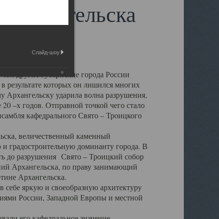
 Архангельска
Слайд-шоу:
 чем другие губернские города России
 в результате которых он лишился многих
у Архангельску ударила волна разрушения,
 20 –х годов. Отправной точкой чего стало
нсамбля кафедрального Свято – Троицкого
а, величественный каменный
ю и градостроительную доминанту города. В
оть до разрушения Свято – Троицкий собор
ний Архангельска, по праву занимающий
ртине Архангельска.
 себе яркую и своеобразную архитектуру
ниями России, Западной Европы и местной
вали его кафедральное значение,