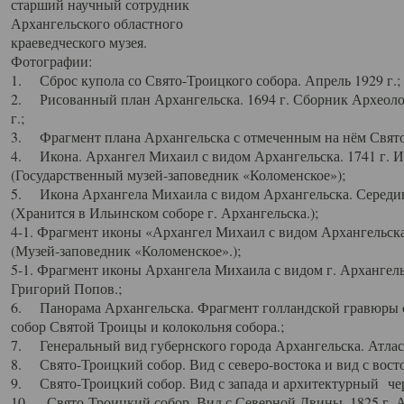
старший научный сотрудник
Архангельского областного
краеведческого музея.
Фотографии:
1. Сброс купола со Свято-Троицкого собора. Апрель 1929 г.;
2. Рисованный план Архангельска. 1694 г. Сборник Археолог
г.;
3. Фрагмент плана Архангельска с отмеченным на нём Свято
4. Икона. Архангел Михаил с видом Архангельска. 1741 г. 
(Государственный музей-заповедник «Коломенское»);
5. Икона Архангела Михаила с видом Архангельска. Середин
(Хранится в Ильинском соборе г. Архангельска.);
4-1. Фрагмент иконы «Архангел Михаил с видом Архангельска
(Музей-заповедник «Коломенское».);
5-1. Фрагмент иконы Архангела Михаила с видом г. Архангель
Григорий Попов.;
6. Панорама Архангельска. Фрагмент голландской гравюры с
собор Святой Троицы и колокольня собора.;
7. Генеральный вид губернского города Архангельска. Атлас 
8. Свято-Троицкий собор. Вид с северо-востока и вид с восто
9. Свято-Троицкий собор. Вид с запада и архитектурный чер
10. Свято-Троицкий собор. Вид с Северной Двины. 1825 г. А