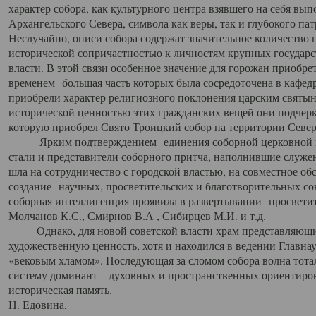
характер собора, как культурного центра взявшего на себя вы
Архангельского Севера, символа как веры, так и глубокого па
Неслучайно, описи собора содержат значительное количество п
исторической сопричастностью к личностям крупных государс
власти. В этой связи особенное значение для горожан приобре
временем большая часть которых была сосредоточена в кафедр
приобрели характер религиозного поклонения царским святыня
исторической ценностью этих гражданских вещей они подчер
которую приобрел Свято Троицкий собор на территории Север
Ярким подтверждением единения соборной церковной ис
стали и представители соборного притча, наполнившие служ
шла на сотрудничество с городской властью, на совместное о
создание научных, просветительских и благотворительных со
соборная интеллигенция проявила в развертывании просветит
Молчанов К.С., Смирнов В.А , Сибирцев М.И. и т.д.
Однако, для новой советской власти храм представляющи
художественную ценность, хотя и находился в ведении Главн
«вековым хламом». Последующая за сломом собора волна тотал
систему доминант – духовных и пространственных ориентиров,
историческая память.
Н. Едовина,