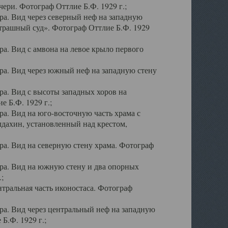
ери. Фотограф Оттлие Б.Ф. 1929 г.;
а. Вид через северный неф на западную
трашный суд». Фотограф Оттлие Б.Ф. 1929
. Вид с амвона на левое крыло первого
а. Вид через южный неф на западную стену
а. Вид с высоты западных хоров на
 Б.Ф. 1929 г.;
а. Вид на юго-восточную часть храма с
дахин, установленный над крестом,
а. Вид на северную стену храма. Фотограф
ра. Вид на южную стену и два опорных
;
тральная часть иконостаса. Фотограф
а. Вид через центральный неф на западную
Б.Ф. 1929 г.;