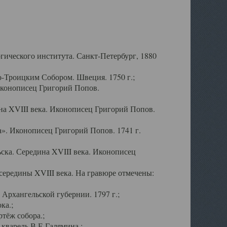
ического института. Санкт-Петербург, 1880
-Троицким Собором. Швеция. 1750 г.;
Иконописец Григорий Попов.
а XVIII века. Иконописец Григорий Попов.
». Иконописец Григорий Попов. 1741 г.
ска. Середина XVIII века. Иконописец
ередины XVIII века. На гравюре отмечены:
Архангельской губернии. 1797 г.;
ка.;
тёж собора.;
кварель В.Е.Галямина.;