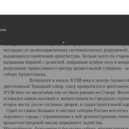
Свято-Троицкий собор
Свято-Троицкий собор Архангельска
ьска.
23.12.2015
Сегодня мы можем говорить, что Архангельск в большей мере,
пострадал от целенаправленных систематических разрушений,
выдающихся памятников архитектуры. Больше всего по старом
вызванная борьбой с религией, набравшая особую силу в конце
разрушение православного центра архангельской губернии - а
собора Архангельска.
Возникнув в начале XVIII века в центре Архангельск
двухэтажный Троицкий собор, сразу превратился в зрительну
XVIII веке по масштабам ему не было равных на Севере. Впл
оставался самым высоким и значительным из городских строе
второе место, после гостиных дворов, в градостроительной ка
Один из самых больших и светлых соборов России воплотил в
портового города с отраженными в ней архитектурными тече
архангелогородской школы церковного зодчества.
Масштабность, благолепие и богатство собора, вполне оправды