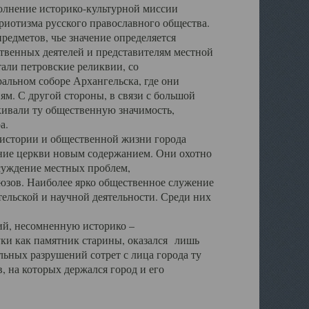
полнение историко-культурной миссии
триотизма русского православного общества.
редметов, чье значение определяется
твенных деятелей и представителям местной
тали петровские реликвии, со
альном соборе Архангельска, где они
м. С другой стороны, в связи с большой
кивали ту общественную значимость,
а.
тории и общественной жизни города
ение церкви новым содержанием. Они охотно
бсуждение местных проблем,
юзов. Наиболее ярко общественное служение
ельской и научной деятельности. Среди них
й, несомненную историко –
ауки как памятник старины, оказался лишь
ьных разрушений сотрет с лица города ту
 на которых держался город и его