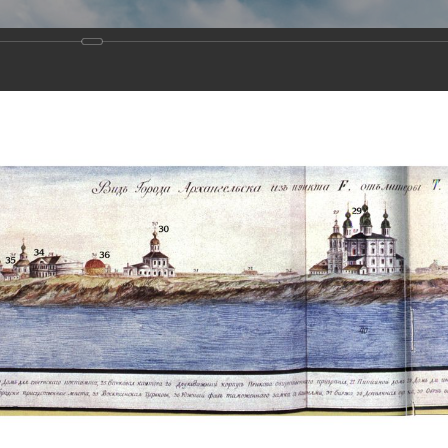
Виртуа
Новомученико
Земли А
Сайт создан по благосло
и Холмо
Наследники
Галерея
Главная
Галерея
Храмы-мученики Архангельска
Свято-Тро