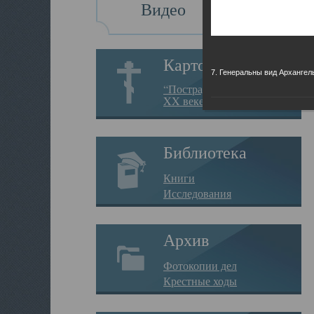
Видео
Картотека
7. Генеральны вид Архангел
“Пострадавшие за веру в
XX веке на Севере”
Библиотека
Книги
Исследования
Архив
Фотокопии дел
Крестные ходы