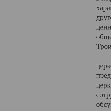
хара
друг
ценн
обще
Трои
Ярк
церк
пред
церк
сотр
обсу