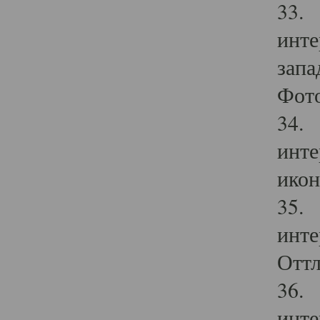
33. 
инте
запа
Фото
34. 
инте
икон
35. 
инте
Оттл
36. 
инте