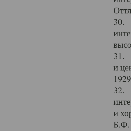
Оттл
30. 
инте
высо
31. 
и це
1929 
32. 
инте
и хо
Б.Ф. 