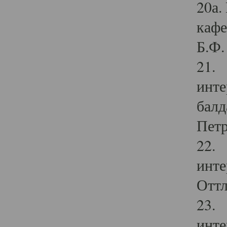
20а.
кафе
Б.Ф. 
21. 
инте
балд
Петр
22. 
инте
Оттл
23. 
инте