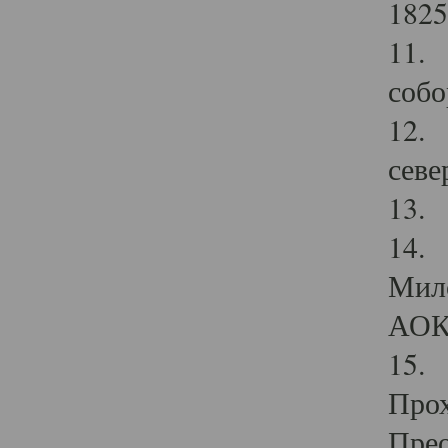
1825
11.
собо
12. 
севе
13.
14. 
Мило
АОК
15. 
Прох
Прео