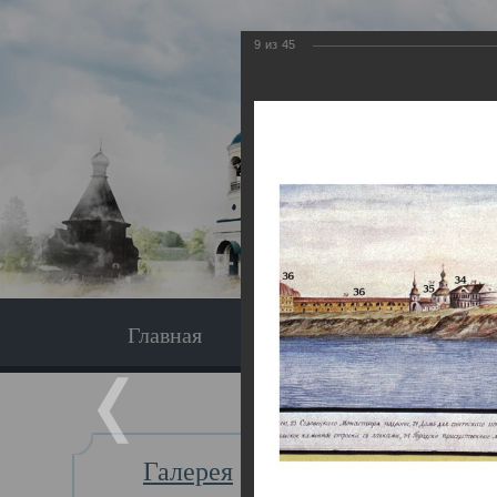
9
из
45
Главная
Экскурсия
Главная
Галерея