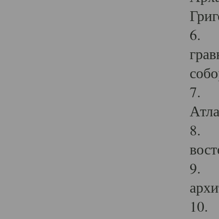
Григ
6. П
грав
собо
7. Г
Атла
8. С
вост
9. С
архи
10. 