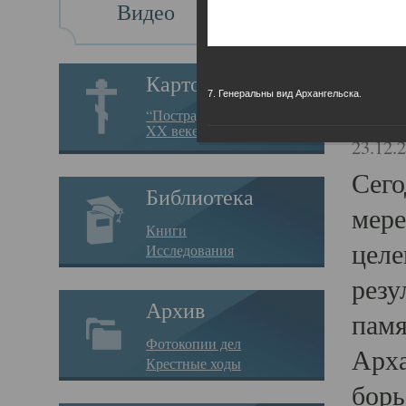
Видео
Св
Картотека
7. Генеральны вид Архангельска.
Свя
“Пострадавшие за веру в
XX веке на Севере”
23.12.
Сего
Библиотека
мере
Книги
целе
Исследования
резу
Архив
памя
Фотокопии дел
Арха
Крестные ходы
борь