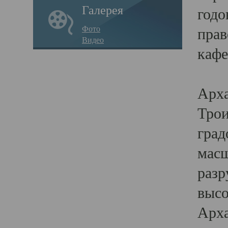
Галерея
годо
Фото
прав
Видео
кафе
Воз
Арха
Трои
град
масш
разр
высо
Арха