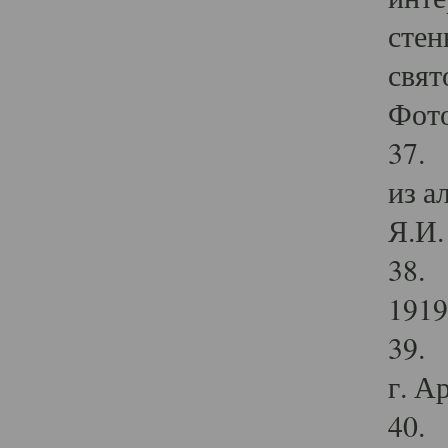
стен
свят
Фото
37. 
из а
Я.И. 
38. 
1919
39. 
г. А
40. 