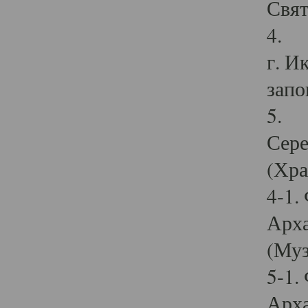
Свят
4. И
г. И
запо
5. И
Сере
(Хра
4-1.
Арха
(Муз
5-1.
Арха