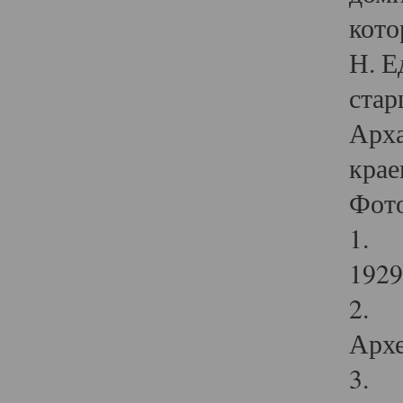
кото
Н. Е
стар
Арха
крае
Фот
1. С
1929 
2. Р
Архе
3. Ф