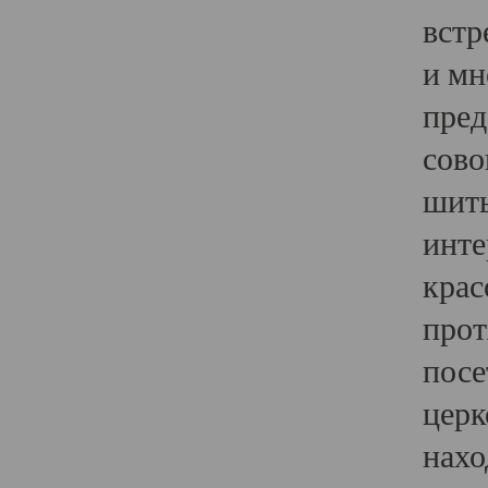
встр
и мн
пред
сово
шить
инте
крас
прот
посе
церк
нахо