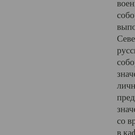
воен
собо
выпо
Севе
русс
собо
знач
личн
пред
знач
со в
в ка