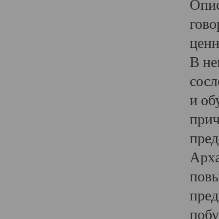
Опис
гово
ценн
В не
сосл
и об
прич
пред
Арха
повы
пред
побу