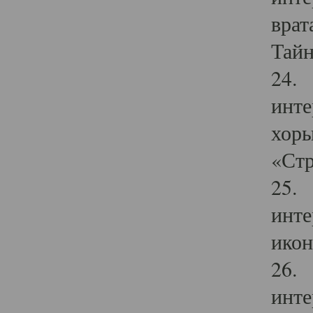
врат
Тайн
24. 
инте
хоры
«Стр
25. 
инте
икон
26. 
инте