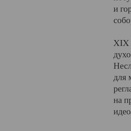
и го
собо
Явл
XIX 
духо
Несл
для 
регл
на п
идео
Поя