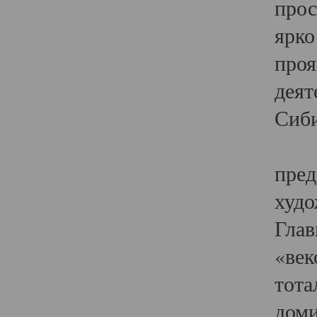
прос
ярко
проя
деят
Сиби
Одн
пред
худо
Глав
«век
тота
доми