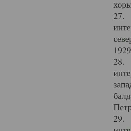
хоры
27. 
инте
севе
1929 
28. 
инте
запа
балд
Петр
29. 
инте