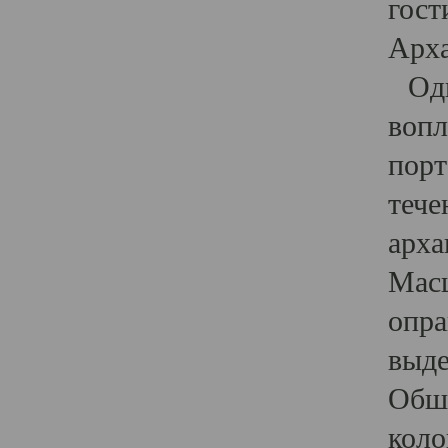
гост
Арха
Один
вопл
порт
тече
арха
Масш
опра
выде
Обши
коло