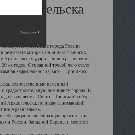
 Архангельска
Слайд-шоу:
 чем другие губернские города России
 в результате которых он лишился многих
у Архангельску ударила волна разрушения,
 20 –х годов. Отправной точкой чего стало
нсамбля кафедрального Свято – Троицкого
а, величественный каменный
ю и градостроительную доминанту города. В
оть до разрушения Свято – Троицкий собор
ний Архангельска, по праву занимающий
ртине Архангельска.
 себе яркую и своеобразную архитектуру
ниями России, Западной Европы и местной
вали его кафедральное значение,