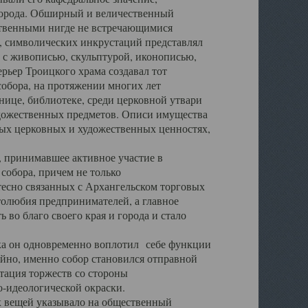
города. Обширный и величественный
ственными нигде не встречающимися
 символических инкрустаций представлял
 с живописью, скульптурой, иконописью,
ьер Троицкого храма создавал тот
обора, на протяжении многих лет
ице, библиотеке, среди церковной утвари
удожественных предметов. Описи имущества
ьных церковных и художественных ценностях,
, принимавшее активное участие в
собора, причем не только
 тесно связанных с Архангельском торговых
толюбия предпринимателей, а главное
во благо своего края и города и стало
 он одновременно воплотил себе функции
айно, именно собор становился отправной
тация торжеств со стороны
-идеологической окраски.
вещей указывало на общественный