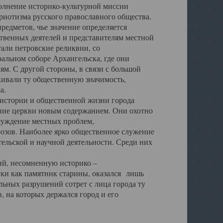
полнение историко-культурной миссии
триотизма русского православного общества.
редметов, чье значение определяется
твенных деятелей и представителям местной
тали петровские реликвии, со
альном соборе Архангельска, где они
м. С другой стороны, в связи с большой
кивали ту общественную значимость,
а.
тории и общественной жизни города
ение церкви новым содержанием. Они охотно
бсуждение местных проблем,
юзов. Наиболее ярко общественное служение
ельской и научной деятельности. Среди них
й, несомненную историко –
ауки как памятник старины, оказался лишь
ьных разрушений сотрет с лица города ту
 на которых держался город и его