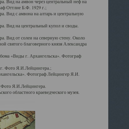
а. Вид на амвон через центральный неф на
аф Оттлие Б.Ф. 1929 г.;
. Вид с амвона на алтарь и центральную
а. Вид на центральный купол и своды.
. Вид от солеи на северную стену. Около
ой святого благоверного князя Александра
бома «Виды г. Архангельска». Фотограф
г. Фото Я.И.Лейцингера.;
рхангельска». Фотограф Лейцингер Я.И.
. Фото Я.И.Лейцингера.
кого областного краеведческого музея.