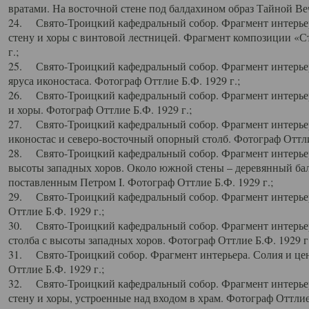
вратами. На восточной стене под балдахином образ Тайной Веч
24. Свято-Троицкий кафедральный собор. Фрагмент интерьер
стену и хоры с винтовой лестницей. Фрагмент композиции «С
г.;
25. Свято-Троицкий кафедральный собор. Фрагмент интерьера
яруса иконостаса. Фотограф Оттлие Б.Ф. 1929 г.;
26. Свято-Троицкий кафедральный собор. Фрагмент интерьер
и хоры. Фотограф Оттлие Б.Ф. 1929 г.;
27. Свято-Троицкий кафедральный собор. Фрагмент интерьер
иконостас и северо-восточный опорный столб. Фотограф Оттлие
28. Свято-Троицкий кафедральный собор. Фрагмент интерьер
высоты западных хоров. Около южной стены – деревянный бал
поставленным Петром I. Фотограф Оттлие Б.Ф. 1929 г.;
29. Свято-Троицкий кафедральный собор. Фрагмент интерьер
Оттлие Б.Ф. 1929 г.;
30. Свято-Троицкий кафедральный собор. Фрагмент интерье
столба с высоты западных хоров. Фотограф Оттлие Б.Ф. 1929 г.
31. Свято-Троицкий собор. Фрагмент интерьера. Солия и цен
Оттлие Б.Ф. 1929 г.;
32. Свято-Троицкий кафедральный собор. Фрагмент интерьер
стену и хоры, устроенные над входом в храм. Фотограф Оттлие 