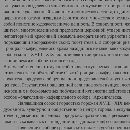
заслуженно выделяя из многочисленных культовых построек 
иконостас украшенный колоннами ионического стиля, с един
царскими вратами, изящным фронтоном и множеством резных,
собой поистине художественную ценность. В совокупности же
шитьем, многочисленными предметами церковной утвари интер
неповторимый красочный ансамбль декоративного убранства с
поражающий воображение своих посетителей. В соборной ризн
Троицкого кафедрального храма находилось не мало высокох
собора конца XVIII - XIX вв. позволяют говорить о значител
скопившемся в соборе за долгие годы.
В немалой степени этому способствовало купеческое сословие
строительстве и обустройстве Свято-Троицкого кафедрального 
архангелогородского общества, но и представителей других –
центров. Результатом повышенной религиозности купцов, чес
искренних и бескорыстных побуждений купечества действовать 
особое «благолепие» кафедрального собора Архангельска.
Являвшийся особой гордостью горожан XVIII - XIX века
духовного, культурно и общественного центра города. Неслуч
точкой для многочисленных городских праздников, а регламен
власти сказывалась на придании праздникам конфессионально
Появление в соборе гражданских и даже сугубо военных 