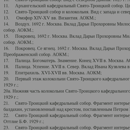
11. Архангельский кафедральный Свято-Троицкий собор. Цен
12. Свято-Троицкий собор и колокольня. Вид с запада и север
13. Омофор XIV-XV вв. Византия. АОКМ.;
14. Воздух. 1692 г. Москва. Вклад Дарьи Прохоровны Мило
собор. АОКМ.;
15. Покровец. 1692 г. Москва. Вклад Дарьи Прохоровны Ми
собор. АОКМ.;
16. Покровец. Се ягнец. 1692 г. Москва. Вклад Дарьи Прох
Преображенский собор. АОКМ.;
17. Палица. Богоматерь. Знамение. Конец XVII в. Москва. 
18. Палица. Успение. XVII в. Север. Вклад Ивана Кузвлева 
19. Епитрахиль. XVI-XVII вв. Москва. АОКМ;
20. Первый этаж колокольни Свято-Троицкого кафедрального
1929 г.;
20а. Нижняя часть колокольни Свято-Троицкого кафедрального
1929 г.;
21. Свято-Троицкий кафедральный собор. Фрагмент интерьер
балдахин, установленный над крестом, поставленным Петром I
22. Свято-Троицкий кафедральный собор. Фрагмент интерьер
Оттлие Б.Ф. 1929 г.;
23. Свято-Троицкий кафедральный собор. Фрагмент интерье