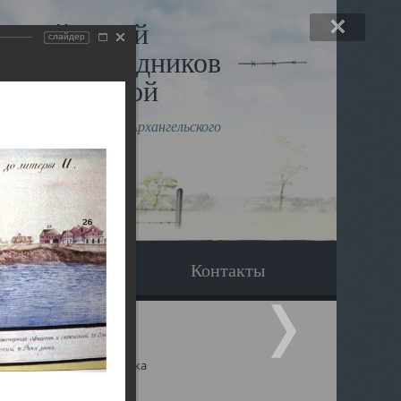
льный музей
слайдер
в и исповедников
рхангельской
влению митрополита Архангельского
горского Даниила
Вопрос-ответ
Контакты
ицкий собор Архангельска