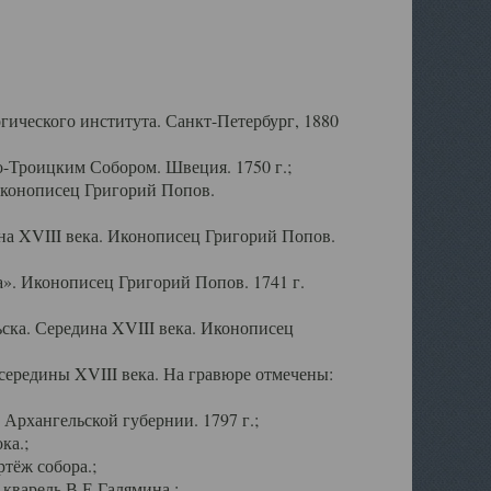
ического института. Санкт-Петербург, 1880
-Троицким Собором. Швеция. 1750 г.;
Иконописец Григорий Попов.
а XVIII века. Иконописец Григорий Попов.
». Иконописец Григорий Попов. 1741 г.
ска. Середина XVIII века. Иконописец
ередины XVIII века. На гравюре отмечены:
Архангельской губернии. 1797 г.;
ка.;
тёж собора.;
кварель В.Е.Галямина.;