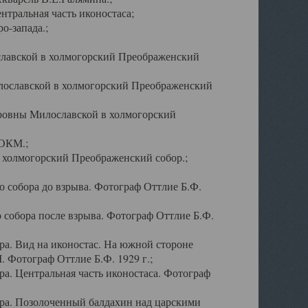
тральная часть иконостаса;
о-запада.;
славской в холмогорский Преображенский
лославской в холмогорский Преображенский
оровны Милославской в холмогорский
АОКМ.;
в холмогорский Преображенский собор.;
 собора до взрыва. Фотограф Оттлие Б.Ф.
 собора после взрыва. Фотограф Оттлие Б.Ф.
а. Вид на иконостас. На южной стороне
. Фотограф Оттлие Б.Ф. 1929 г.;
а. Центральная часть иконостаса. Фотограф
ра. Позолоченный балдахин над царскими