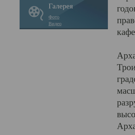
Галерея
годо
Фото
прав
Видео
кафе
Воз
Арха
Трои
град
масш
разр
высо
Арха