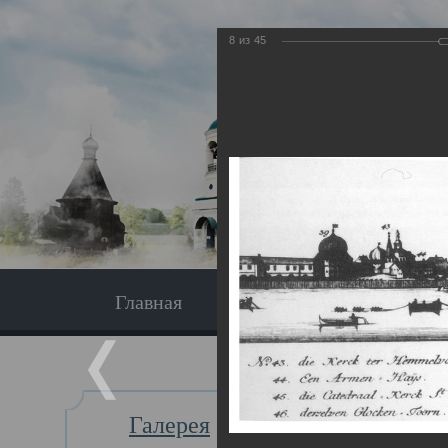
8
из
45
Главная
Экскурсия
Главная
Галерея