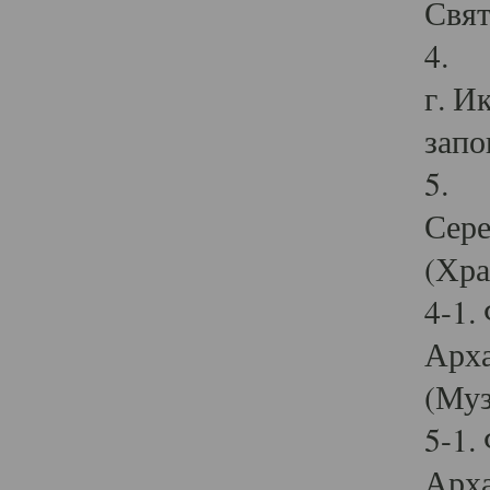
Свят
4. И
г. И
запо
5. И
Сере
(Хра
4-1.
Арха
(Муз
5-1.
Арха