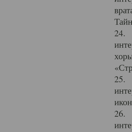
врат
Тайн
24. 
инте
хоры
«Стр
25. 
инте
икон
26. 
инте