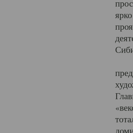
прос
ярко
проя
деят
Сиби
Одн
пред
худо
Глав
«век
тота
доми