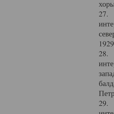
хоры
27. 
инте
севе
1929 
28. 
инте
запа
балд
Петр
29. 
инте