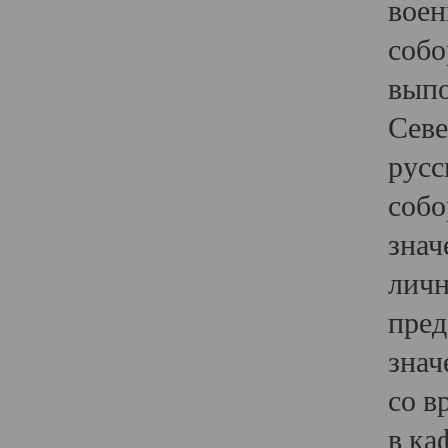
воен
собо
выпо
Севе
русс
собо
знач
личн
пред
знач
со в
в ка