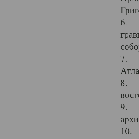
Григ
6. П
грав
собо
7. Г
Атла
8. С
вост
9. С
архи
10. 