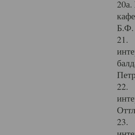
20а.
кафе
Б.Ф. 
21. 
инте
балд
Петр
22. 
инте
Оттл
23. 
инте