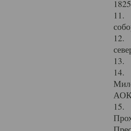
1825
11.
собо
12. 
севе
13.
14. 
Мило
АОК
15. 
Прох
Прео