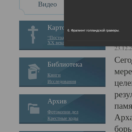
Видео
Св
Картотека
6. Фрагмент голландской гравюры.
Свя
“Пострадавшие за веру в
XX веке на Севере”
23.12.
Сего
Библиотека
мере
Книги
целе
Исследования
резу
Архив
памя
Фотокопии дел
Арха
Крестные ходы
борь