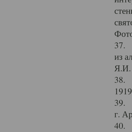
стен
свят
Фото
37. 
из а
Я.И. 
38. 
1919
39. 
г. А
40. 