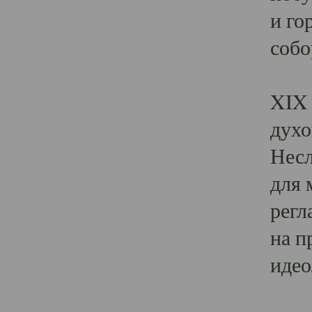
и го
собо
Явл
XIX 
духо
Несл
для 
регл
на п
идео
Поя