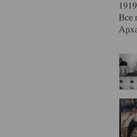
1919
Все 
Арха