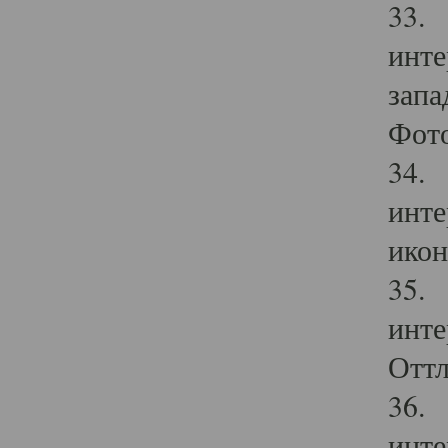
33. 
инте
запа
Фото
34. 
инте
икон
35. 
инте
Оттл
36. 
инте