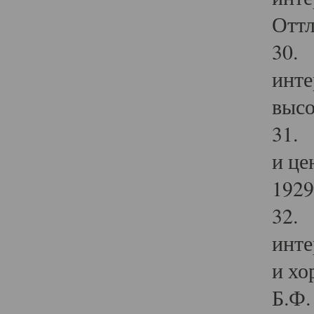
Оттл
30. 
инте
высо
31. 
и це
1929 
32. 
инте
и хо
Б.Ф. 