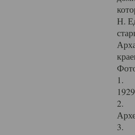
кото
Н. Е
стар
Арха
крае
Фот
1. С
1929 
2. Р
Архе
3. Ф