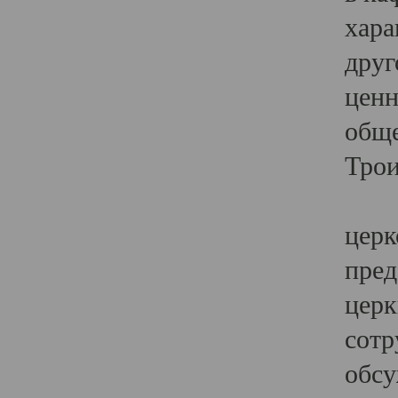
хара
друг
ценн
обще
Трои
Ярк
церк
пред
церк
сотр
обсу