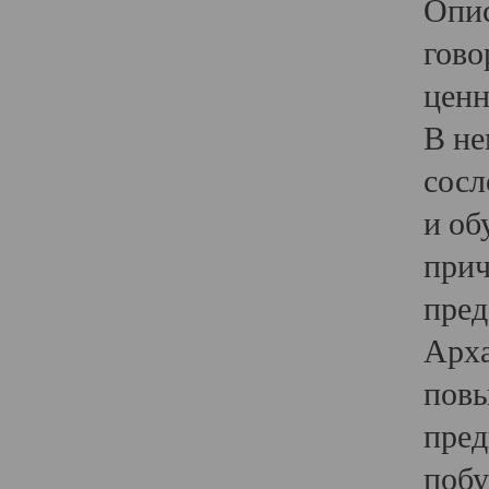
Опис
гово
ценн
В не
сосл
и об
прич
пред
Арха
повы
пред
побу