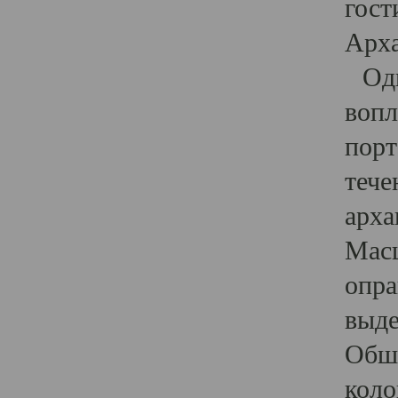
гост
Арха
Один
вопл
порт
тече
арха
Масш
опра
выде
Обши
коло