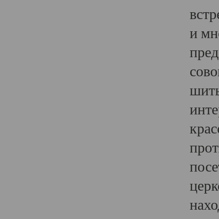
встр
и мн
пред
сово
шить
инте
крас
прот
посе
церк
нахо