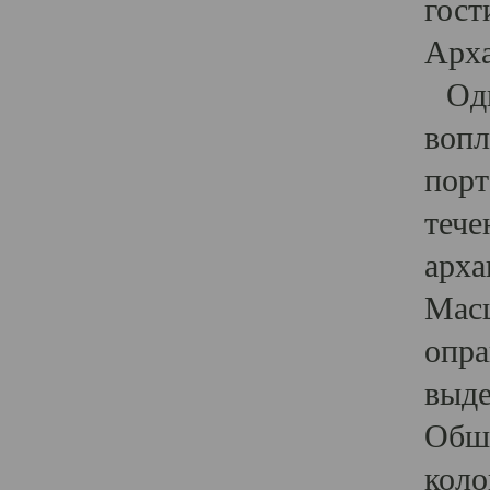
гост
Арха
Один
вопл
порт
тече
арха
Масш
опра
выде
Обши
коло