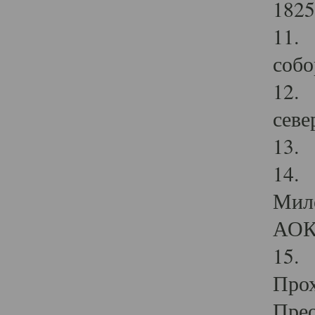
1825
11.
собо
12. 
севе
13.
14. 
Мило
АОК
15. 
Прох
Прео