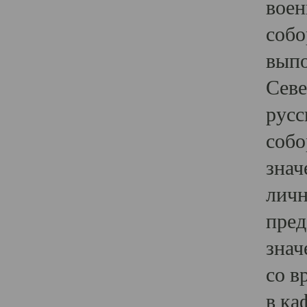
воен
собо
выпо
Севе
русс
собо
знач
личн
пред
знач
со в
в ка