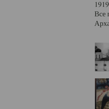
1919
Все 
Арха