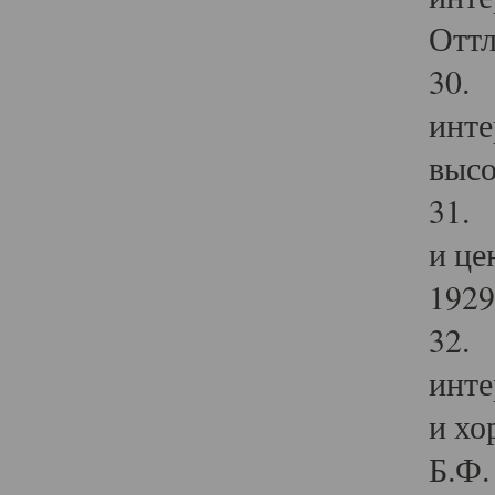
Оттл
30. 
инте
высо
31. 
и це
1929 
32. 
инте
и хо
Б.Ф. 