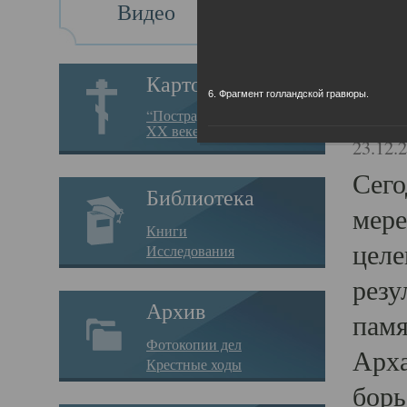
Видео
Св
Картотека
6. Фрагмент голландской гравюры.
Свя
“Пострадавшие за веру в
XX веке на Севере”
23.12.
Сего
Библиотека
мере
Книги
целе
Исследования
резу
Архив
памя
Фотокопии дел
Арха
Крестные ходы
борь