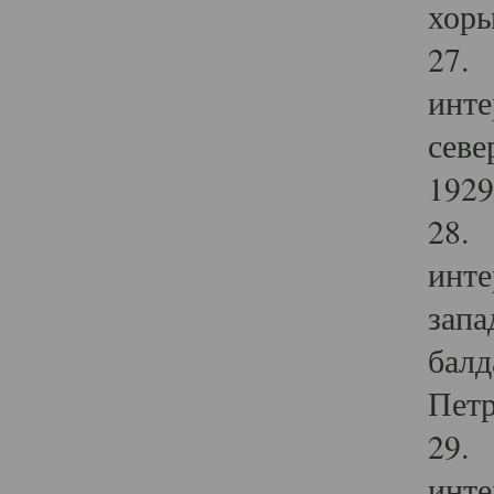
хоры
27. 
инте
севе
1929 
28. 
инте
запа
балд
Петр
29. 
инте