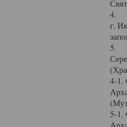
Свят
4. И
г. И
запо
5. И
Сере
(Хра
4-1.
Арха
(Муз
5-1.
Арха