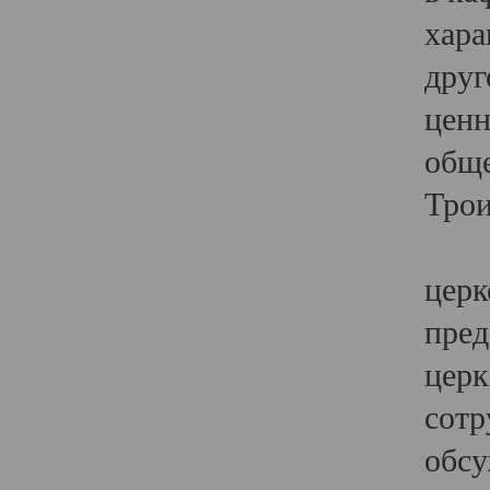
хара
друг
ценн
обще
Трои
Ярк
церк
пред
церк
сотр
обсу