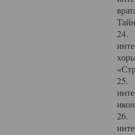
врат
Тайн
24. 
инте
хоры
«Стр
25. 
инте
икон
26. 
инте