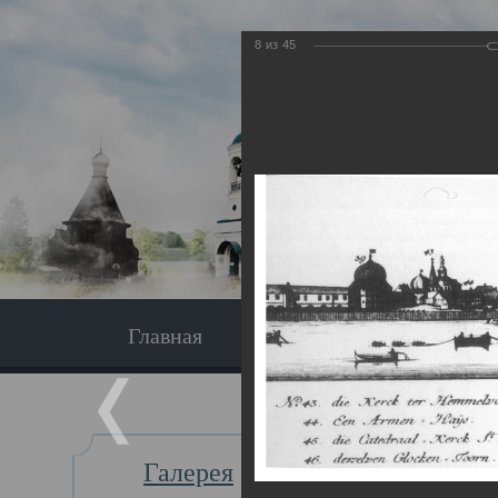
8
из
45
Главная
Экскурсия
Главная
Галерея