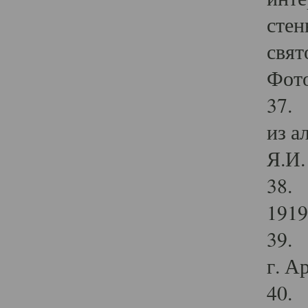
стен
свят
Фото
37. 
из а
Я.И. 
38. 
1919
39. 
г. А
40. 