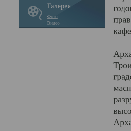
Галерея
годо
Фото
прав
Видео
кафе
Воз
Арха
Трои
град
масш
разр
высо
Арха