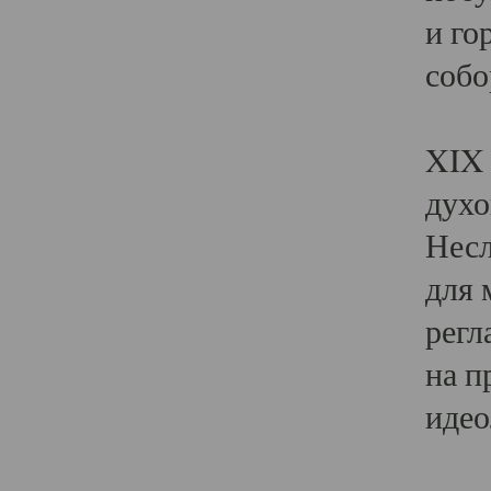
и го
собо
Явл
XIX 
духо
Несл
для 
регл
на п
идео
Поя