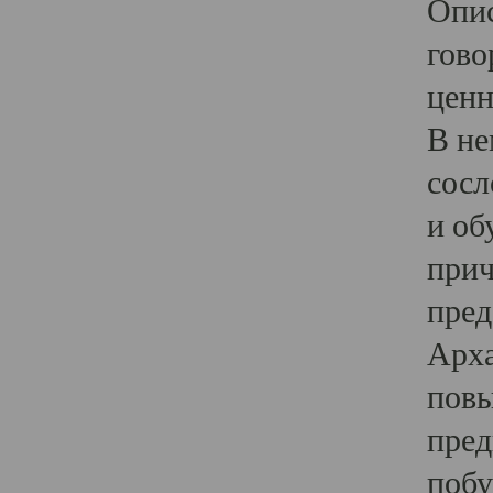
Опис
гово
ценн
В не
сосл
и об
прич
пред
Арха
повы
пред
побу