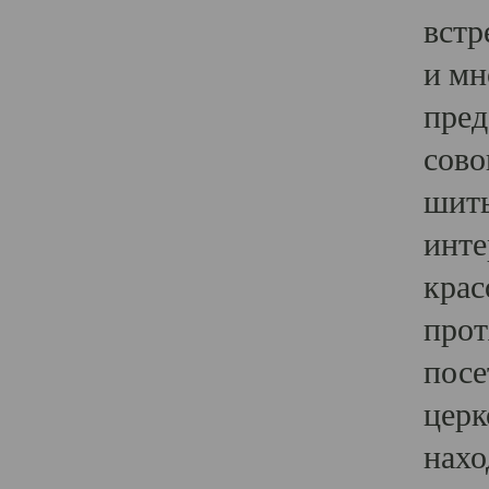
встр
и мн
пред
сово
шить
инте
крас
прот
посе
церк
нахо