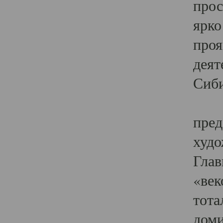
прос
ярко
проя
деят
Сиби
Одн
пред
худо
Глав
«век
тота
доми