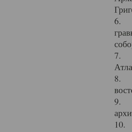
Григ
6. П
грав
собо
7. Г
Атла
8. С
вост
9. С
архи
10. 