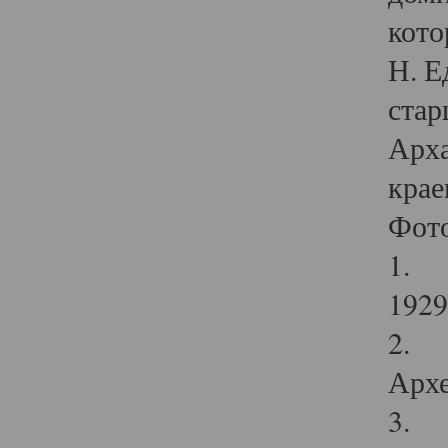
кото
Н. Е
стар
Арха
крае
Фот
1. С
1929 
2. Р
Архе
3. Ф