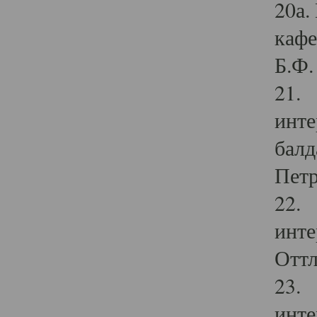
20а.
кафе
Б.Ф. 
21. 
инте
балд
Петр
22. 
инте
Оттл
23. 
инте