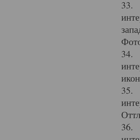
33. 
инте
запа
Фото
34. 
инте
икон
35. 
инте
Оттл
36. 
инте