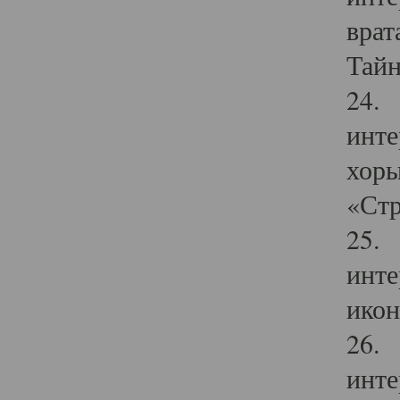
врат
Тайн
24. 
инте
хоры
«Стр
25. 
инте
икон
26. 
инте