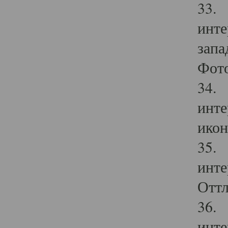
33. 
инте
запа
Фото
34. 
инте
икон
35. 
инте
Оттл
36. 
инте