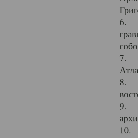
Григ
6. П
грав
собо
7. Г
Атла
8. С
вост
9. С
архи
10. 