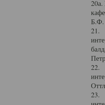
20а.
кафе
Б.Ф. 
21. 
инте
балд
Петр
22. 
инте
Оттл
23. 
инте