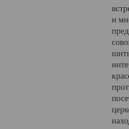
встр
и мн
пред
сово
шить
инте
крас
прот
посе
церк
нахо