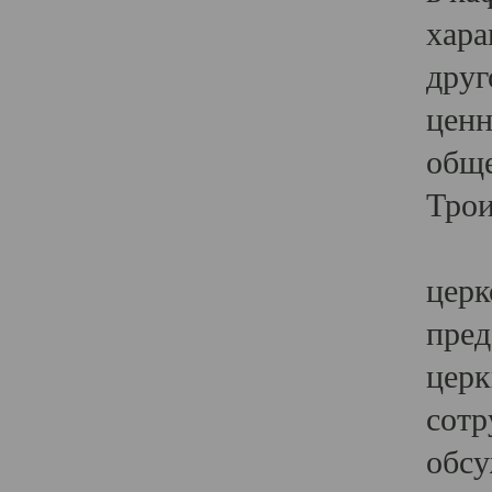
хара
друг
ценн
обще
Трои
Ярк
церк
пред
церк
сотр
обсу