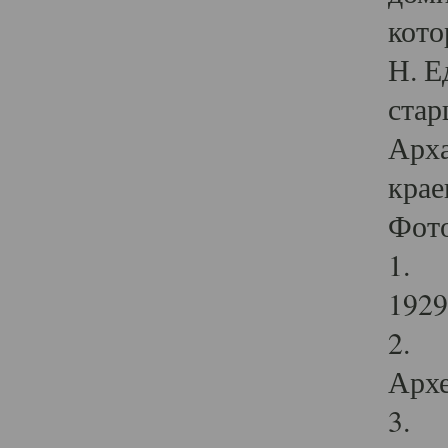
кото
Н. Е
стар
Арха
крае
Фот
1. С
1929 
2. Р
Архе
3. Ф