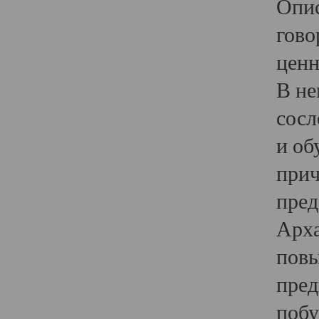
Опис
гово
ценн
В не
сосл
и об
прич
пред
Арха
повы
пред
побу