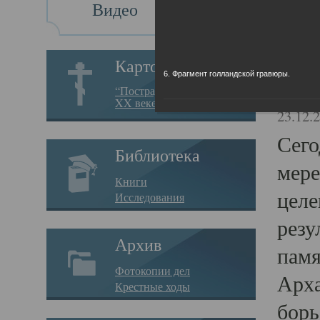
Видео
Св
Картотека
6. Фрагмент голландской гравюры.
Свя
“Пострадавшие за веру в
XX веке на Севере”
23.12.
Сего
Библиотека
мере
Книги
целе
Исследования
резу
Архив
памя
Фотокопии дел
Арха
Крестные ходы
борь