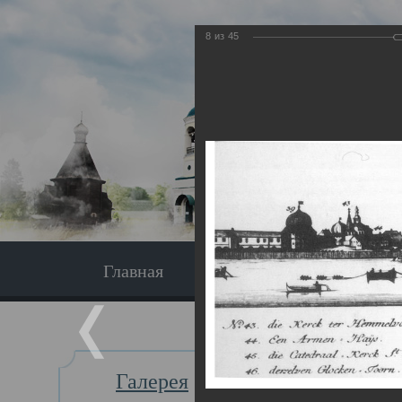
8
из
45
Главная
Экскурсия
Главная
Галерея