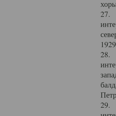
хоры
27. 
инте
севе
1929 
28. 
инте
запа
балд
Петр
29. 
инте