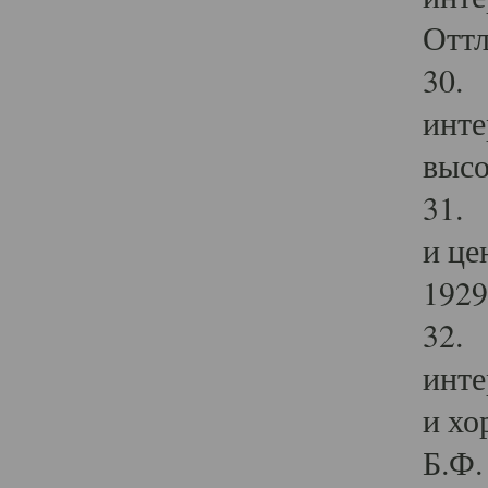
Оттл
30. 
инте
высо
31. 
и це
1929 
32. 
инте
и хо
Б.Ф. 