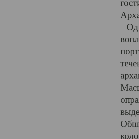
гост
Арха
Один
вопл
порт
тече
арха
Масш
опра
выде
Обши
коло