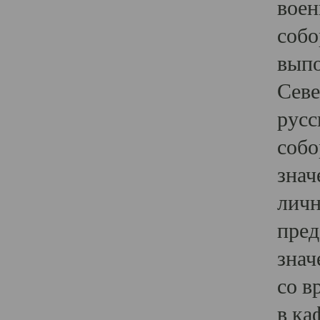
воен
собо
выпо
Севе
русс
собо
знач
личн
пред
знач
со в
в ка