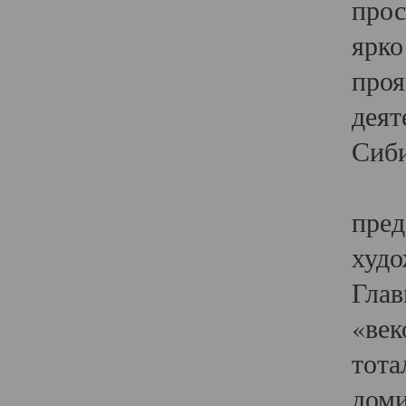
прос
ярко
проя
деят
Сиби
Одн
пред
худо
Глав
«век
тота
доми