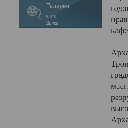
Галерея
годо
Фото
прав
Видео
кафе
Воз
Арха
Трои
град
масш
разр
высо
Арха