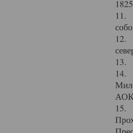
1825
11.
собо
12. 
севе
13.
14. 
Мило
АОК
15. 
Прох
Прео