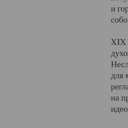
и го
собо
Явл
XIX 
духо
Несл
для 
регл
на п
идео
Поя