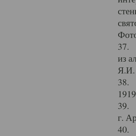
стен
свят
Фото
37. 
из а
Я.И. 
38. 
1919
39. 
г. А
40. 