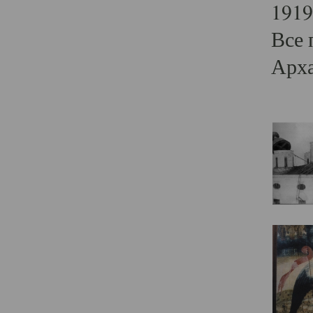
1919
Все 
Арха