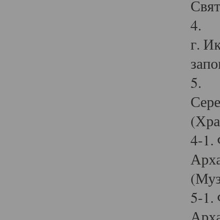
Свят
4. И
г. И
запо
5. И
Сере
(Хра
4-1.
Арха
(Муз
5-1.
Арха