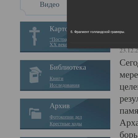
Видео
Св
Картотека
6. Фрагмент голландской гравюры.
Свя
“Пострадавшие за веру в
XX веке на Севере”
23.12.
Сего
Библиотека
мере
Книги
целе
Исследования
резу
Архив
памя
Фотокопии дел
Арха
Крестные ходы
борь