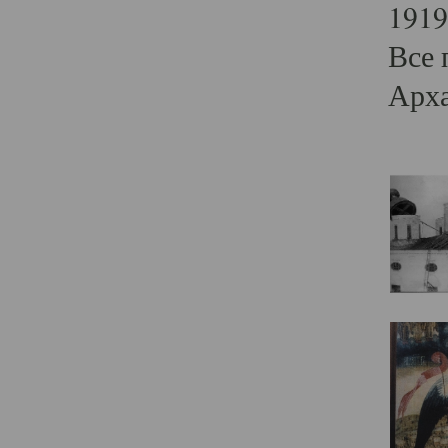
1919
Все 
Арха