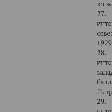
хоры
27. 
инте
севе
1929 
28. 
инте
запа
балд
Петр
29. 
инте