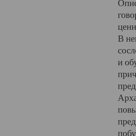
Опис
гово
ценн
В не
сосл
и об
прич
пред
Арха
повы
пред
побу