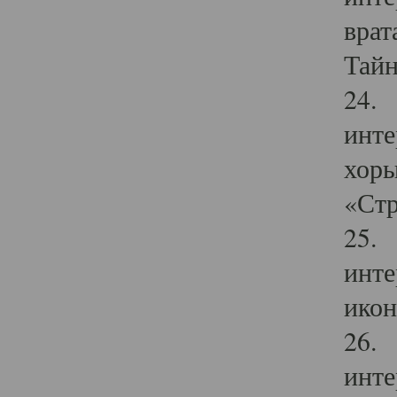
врат
Тайн
24. 
инте
хоры
«Стр
25. 
инте
икон
26. 
инте