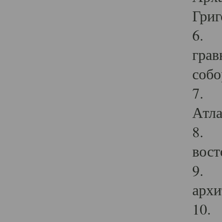
Григ
6. П
грав
собо
7. Г
Атла
8. С
вост
9. С
архи
10. 