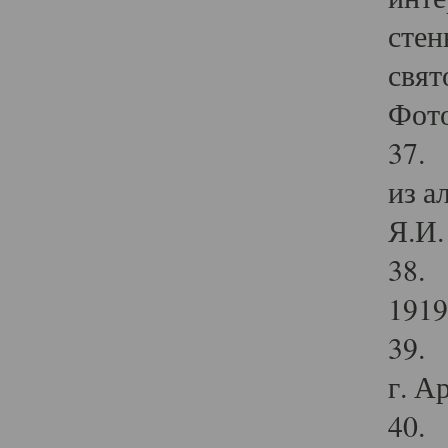
стен
свят
Фото
37. 
из а
Я.И. 
38. 
1919
39. 
г. А
40. 