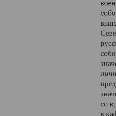
воен
собо
выпо
Севе
русс
собо
знач
личн
пред
знач
со в
в ка