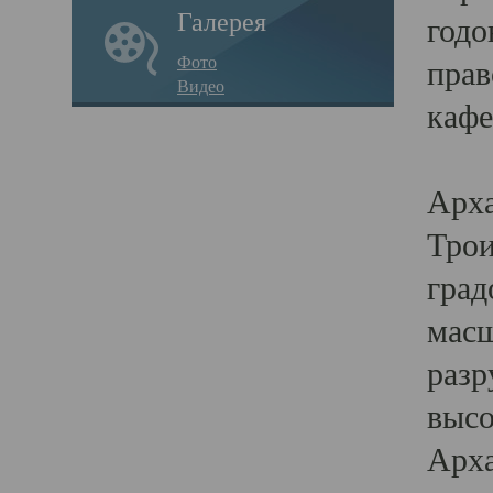
Галерея
годо
Фото
прав
Видео
кафе
Воз
Арха
Трои
град
масш
разр
высо
Арха