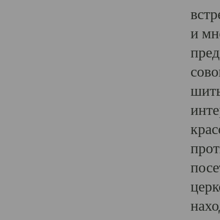
встр
и мн
пред
сово
шить
инте
крас
прот
посе
церк
нахо