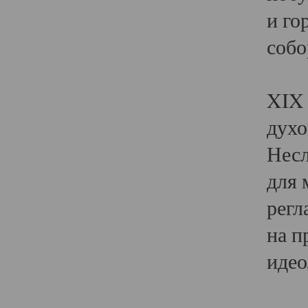
и го
собо
Явл
XIX 
духо
Несл
для 
регл
на п
идео
Поя