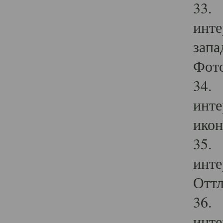
33. 
инте
запа
Фото
34. 
инте
икон
35. 
инте
Оттл
36. 
инте