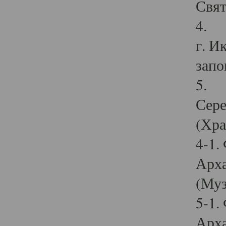
Свят
4. И
г. И
запо
5. И
Сере
(Хра
4-1.
Арха
(Муз
5-1.
Арха