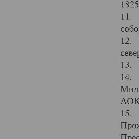
1825
11.
собо
12. 
севе
13.
14. 
Мило
АОК
15. 
Прох
Прео