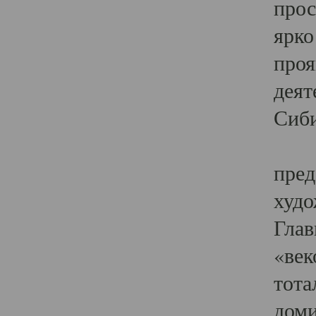
прос
ярко
проя
деят
Сиби
Одн
пред
худо
Глав
«век
тота
доми