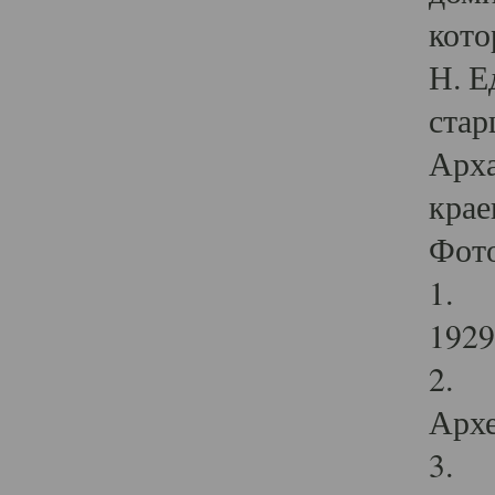
кото
Н. Е
стар
Арха
крае
Фот
1. С
1929 
2. Р
Архе
3. Ф