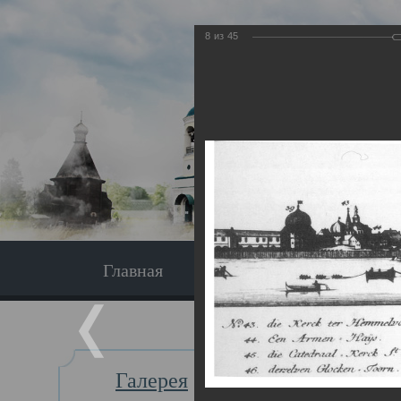
8
из
45
Главная
Экскурсия
Главная
Галерея