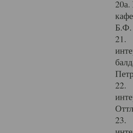
20а.
кафе
Б.Ф. 
21. 
инте
балд
Петр
22. 
инте
Оттл
23. 
инте