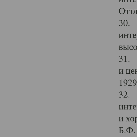
Оттл
30. 
инте
высо
31. 
и це
1929 
32. 
инте
и хо
Б.Ф. 