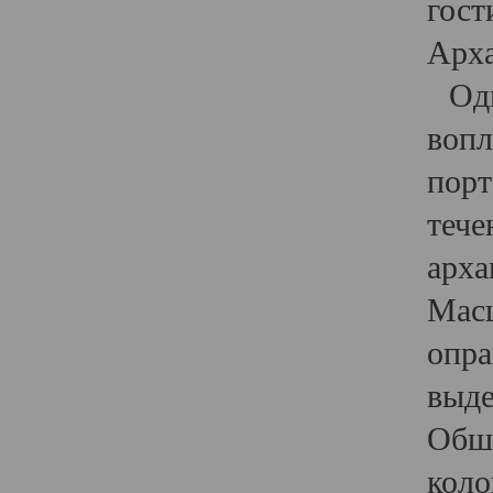
гост
Арха
Один
вопл
порт
тече
арха
Масш
опра
выде
Обши
коло