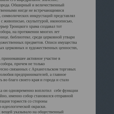
города. Обширный и величественный
ственными нигде не встречающимися
 символических инкрустаций представлял
 с живописью, скульптурой, иконописью,
ьер Троицкого храма создавал тот
обора, на протяжении многих лет
ице, библиотеке, среди церковной утвари
удожественных предметов. Описи имущества
ьных церковных и художественных ценностях,
, принимавшее активное участие в
собора, причем не только
 тесно связанных с Архангельском торговых
толюбия предпринимателей, а главное
во благо своего края и города и стало
 он одновременно воплотил себе функции
айно, именно собор становился отправной
тация торжеств со стороны
-идеологической окраски.
вещей указывало на общественный