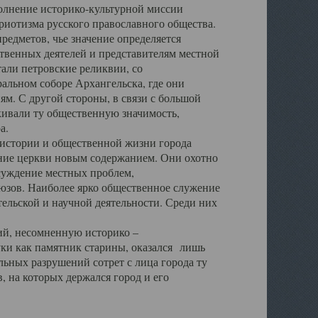
полнение историко-культурной миссии
триотизма русского православного общества.
редметов, чье значение определяется
твенных деятелей и представителям местной
тали петровские реликвии, со
альном соборе Архангельска, где они
м. С другой стороны, в связи с большой
кивали ту общественную значимость,
а.
тории и общественной жизни города
ение церкви новым содержанием. Они охотно
бсуждение местных проблем,
юзов. Наиболее ярко общественное служение
ельской и научной деятельности. Среди них
й, несомненную историко –
ауки как памятник старины, оказался лишь
ьных разрушений сотрет с лица города ту
 на которых держался город и его