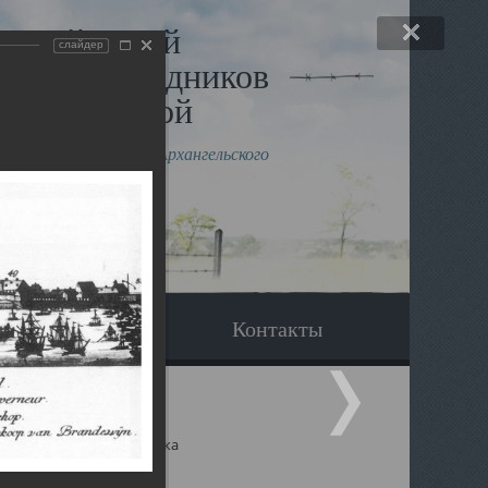
льный музей
слайдер
в и исповедников
рхангельской
влению митрополита Архангельского
горского Даниила
Вопрос-ответ
Контакты
ицкий собор Архангельска