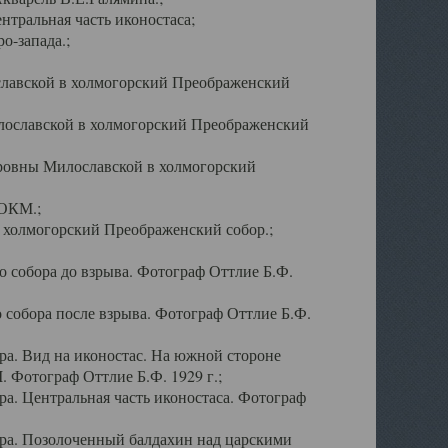
тральная часть иконостаса;
о-запада.;
славской в холмогорский Преображенский
лославской в холмогорский Преображенский
оровны Милославской в холмогорский
АОКМ.;
в холмогорский Преображенский собор.;
 собора до взрыва. Фотограф Оттлие Б.Ф.
 собора после взрыва. Фотограф Оттлие Б.Ф.
а. Вид на иконостас. На южной стороне
. Фотограф Оттлие Б.Ф. 1929 г.;
а. Центральная часть иконостаса. Фотограф
ра. Позолоченный балдахин над царскими