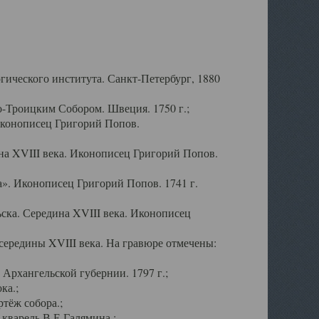
ического института. Санкт-Петербург, 1880
-Троицким Собором. Швеция. 1750 г.;
Иконописец Григорий Попов.
а XVIII века. Иконописец Григорий Попов.
». Иконописец Григорий Попов. 1741 г.
ска. Середина XVIII века. Иконописец
ередины XVIII века. На гравюре отмечены:
Архангельской губернии. 1797 г.;
ка.;
тёж собора.;
кварель В.Е.Галямина.;