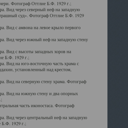
ери. Фотограф Оттлие Б.Ф. 1929 г.;
а. Вид через северный неф на западную
трашный суд». Фотограф Оттлие Б.Ф. 1929
. Вид с амвона на левое крыло первого
а. Вид через южный неф на западную стену
а. Вид с высоты западных хоров на
 Б.Ф. 1929 г.;
а. Вид на юго-восточную часть храма с
дахин, установленный над крестом,
а. Вид на северную стену храма. Фотограф
ра. Вид на южную стену и два опорных
;
тральная часть иконостаса. Фотограф
а. Вид через центральный неф на западную
Б.Ф. 1929 г.;