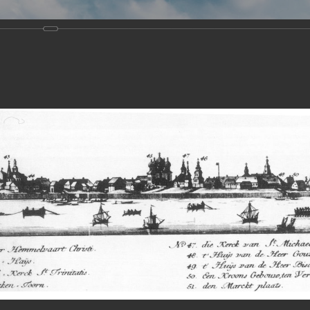
Виртуа
Новомученико
Земли А
Сайт создан по благосло
и Холмо
Наследники
Галерея
Главная
Галерея
Храмы-мученики Архангельска
Свято-Тро