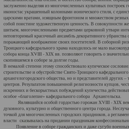
заслуженно выделяя из многочисленных культовых построек 
иконостас украшенный колоннами ионического стиля, с един
царскими вратами, изящным фронтоном и множеством резных,
собой поистине художественную ценность. В совокупности же
шитьем, многочисленными предметами церковной утвари интер
неповторимый красочный ансамбль декоративного убранства с
поражающий воображение своих посетителей. В соборной ризн
Троицкого кафедрального храма находилось не мало высокох
собора конца XVIII - XIX вв. позволяют говорить о значител
скопившемся в соборе за долгие годы.
В немалой степени этому способствовало купеческое сословие
строительстве и обустройстве Свято-Троицкого кафедрального 
архангелогородского общества, но и представителей других –
центров. Результатом повышенной религиозности купцов, чес
искренних и бескорыстных побуждений купечества действовать 
особое «благолепие» кафедрального собора Архангельска.
Являвшийся особой гордостью горожан XVIII - XIX века
духовного, культурно и общественного центра города. Неслуч
точкой для многочисленных городских праздников, а регламен
власти сказывалась на придании праздникам конфессионально
Появление в соборе гражданских и даже сугубо военных 