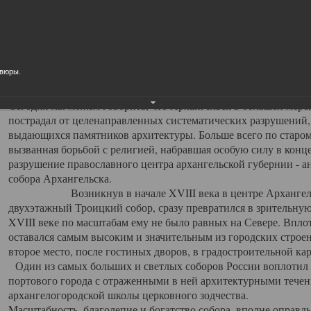
Свято-Троицкий собор
Свято-Троицкий собор Архангельска
авюры.
23.12.2015
Сегодня мы можем говорить, что Архангельск в большей мере,
пострадал от целенаправленных систематических разрушений,
выдающихся памятников архитектуры. Больше всего по старом
вызванная борьбой с религией, набравшая особую силу в конце
разрушение православного центра архангельской губернии - а
собора Архангельска.
Возникнув в начале XVIII века в центре Архангельск
двухэтажный Троицкий собор, сразу превратился в зрительну
XVIII веке по масштабам ему не было равных на Севере. Впл
оставался самым высоким и значительным из городских строе
второе место, после гостиных дворов, в градостроительной ка
Один из самых больших и светлых соборов России воплотил в
портового города с отраженными в ней архитектурными тече
архангелогородской школы церковного зодчества.
Масштабность, благолепие и богатство собора, вполне оправды