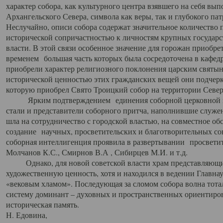
характер собора, как культурного центра взявшего на себя вы
Архангельского Севера, символа как веры, так и глубокого па
Неслучайно, описи собора содержат значительное количество п
исторической сопричастностью к личностям крупных государс
власти. В этой связи особенное значение для горожан приобре
временем большая часть которых была сосредоточена в кафедр
приобрели характер религиозного поклонения царским святыня
исторической ценностью этих гражданских вещей они подчер
которую приобрел Свято Троицкий собор на территории Север
Ярким подтверждением единения соборной церковной ис
стали и представители соборного притча, наполнившие служ
шла на сотрудничество с городской властью, на совместное о
создание научных, просветительских и благотворительных со
соборная интеллигенция проявила в развертывании просветит
Молчанов К.С., Смирнов В.А , Сибирцев М.И. и т.д.
Однако, для новой советской власти храм представляющи
художественную ценность, хотя и находился в ведении Главн
«вековым хламом». Последующая за сломом собора волна тотал
систему доминант – духовных и пространственных ориентиров,
историческая память.
Н. Едовина,