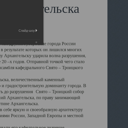
 Архангельска
Слайд-шоу:
 чем другие губернские города России
 в результате которых он лишился многих
у Архангельску ударила волна разрушения,
 20 –х годов. Отправной точкой чего стало
нсамбля кафедрального Свято – Троицкого
а, величественный каменный
ю и градостроительную доминанту города. В
оть до разрушения Свято – Троицкий собор
ний Архангельска, по праву занимающий
ртине Архангельска.
 себе яркую и своеобразную архитектуру
ниями России, Западной Европы и местной
вали его кафедральное значение,