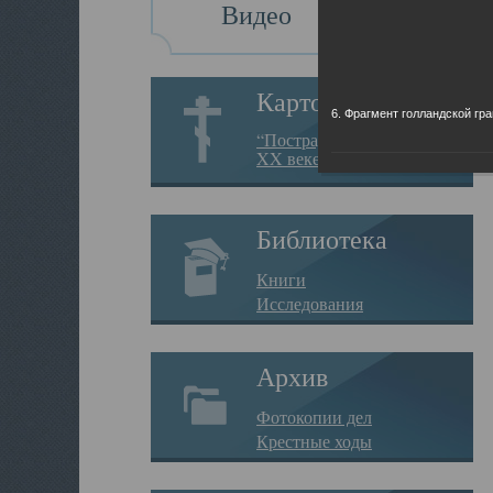
Видео
Картотека
6. Фрагмент голландской гр
“Пострадавшие за веру в
XX веке на Севере”
Библиотека
Книги
Исследования
Архив
Фотокопии дел
Крестные ходы