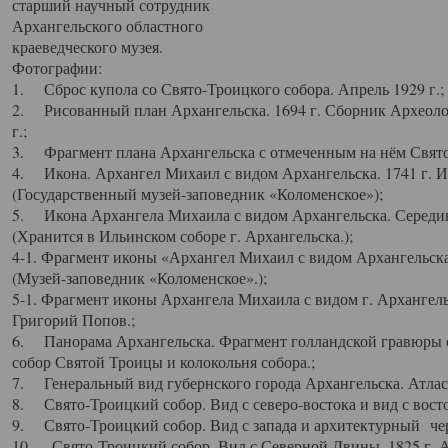
старший научный сотрудник
Архангельского областного
краеведческого музея.
Фотографии:
1. Сброс купола со Свято-Троицкого собора. Апрель 1929 г.;
2. Рисованный план Архангельска. 1694 г. Сборник Археолог
г.;
3. Фрагмент плана Архангельска с отмеченным на нём Свято
4. Икона. Архангел Михаил с видом Архангельска. 1741 г. 
(Государственный музей-заповедник «Коломенское»);
5. Икона Архангела Михаила с видом Архангельска. Середин
(Хранится в Ильинском соборе г. Архангельска.);
4-1. Фрагмент иконы «Архангел Михаил с видом Архангельска
(Музей-заповедник «Коломенское».);
5-1. Фрагмент иконы Архангела Михаила с видом г. Архангель
Григорий Попов.;
6. Панорама Архангельска. Фрагмент голландской гравюры с
собор Святой Троицы и колокольня собора.;
7. Генеральный вид губернского города Архангельска. Атлас 
8. Свято-Троицкий собор. Вид с северо-востока и вид с восто
9. Свято-Троицкий собор. Вид с запада и архитектурный чер
10. Свято-Троицкий собор. Вид с Северной Двины. 1825 г. А