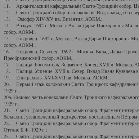
11. Архангельский кафедральный Свято-Троицкий собор. Цен
12. Свято-Троицкий собор и колокольня. Вид с запада и север
13. Омофор XIV-XV вв. Византия. АОКМ.;
14. Воздух. 1692 г. Москва. Вклад Дарьи Прохоровны Мило
собор. АОКМ.;
15. Покровец. 1692 г. Москва. Вклад Дарьи Прохоровны Ми
собор. АОКМ.;
16. Покровец. Се ягнец. 1692 г. Москва. Вклад Дарьи Прох
Преображенский собор. АОКМ.;
17. Палица. Богоматерь. Знамение. Конец XVII в. Москва. 
18. Палица. Успение. XVII в. Север. Вклад Ивана Кузвлева 
19. Епитрахиль. XVI-XVII вв. Москва. АОКМ;
20. Первый этаж колокольни Свято-Троицкого кафедрального
1929 г.;
20а. Нижняя часть колокольни Свято-Троицкого кафедрального
1929 г.;
21. Свято-Троицкий кафедральный собор. Фрагмент интерьер
балдахин, установленный над крестом, поставленным Петром I
22. Свято-Троицкий кафедральный собор. Фрагмент интерьер
Оттлие Б.Ф. 1929 г.;
23. Свято-Троицкий кафедральный собор. Фрагмент интерье