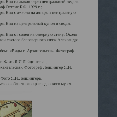
а. Вид на амвон через центральный неф на
аф Оттлие Б.Ф. 1929 г.;
. Вид с амвона на алтарь и центральную
а. Вид на центральный купол и своды.
. Вид от солеи на северную стену. Около
ой святого благоверного князя Александра
бома «Виды г. Архангельска». Фотограф
г. Фото Я.И.Лейцингера.;
рхангельска». Фотограф Лейцингер Я.И.
. Фото Я.И.Лейцингера.
кого областного краеведческого музея.