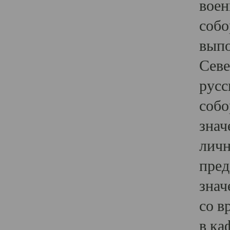
воен
собо
выпо
Севе
русс
собо
знач
личн
пред
знач
со в
в ка