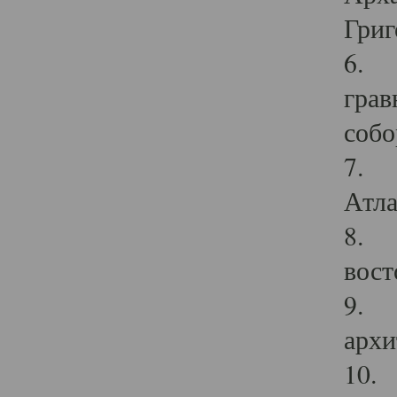
Григ
6. П
грав
собо
7. Г
Атла
8. С
вост
9. С
архи
10. 