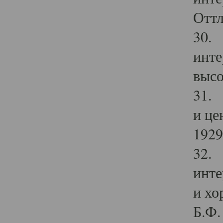
Оттл
30. 
инте
высо
31. 
и це
1929 
32. 
инте
и хо
Б.Ф. 