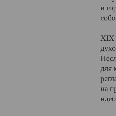
и го
собо
Явл
XIX 
духо
Несл
для 
регл
на п
идео
Поя