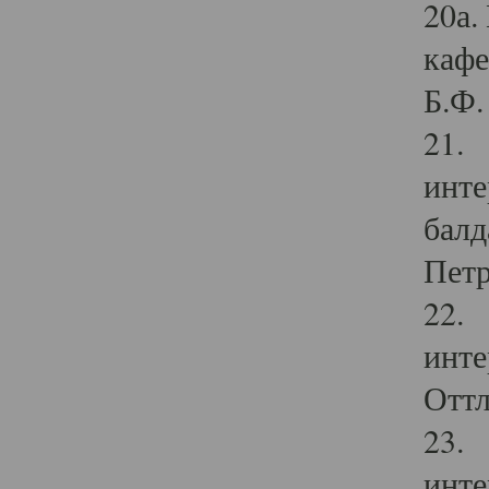
20а.
кафе
Б.Ф. 
21. 
инте
балд
Петр
22. 
инте
Оттл
23. 
инте