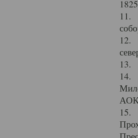
1825
11.
собо
12. 
севе
13.
14. 
Мило
АОК
15. 
Прох
Прео