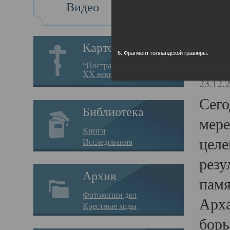
Видео
Св
Картотека
6. Фрагмент голландской гравюры.
Свя
“Пострадавшие за веру в
XX веке на Севере”
23.12.
Сего
Библиотека
мере
Книги
целе
Исследования
резу
Архив
памя
Фотокопии дел
Арха
Крестные ходы
борь