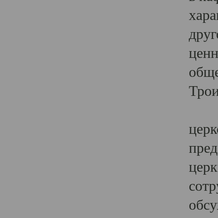
хара
друг
ценн
обще
Трои
Ярк
церк
пред
церк
сотр
обсу