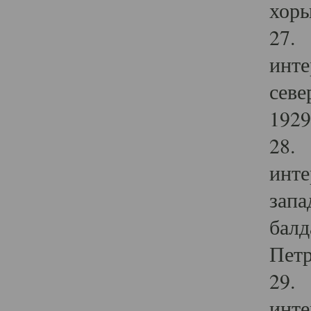
хоры
27. 
инте
севе
1929 
28. 
инте
запа
балд
Петр
29. 
инте