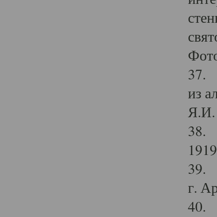
стен
свят
Фото
37. 
из а
Я.И. 
38. 
1919
39. 
г. А
40. 