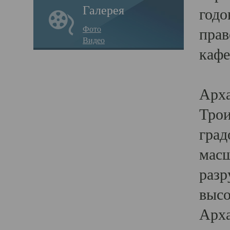
Галерея
годо
Фото
прав
Видео
кафе
Воз
Арха
Трои
град
масш
разр
высо
Арха