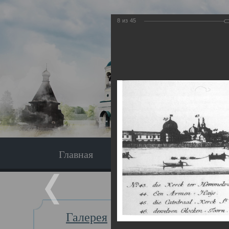
8
из
45
Главная
Экскурсия
Главная
Галерея