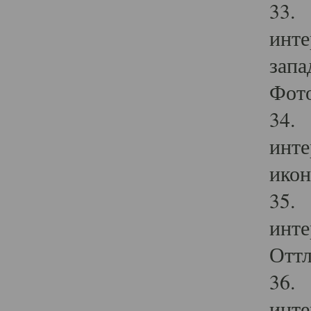
33. 
инте
запа
Фото
34. 
инте
икон
35. 
инте
Оттл
36. 
инте