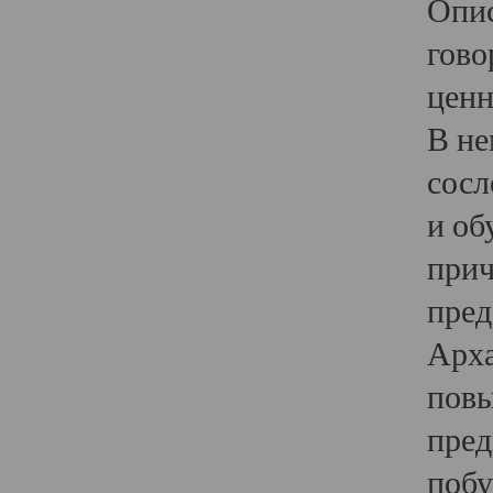
Опис
гово
ценн
В не
сосл
и об
прич
пред
Арха
повы
пред
побу