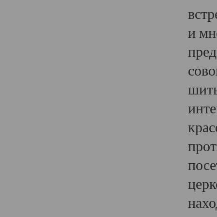
встр
и мн
пред
сово
шить
инте
крас
прот
посе
церк
нахо