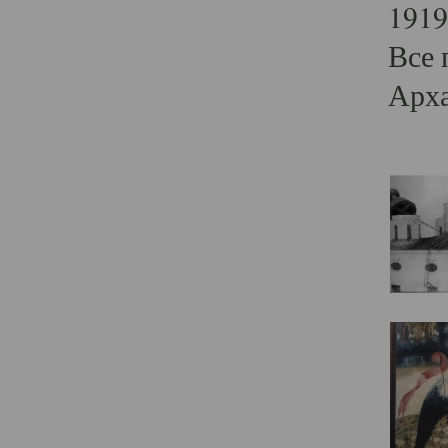
1919
Все 
Арха