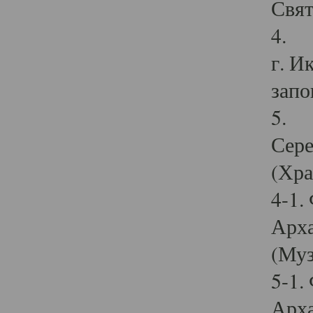
Свят
4. И
г. И
запо
5. И
Сере
(Хра
4-1.
Арха
(Муз
5-1.
Арха