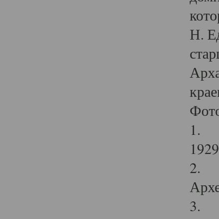
кото
Н. Е
стар
Арха
крае
Фот
1. С
1929 
2. Р
Архе
3. Ф