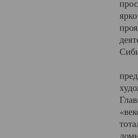
прос
ярко
проя
деят
Сиби
Одн
пред
худо
Глав
«век
тота
доми