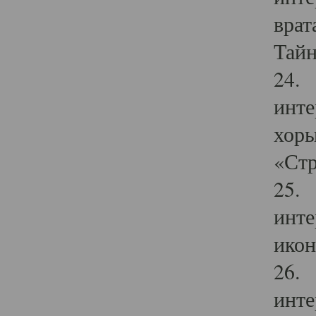
врат
Тайн
24. 
инте
хоры
«Стр
25. 
инте
икон
26. 
инте