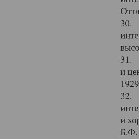
Оттл
30. 
инте
высо
31. 
и це
1929 
32. 
инте
и хо
Б.Ф. 