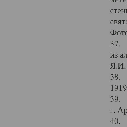
стен
свят
Фото
37. 
из а
Я.И. 
38. 
1919
39. 
г. А
40. 