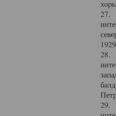
хоры
27. 
инте
севе
1929 
28. 
инте
запа
балд
Петр
29. 
инте