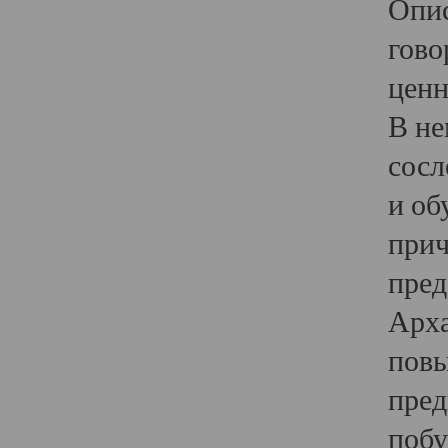
Опис
гово
ценн
В не
сосл
и об
прич
пред
Арха
повы
пред
побу