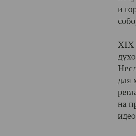
и го
собо
Явл
XIX 
духо
Несл
для 
регл
на п
идео
Поя