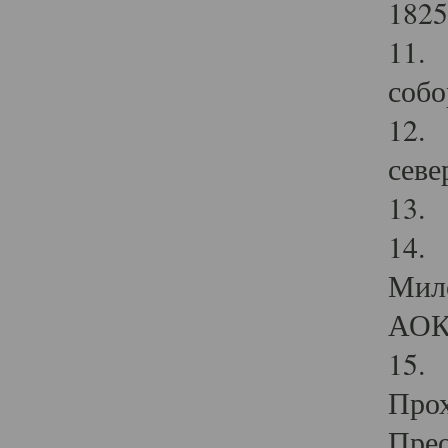
1825
11.
собо
12. 
севе
13.
14. 
Мило
АОК
15. 
Прох
Прео