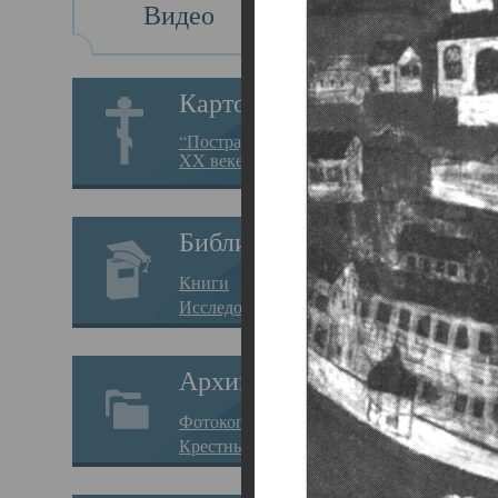
Видео
Св
Картотека
Свя
“Пострадавшие за веру в
XX веке на Севере”
23.12.
Сего
Библиотека
мере
Книги
целе
Исследования
резу
Архив
памя
Фотокопии дел
Арха
Крестные ходы
борь