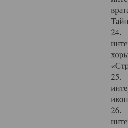
врат
Тайн
24. 
инте
хоры
«Стр
25. 
инте
икон
26. 
инте