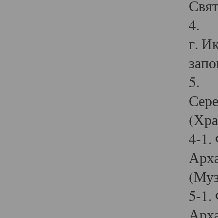
Свят
4. И
г. И
запо
5. И
Сере
(Хра
4-1.
Арха
(Муз
5-1.
Арха