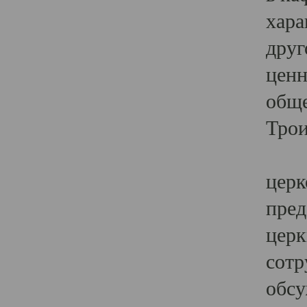
хара
друг
ценн
обще
Трои
Ярк
церк
пред
церк
сотр
обсу