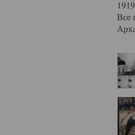
1919
Все 
Арха