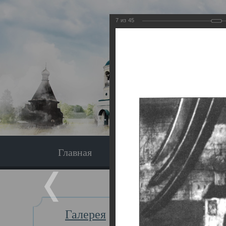
7
из
45
Главная
Экскурсия
Главная
Галерея