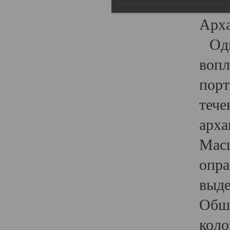
гост
Арха
Один
вопл
порт
тече
арха
Масш
опра
выде
Обши
коло