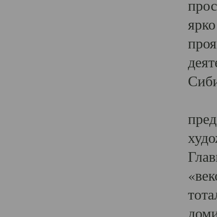
прос
ярко
проя
деят
Сиби
Одн
пред
худо
Глав
«век
тота
доми