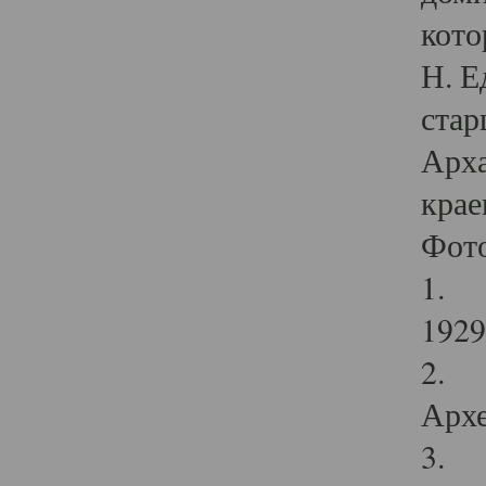
кото
Н. Е
стар
Арха
крае
Фот
1. С
1929 
2. Р
Архе
3. Ф