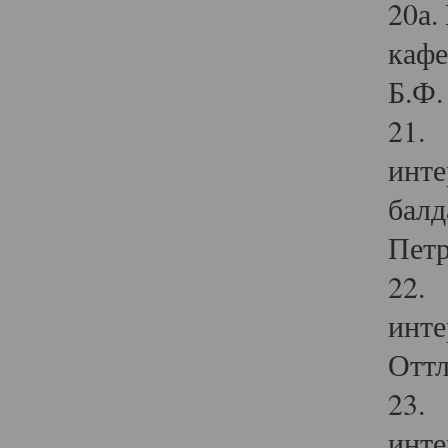
20а.
кафе
Б.Ф. 
21. 
инте
балд
Петр
22. 
инте
Оттл
23. 
инте