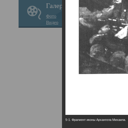
Галерея
годо
Фото
прав
Видео
кафе
Воз
Арха
Трои
град
масш
разр
высо
Арха
5-1. Фрагмент иконы Архангела Михаила.