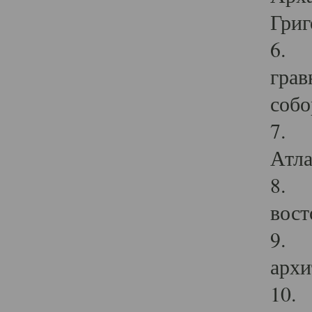
Григ
6. П
грав
собо
7. Г
Атла
8. С
вост
9. С
архи
10. 