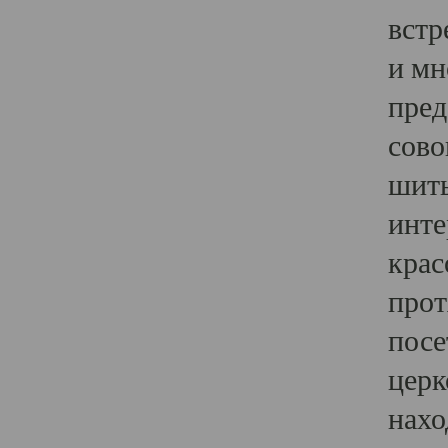
встр
и мн
пред
сово
шить
инте
крас
прот
посе
церк
нахо