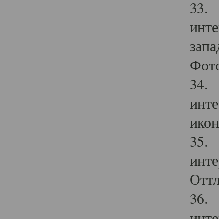
33. 
инте
запа
Фото
34. 
инте
икон
35. 
инте
Оттл
36. 
инте