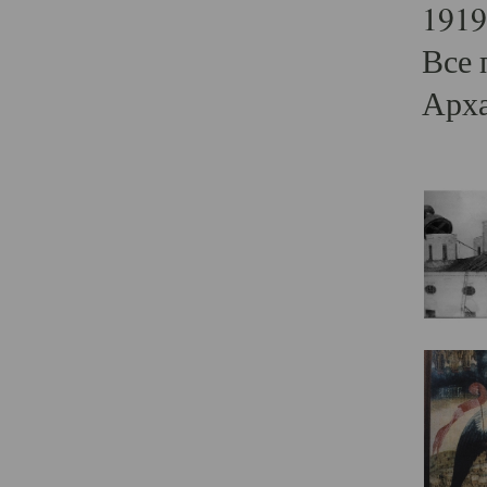
1919
Все 
Арха