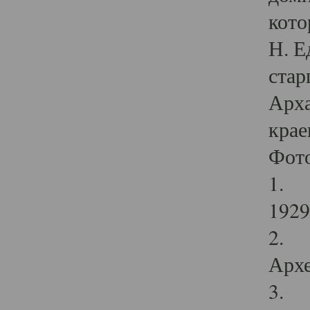
кото
Н. Е
стар
Арха
крае
Фот
1. С
1929 
2. Р
Архе
3. Ф