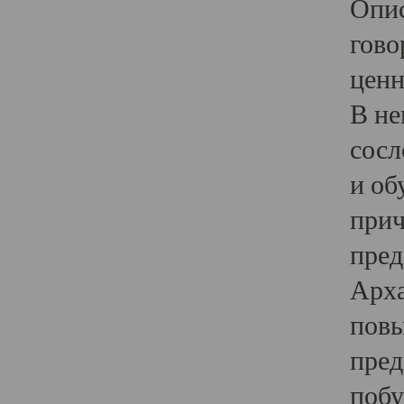
Опис
гово
ценн
В не
сосл
и об
прич
пред
Арха
повы
пред
побу