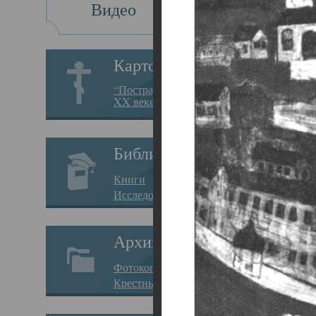
Видео
Св
Картотека
Свя
“Пострадавшие за веру в
XX веке на Севере”
23.12.
Сего
Библиотека
мере
Книги
целе
Исследования
резу
Архив
памя
Фотокопии дел
Арха
Крестные ходы
борь