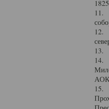
1825
11.
собо
12. 
севе
13.
14. 
Мило
АОК
15. 
Прох
Прео