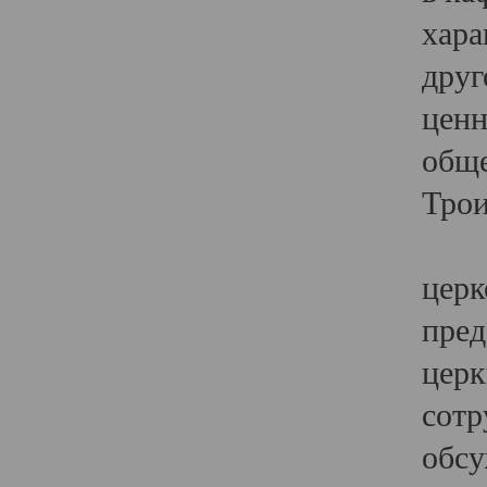
хара
друг
ценн
обще
Трои
Ярк
церк
пред
церк
сотр
обсу