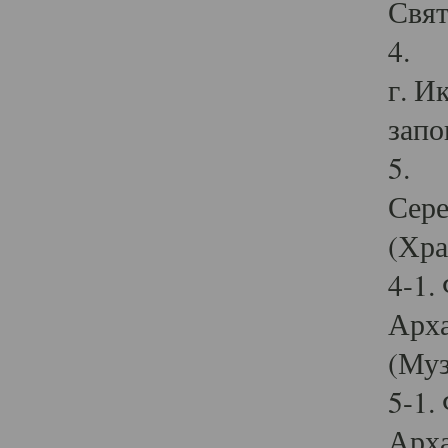
Свят
4. И
г. И
запо
5. И
Сере
(Хра
4-1.
Арха
(Муз
5-1.
Арха