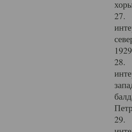
хоры
27. 
инте
севе
1929 
28. 
инте
запа
балд
Петр
29. 
инте