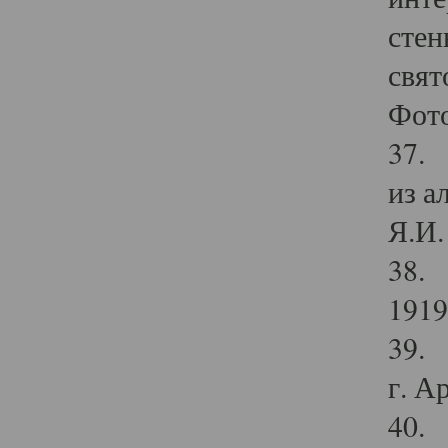
стен
свят
Фото
37. 
из а
Я.И. 
38. 
1919
39. 
г. А
40. 