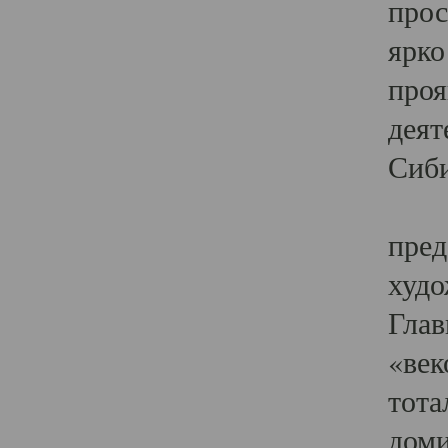
прос
ярко
проя
деят
Сиби
Одн
пред
худо
Глав
«век
тота
доми