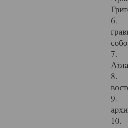
Григ
6. П
грав
собо
7. Г
Атла
8. С
вост
9. С
архи
10. 