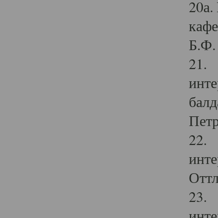
20а.
кафе
Б.Ф. 
21. 
инте
балд
Петр
22. 
инте
Оттл
23. 
инте