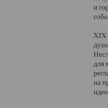
и го
собо
Явл
XIX 
духо
Несл
для 
регл
на п
идео
Поя