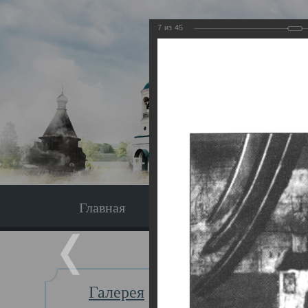
7
из
45
Главная
Экскурсия
Главная
Галерея