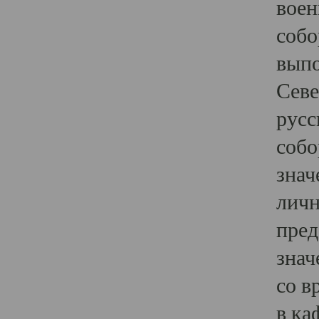
воен
собо
выпо
Севе
русс
собо
знач
личн
пред
знач
со в
в ка