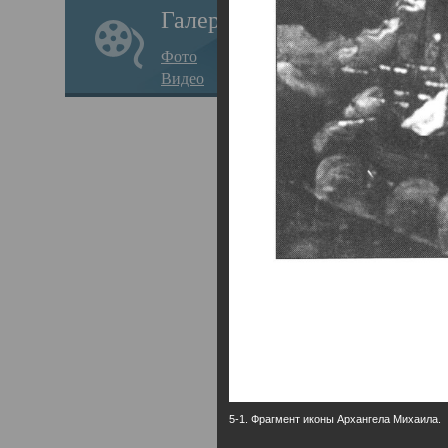
Галерея
годо
Фото
прав
Видео
кафе
Воз
Арха
Трои
град
масш
разр
высо
Арха
5-1. Фрагмент иконы Архангела Михаила.