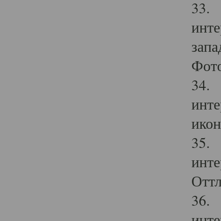
33. 
инте
запа
Фото
34. 
инте
икон
35. 
инте
Оттл
36. 
инте