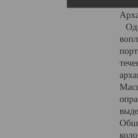
гост
Арха
Один
вопл
порт
тече
арха
Масш
опра
выде
Обши
коло