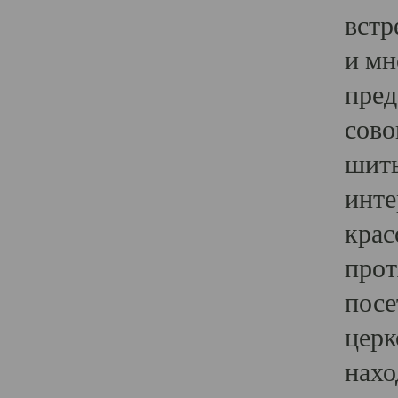
встр
и мн
пред
сово
шить
инте
крас
прот
посе
церк
нахо