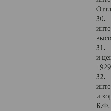
Оттл
30. 
инте
высо
31. 
и це
1929 
32. 
инте
и хо
Б.Ф. 