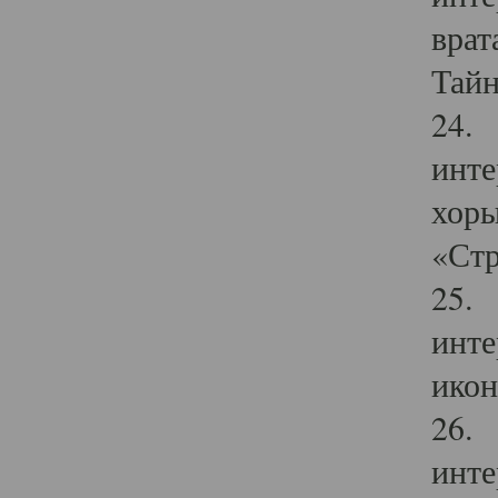
врат
Тайн
24. 
инте
хоры
«Стр
25. 
инте
икон
26. 
инте