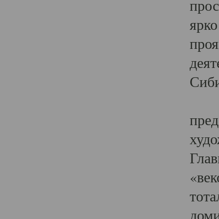
прос
ярко
проя
деят
Сиби
Одн
пред
худо
Глав
«век
тота
доми