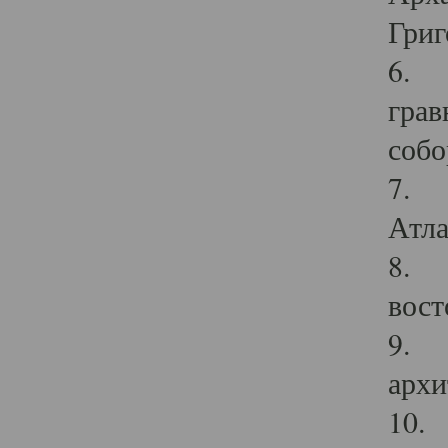
Григ
6. П
грав
собо
7. Г
Атла
8. С
вост
9. С
архи
10. 