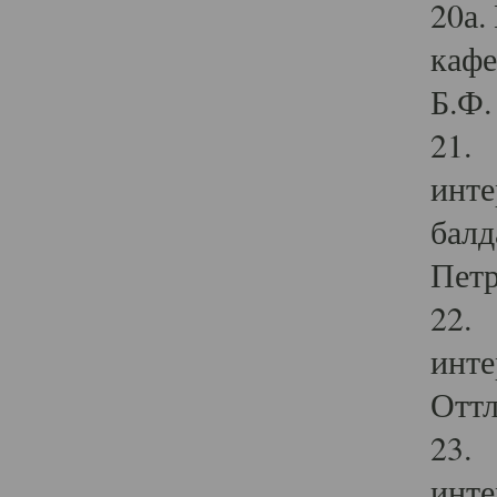
20а.
кафе
Б.Ф. 
21. 
инте
балд
Петр
22. 
инте
Оттл
23. 
инте