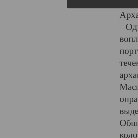
гост
Арха
Один
вопл
порт
тече
арха
Масш
опра
выде
Обши
коло