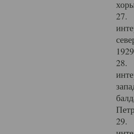
хоры
27. 
инте
севе
1929 
28. 
инте
запа
балд
Петр
29. 
инте