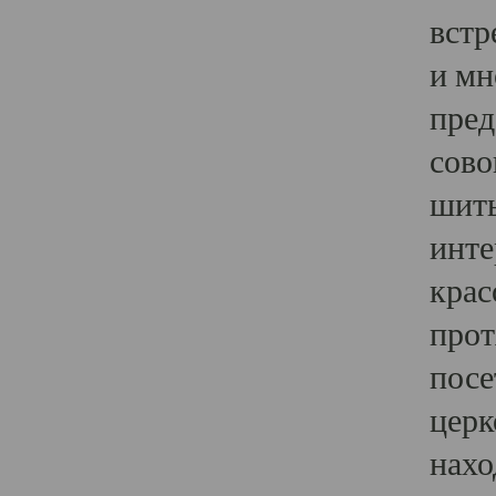
встр
и мн
пред
сово
шить
инте
крас
прот
посе
церк
нахо