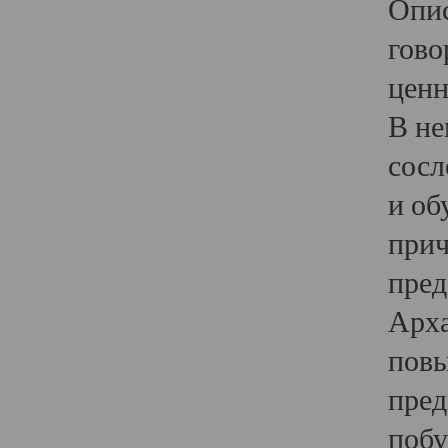
Опис
гово
ценн
В не
сосл
и об
прич
пред
Арха
повы
пред
побу