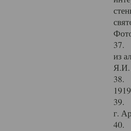
стен
свят
Фото
37. 
из а
Я.И. 
38. 
1919
39. 
г. А
40. 