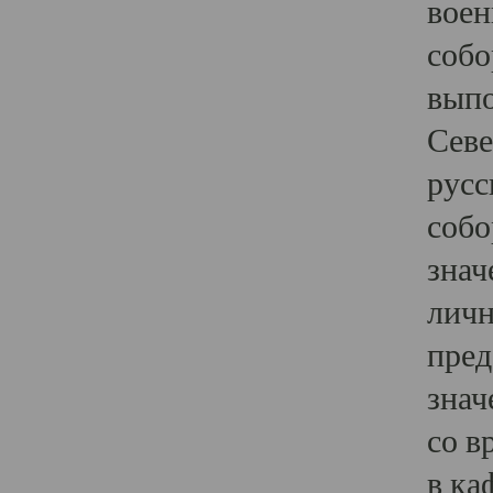
воен
собо
выпо
Севе
русс
собо
знач
личн
пред
знач
со в
в ка