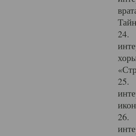
врат
Тайн
24. 
инте
хоры
«Стр
25. 
инте
икон
26. 
инте