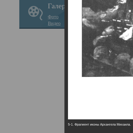
Галерея
годо
Фото
прав
Видео
кафе
Воз
Арха
Трои
град
масш
разр
высо
Арха
5-1. Фрагмент иконы Архангела Михаила.