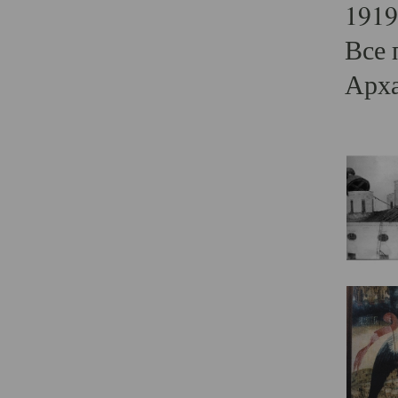
1919
Все 
Арха