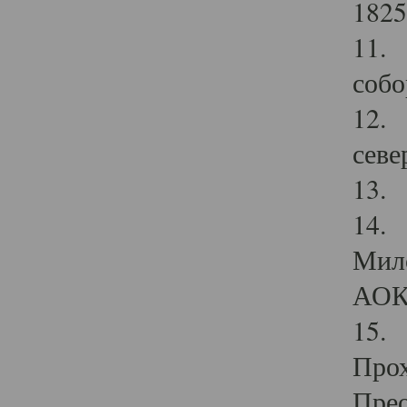
1825
11.
собо
12. 
севе
13.
14. 
Мило
АОК
15. 
Прох
Прео