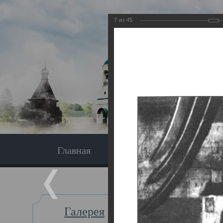
7
из
45
Главная
Экскурсия
Главная
Галерея