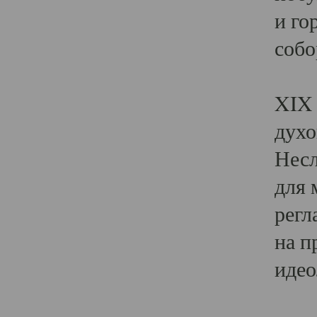
и го
собо
Явл
XIX 
духо
Несл
для 
регл
на п
идео
Поя