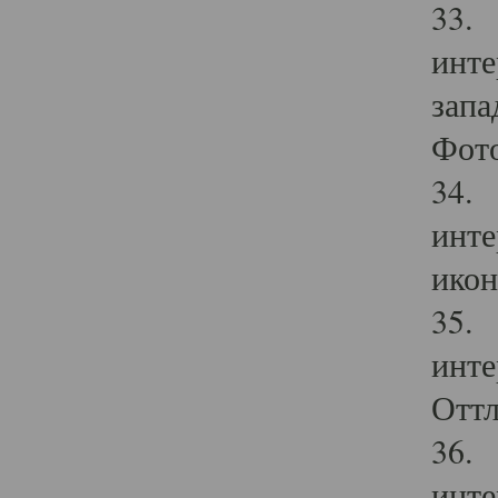
33. 
инте
запа
Фото
34. 
инте
икон
35. 
инте
Оттл
36. 
инте