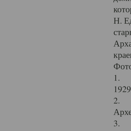
кото
Н. Е
стар
Арха
крае
Фот
1. С
1929 
2. Р
Архе
3. Ф