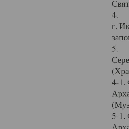
Свят
4. И
г. И
запо
5. И
Сере
(Хра
4-1.
Арха
(Муз
5-1.
Арха