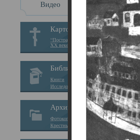
Видео
Св
Картотека
Свя
“Пострадавшие за веру в
XX веке на Севере”
23.12.
Сего
Библиотека
мере
Книги
целе
Исследования
резу
Архив
памя
Фотокопии дел
Арха
Крестные ходы
борь