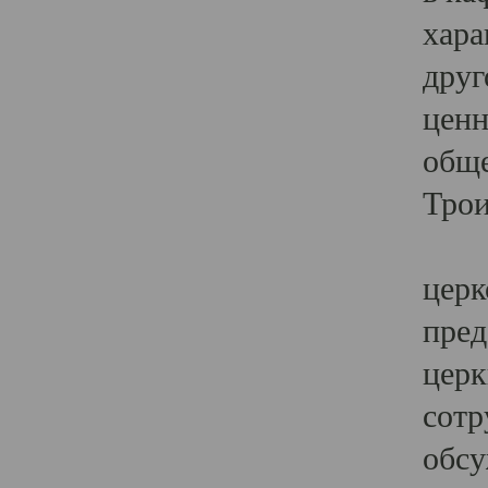
хара
друг
ценн
обще
Трои
Ярк
церк
пред
церк
сотр
обсу