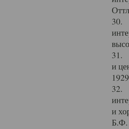
Оттл
30. 
инте
высо
31. 
и це
1929 
32. 
инте
и хо
Б.Ф. 