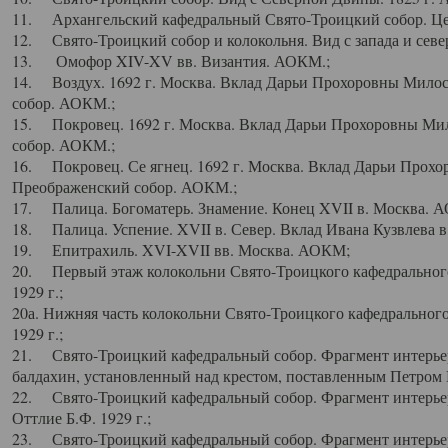
11. Архангельский кафедральный Свято-Троицкий собор. Цен
12. Свято-Троицкий собор и колокольня. Вид с запада и север
13. Омофор XIV-XV вв. Византия. АОКМ.;
14. Воздух. 1692 г. Москва. Вклад Дарьи Прохоровны Мило
собор. АОКМ.;
15. Покровец. 1692 г. Москва. Вклад Дарьи Прохоровны Ми
собор. АОКМ.;
16. Покровец. Се ягнец. 1692 г. Москва. Вклад Дарьи Прох
Преображенский собор. АОКМ.;
17. Палица. Богоматерь. Знамение. Конец XVII в. Москва. 
18. Палица. Успение. XVII в. Север. Вклад Ивана Кузвлева 
19. Епитрахиль. XVI-XVII вв. Москва. АОКМ;
20. Первый этаж колокольни Свято-Троицкого кафедрального
1929 г.;
20а. Нижняя часть колокольни Свято-Троицкого кафедрального
1929 г.;
21. Свято-Троицкий кафедральный собор. Фрагмент интерьер
балдахин, установленный над крестом, поставленным Петром I
22. Свято-Троицкий кафедральный собор. Фрагмент интерьер
Оттлие Б.Ф. 1929 г.;
23. Свято-Троицкий кафедральный собор. Фрагмент интерье