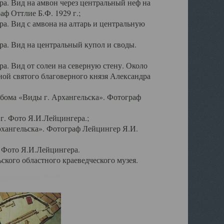
а. Вид на амвон через центральный неф на
аф Оттлие Б.Ф. 1929 г.;
. Вид с амвона на алтарь и центральную
а. Вид на центральный купол и своды.
. Вид от солеи на северную стену. Около
ой святого благоверного князя Александра
бома «Виды г. Архангельска». Фотограф
г. Фото Я.И.Лейцингера.;
рхангельска». Фотограф Лейцингер Я.И.
. Фото Я.И.Лейцингера.
кого областного краеведческого музея.