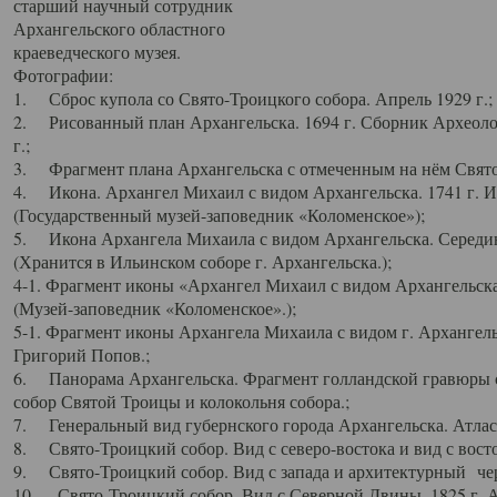
старший научный сотрудник
Архангельского областного
краеведческого музея.
Фотографии:
1. Сброс купола со Свято-Троицкого собора. Апрель 1929 г.;
2. Рисованный план Архангельска. 1694 г. Сборник Археолог
г.;
3. Фрагмент плана Архангельска с отмеченным на нём Свято
4. Икона. Архангел Михаил с видом Архангельска. 1741 г. 
(Государственный музей-заповедник «Коломенское»);
5. Икона Архангела Михаила с видом Архангельска. Середин
(Хранится в Ильинском соборе г. Архангельска.);
4-1. Фрагмент иконы «Архангел Михаил с видом Архангельска
(Музей-заповедник «Коломенское».);
5-1. Фрагмент иконы Архангела Михаила с видом г. Архангель
Григорий Попов.;
6. Панорама Архангельска. Фрагмент голландской гравюры с
собор Святой Троицы и колокольня собора.;
7. Генеральный вид губернского города Архангельска. Атлас 
8. Свято-Троицкий собор. Вид с северо-востока и вид с восто
9. Свято-Троицкий собор. Вид с запада и архитектурный чер
10. Свято-Троицкий собор. Вид с Северной Двины. 1825 г. А