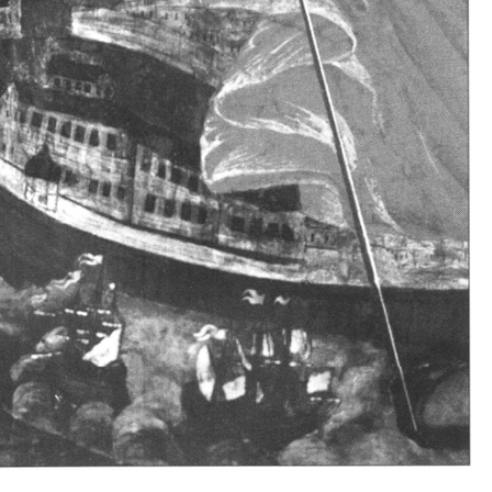
Свято-Троицкий собор
Свято-Троицкий собор Архангельска
23.12.2015
Сегодня мы можем говорить, что Архангельск в большей мере,
пострадал от целенаправленных систематических разрушений,
выдающихся памятников архитектуры. Больше всего по старом
вызванная борьбой с религией, набравшая особую силу в конце
разрушение православного центра архангельской губернии - а
собора Архангельска.
Возникнув в начале XVIII века в центре Архангельск
двухэтажный Троицкий собор, сразу превратился в зрительну
XVIII веке по масштабам ему не было равных на Севере. Впл
оставался самым высоким и значительным из городских строе
второе место, после гостиных дворов, в градостроительной ка
Один из самых больших и светлых соборов России воплотил в
портового города с отраженными в ней архитектурными тече
архангелогородской школы церковного зодчества.
Масштабность, благолепие и богатство собора, вполне оправды