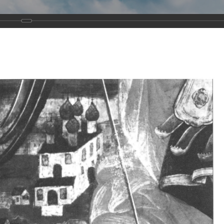
Виртуа
Новомученико
Земли А
Сайт создан по благосло
и Холмо
Наследники
Галерея
Главная
Галерея
Храмы-мученики Архангельска
Свято-Тро