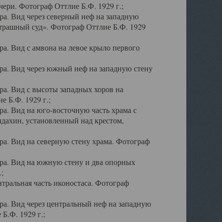
ери. Фотограф Оттлие Б.Ф. 1929 г.;
а. Вид через северный неф на западную
трашный суд». Фотограф Оттлие Б.Ф. 1929
. Вид с амвона на левое крыло первого
а. Вид через южный неф на западную стену
а. Вид с высоты западных хоров на
 Б.Ф. 1929 г.;
а. Вид на юго-восточную часть храма с
дахин, установленный над крестом,
а. Вид на северную стену храма. Фотограф
ра. Вид на южную стену и два опорных
;
тральная часть иконостаса. Фотограф
а. Вид через центральный неф на западную
Б.Ф. 1929 г.;