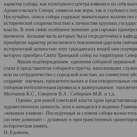
характер собора, как культурного центра взявшего на себя вы
Архангельского Севера, символа как веры, так и глубокого па
Неслучайно, описи собора содержат значительное количество п
исторической сопричастностью к личностям крупных государс
власти. В этой связи особенное значение для горожан приобре
временем большая часть которых была сосредоточена в кафедр
приобрели характер религиозного поклонения царским святыня
исторической ценностью этих гражданских вещей они подчер
которую приобрел Свято Троицкий собор на территории Север
Ярким подтверждением единения соборной церковной ис
стали и представители соборного притча, наполнившие служ
шла на сотрудничество с городской властью, на совместное о
создание научных, просветительских и благотворительных со
соборная интеллигенция проявила в развертывании просветит
Молчанов К.С., Смирнов В.А , Сибирцев М.И. и т.д.
Однако, для новой советской власти храм представляющи
художественную ценность, хотя и находился в ведении Главн
«вековым хламом». Последующая за сломом собора волна тотал
систему доминант – духовных и пространственных ориентиров,
историческая память.
Н. Едовина,