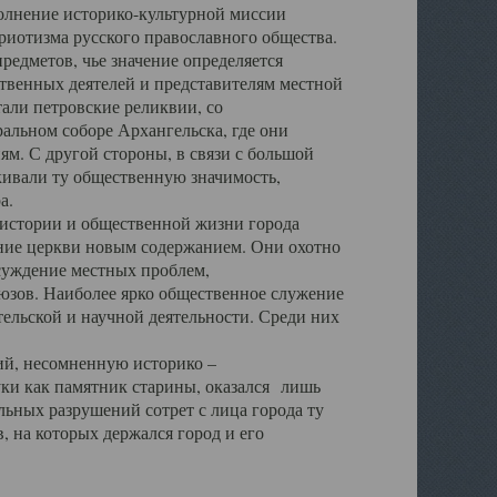
полнение историко-культурной миссии
триотизма русского православного общества.
редметов, чье значение определяется
твенных деятелей и представителям местной
тали петровские реликвии, со
альном соборе Архангельска, где они
м. С другой стороны, в связи с большой
кивали ту общественную значимость,
а.
тории и общественной жизни города
ение церкви новым содержанием. Они охотно
бсуждение местных проблем,
юзов. Наиболее ярко общественное служение
ельской и научной деятельности. Среди них
й, несомненную историко –
ауки как памятник старины, оказался лишь
ьных разрушений сотрет с лица города ту
 на которых держался город и его