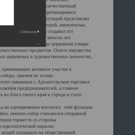
города. Обширный и величественный
ственными нигде не встречающимися
 символических инкрустаций представлял
 с живописью, скульптурой, иконописью,
ьер Троицкого храма создавал тот
Слайд-шоу:
обора, на протяжении многих лет
ице, библиотеке, среди церковной утвари
удожественных предметов. Описи имущества
ьных церковных и художественных ценностях,
, принимавшее активное участие в
собора, причем не только
 тесно связанных с Архангельском торговых
толюбия предпринимателей, а главное
во благо своего края и города и стало
 он одновременно воплотил себе функции
айно, именно собор становился отправной
тация торжеств со стороны
-идеологической окраски.
вещей указывало на общественный