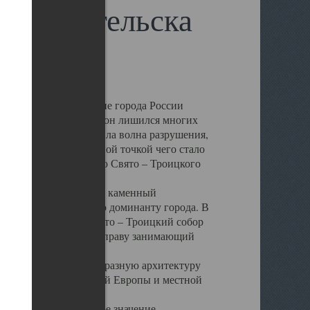
 Архангельска
 чем другие губернские города России
 в результате которых он лишился многих
у Архангельску ударила волна разрушения,
 20 –х годов. Отправной точкой чего стало
нсамбля кафедрального Свято – Троицкого
а, величественный каменный
ю и градостроительную доминанту города. В
оть до разрушения Свято – Троицкий собор
ний Архангельска, по праву занимающий
ртине Архангельска.
 себе яркую и своеобразную архитектуру
ниями России, Западной Европы и местной
вали его кафедральное значение,