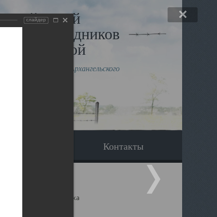
льный музей
слайдер
в и исповедников
рхангельской
влению митрополита Архангельского
горского Даниила
Вопрос-ответ
Контакты
ицкий собор Архангельска