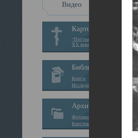
Видео
Картотека
“Пострадавшие за веру в
XX веке на Севере”
Библиотека
Книги
Исследования
Архив
Фотокопии дел
Крестные ходы