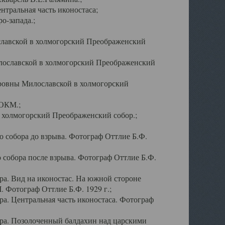
тральная часть иконостаса;
о-запада.;
славской в холмогорский Преображенский
лославской в холмогорский Преображенский
оровны Милославской в холмогорский
АОКМ.;
в холмогорский Преображенский собор.;
 собора до взрыва. Фотограф Оттлие Б.Ф.
 собора после взрыва. Фотограф Оттлие Б.Ф.
а. Вид на иконостас. На южной стороне
. Фотограф Оттлие Б.Ф. 1929 г.;
а. Центральная часть иконостаса. Фотограф
ра. Позолоченный балдахин над царскими