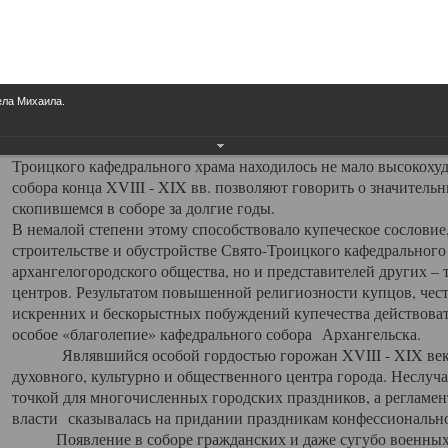
заслуженно выделяя из многочисленных культовых построек 
иконостас украшенный колоннами ионического стиля, с един
царскими вратами, изящным фронтоном и множеством резных,
собой поистине художественную ценность. В совокупности же
шитьем, многочисленными предметами церковной утвари интер
ела Михаила.
неповторимый красочный ансамбль декоративного убранства с
поражающий воображение своих посетителей. В соборной ризн
Троицкого кафедрального храма находилось не мало высокох
собора конца XVIII - XIX вв. позволяют говорить о значител
скопившемся в соборе за долгие годы.
В немалой степени этому способствовало купеческое сословие
строительстве и обустройстве Свято-Троицкого кафедрального 
архангелогородского общества, но и представителей других –
центров. Результатом повышенной религиозности купцов, чес
искренних и бескорыстных побуждений купечества действовать 
особое «благолепие» кафедрального собора Архангельска.
Являвшийся особой гордостью горожан XVIII - XIX века
духовного, культурно и общественного центра города. Неслуч
точкой для многочисленных городских праздников, а регламен
власти сказывалась на придании праздникам конфессионально
Появление в соборе гражданских и даже сугубо военных 