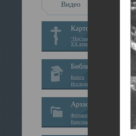
Видео
Картотека
“Пострадавшие за веру в
XX веке на Севере”
Библиотека
Книги
Исследования
Архив
Фотокопии дел
Крестные ходы