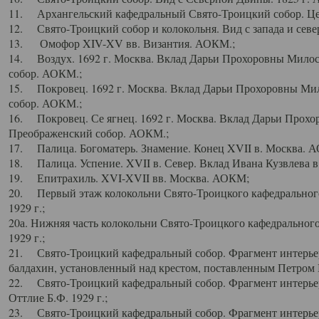
11. Архангельский кафедральный Свято-Троицкий собор. Цен
12. Свято-Троицкий собор и колокольня. Вид с запада и север
13. Омофор XIV-XV вв. Византия. АОКМ.;
14. Воздух. 1692 г. Москва. Вклад Дарьи Прохоровны Мило
собор. АОКМ.;
15. Покровец. 1692 г. Москва. Вклад Дарьи Прохоровны Ми
собор. АОКМ.;
16. Покровец. Се ягнец. 1692 г. Москва. Вклад Дарьи Прох
Преображенский собор. АОКМ.;
17. Палица. Богоматерь. Знамение. Конец XVII в. Москва. 
18. Палица. Успение. XVII в. Север. Вклад Ивана Кузвлева 
19. Епитрахиль. XVI-XVII вв. Москва. АОКМ;
20. Первый этаж колокольни Свято-Троицкого кафедрального
1929 г.;
20а. Нижняя часть колокольни Свято-Троицкого кафедрального
1929 г.;
21. Свято-Троицкий кафедральный собор. Фрагмент интерьер
балдахин, установленный над крестом, поставленным Петром I
22. Свято-Троицкий кафедральный собор. Фрагмент интерьер
Оттлие Б.Ф. 1929 г.;
23. Свято-Троицкий кафедральный собор. Фрагмент интерье