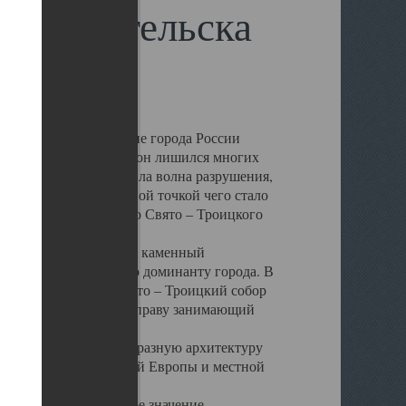
 Архангельска
 чем другие губернские города России
 в результате которых он лишился многих
у Архангельску ударила волна разрушения,
 20 –х годов. Отправной точкой чего стало
нсамбля кафедрального Свято – Троицкого
а, величественный каменный
ю и градостроительную доминанту города. В
оть до разрушения Свято – Троицкий собор
ний Архангельска, по праву занимающий
ртине Архангельска.
 себе яркую и своеобразную архитектуру
ниями России, Западной Европы и местной
вали его кафедральное значение,