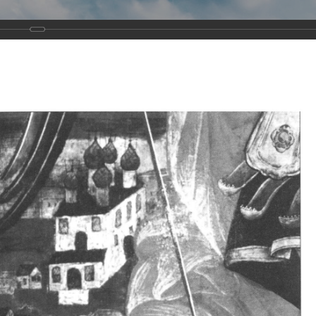
Виртуа
Новомученико
Земли А
Сайт создан по благосло
и Холмо
Наследники
Галерея
Главная
Галерея
Храмы-мученики Архангельска
Свято-Тро