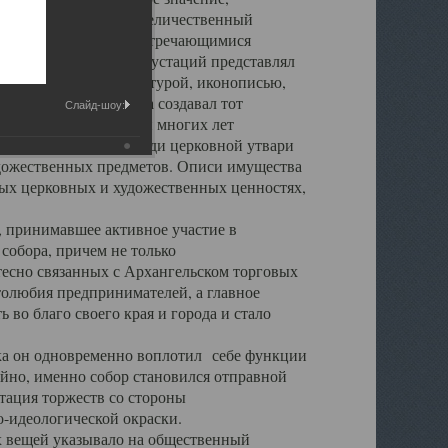
города. Обширный и величественный
ственными нигде не встречающимися
 символических инкрустаций представлял
 с живописью, скульптурой, иконописью,
ьер Троицкого храма создавал тот
Слайд-шоу:
обора, на протяжении многих лет
ице, библиотеке, среди церковной утвари
удожественных предметов. Описи имущества
ьных церковных и художественных ценностях,
, принимавшее активное участие в
собора, причем не только
 тесно связанных с Архангельском торговых
толюбия предпринимателей, а главное
во благо своего края и города и стало
 он одновременно воплотил себе функции
айно, именно собор становился отправной
тация торжеств со стороны
-идеологической окраски.
вещей указывало на общественный