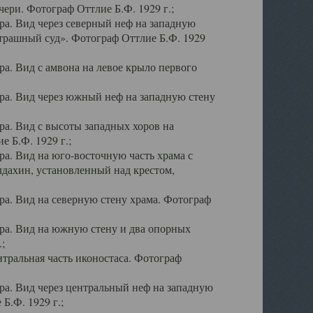
ери. Фотограф Оттлие Б.Ф. 1929 г.;
а. Вид через северный неф на западную
трашный суд». Фотограф Оттлие Б.Ф. 1929
. Вид с амвона на левое крыло первого
а. Вид через южный неф на западную стену
а. Вид с высоты западных хоров на
 Б.Ф. 1929 г.;
а. Вид на юго-восточную часть храма с
дахин, установленный над крестом,
а. Вид на северную стену храма. Фотограф
ра. Вид на южную стену и два опорных
;
тральная часть иконостаса. Фотограф
а. Вид через центральный неф на западную
Б.Ф. 1929 г.;