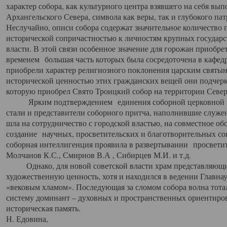
характер собора, как культурного центра взявшего на себя вы
Архангельского Севера, символа как веры, так и глубокого па
Неслучайно, описи собора содержат значительное количество п
исторической сопричастностью к личностям крупных государс
власти. В этой связи особенное значение для горожан приобре
временем большая часть которых была сосредоточена в кафедр
приобрели характер религиозного поклонения царским святыня
исторической ценностью этих гражданских вещей они подчер
которую приобрел Свято Троицкий собор на территории Север
Ярким подтверждением единения соборной церковной ис
стали и представители соборного притча, наполнившие служ
шла на сотрудничество с городской властью, на совместное о
создание научных, просветительских и благотворительных со
соборная интеллигенция проявила в развертывании просветит
Молчанов К.С., Смирнов В.А , Сибирцев М.И. и т.д.
Однако, для новой советской власти храм представляющи
художественную ценность, хотя и находился в ведении Главн
«вековым хламом». Последующая за сломом собора волна тотал
систему доминант – духовных и пространственных ориентиров,
историческая память.
Н. Едовина,