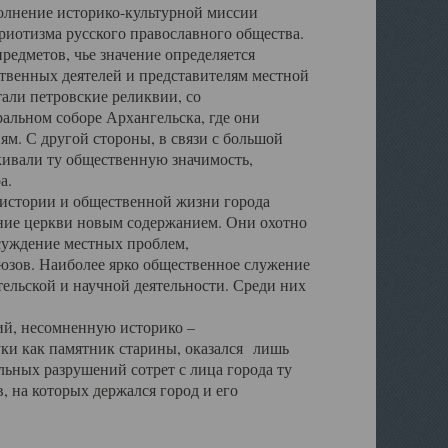
полнение историко-культурной миссии
триотизма русского православного общества.
редметов, чье значение определяется
твенных деятелей и представителям местной
тали петровские реликвии, со
альном соборе Архангельска, где они
м. С другой стороны, в связи с большой
кивали ту общественную значимость,
а.
тории и общественной жизни города
ение церкви новым содержанием. Они охотно
бсуждение местных проблем,
юзов. Наиболее ярко общественное служение
ельской и научной деятельности. Среди них
й, несомненную историко –
ауки как памятник старины, оказался лишь
ьных разрушений сотрет с лица города ту
 на которых держался город и его