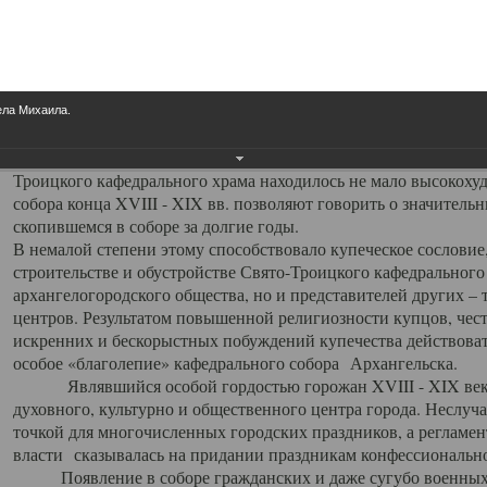
заслуженно выделяя из многочисленных культовых построек 
иконостас украшенный колоннами ионического стиля, с един
царскими вратами, изящным фронтоном и множеством резных,
собой поистине художественную ценность. В совокупности же
шитьем, многочисленными предметами церковной утвари интер
ела Михаила.
неповторимый красочный ансамбль декоративного убранства с
поражающий воображение своих посетителей. В соборной ризн
Троицкого кафедрального храма находилось не мало высокох
собора конца XVIII - XIX вв. позволяют говорить о значител
скопившемся в соборе за долгие годы.
В немалой степени этому способствовало купеческое сословие
строительстве и обустройстве Свято-Троицкого кафедрального 
архангелогородского общества, но и представителей других –
центров. Результатом повышенной религиозности купцов, чес
искренних и бескорыстных побуждений купечества действовать 
особое «благолепие» кафедрального собора Архангельска.
Являвшийся особой гордостью горожан XVIII - XIX века
духовного, культурно и общественного центра города. Неслуч
точкой для многочисленных городских праздников, а регламен
власти сказывалась на придании праздникам конфессионально
Появление в соборе гражданских и даже сугубо военных 