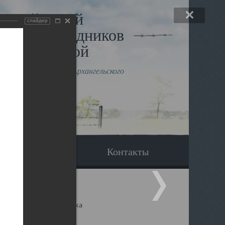
льный музей
слайдер
в и исповедников
рхангельской
влению митрополита Архангельского
горского Даниила
Вопрос-ответ
Контакты
ицкий собор Архангельска