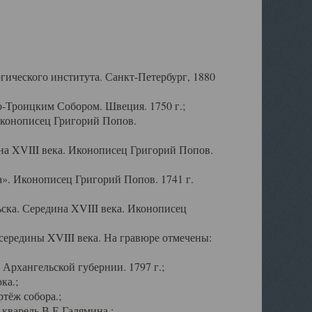
ического института. Санкт-Петербург, 1880
-Троицким Собором. Швеция. 1750 г.;
Иконописец Григорий Попов.
а XVIII века. Иконописец Григорий Попов.
». Иконописец Григорий Попов. 1741 г.
ска. Середина XVIII века. Иконописец
ередины XVIII века. На гравюре отмечены:
Архангельской губернии. 1797 г.;
ка.;
тёж собора.;
кварель В.Е.Галямина.;