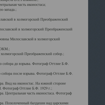
тральная часть иконостаса;
о-запада.;
славской в холмогорский Преображенский
лославской в холмогорский Преображенский
оровны Милославской в холмогорский
АОКМ.;
в холмогорский Преображенский собор.;
 собора до взрыва. Фотограф Оттлие Б.Ф.
 собора после взрыва. Фотограф Оттлие Б.Ф.
а. Вид на иконостас. На южной стороне
. Фотограф Оттлие Б.Ф. 1929 г.;
а. Центральная часть иконостаса. Фотограф
ра. Позолоченный балдахин над царскими