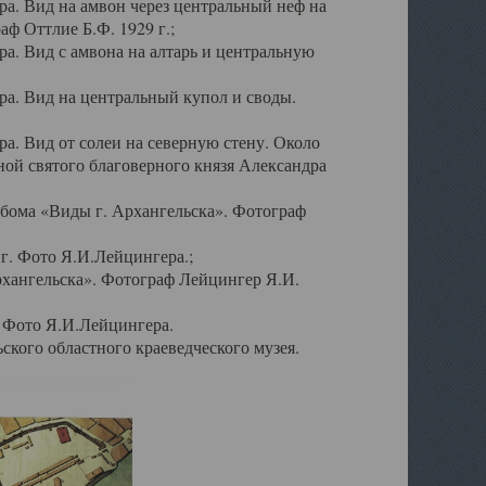
а. Вид на амвон через центральный неф на
аф Оттлие Б.Ф. 1929 г.;
. Вид с амвона на алтарь и центральную
а. Вид на центральный купол и своды.
. Вид от солеи на северную стену. Около
ой святого благоверного князя Александра
бома «Виды г. Архангельска». Фотограф
г. Фото Я.И.Лейцингера.;
рхангельска». Фотограф Лейцингер Я.И.
. Фото Я.И.Лейцингера.
кого областного краеведческого музея.