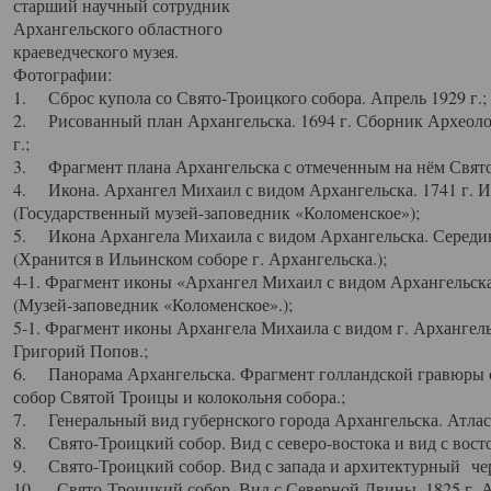
старший научный сотрудник
Архангельского областного
краеведческого музея.
Фотографии:
1. Сброс купола со Свято-Троицкого собора. Апрель 1929 г.;
2. Рисованный план Архангельска. 1694 г. Сборник Археолог
г.;
3. Фрагмент плана Архангельска с отмеченным на нём Свято
4. Икона. Архангел Михаил с видом Архангельска. 1741 г. 
(Государственный музей-заповедник «Коломенское»);
5. Икона Архангела Михаила с видом Архангельска. Середин
(Хранится в Ильинском соборе г. Архангельска.);
4-1. Фрагмент иконы «Архангел Михаил с видом Архангельска
(Музей-заповедник «Коломенское».);
5-1. Фрагмент иконы Архангела Михаила с видом г. Архангель
Григорий Попов.;
6. Панорама Архангельска. Фрагмент голландской гравюры с
собор Святой Троицы и колокольня собора.;
7. Генеральный вид губернского города Архангельска. Атлас 
8. Свято-Троицкий собор. Вид с северо-востока и вид с восто
9. Свято-Троицкий собор. Вид с запада и архитектурный чер
10. Свято-Троицкий собор. Вид с Северной Двины. 1825 г. А