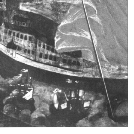
Свято-Троицкий собор
Свято-Троицкий собор Архангельска
23.12.2015
Сегодня мы можем говорить, что Архангельск в большей мере,
пострадал от целенаправленных систематических разрушений,
выдающихся памятников архитектуры. Больше всего по старом
вызванная борьбой с религией, набравшая особую силу в конце
разрушение православного центра архангельской губернии - а
собора Архангельска.
Возникнув в начале XVIII века в центре Архангельск
двухэтажный Троицкий собор, сразу превратился в зрительну
XVIII веке по масштабам ему не было равных на Севере. Впл
оставался самым высоким и значительным из городских строе
второе место, после гостиных дворов, в градостроительной ка
Один из самых больших и светлых соборов России воплотил в
портового города с отраженными в ней архитектурными тече
архангелогородской школы церковного зодчества.
Масштабность, благолепие и богатство собора, вполне оправды