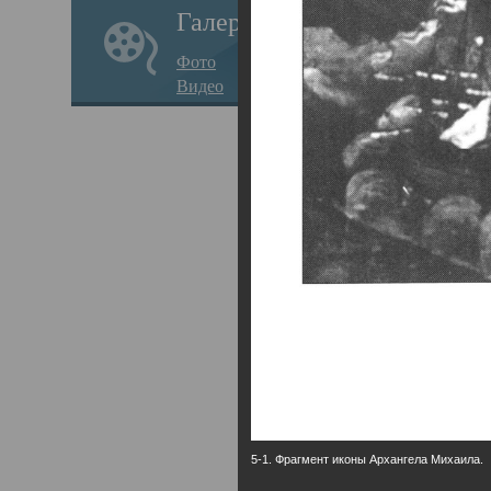
Галерея
годо
Фото
прав
Видео
кафе
Воз
Арха
Трои
град
масш
разр
высо
Арха
5-1. Фрагмент иконы Архангела Михаила.