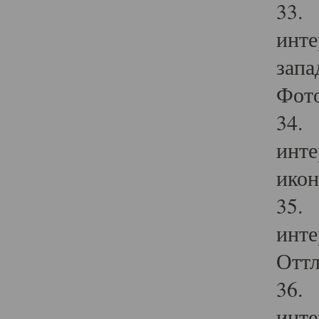
33. 
инте
запа
Фото
34. 
инте
икон
35. 
инте
Оттл
36. 
инте