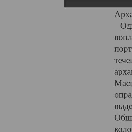
гост
Арха
Один
вопл
порт
тече
арха
Масш
опра
выде
Обши
коло