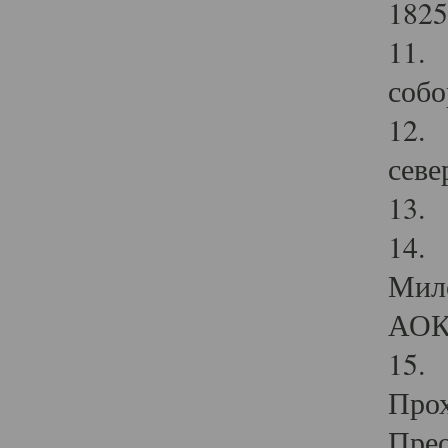
1825
11.
собо
12. 
севе
13.
14. 
Мило
АОК
15. 
Прох
Прео