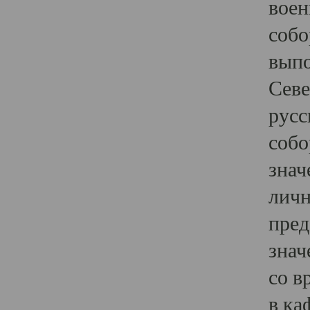
воен
собо
выпо
Севе
русс
собо
знач
личн
пред
знач
со в
в ка