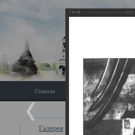
7
из
45
Главная
Экскурсия
Главная
Галерея