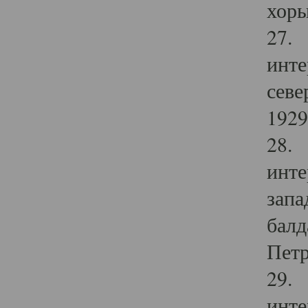
хоры
27. 
инте
севе
1929 
28. 
инте
запа
балд
Петр
29. 
инте