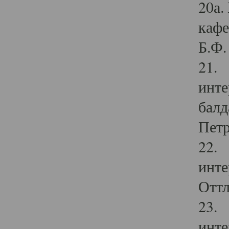
20а.
кафе
Б.Ф. 
21. 
инте
балд
Петр
22. 
инте
Оттл
23. 
инте