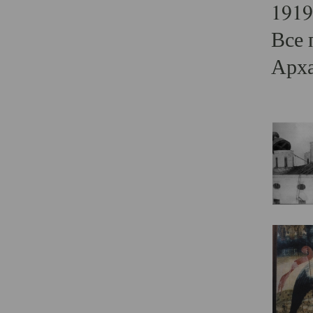
1919
Все 
Арха