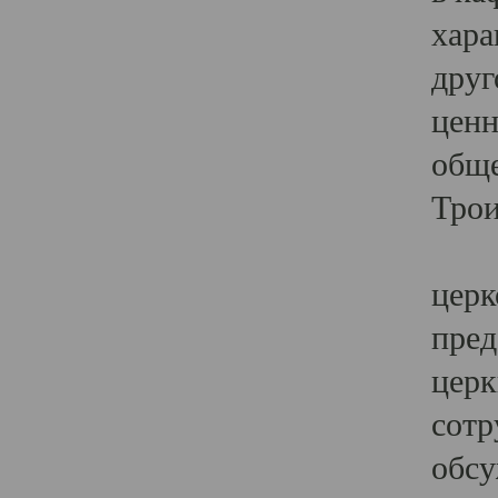
хара
друг
ценн
обще
Трои
Ярк
церк
пред
церк
сотр
обсу