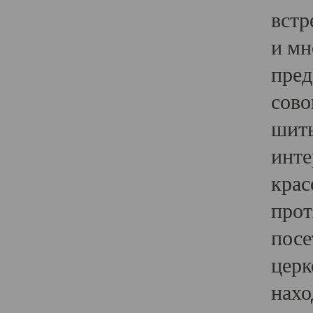
встр
и мн
пред
сово
шить
инте
крас
прот
посе
церк
нахо