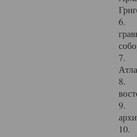
Григ
6. П
грав
собо
7. Г
Атла
8. С
вост
9. С
архи
10. 