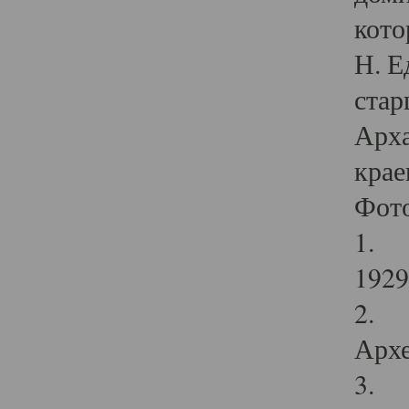
кото
Н. Е
стар
Арха
крае
Фот
1. С
1929 
2. Р
Архе
3. Ф