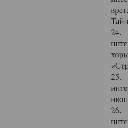
врат
Тайн
24. 
инте
хоры
«Стр
25. 
инте
икон
26. 
инте