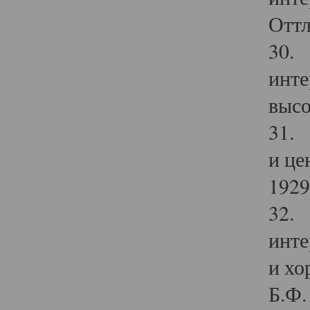
Оттл
30. 
инте
высо
31. 
и це
1929 
32. 
инте
и хо
Б.Ф. 