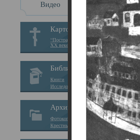
Видео
Св
Картотека
Свя
“Пострадавшие за веру в
XX веке на Севере”
23.12.
Сего
Библиотека
мере
Книги
целе
Исследования
резу
Архив
памя
Фотокопии дел
Арха
Крестные ходы
борь