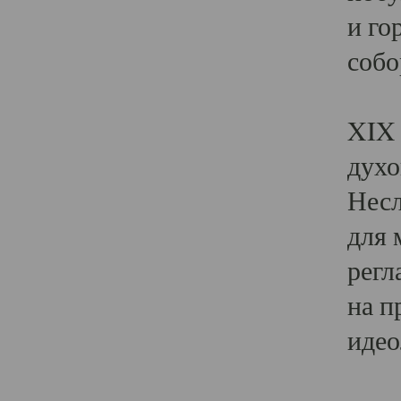
и го
собо
Явл
XIX 
духо
Несл
для 
регл
на п
идео
Поя