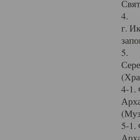
Свят
4. И
г. И
запо
5. И
Сере
(Хра
4-1.
Арха
(Муз
5-1.
Арха