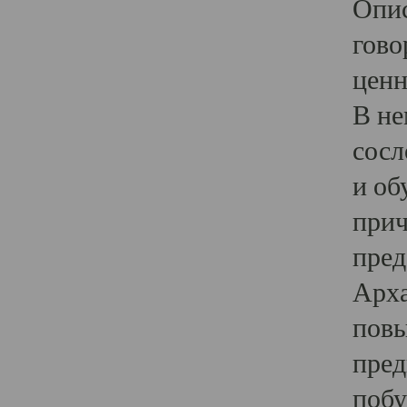
Опис
гово
ценн
В не
сосл
и об
прич
пред
Арха
повы
пред
побу