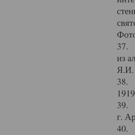
стен
свят
Фото
37. 
из а
Я.И. 
38. 
1919
39. 
г. А
40. 