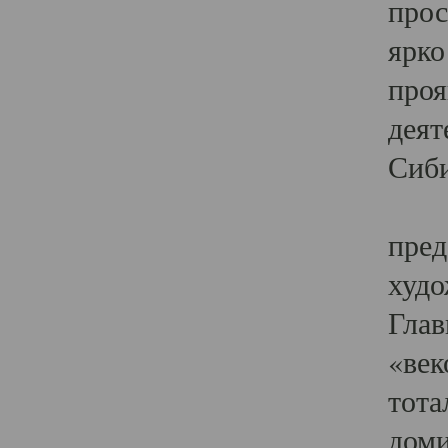
прос
ярко
проя
деят
Сиби
Одн
пред
худо
Глав
«век
тота
доми