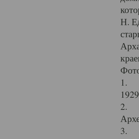
кото
Н. Е
стар
Арха
крае
Фот
1. С
1929 
2. Р
Архе
3. Ф