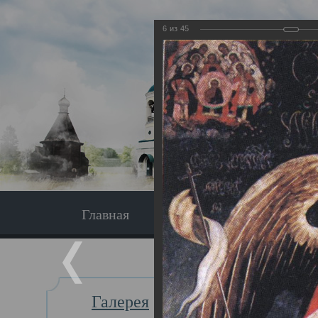
6
из
45
Главная
Экскурсия
Главная
Галерея