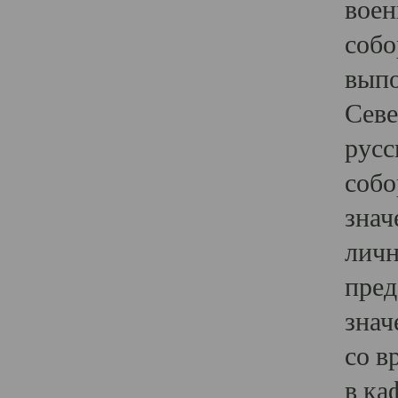
воен
собо
выпо
Севе
русс
собо
знач
личн
пред
знач
со в
в ка