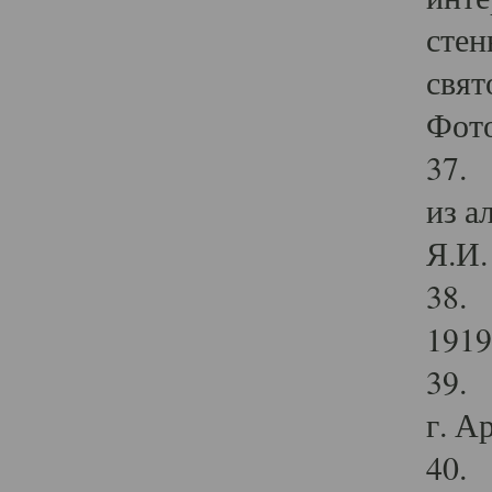
стен
свят
Фото
37. 
из а
Я.И. 
38. 
1919
39. 
г. А
40. 