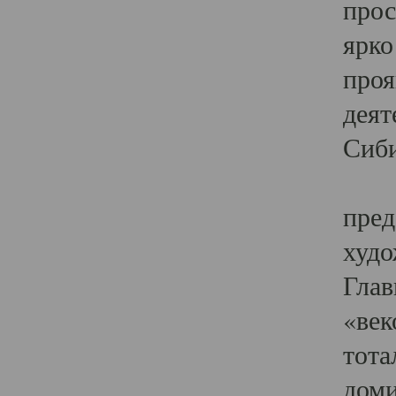
прос
ярко
проя
деят
Сиби
Одн
пред
худо
Глав
«век
тота
доми