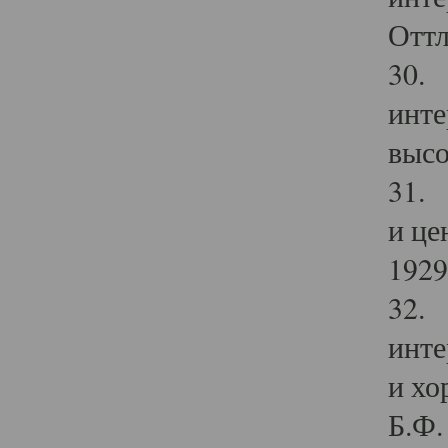
Оттл
30. 
инте
высо
31. 
и це
1929 
32. 
инте
и хо
Б.Ф. 