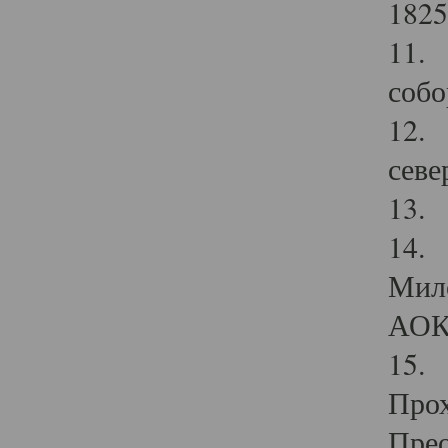
1825
11.
собо
12. 
севе
13.
14. 
Мило
АОК
15. 
Прох
Прео