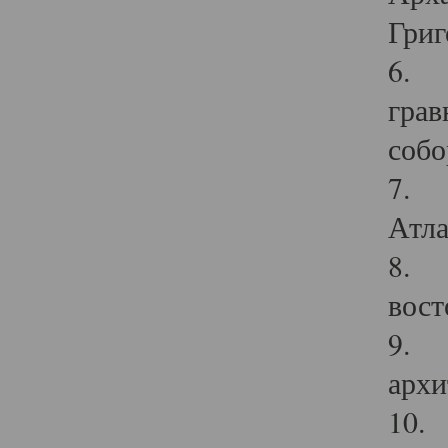
Григ
6. П
грав
собо
7. Г
Атла
8. С
вост
9. С
архи
10. 