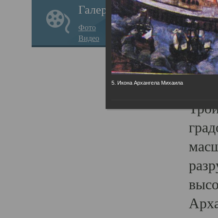
Галерея
годо
Фото
прав
Видео
кафе
Воз
Арха
5. Икона Архангела Михаила
Трои
град
масш
разр
высо
Арха