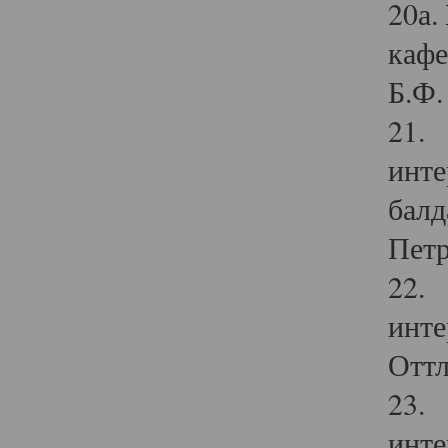
20а.
кафе
Б.Ф. 
21. 
инте
балд
Петр
22. 
инте
Оттл
23. 
инте