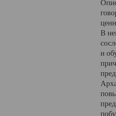
Опис
гово
ценн
В не
сосл
и об
прич
пред
Арха
повы
пред
побу