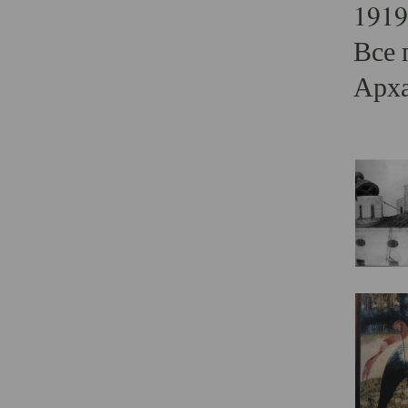
1919
Все 
Арха