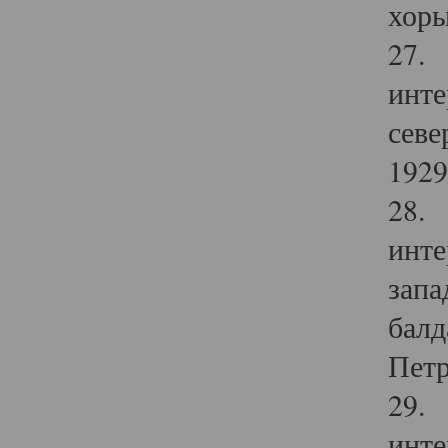
хоры
27. 
инте
севе
1929 
28. 
инте
запа
балд
Петр
29. 
инте