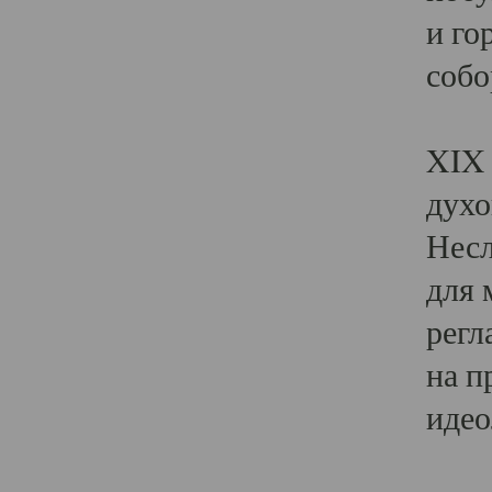
и го
собо
Явл
XIX 
духо
Несл
для 
регл
на п
идео
Поя