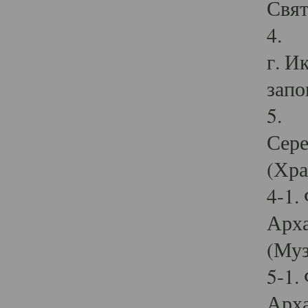
Свят
4. И
г. И
запо
5. И
Сере
(Хра
4-1.
Арха
(Муз
5-1.
Арха