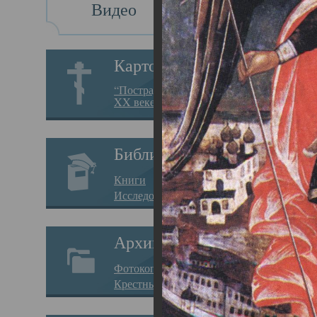
Видео
Св
Картотека
Свя
“Пострадавшие за веру в
XX веке на Севере”
23.12.
Сего
Библиотека
мере
Книги
целе
Исследования
резу
Архив
памя
Фотокопии дел
Арха
Крестные ходы
борь