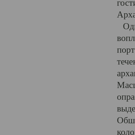
гост
Арха
Один
вопл
порт
тече
арха
Масш
опра
выде
Обши
коло