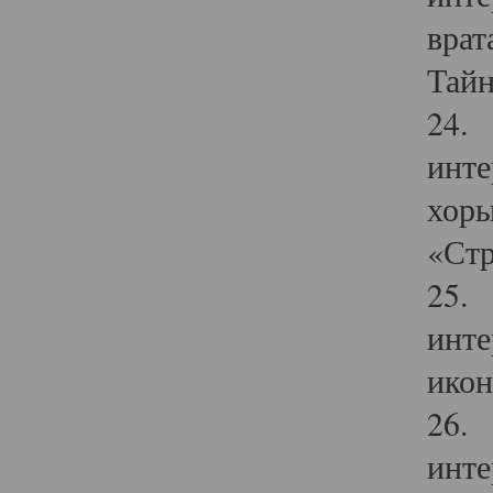
врат
Тайн
24. 
инте
хоры
«Стр
25. 
инте
икон
26. 
инте