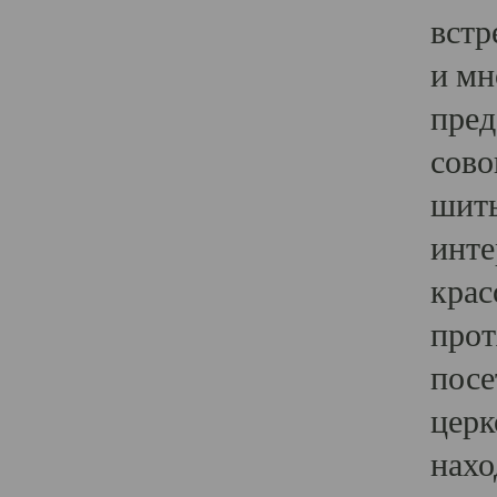
встр
и мн
пред
сово
шить
инте
крас
прот
посе
церк
нахо