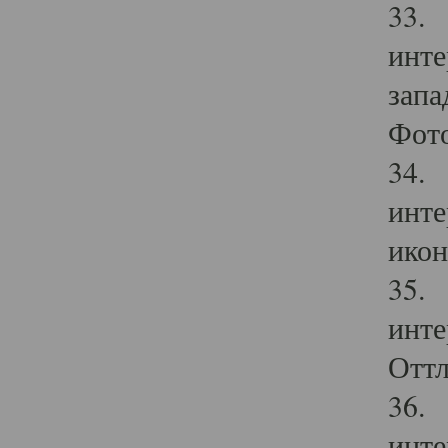
33. 
инте
запа
Фото
34. 
инте
икон
35. 
инте
Оттл
36. 
инте