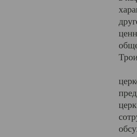
хара
друг
ценн
обще
Трои
Ярк
церк
пред
церк
сотр
обсу