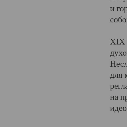
и го
собо
Явл
XIX 
духо
Несл
для 
регл
на п
идео
Поя