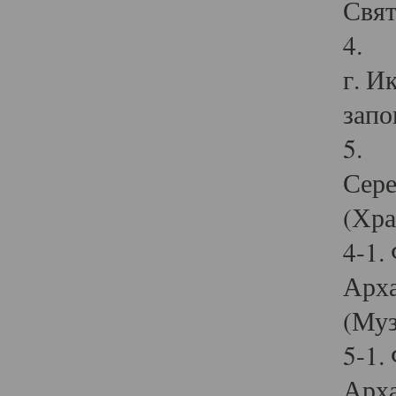
Свят
4. И
г. И
запо
5. И
Сере
(Хра
4-1.
Арха
(Муз
5-1.
Арха