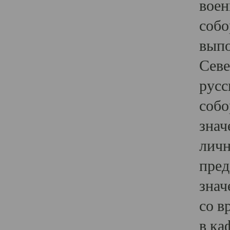
воен
собо
выпо
Севе
русс
собо
знач
личн
пред
знач
со в
в ка