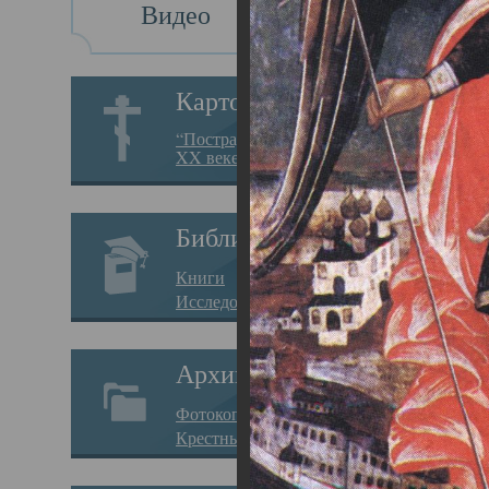
Видео
Св
Картотека
Свя
“Пострадавшие за веру в
XX веке на Севере”
23.12.
Сего
Библиотека
мере
Книги
целе
Исследования
резу
Архив
памя
Фотокопии дел
Арха
Крестные ходы
борь