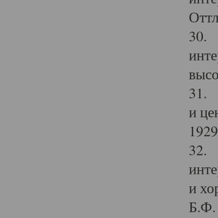
Оттл
30. 
инте
высо
31. 
и це
1929 
32. 
инте
и хо
Б.Ф. 