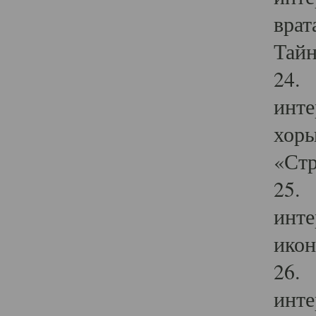
врат
Тайн
24. 
инте
хоры
«Стр
25. 
инте
икон
26. 
инте