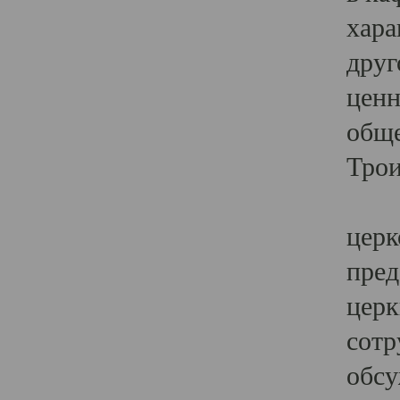
хара
друг
ценн
обще
Трои
Ярк
церк
пред
церк
сотр
обсу