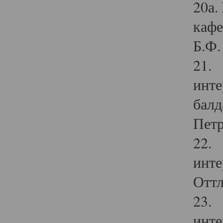
20а.
кафе
Б.Ф. 
21. 
инте
балд
Петр
22. 
инте
Оттл
23. 
инте