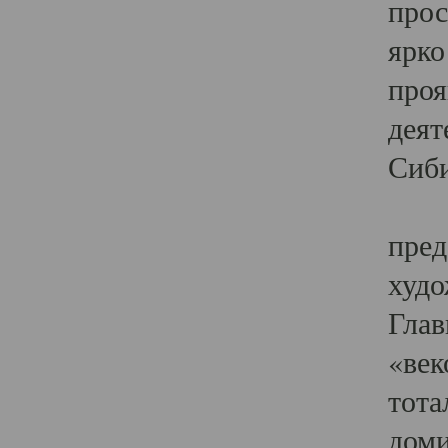
прос
ярко
проя
деят
Сиби
Одн
пред
худо
Глав
«век
тота
доми