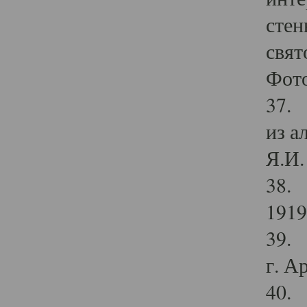
стен
свят
Фото
37. 
из а
Я.И. 
38. 
1919
39. 
г. А
40. 