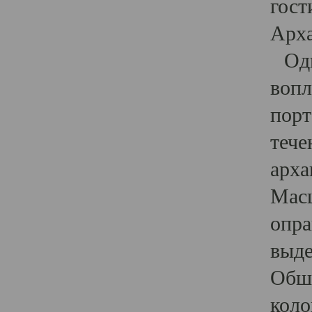
гост
Арха
Один
вопл
порт
тече
арха
Масш
опра
выде
Обши
коло