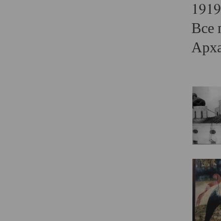
1919
Все 
Арха