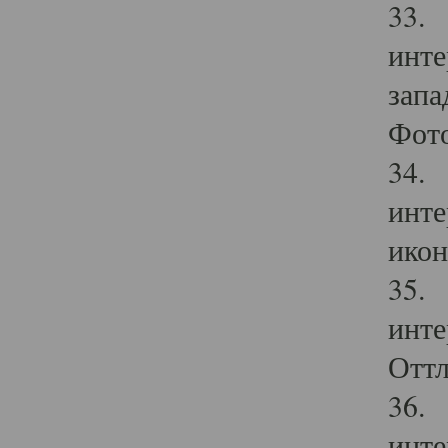
33. 
инте
запа
Фото
34. 
инте
икон
35. 
инте
Оттл
36. 
инте