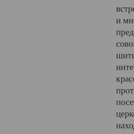
встр
и мн
пред
сово
шить
инте
крас
прот
посе
церк
нахо