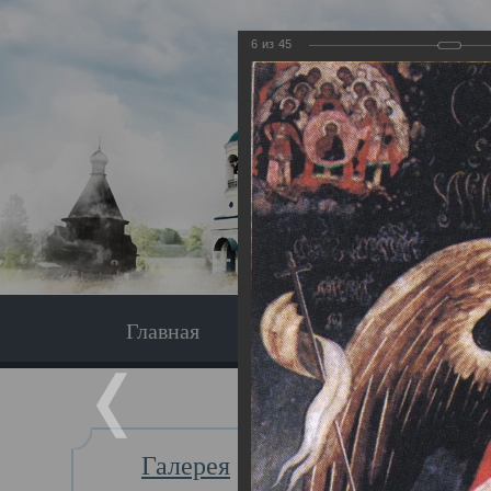
6
из
45
Главная
Экскурсия
Главная
Галерея