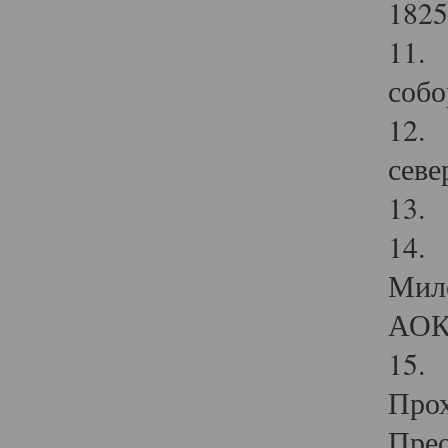
1825
11.
собо
12. 
севе
13.
14. 
Мило
АОК
15. 
Прох
Прео