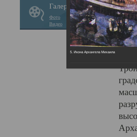
Галерея
годо
Фото
прав
Видео
кафе
Воз
Арха
5. Икона Архангела Михаила
Трои
град
масш
разр
высо
Арха