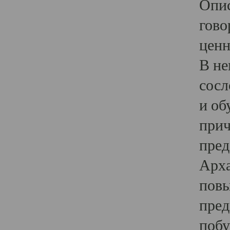
Опис
гово
ценн
В не
сосл
и об
прич
пред
Арха
повы
пред
побу