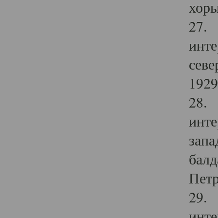
хоры
27. 
инте
севе
1929 
28. 
инте
запа
балд
Петр
29. 
инте