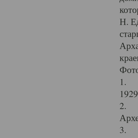
кото
Н. Е
стар
Арха
крае
Фот
1. С
1929 
2. Р
Архе
3. Ф