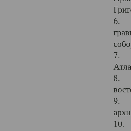
Григ
6. П
грав
собо
7. Г
Атла
8. С
вост
9. С
архи
10. 