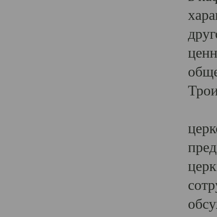
хара
друг
ценн
обще
Трои
Ярк
церк
пред
церк
сотр
обсу