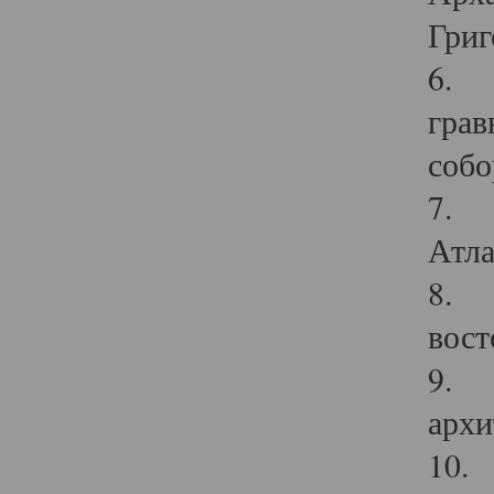
Григ
6. П
грав
собо
7. Г
Атла
8. С
вост
9. С
архи
10. 