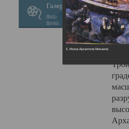
Галерея
годо
Фото
прав
Видео
кафе
Воз
Арха
5. Икона Архангела Михаила
Трои
град
масш
разр
высо
Арха