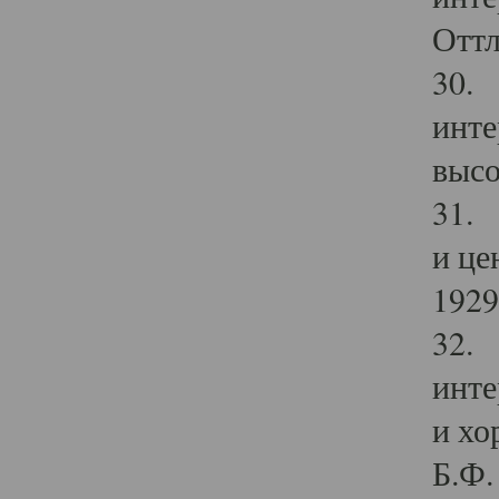
Оттл
30. 
инте
высо
31. 
и це
1929 
32. 
инте
и хо
Б.Ф. 