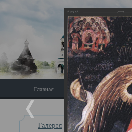
6
из
45
Главная
Экскурсия
Главная
Галерея