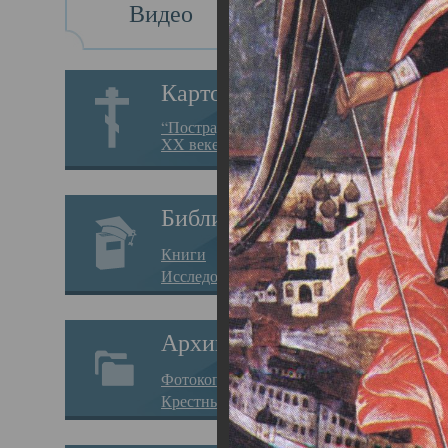
Видео
Св
Картотека
Свя
“Пострадавшие за веру в
XX веке на Севере”
23.12.
Сего
Библиотека
мере
Книги
целе
Исследования
резу
Архив
памя
Фотокопии дел
Арха
Крестные ходы
борь