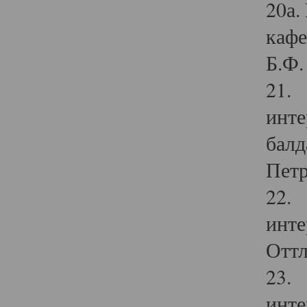
20а.
кафе
Б.Ф. 
21. 
инте
балд
Петр
22. 
инте
Оттл
23. 
инте