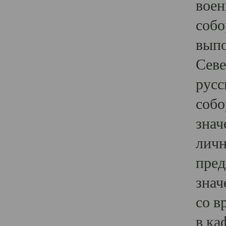
воен
собо
выпо
Севе
русс
собо
знач
личн
пред
знач
со в
в ка