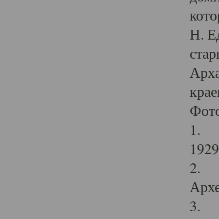
кото
Н. Е
стар
Арха
крае
Фот
1. С
1929 
2. Р
Архе
3. Ф