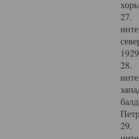
хоры
27. 
инте
севе
1929 
28. 
инте
запа
балд
Петр
29. 
инте