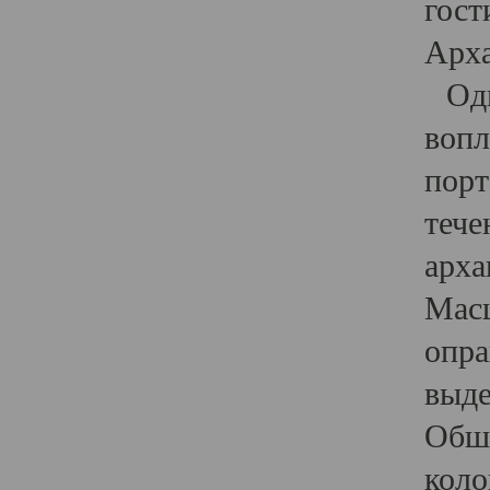
гост
Арха
Один
вопл
порт
тече
арха
Масш
опра
выде
Обши
коло