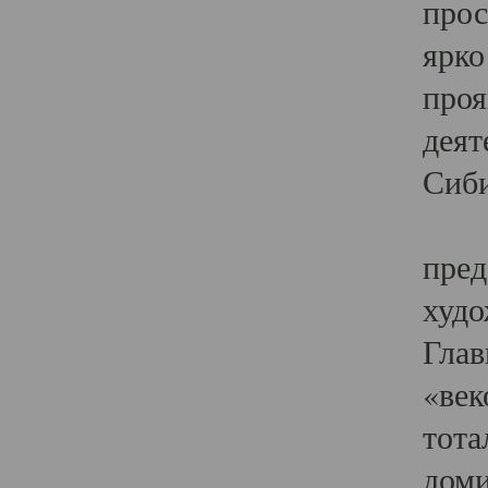
прос
ярко
проя
деят
Сиби
Одн
пред
худо
Глав
«век
тота
доми