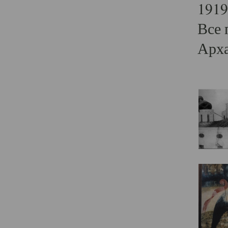
1919
Все 
Арха