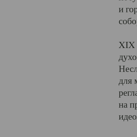
и го
собо
Явл
XIX 
духо
Несл
для 
регл
на п
идео
Поя