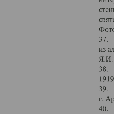
стен
свят
Фото
37. 
из а
Я.И. 
38. 
1919
39. 
г. А
40. 