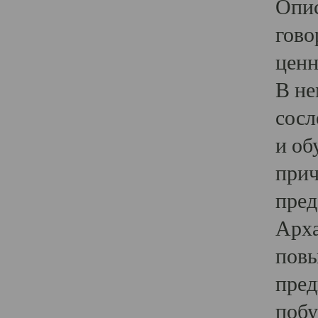
Опис
гово
ценн
В не
сосл
и об
прич
пред
Арха
повы
пред
побу