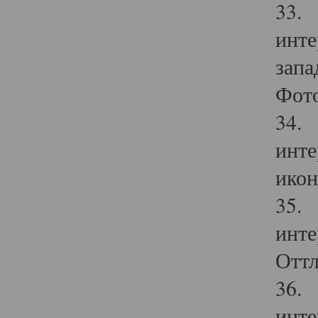
33. 
инте
запа
Фото
34. 
инте
икон
35. 
инте
Оттл
36. 
инте