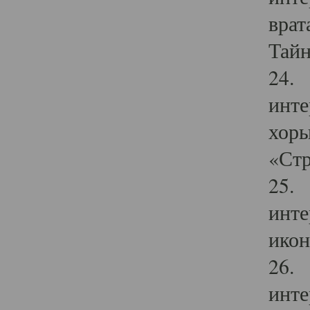
врат
Тайн
24. 
инте
хоры
«Стр
25. 
инте
икон
26. 
инте