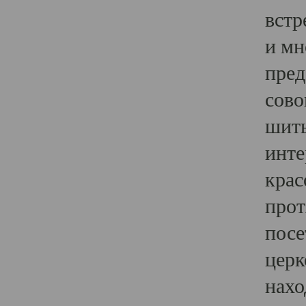
встр
и мн
пред
сово
шить
инте
крас
прот
посе
церк
нахо