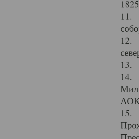
1825
11.
собо
12. 
севе
13.
14. 
Мило
АОК
15. 
Прох
Прео