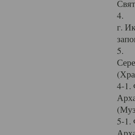
Свят
4. И
г. И
запо
5. И
Сере
(Хра
4-1.
Арха
(Муз
5-1.
Арха