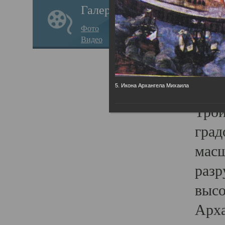
Галерея
годо
Фото
прав
Видео
кафе
Воз
Арха
5. Икона Архангела Михаила
Трои
град
масш
разр
высо
Арха