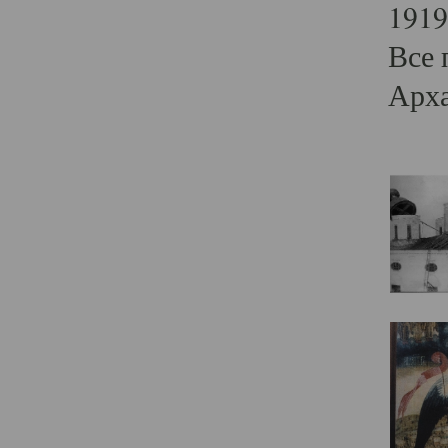
1919
Все 
Арха