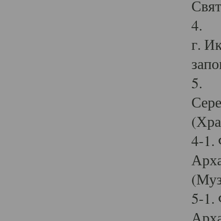
Свят
4. И
г. И
запо
5. И
Сере
(Хра
4-1.
Арха
(Муз
5-1.
Арха