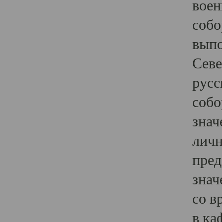
воен
собо
выпо
Севе
русс
собо
знач
личн
пред
знач
со в
в ка