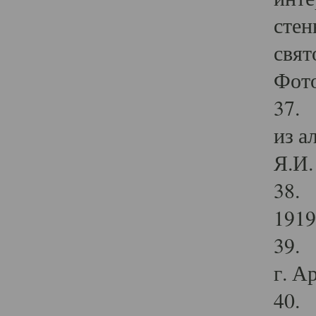
стен
свят
Фото
37. 
из а
Я.И. 
38. 
1919
39. 
г. А
40. 