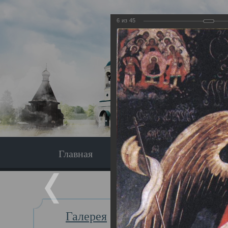
6
из
45
Главная
Экскурсия
Главная
Галерея