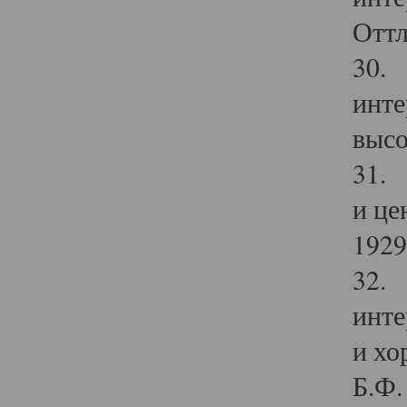
Оттл
30. 
инте
высо
31. 
и це
1929 
32. 
инте
и хо
Б.Ф. 