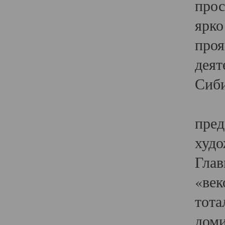
прос
ярко
проя
деят
Сиби
Одн
пред
худо
Глав
«век
тота
доми