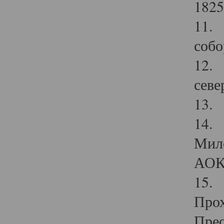
1825
11.
собо
12. 
севе
13.
14. 
Мило
АОК
15. 
Прох
Прео