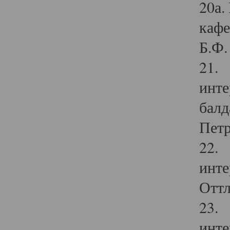
20а.
кафе
Б.Ф. 
21. 
инте
балд
Петр
22. 
инте
Оттл
23. 
инте