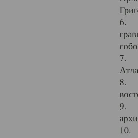
Григ
6. П
грав
собо
7. Г
Атла
8. С
вост
9. С
архи
10. 