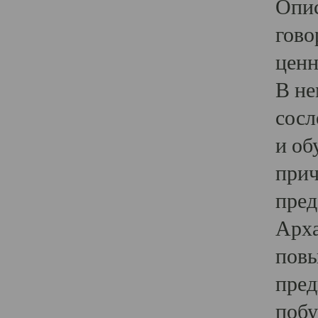
Опис
гово
ценн
В не
сосл
и об
прич
пред
Арха
повы
пред
побу