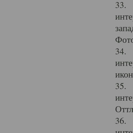
33. 
инте
запа
Фото
34. 
инте
икон
35. 
инте
Оттл
36. 
инте