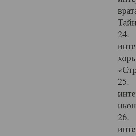
врат
Тайн
24. 
инте
хоры
«Стр
25. 
инте
икон
26. 
инте