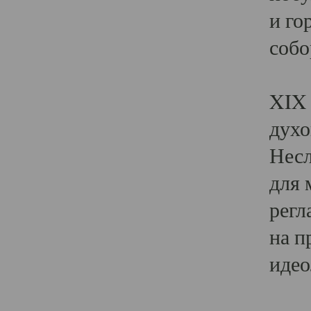
и го
собо
Явл
XIX 
духо
Несл
для 
регл
на п
идео
Поя