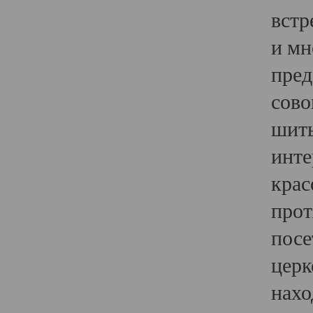
встр
и мн
пред
сово
шить
инте
крас
прот
посе
церк
нахо