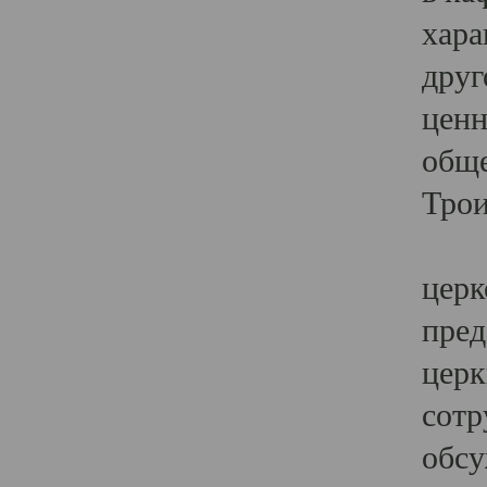
хара
друг
ценн
обще
Трои
Ярк
церк
пред
церк
сотр
обсу