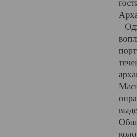
гост
Арха
Один
вопл
порт
тече
арха
Масш
опра
выде
Обши
коло