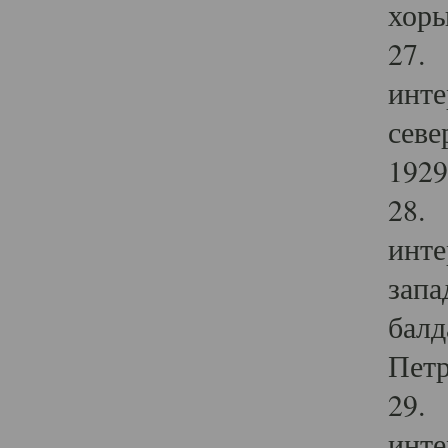
хоры
27. 
инте
севе
1929 
28. 
инте
запа
балд
Петр
29. 
инте