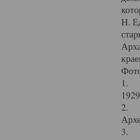
кото
Н. Е
стар
Арха
крае
Фот
1. С
1929 
2. Р
Архе
3. Ф