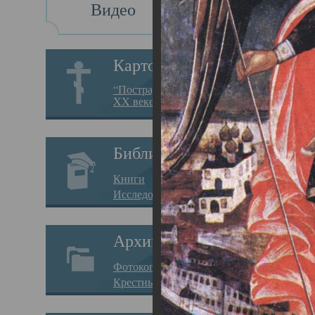
Видео
Св
Картотека
Свя
“Пострадавшие за веру в
XX веке на Севере”
23.12.
Сего
Библиотека
мере
Книги
целе
Исследования
резу
Архив
памя
Фотокопии дел
Арха
Крестные ходы
борь