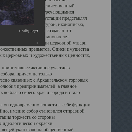
города. Обширный и величественный
ственными нигде не встречающимися
 символических инкрустаций представлял
 с живописью, скульптурой, иконописью,
ьер Троицкого храма создавал тот
Слайд-шоу:
обора, на протяжении многих лет
ице, библиотеке, среди церковной утвари
удожественных предметов. Описи имущества
ьных церковных и художественных ценностях,
, принимавшее активное участие в
собора, причем не только
 тесно связанных с Архангельском торговых
толюбия предпринимателей, а главное
во благо своего края и города и стало
 он одновременно воплотил себе функции
айно, именно собор становился отправной
тация торжеств со стороны
-идеологической окраски.
вещей указывало на общественный