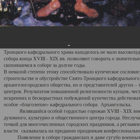
заслуженно выделяя из многочисленных культовых построек 
иконостас украшенный колоннами ионического стиля, с един
царскими вратами, изящным фронтоном и множеством резных,
собой поистине художественную ценность. В совокупности же
шитьем, многочисленными предметами церковной утвари интер
неповторимый красочный ансамбль декоративного убранства с
поражающий воображение своих посетителей. В соборной ризн
Троицкого кафедрального храма находилось не мало высокох
собора конца XVIII - XIX вв. позволяют говорить о значител
скопившемся в соборе за долгие годы.
В немалой степени этому способствовало купеческое сословие
строительстве и обустройстве Свято-Троицкого кафедрального 
архангелогородского общества, но и представителей других –
центров. Результатом повышенной религиозности купцов, чес
искренних и бескорыстных побуждений купечества действовать 
особое «благолепие» кафедрального собора Архангельска.
Являвшийся особой гордостью горожан XVIII - XIX века
духовного, культурно и общественного центра города. Неслуч
точкой для многочисленных городских праздников, а регламен
власти сказывалась на придании праздникам конфессионально
Появление в соборе гражданских и даже сугубо военных 