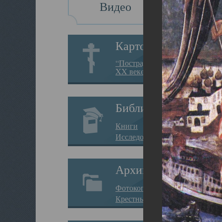
Видео
Картотека
“Пострадавшие за веру в
XX веке на Севере”
Библиотека
Книги
Исследования
Архив
Фотокопии дел
Крестные ходы