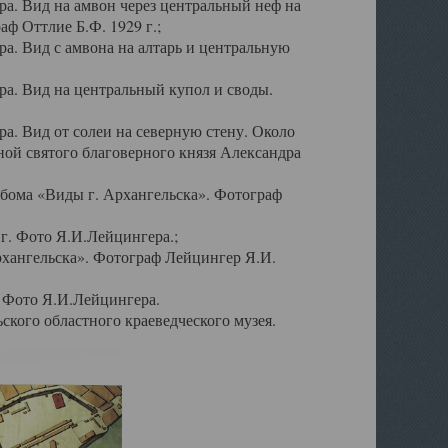
а. Вид на амвон через центральный неф на
аф Оттлие Б.Ф. 1929 г.;
. Вид с амвона на алтарь и центральную
а. Вид на центральный купол и своды.
. Вид от солеи на северную стену. Около
ой святого благоверного князя Александра
бома «Виды г. Архангельска». Фотограф
г. Фото Я.И.Лейцингера.;
рхангельска». Фотограф Лейцингер Я.И.
. Фото Я.И.Лейцингера.
кого областного краеведческого музея.