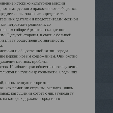
полнение историко-культурной миссии
триотизма русского православного общества.
редметов, чье значение определяется
твенных деятелей и представителям местной
тали петровские реликвии, со
альном соборе Архангельска, где они
м. С другой стороны, в связи с большой
кивали ту общественную значимость,
а.
тории и общественной жизни города
ение церкви новым содержанием. Они охотно
бсуждение местных проблем,
юзов. Наиболее ярко общественное служение
ельской и научной деятельности. Среди них
й, несомненную историко –
ауки как памятник старины, оказался лишь
ьных разрушений сотрет с лица города ту
 на которых держался город и его