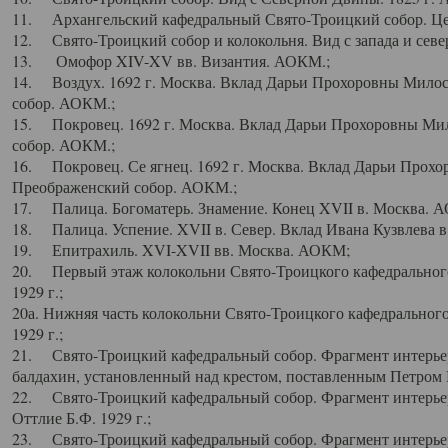
11. Архангельский кафедральный Свято-Троицкий собор. Цен
12. Свято-Троицкий собор и колокольня. Вид с запада и север
13. Омофор XIV-XV вв. Византия. АОКМ.;
14. Воздух. 1692 г. Москва. Вклад Дарьи Прохоровны Мило
собор. АОКМ.;
15. Покровец. 1692 г. Москва. Вклад Дарьи Прохоровны Ми
собор. АОКМ.;
16. Покровец. Се ягнец. 1692 г. Москва. Вклад Дарьи Прох
Преображенский собор. АОКМ.;
17. Палица. Богоматерь. Знамение. Конец XVII в. Москва. 
18. Палица. Успение. XVII в. Север. Вклад Ивана Кузвлева 
19. Епитрахиль. XVI-XVII вв. Москва. АОКМ;
20. Первый этаж колокольни Свято-Троицкого кафедрального
1929 г.;
20а. Нижняя часть колокольни Свято-Троицкого кафедрального
1929 г.;
21. Свято-Троицкий кафедральный собор. Фрагмент интерьер
балдахин, установленный над крестом, поставленным Петром I
22. Свято-Троицкий кафедральный собор. Фрагмент интерьер
Оттлие Б.Ф. 1929 г.;
23. Свято-Троицкий кафедральный собор. Фрагмент интерье