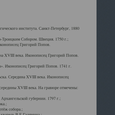
ического института. Санкт-Петербург, 1880
-Троицким Собором. Швеция. 1750 г.;
Иконописец Григорий Попов.
а XVIII века. Иконописец Григорий Попов.
». Иконописец Григорий Попов. 1741 г.
ска. Середина XVIII века. Иконописец
ередины XVIII века. На гравюре отмечены:
Архангельской губернии. 1797 г.;
ка.;
тёж собора.;
кварель В.Е.Галямина.;