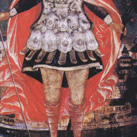
Свято-Троицкий собор
Свято-Троицкий собор Архангельска
23.12.2015
Сегодня мы можем говорить, что Архангельск в большей мере,
пострадал от целенаправленных систематических разрушений,
выдающихся памятников архитектуры. Больше всего по старом
вызванная борьбой с религией, набравшая особую силу в конце
разрушение православного центра архангельской губернии - а
собора Архангельска.
Возникнув в начале XVIII века в центре Архангельск
двухэтажный Троицкий собор, сразу превратился в зрительну
XVIII веке по масштабам ему не было равных на Севере. Впл
оставался самым высоким и значительным из городских строе
второе место, после гостиных дворов, в градостроительной ка
Один из самых больших и светлых соборов России воплотил в
портового города с отраженными в ней архитектурными тече
архангелогородской школы церковного зодчества.
Масштабность, благолепие и богатство собора, вполне оправды