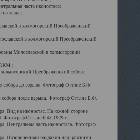
тральная часть иконостаса;
о-запада.;
славской в холмогорский Преображенский
лославской в холмогорский Преображенский
оровны Милославской в холмогорский
АОКМ.;
в холмогорский Преображенский собор.;
 собора до взрыва. Фотограф Оттлие Б.Ф.
 собора после взрыва. Фотограф Оттлие Б.Ф.
а. Вид на иконостас. На южной стороне
. Фотограф Оттлие Б.Ф. 1929 г.;
а. Центральная часть иконостаса. Фотограф
ра. Позолоченный балдахин над царскими