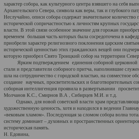
характер собора, как культурного центра взявшего на себя вы
Архангельского Севера, символа как веры, так и глубокого па
Неслучайно, описи собора содержат значительное количество п
исторической сопричастностью к личностям крупных государс
власти. В этой связи особенное значение для горожан приобре
временем большая часть которых была сосредоточена в кафедр
приобрели характер религиозного поклонения царским святыня
исторической ценностью этих гражданских вещей они подчер
которую приобрел Свято Троицкий собор на территории Север
Ярким подтверждением единения соборной церковной ис
стали и представители соборного притча, наполнившие служ
шла на сотрудничество с городской властью, на совместное о
создание научных, просветительских и благотворительных со
соборная интеллигенция проявила в развертывании просветит
Молчанов К.С., Смирнов В.А , Сибирцев М.И. и т.д.
Однако, для новой советской власти храм представляющи
художественную ценность, хотя и находился в ведении Главн
«вековым хламом». Последующая за сломом собора волна тотал
систему доминант – духовных и пространственных ориентиров,
историческая память.
Н. Едовина,