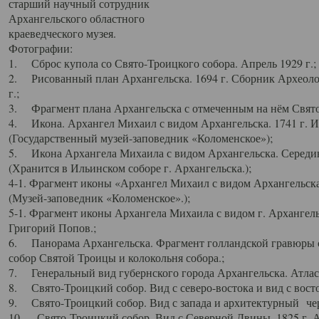
старший научный сотрудник
Архангельского областного
краеведческого музея.
Фотографии:
1. Сброс купола со Свято-Троицкого собора. Апрель 1929 г.;
2. Рисованный план Архангельска. 1694 г. Сборник Археолог
г.;
3. Фрагмент плана Архангельска с отмеченным на нём Свято
4. Икона. Архангел Михаил с видом Архангельска. 1741 г. 
(Государственный музей-заповедник «Коломенское»);
5. Икона Архангела Михаила с видом Архангельска. Середин
(Хранится в Ильинском соборе г. Архангельска.);
4-1. Фрагмент иконы «Архангел Михаил с видом Архангельска
(Музей-заповедник «Коломенское».);
5-1. Фрагмент иконы Архангела Михаила с видом г. Архангель
Григорий Попов.;
6. Панорама Архангельска. Фрагмент голландской гравюры с
собор Святой Троицы и колокольня собора.;
7. Генеральный вид губернского города Архангельска. Атлас 
8. Свято-Троицкий собор. Вид с северо-востока и вид с восто
9. Свято-Троицкий собор. Вид с запада и архитектурный чер
10. Свято-Троицкий собор. Вид с Северной Двины. 1825 г. А