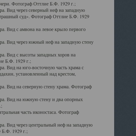
ери. Фотограф Оттлие Б.Ф. 1929 г.;
а. Вид через северный неф на западную
трашный суд». Фотограф Оттлие Б.Ф. 1929
. Вид с амвона на левое крыло первого
а. Вид через южный неф на западную стену
а. Вид с высоты западных хоров на
 Б.Ф. 1929 г.;
а. Вид на юго-восточную часть храма с
дахин, установленный над крестом,
а. Вид на северную стену храма. Фотограф
ра. Вид на южную стену и два опорных
;
тральная часть иконостаса. Фотограф
а. Вид через центральный неф на западную
Б.Ф. 1929 г.;