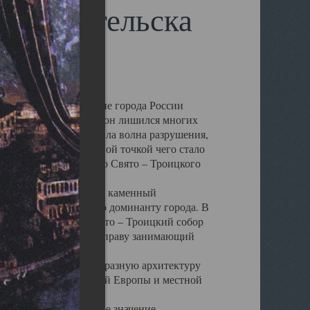
 Архангельска
 чем другие губернские города России
 в результате которых он лишился многих
у Архангельску ударила волна разрушения,
 20 –х годов. Отправной точкой чего стало
нсамбля кафедрального Свято – Троицкого
а, величественный каменный
ю и градостроительную доминанту города. В
оть до разрушения Свято – Троицкий собор
ний Архангельска, по праву занимающий
ртине Архангельска.
 себе яркую и своеобразную архитектуру
ниями России, Западной Европы и местной
вали его кафедральное значение,