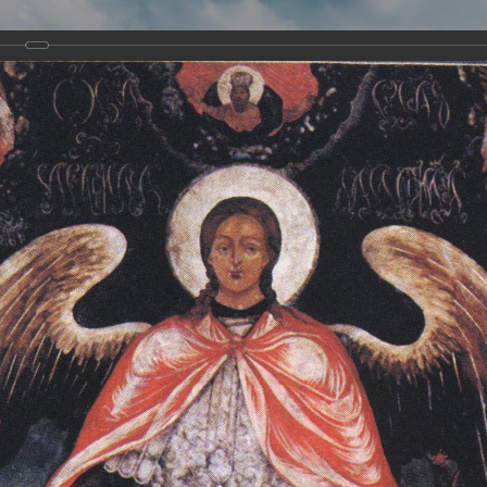
Виртуа
Новомученико
Земли А
Сайт создан по благосло
и Холмо
Наследники
Галерея
Главная
Галерея
Храмы-мученики Архангельска
Свято-Тро