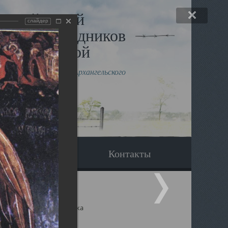
льный музей
слайдер
в и исповедников
рхангельской
влению митрополита Архангельского
горского Даниила
Вопрос-ответ
Контакты
ицкий собор Архангельска