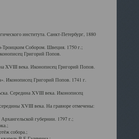
ического института. Санкт-Петербург, 1880
-Троицким Собором. Швеция. 1750 г.;
Иконописец Григорий Попов.
а XVIII века. Иконописец Григорий Попов.
». Иконописец Григорий Попов. 1741 г.
ска. Середина XVIII века. Иконописец
ередины XVIII века. На гравюре отмечены:
Архангельской губернии. 1797 г.;
ка.;
тёж собора.;
кварель В.Е.Галямина.;