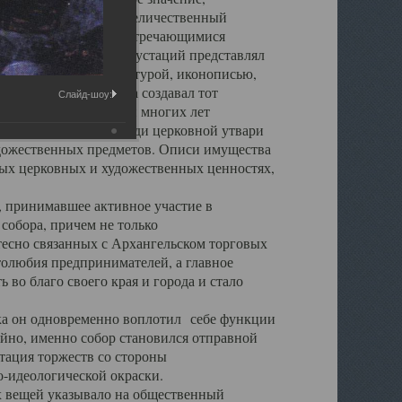
города. Обширный и величественный
ственными нигде не встречающимися
 символических инкрустаций представлял
 с живописью, скульптурой, иконописью,
ьер Троицкого храма создавал тот
Слайд-шоу:
обора, на протяжении многих лет
ице, библиотеке, среди церковной утвари
удожественных предметов. Описи имущества
ьных церковных и художественных ценностях,
, принимавшее активное участие в
собора, причем не только
 тесно связанных с Архангельском торговых
толюбия предпринимателей, а главное
во благо своего края и города и стало
 он одновременно воплотил себе функции
айно, именно собор становился отправной
тация торжеств со стороны
-идеологической окраски.
вещей указывало на общественный