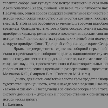
характер собора, как культурного центра взявшего на себя вы
Архангельского Севера, символа как веры, так и глубокого па
Неслучайно, описи собора содержат значительное количество п
исторической сопричастностью к личностям крупных государс
власти. В этой связи особенное значение для горожан приобре
временем большая часть которых была сосредоточена в кафедр
приобрели характер религиозного поклонения царским святыня
исторической ценностью этих гражданских вещей они подчер
которую приобрел Свято Троицкий собор на территории Север
Ярким подтверждением единения соборной церковной ис
стали и представители соборного притча, наполнившие служ
шла на сотрудничество с городской властью, на совместное о
создание научных, просветительских и благотворительных со
соборная интеллигенция проявила в развертывании просветит
Молчанов К.С., Смирнов В.А , Сибирцев М.И. и т.д.
Однако, для новой советской власти храм представляющи
художественную ценность, хотя и находился в ведении Главн
«вековым хламом». Последующая за сломом собора волна тотал
систему доминант – духовных и пространственных ориентиров,
историческая память.
Н. Едовина,