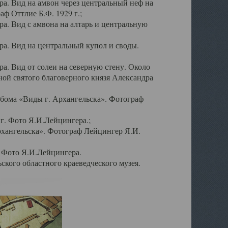
а. Вид на амвон через центральный неф на
аф Оттлие Б.Ф. 1929 г.;
. Вид с амвона на алтарь и центральную
а. Вид на центральный купол и своды.
. Вид от солеи на северную стену. Около
ой святого благоверного князя Александра
бома «Виды г. Архангельска». Фотограф
г. Фото Я.И.Лейцингера.;
рхангельска». Фотограф Лейцингер Я.И.
. Фото Я.И.Лейцингера.
кого областного краеведческого музея.