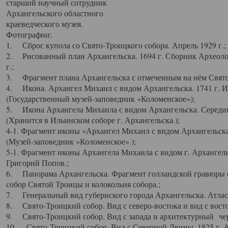
старший научный сотрудник
Архангельского областного
краеведческого музея.
Фотографии:
1. Сброс купола со Свято-Троицкого собора. Апрель 1929 г.;
2. Рисованный план Архангельска. 1694 г. Сборник Археолог
г.;
3. Фрагмент плана Архангельска с отмеченным на нём Свято
4. Икона. Архангел Михаил с видом Архангельска. 1741 г. 
(Государственный музей-заповедник «Коломенское»);
5. Икона Архангела Михаила с видом Архангельска. Середин
(Хранится в Ильинском соборе г. Архангельска.);
4-1. Фрагмент иконы «Архангел Михаил с видом Архангельска
(Музей-заповедник «Коломенское».);
5-1. Фрагмент иконы Архангела Михаила с видом г. Архангель
Григорий Попов.;
6. Панорама Архангельска. Фрагмент голландской гравюры с
собор Святой Троицы и колокольня собора.;
7. Генеральный вид губернского города Архангельска. Атлас 
8. Свято-Троицкий собор. Вид с северо-востока и вид с восто
9. Свято-Троицкий собор. Вид с запада и архитектурный чер
10. Свято-Троицкий собор. Вид с Северной Двины. 1825 г. А