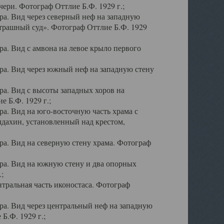
ери. Фотограф Оттлие Б.Ф. 1929 г.;
а. Вид через северный неф на западную
трашный суд». Фотограф Оттлие Б.Ф. 1929
. Вид с амвона на левое крыло первого
а. Вид через южный неф на западную стену
а. Вид с высоты западных хоров на
 Б.Ф. 1929 г.;
а. Вид на юго-восточную часть храма с
дахин, установленный над крестом,
а. Вид на северную стену храма. Фотограф
ра. Вид на южную стену и два опорных
;
тральная часть иконостаса. Фотограф
а. Вид через центральный неф на западную
Б.Ф. 1929 г.;