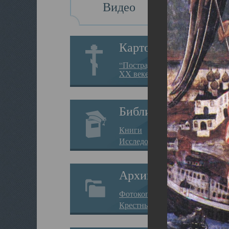
Видео
Картотека
“Пострадавшие за веру в
XX веке на Севере”
Библиотека
Книги
Исследования
Архив
Фотокопии дел
Крестные ходы