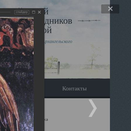
льный музей
слайдер
в и исповедников
рхангельской
влению митрополита Архангельского
горского Даниила
Вопрос-ответ
Контакты
ицкий собор Архангельска