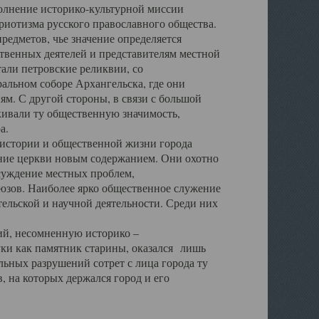
полнение историко-культурной миссии
триотизма русского православного общества.
редметов, чье значение определяется
твенных деятелей и представителям местной
тали петровские реликвии, со
альном соборе Архангельска, где они
м. С другой стороны, в связи с большой
кивали ту общественную значимость,
а.
тории и общественной жизни города
ение церкви новым содержанием. Они охотно
бсуждение местных проблем,
юзов. Наиболее ярко общественное служение
ельской и научной деятельности. Среди них
й, несомненную историко –
ауки как памятник старины, оказался лишь
ьных разрушений сотрет с лица города ту
 на которых держался город и его