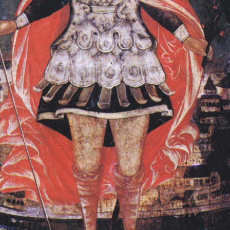
Свято-Троицкий собор
Свято-Троицкий собор Архангельска
23.12.2015
Сегодня мы можем говорить, что Архангельск в большей мере,
пострадал от целенаправленных систематических разрушений,
выдающихся памятников архитектуры. Больше всего по старом
вызванная борьбой с религией, набравшая особую силу в конце
разрушение православного центра архангельской губернии - а
собора Архангельска.
Возникнув в начале XVIII века в центре Архангельск
двухэтажный Троицкий собор, сразу превратился в зрительну
XVIII веке по масштабам ему не было равных на Севере. Впл
оставался самым высоким и значительным из городских строе
второе место, после гостиных дворов, в градостроительной ка
Один из самых больших и светлых соборов России воплотил в
портового города с отраженными в ней архитектурными тече
архангелогородской школы церковного зодчества.
Масштабность, благолепие и богатство собора, вполне оправды