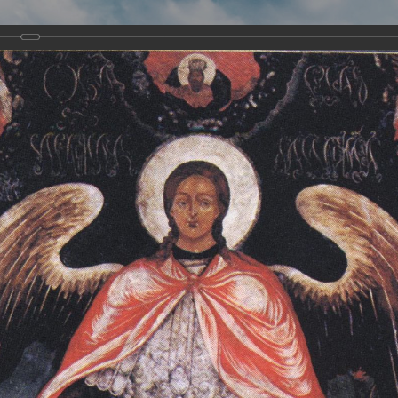
Виртуа
Новомученико
Земли А
Сайт создан по благосло
и Холмо
Наследники
Галерея
Главная
Галерея
Храмы-мученики Архангельска
Свято-Тро