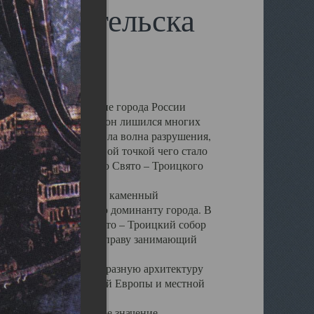
 Архангельска
 чем другие губернские города России
 в результате которых он лишился многих
у Архангельску ударила волна разрушения,
 20 –х годов. Отправной точкой чего стало
нсамбля кафедрального Свято – Троицкого
а, величественный каменный
ю и градостроительную доминанту города. В
оть до разрушения Свято – Троицкий собор
ний Архангельска, по праву занимающий
ртине Архангельска.
 себе яркую и своеобразную архитектуру
ниями России, Западной Европы и местной
вали его кафедральное значение,