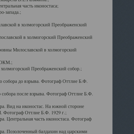
тральная часть иконостаса;
о-запада.;
славской в холмогорский Преображенский
лославской в холмогорский Преображенский
оровны Милославской в холмогорский
АОКМ.;
в холмогорский Преображенский собор.;
 собора до взрыва. Фотограф Оттлие Б.Ф.
 собора после взрыва. Фотограф Оттлие Б.Ф.
а. Вид на иконостас. На южной стороне
. Фотограф Оттлие Б.Ф. 1929 г.;
а. Центральная часть иконостаса. Фотограф
ра. Позолоченный балдахин над царскими