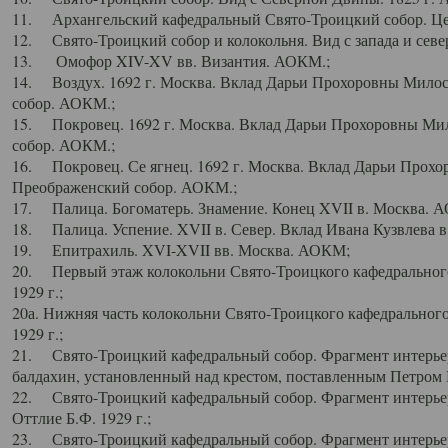
11. Архангельский кафедральный Свято-Троицкий собор. Цен
12. Свято-Троицкий собор и колокольня. Вид с запада и север
13. Омофор XIV-XV вв. Византия. АОКМ.;
14. Воздух. 1692 г. Москва. Вклад Дарьи Прохоровны Мило
собор. АОКМ.;
15. Покровец. 1692 г. Москва. Вклад Дарьи Прохоровны Ми
собор. АОКМ.;
16. Покровец. Се ягнец. 1692 г. Москва. Вклад Дарьи Прох
Преображенский собор. АОКМ.;
17. Палица. Богоматерь. Знамение. Конец XVII в. Москва. 
18. Палица. Успение. XVII в. Север. Вклад Ивана Кузвлева 
19. Епитрахиль. XVI-XVII вв. Москва. АОКМ;
20. Первый этаж колокольни Свято-Троицкого кафедрального
1929 г.;
20а. Нижняя часть колокольни Свято-Троицкого кафедрального
1929 г.;
21. Свято-Троицкий кафедральный собор. Фрагмент интерьер
балдахин, установленный над крестом, поставленным Петром I
22. Свято-Троицкий кафедральный собор. Фрагмент интерьер
Оттлие Б.Ф. 1929 г.;
23. Свято-Троицкий кафедральный собор. Фрагмент интерье