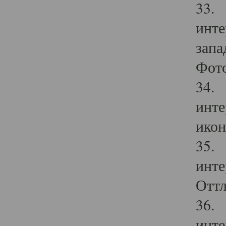
33. 
инте
запа
Фото
34. 
инте
икон
35. 
инте
Оттл
36. 
инте