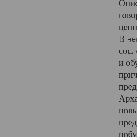
Опис
гово
ценн
В не
сосл
и об
прич
пред
Арха
повы
пред
побу