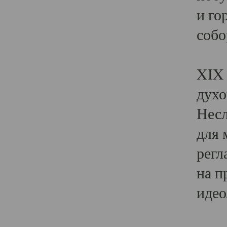
и го
собо
Явл
XIX 
духо
Несл
для 
регл
на п
идео
Поя