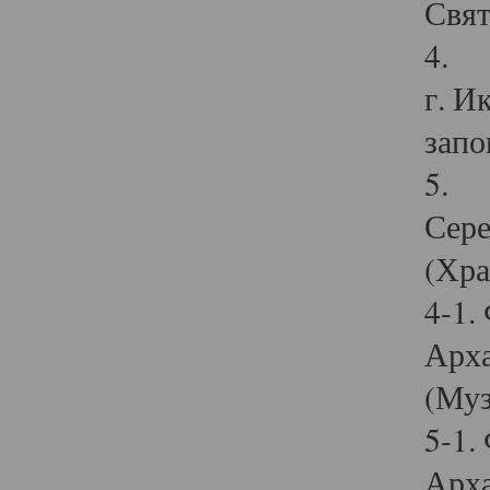
Свят
4. И
г. И
запо
5. И
Сере
(Хра
4-1.
Арха
(Муз
5-1.
Арха