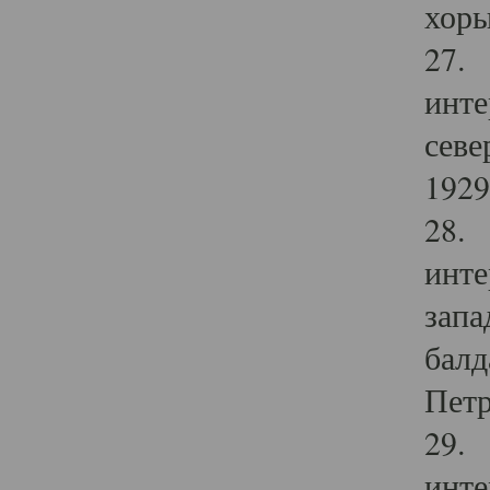
хоры
27. 
инте
севе
1929 
28. 
инте
запа
балд
Петр
29. 
инте