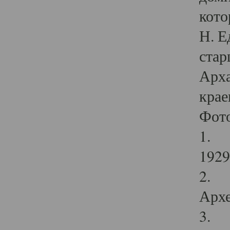
кото
Н. Е
стар
Арха
крае
Фот
1. С
1929 
2. Р
Архе
3. Ф