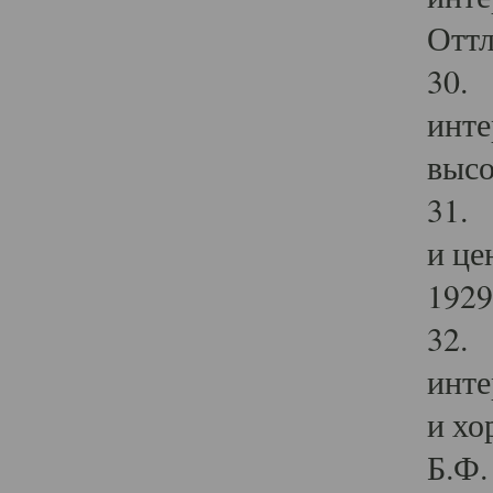
Оттл
30. 
инте
высо
31. 
и це
1929 
32. 
инте
и хо
Б.Ф. 