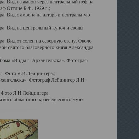
а. Вид на амвон через центральный неф на
аф Оттлие Б.Ф. 1929 г.;
. Вид с амвона на алтарь и центральную
а. Вид на центральный купол и своды.
. Вид от солеи на северную стену. Около
ой святого благоверного князя Александра
бома «Виды г. Архангельска». Фотограф
г. Фото Я.И.Лейцингера.;
рхангельска». Фотограф Лейцингер Я.И.
. Фото Я.И.Лейцингера.
кого областного краеведческого музея.