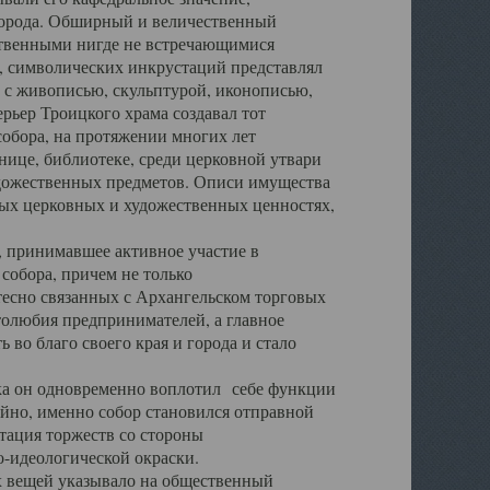
города. Обширный и величественный
ственными нигде не встречающимися
 символических инкрустаций представлял
 с живописью, скульптурой, иконописью,
ьер Троицкого храма создавал тот
обора, на протяжении многих лет
ице, библиотеке, среди церковной утвари
удожественных предметов. Описи имущества
ьных церковных и художественных ценностях,
, принимавшее активное участие в
собора, причем не только
 тесно связанных с Архангельском торговых
толюбия предпринимателей, а главное
во благо своего края и города и стало
 он одновременно воплотил себе функции
айно, именно собор становился отправной
тация торжеств со стороны
-идеологической окраски.
вещей указывало на общественный