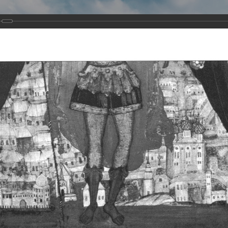
Виртуа
Новомученико
Земли А
Сайт создан по благосло
и Холмо
Наследники
Галерея
Главная
Галерея
Храмы-мученики Архангельска
Свято-Тро