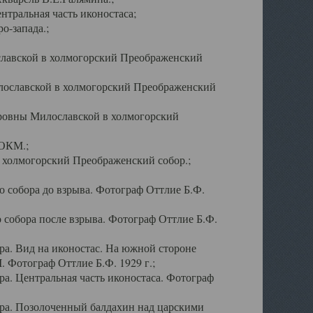
тральная часть иконостаса;
о-запада.;
славской в холмогорский Преображенский
лославской в холмогорский Преображенский
оровны Милославской в холмогорский
АОКМ.;
в холмогорский Преображенский собор.;
 собора до взрыва. Фотограф Оттлие Б.Ф.
 собора после взрыва. Фотограф Оттлие Б.Ф.
а. Вид на иконостас. На южной стороне
. Фотограф Оттлие Б.Ф. 1929 г.;
а. Центральная часть иконостаса. Фотограф
ра. Позолоченный балдахин над царскими