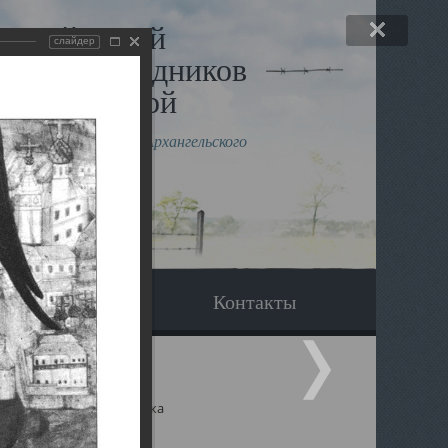
льный музей
слайдер
в и исповедников
рхангельской
влению митрополита Архангельского
горского Даниила
Вопрос-ответ
Контакты
ицкий собор Архангельска