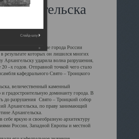
 Архангельска
Слайд-шоу:
 чем другие губернские города России
 в результате которых он лишился многих
у Архангельску ударила волна разрушения,
 20 –х годов. Отправной точкой чего стало
нсамбля кафедрального Свято – Троицкого
а, величественный каменный
ю и градостроительную доминанту города. В
оть до разрушения Свято – Троицкий собор
ний Архангельска, по праву занимающий
ртине Архангельска.
 себе яркую и своеобразную архитектуру
ниями России, Западной Европы и местной
вали его кафедральное значение,