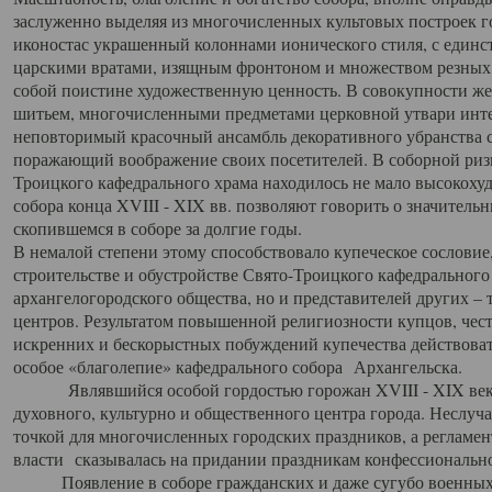
заслуженно выделяя из многочисленных культовых построек 
иконостас украшенный колоннами ионического стиля, с един
царскими вратами, изящным фронтоном и множеством резных,
собой поистине художественную ценность. В совокупности же
шитьем, многочисленными предметами церковной утвари интер
неповторимый красочный ансамбль декоративного убранства с
поражающий воображение своих посетителей. В соборной ризн
Троицкого кафедрального храма находилось не мало высокох
собора конца XVIII - XIX вв. позволяют говорить о значител
скопившемся в соборе за долгие годы.
В немалой степени этому способствовало купеческое сословие
строительстве и обустройстве Свято-Троицкого кафедрального 
архангелогородского общества, но и представителей других –
центров. Результатом повышенной религиозности купцов, чес
искренних и бескорыстных побуждений купечества действовать 
особое «благолепие» кафедрального собора Архангельска.
Являвшийся особой гордостью горожан XVIII - XIX века
духовного, культурно и общественного центра города. Неслуч
точкой для многочисленных городских праздников, а регламен
власти сказывалась на придании праздникам конфессионально
Появление в соборе гражданских и даже сугубо военных 