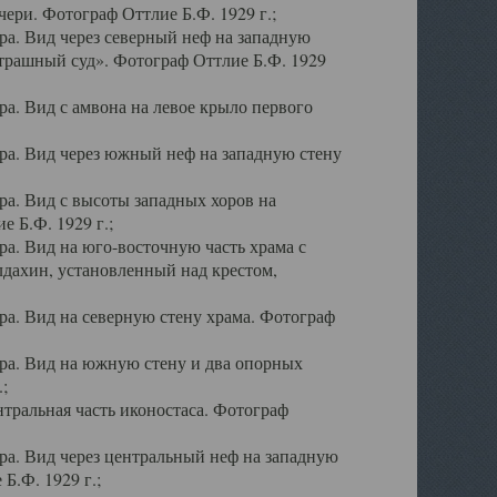
ери. Фотограф Оттлие Б.Ф. 1929 г.;
а. Вид через северный неф на западную
трашный суд». Фотограф Оттлие Б.Ф. 1929
. Вид с амвона на левое крыло первого
а. Вид через южный неф на западную стену
а. Вид с высоты западных хоров на
 Б.Ф. 1929 г.;
а. Вид на юго-восточную часть храма с
дахин, установленный над крестом,
а. Вид на северную стену храма. Фотограф
ра. Вид на южную стену и два опорных
;
тральная часть иконостаса. Фотограф
а. Вид через центральный неф на западную
Б.Ф. 1929 г.;