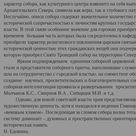
характер собора, как культурного центра взявшего на себя вы
Архангельского Севера, символа как веры, так и глубокого па
Неслучайно, описи собора содержат значительное количество п
исторической сопричастностью к личностям крупных государс
власти. В этой связи особенное значение для горожан приобре
временем большая часть которых была сосредоточена в кафедр
приобрели характер религиозного поклонения царским святыня
исторической ценностью этих гражданских вещей они подчер
которую приобрел Свято Троицкий собор на территории Север
Ярким подтверждением единения соборной церковной ис
стали и представители соборного притча, наполнившие служ
шла на сотрудничество с городской властью, на совместное о
создание научных, просветительских и благотворительных со
соборная интеллигенция проявила в развертывании просветит
Молчанов К.С., Смирнов В.А , Сибирцев М.И. и т.д.
Однако, для новой советской власти храм представляющи
художественную ценность, хотя и находился в ведении Главн
«вековым хламом». Последующая за сломом собора волна тотал
систему доминант – духовных и пространственных ориентиров,
историческая память.
Н. Едовина,