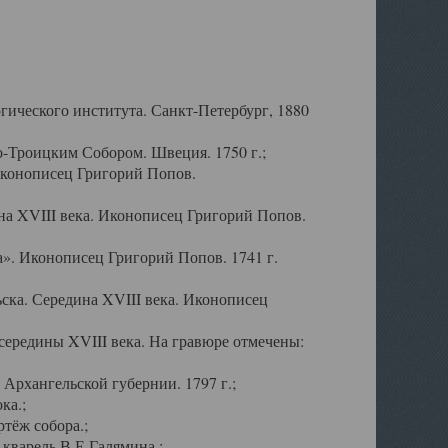
ического института. Санкт-Петербург, 1880
-Троицким Собором. Швеция. 1750 г.;
Иконописец Григорий Попов.
а XVIII века. Иконописец Григорий Попов.
». Иконописец Григорий Попов. 1741 г.
ска. Середина XVIII века. Иконописец
ередины XVIII века. На гравюре отмечены:
Архангельской губернии. 1797 г.;
ка.;
тёж собора.;
кварель В.Е.Галямина.;