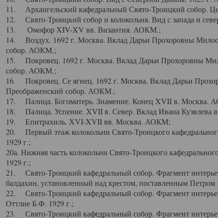
11. Архангельский кафедральный Свято-Троицкий собор. Цен
12. Свято-Троицкий собор и колокольня. Вид с запада и север
13. Омофор XIV-XV вв. Византия. АОКМ.;
14. Воздух. 1692 г. Москва. Вклад Дарьи Прохоровны Мило
собор. АОКМ.;
15. Покровец. 1692 г. Москва. Вклад Дарьи Прохоровны Ми
собор. АОКМ.;
16. Покровец. Се ягнец. 1692 г. Москва. Вклад Дарьи Прох
Преображенский собор. АОКМ.;
17. Палица. Богоматерь. Знамение. Конец XVII в. Москва. 
18. Палица. Успение. XVII в. Север. Вклад Ивана Кузвлева 
19. Епитрахиль. XVI-XVII вв. Москва. АОКМ;
20. Первый этаж колокольни Свято-Троицкого кафедрального
1929 г.;
20а. Нижняя часть колокольни Свято-Троицкого кафедрального
1929 г.;
21. Свято-Троицкий кафедральный собор. Фрагмент интерьер
балдахин, установленный над крестом, поставленным Петром I
22. Свято-Троицкий кафедральный собор. Фрагмент интерьер
Оттлие Б.Ф. 1929 г.;
23. Свято-Троицкий кафедральный собор. Фрагмент интерье