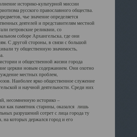
полнение историко-культурной миссии
триотизма русского православного общества.
редметов, чье значение определяется
твенных деятелей и представителям местной
тали петровские реликвии, со
альном соборе Архангельска, где они
м. С другой стороны, в связи с большой
кивали ту общественную значимость,
а.
тории и общественной жизни города
ение церкви новым содержанием. Они охотно
бсуждение местных проблем,
юзов. Наиболее ярко общественное служение
ельской и научной деятельности. Среди них
й, несомненную историко –
ауки как памятник старины, оказался лишь
ьных разрушений сотрет с лица города ту
 на которых держался город и его