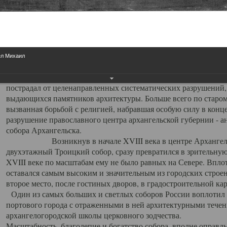
Свято-Троицкий собор
Свято-Троицкий собор Архангельска
ел Михаил
23.12.2015
Сегодня мы можем говорить, что Архангельск в большей мере,
пострадал от целенаправленных систематических разрушений,
выдающихся памятников архитектуры. Больше всего по старом
вызванная борьбой с религией, набравшая особую силу в конце
разрушение православного центра архангельской губернии - а
собора Архангельска.
Возникнув в начале XVIII века в центре Архангельск
двухэтажный Троицкий собор, сразу превратился в зрительну
XVIII веке по масштабам ему не было равных на Севере. Впл
оставался самым высоким и значительным из городских строе
второе место, после гостиных дворов, в градостроительной ка
Один из самых больших и светлых соборов России воплотил в
портового города с отраженными в ней архитектурными тече
архангелогородской школы церковного зодчества.
Масштабность, благолепие и богатство собора, вполне оправды