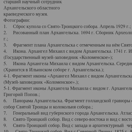
старший научный сотрудник
Архангельского областного
краеведческого музея.
Фотографии:
1. Сброс купола со Свято-Троицкого собора. Апрель 1929 г.;
2. Рисованный план Архангельска. 1694 г. Сборник Археолог
г.;
3. Фрагмент плана Архангельска с отмеченным на нём Свято
4. Икона. Архангел Михаил с видом Архангельска. 1741 г. 
(Государственный музей-заповедник «Коломенское»);
5. Икона Архангела Михаила с видом Архангельска. Середин
(Хранится в Ильинском соборе г. Архангельска.);
4-1. Фрагмент иконы «Архангел Михаил с видом Архангельска
(Музей-заповедник «Коломенское».);
5-1. Фрагмент иконы Архангела Михаила с видом г. Архангель
Григорий Попов.;
6. Панорама Архангельска. Фрагмент голландской гравюры с
собор Святой Троицы и колокольня собора.;
7. Генеральный вид губернского города Архангельска. Атлас 
8. Свято-Троицкий собор. Вид с северо-востока и вид с восто
9. Свято-Троицкий собор. Вид с запада и архитектурный чер
10. Свято-Троицкий собор. Вид с Северной Двины. 1825 г. А