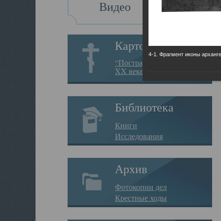
Видео
Картотека
4-1. Фрагмент иконы арханг
“Пострадавшие за веру в
XX веке на Севере”
Библиотека
Книги
Исследования
Архив
Фотокопии дел
Крестные ходы