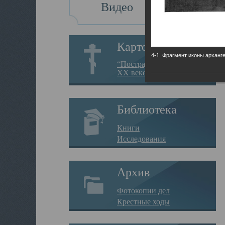
Видео
Картотека
4-1. Фрагмент иконы арханг
“Пострадавшие за веру в
XX веке на Севере”
Библиотека
Книги
Исследования
Архив
Фотокопии дел
Крестные ходы