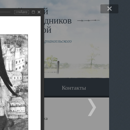
льный музей
слайдер
в и исповедников
рхангельской
влению митрополита Архангельского
горского Даниила
Вопрос-ответ
Контакты
ицкий собор Архангельска