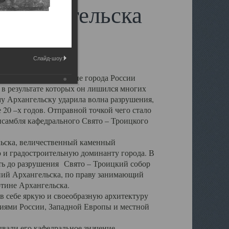
 Архангельска
Слайд-шоу:
 чем другие губернские города России
 в результате которых он лишился многих
у Архангельску ударила волна разрушения,
 20 –х годов. Отправной точкой чего стало
нсамбля кафедрального Свято – Троицкого
а, величественный каменный
ю и градостроительную доминанту города. В
оть до разрушения Свято – Троицкий собор
ний Архангельска, по праву занимающий
ртине Архангельска.
 себе яркую и своеобразную архитектуру
ниями России, Западной Европы и местной
вали его кафедральное значение,