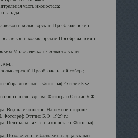
тральная часть иконостаса;
о-запада.;
славской в холмогорский Преображенский
лославской в холмогорский Преображенский
оровны Милославской в холмогорский
АОКМ.;
в холмогорский Преображенский собор.;
 собора до взрыва. Фотограф Оттлие Б.Ф.
 собора после взрыва. Фотограф Оттлие Б.Ф.
а. Вид на иконостас. На южной стороне
. Фотограф Оттлие Б.Ф. 1929 г.;
а. Центральная часть иконостаса. Фотограф
ра. Позолоченный балдахин над царскими