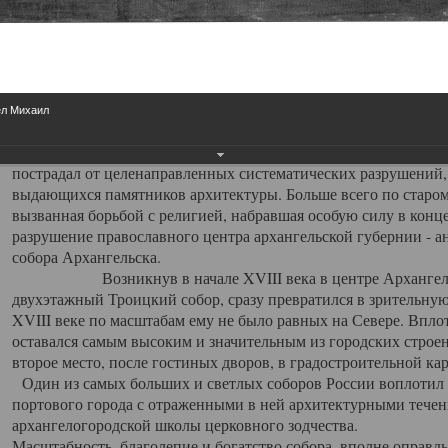
Свято-Троицкий собор
Свято-Троицкий собор Архангельска
ел Михаил
23.12.2015
Сегодня мы можем говорить, что Архангельск в большей мере,
пострадал от целенаправленных систематических разрушений,
выдающихся памятников архитектуры. Больше всего по старом
вызванная борьбой с религией, набравшая особую силу в конце
разрушение православного центра архангельской губернии - а
собора Архангельска.
Возникнув в начале XVIII века в центре Архангельск
двухэтажный Троицкий собор, сразу превратился в зрительну
XVIII веке по масштабам ему не было равных на Севере. Впл
оставался самым высоким и значительным из городских строе
второе место, после гостиных дворов, в градостроительной ка
Один из самых больших и светлых соборов России воплотил в
портового города с отраженными в ней архитектурными тече
архангелогородской школы церковного зодчества.
Масштабность, благолепие и богатство собора, вполне оправды