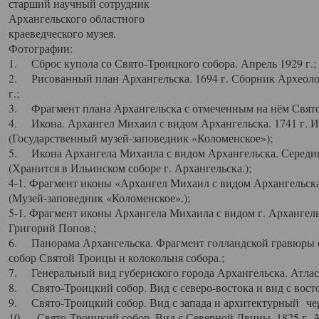
старший научный сотрудник
Архангельского областного
краеведческого музея.
Фотографии:
1. Сброс купола со Свято-Троицкого собора. Апрель 1929 г.;
2. Рисованный план Архангельска. 1694 г. Сборник Археолог
г.;
3. Фрагмент плана Архангельска с отмеченным на нём Свято
4. Икона. Архангел Михаил с видом Архангельска. 1741 г. 
(Государственный музей-заповедник «Коломенское»);
5. Икона Архангела Михаила с видом Архангельска. Середин
(Хранится в Ильинском соборе г. Архангельска.);
4-1. Фрагмент иконы «Архангел Михаил с видом Архангельска
(Музей-заповедник «Коломенское».);
5-1. Фрагмент иконы Архангела Михаила с видом г. Архангель
Григорий Попов.;
6. Панорама Архангельска. Фрагмент голландской гравюры с
собор Святой Троицы и колокольня собора.;
7. Генеральный вид губернского города Архангельска. Атлас 
8. Свято-Троицкий собор. Вид с северо-востока и вид с восто
9. Свято-Троицкий собор. Вид с запада и архитектурный чер
10. Свято-Троицкий собор. Вид с Северной Двины. 1825 г. А