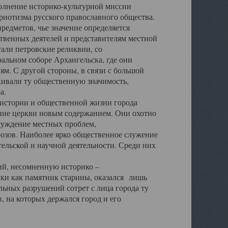
полнение историко-культурной миссии
триотизма русского православного общества.
редметов, чье значение определяется
твенных деятелей и представителям местной
тали петровские реликвии, со
альном соборе Архангельска, где они
м. С другой стороны, в связи с большой
кивали ту общественную значимость,
а.
тории и общественной жизни города
ение церкви новым содержанием. Они охотно
бсуждение местных проблем,
юзов. Наиболее ярко общественное служение
ельской и научной деятельности. Среди них
й, несомненную историко –
ауки как памятник старины, оказался лишь
ьных разрушений сотрет с лица города ту
 на которых держался город и его