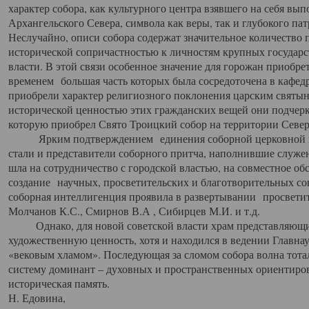
характер собора, как культурного центра взявшего на себя вы
Архангельского Севера, символа как веры, так и глубокого па
Неслучайно, описи собора содержат значительное количество п
исторической сопричастностью к личностям крупных государс
власти. В этой связи особенное значение для горожан приобре
временем большая часть которых была сосредоточена в кафедр
приобрели характер религиозного поклонения царским святыня
исторической ценностью этих гражданских вещей они подчер
которую приобрел Свято Троицкий собор на территории Север
Ярким подтверждением единения соборной церковной ис
стали и представители соборного притча, наполнившие служ
шла на сотрудничество с городской властью, на совместное о
создание научных, просветительских и благотворительных со
соборная интеллигенция проявила в развертывании просветит
Молчанов К.С., Смирнов В.А , Сибирцев М.И. и т.д.
Однако, для новой советской власти храм представляющи
художественную ценность, хотя и находился в ведении Главн
«вековым хламом». Последующая за сломом собора волна тотал
систему доминант – духовных и пространственных ориентиров,
историческая память.
Н. Едовина,