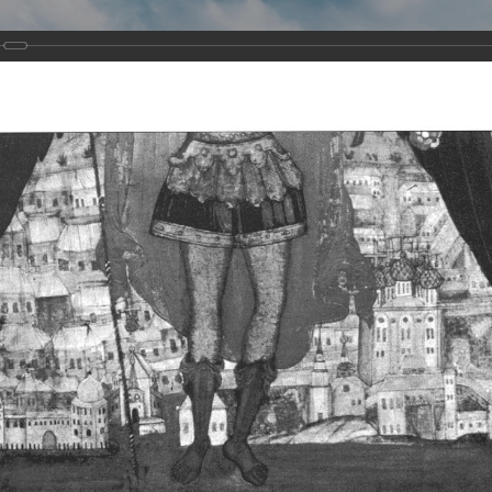
Виртуа
Новомученико
Земли А
Сайт создан по благосло
и Холмо
Наследники
Галерея
Главная
Галерея
Храмы-мученики Архангельска
Свято-Тро