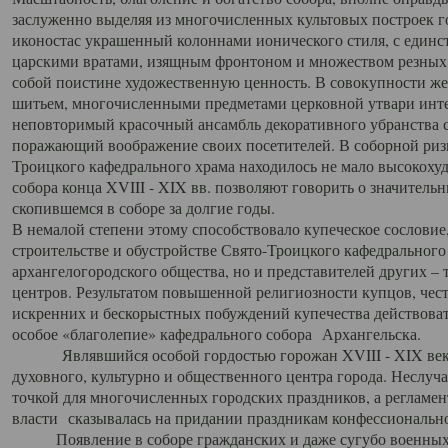
заслуженно выделяя из многочисленных культовых построек 
иконостас украшенный колоннами ионического стиля, с един
царскими вратами, изящным фронтоном и множеством резных,
собой поистине художественную ценность. В совокупности же
шитьем, многочисленными предметами церковной утвари интер
неповторимый красочный ансамбль декоративного убранства с
поражающий воображение своих посетителей. В соборной ризн
Троицкого кафедрального храма находилось не мало высокох
собора конца XVIII - XIX вв. позволяют говорить о значител
скопившемся в соборе за долгие годы.
В немалой степени этому способствовало купеческое сословие
строительстве и обустройстве Свято-Троицкого кафедрального 
архангелогородского общества, но и представителей других –
центров. Результатом повышенной религиозности купцов, чес
искренних и бескорыстных побуждений купечества действовать 
особое «благолепие» кафедрального собора Архангельска.
Являвшийся особой гордостью горожан XVIII - XIX века
духовного, культурно и общественного центра города. Неслуч
точкой для многочисленных городских праздников, а регламен
власти сказывалась на придании праздникам конфессионально
Появление в соборе гражданских и даже сугубо военных 