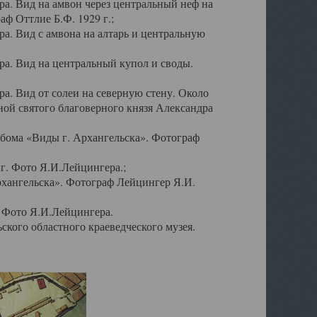
а. Вид на амвон через центральный неф на
аф Оттлие Б.Ф. 1929 г.;
. Вид с амвона на алтарь и центральную
а. Вид на центральный купол и своды.
. Вид от солеи на северную стену. Около
ой святого благоверного князя Александра
бома «Виды г. Архангельска». Фотограф
г. Фото Я.И.Лейцингера.;
рхангельска». Фотограф Лейцингер Я.И.
. Фото Я.И.Лейцингера.
кого областного краеведческого музея.