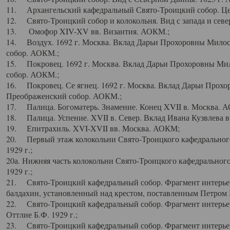
11. Архангельский кафедральный Свято-Троицкий собор. Цен
12. Свято-Троицкий собор и колокольня. Вид с запада и север
13. Омофор XIV-XV вв. Византия. АОКМ.;
14. Воздух. 1692 г. Москва. Вклад Дарьи Прохоровны Мило
собор. АОКМ.;
15. Покровец. 1692 г. Москва. Вклад Дарьи Прохоровны Ми
собор. АОКМ.;
16. Покровец. Се ягнец. 1692 г. Москва. Вклад Дарьи Прох
Преображенский собор. АОКМ.;
17. Палица. Богоматерь. Знамение. Конец XVII в. Москва. 
18. Палица. Успение. XVII в. Север. Вклад Ивана Кузвлева 
19. Епитрахиль. XVI-XVII вв. Москва. АОКМ;
20. Первый этаж колокольни Свято-Троицкого кафедрального
1929 г.;
20а. Нижняя часть колокольни Свято-Троицкого кафедрального
1929 г.;
21. Свято-Троицкий кафедральный собор. Фрагмент интерьер
балдахин, установленный над крестом, поставленным Петром I
22. Свято-Троицкий кафедральный собор. Фрагмент интерьер
Оттлие Б.Ф. 1929 г.;
23. Свято-Троицкий кафедральный собор. Фрагмент интерье