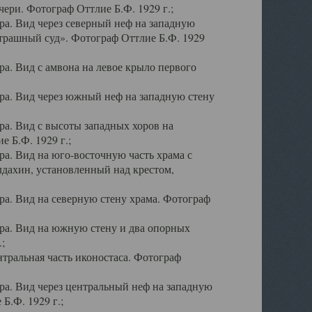
ери. Фотограф Оттлие Б.Ф. 1929 г.;
а. Вид через северный неф на западную
трашный суд». Фотограф Оттлие Б.Ф. 1929
. Вид с амвона на левое крыло первого
а. Вид через южный неф на западную стену
а. Вид с высоты западных хоров на
 Б.Ф. 1929 г.;
а. Вид на юго-восточную часть храма с
дахин, установленный над крестом,
а. Вид на северную стену храма. Фотограф
ра. Вид на южную стену и два опорных
;
тральная часть иконостаса. Фотограф
а. Вид через центральный неф на западную
Б.Ф. 1929 г.;