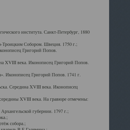
ического института. Санкт-Петербург, 1880
-Троицким Собором. Швеция. 1750 г.;
Иконописец Григорий Попов.
а XVIII века. Иконописец Григорий Попов.
». Иконописец Григорий Попов. 1741 г.
ска. Середина XVIII века. Иконописец
ередины XVIII века. На гравюре отмечены:
Архангельской губернии. 1797 г.;
ка.;
тёж собора.;
кварель В.Е.Галямина.;