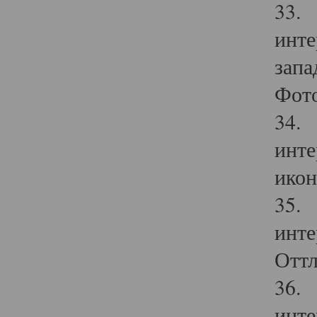
33. 
инте
запа
Фото
34. 
инте
икон
35. 
инте
Оттл
36. 
инте