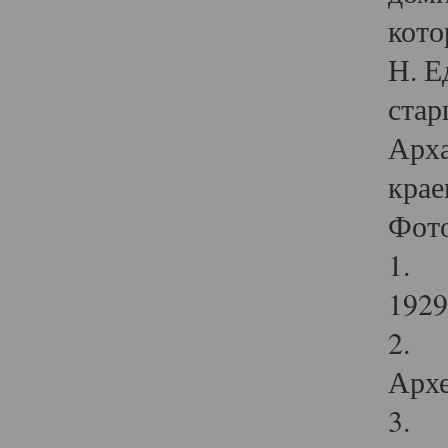
кото
Н. Е
стар
Арха
крае
Фот
1. С
1929 
2. Р
Архе
3. Ф