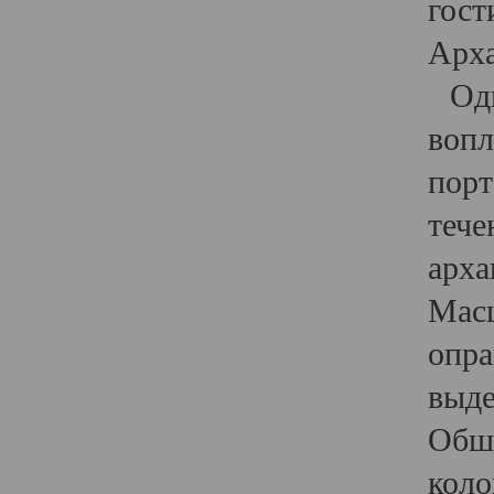
гост
Арха
Один
вопл
порт
тече
арха
Масш
опра
выде
Обши
коло