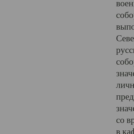
воен
собо
выпо
Севе
русс
собо
знач
личн
пред
знач
со в
в ка