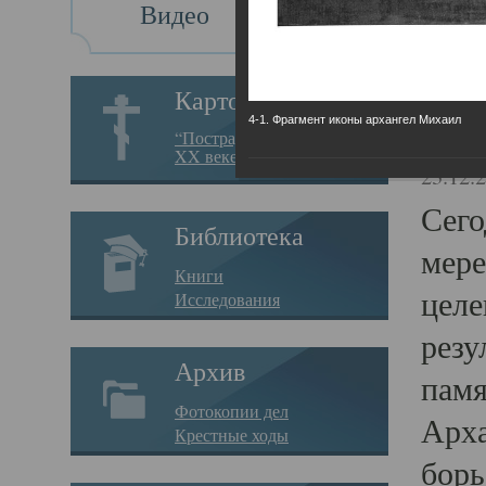
Видео
Св
Картотека
4-1. Фрагмент иконы архангел Михаил
Свя
“Пострадавшие за веру в
XX веке на Севере”
23.12.
Сего
Библиотека
мере
Книги
целе
Исследования
резу
Архив
памя
Фотокопии дел
Арха
Крестные ходы
борь