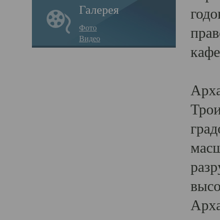
Галерея
годо
Фото
прав
Видео
кафе
Воз
Арха
Трои
град
масш
разр
высо
Арха