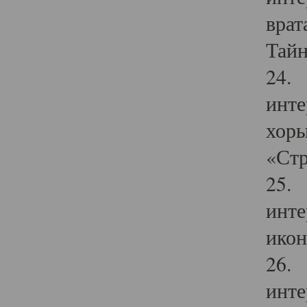
врат
Тайн
24. 
инте
хоры
«Стр
25. 
инте
икон
26. 
инте