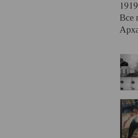
1919
Все 
Арха