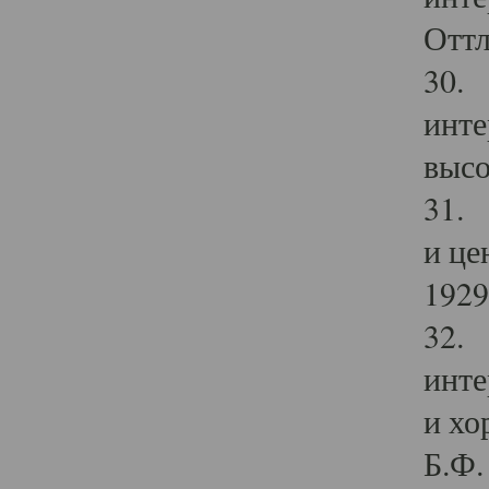
Оттл
30. 
инте
высо
31. 
и це
1929 
32. 
инте
и хо
Б.Ф. 