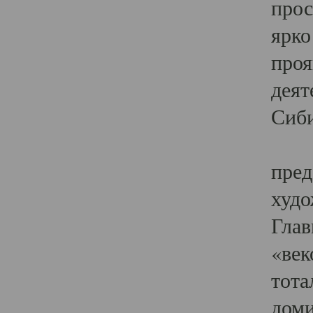
прос
ярко
проя
деят
Сиби
Одн
пред
худо
Глав
«век
тота
доми