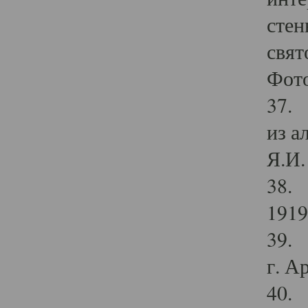
стен
свят
Фото
37. 
из а
Я.И. 
38. 
1919
39. 
г. А
40. 