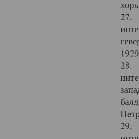
хоры
27. 
инте
севе
1929 
28. 
инте
запа
балд
Петр
29. 
инте