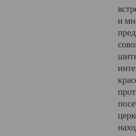
встр
и мн
пред
сово
шить
инте
крас
прот
посе
церк
нахо