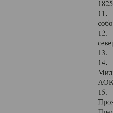
1825
11.
собо
12. 
севе
13.
14. 
Мило
АОК
15. 
Прох
Прео