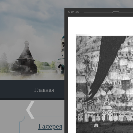
5
из
45
Главная
Экскурсия
Главная
Галерея