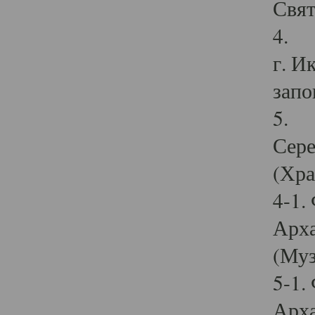
Свят
4. И
г. И
запо
5. И
Сере
(Хра
4-1.
Арха
(Муз
5-1.
Арха