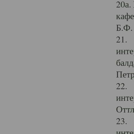
20а.
кафе
Б.Ф. 
21. 
инте
балд
Петр
22. 
инте
Оттл
23. 
инте