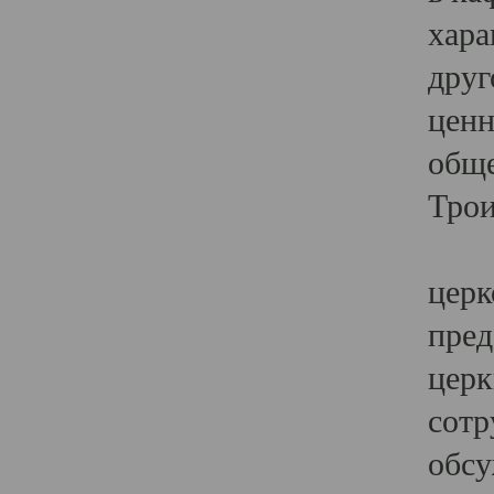
хара
друг
ценн
обще
Трои
Ярк
церк
пред
церк
сотр
обсу