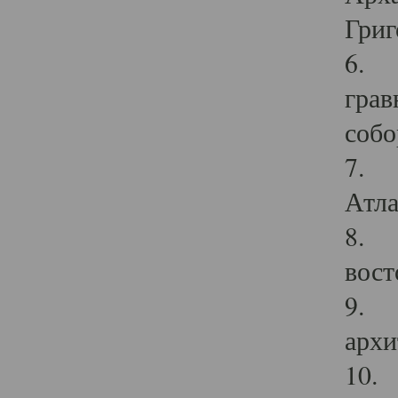
Григ
6. П
грав
собо
7. Г
Атла
8. С
вост
9. С
архи
10. 