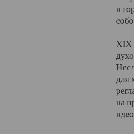
и го
собо
Явл
XIX 
духо
Несл
для 
регл
на п
идео
Поя